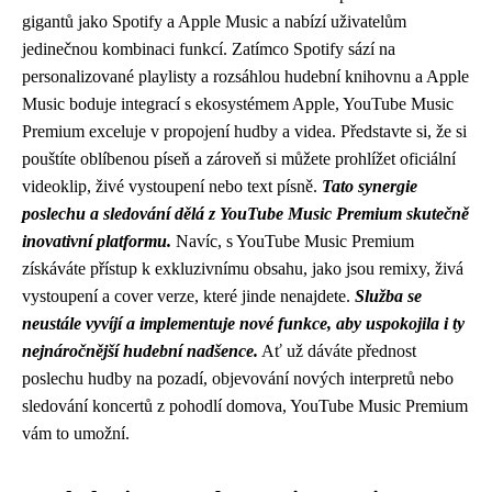
gigantů jako Spotify a Apple Music a nabízí uživatelům
jedinečnou kombinaci funkcí. Zatímco Spotify sází na
personalizované playlisty a rozsáhlou hudební knihovnu a Apple
Music boduje integrací s ekosystémem Apple, YouTube Music
Premium exceluje v propojení hudby a videa. Představte si, že si
pouštíte oblíbenou píseň a zároveň si můžete prohlížet oficiální
videoklip, živé vystoupení nebo text písně.
Tato synergie
poslechu a sledování dělá z YouTube Music Premium skutečně
inovativní platformu.
Navíc, s YouTube Music Premium
získáváte přístup k exkluzivnímu obsahu, jako jsou remixy, živá
vystoupení a cover verze, které jinde nenajdete.
Služba se
neustále vyvíjí a implementuje nové funkce, aby uspokojila i ty
nejnáročnější hudební nadšence.
Ať už dáváte přednost
poslechu hudby na pozadí, objevování nových interpretů nebo
sledování koncertů z pohodlí domova, YouTube Music Premium
vám to umožní.