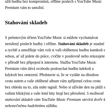
užít hudbu bez kompromisů, offline poslech s YouTube Music
Premium vám to umožní.
Stahování skladeb
S prémiovým účtem YouTube Music si můžete vychutnávat
nerušený poslech hudby i offline.
Stahování skladeb
je snadné
a rychlé a umožňuje vám vzít si vaši oblíbenou hudbu kamkoli s
sebou, ať už jedete do práce, cvičíte v posilovně nebo relaxujete
v přírodě bez připojení k internetu. Služba YouTube Music
Premium vám dává svobodu poslouchat hudbu kdekoli a
kdykoli bez omezení. Představte si, že se vydáte na dlouhou
cestu autem a vaše oblíbené album vám zpříjemní celou cestu
bez ohledu na to, zda máte signál. Nebo si užíváte den na pláži s
vašimi blízkými a vaše letní hity hrají bez přerušení.
S možností
stahování skladeb vám YouTube Music Premium otevírá dveře k
nekonečnému hudebnímu zážitku.