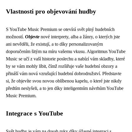
Vlastnosti pro objevování hudby
S YouTube Music Premium se otevírá svět plný hudebních
možností.
Objevte
nové interprety, alba a žánry, o kterých jste
ani nevěděli, že existují, a to díky personalizovaným
doporučením šitým na míru vašemu vkusu. Algoritmus YouTube
Music se učí z vaší historie poslechu a nabízí vám skladby, které
by se vám mohly líbit, čímž rozšiřuje vaše hudební obzory a
přináší vám nová vzrušující hudební dobrodružství. Představte
si, že objevíte svou novou oblíbenou kapelu, o které jste nikdy
předtím neslyšeli, a to jen díky inteligentním návrhům YouTube
Music Premium.
Integrace s YouTube
Svět hudby je vám na dosah ruky díky úžasné integraci s