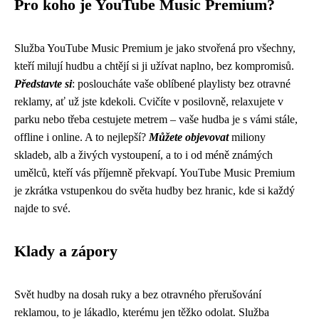
Pro koho je YouTube Music Premium?
Služba YouTube Music Premium je jako stvořená pro všechny,
kteří milují hudbu a chtějí si ji užívat naplno, bez kompromisů.
Představte si
: posloucháte vaše oblíbené playlisty bez otravné
reklamy, ať už jste kdekoli. Cvičíte v posilovně, relaxujete v
parku nebo třeba cestujete metrem – vaše hudba je s vámi stále,
offline i online. A to nejlepší?
Můžete objevovat
miliony
skladeb, alb a živých vystoupení, a to i od méně známých
umělců, kteří vás příjemně překvapí. YouTube Music Premium
je zkrátka vstupenkou do světa hudby bez hranic, kde si každý
najde to své.
Klady a zápory
Svět hudby na dosah ruky a bez otravného přerušování
reklamou, to je lákadlo, kterému jen těžko odolat. Služba