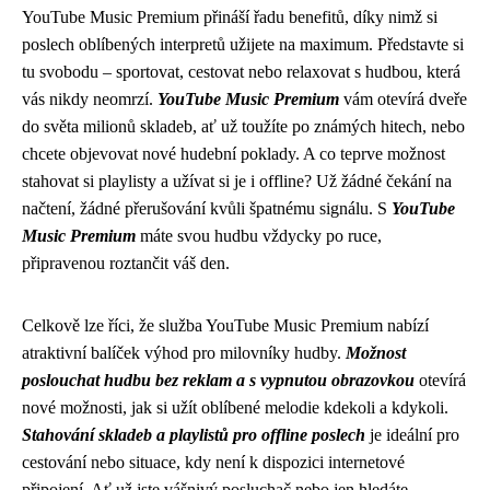
YouTube Music Premium přináší řadu benefitů, díky nimž si
poslech oblíbených interpretů užijete na maximum. Představte si
tu svobodu – sportovat, cestovat nebo relaxovat s hudbou, která
vás nikdy neomrzí.
YouTube Music Premium
vám otevírá dveře
do světa milionů skladeb, ať už toužíte po známých hitech, nebo
chcete objevovat nové hudební poklady. A co teprve možnost
stahovat si playlisty a užívat si je i offline? Už žádné čekání na
načtení, žádné přerušování kvůli špatnému signálu. S
YouTube
Music Premium
máte svou hudbu vždycky po ruce,
připravenou roztančit váš den.
Celkově lze říci, že služba YouTube Music Premium nabízí
atraktivní balíček výhod pro milovníky hudby.
Možnost
poslouchat hudbu bez reklam a s vypnutou obrazovkou
otevírá
nové možnosti, jak si užít oblíbené melodie kdekoli a kdykoli.
Stahování skladeb a playlistů pro offline poslech
je ideální pro
cestování nebo situace, kdy není k dispozici internetové
připojení. Ať už jste vášnivý posluchač nebo jen hledáte