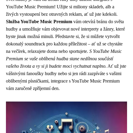
YouTube Music Premium! Užijte si miliony skladeb, alb a
živých vystoupení bez otravných reklam, ať už jste kdekoli.
Služba YouTube Music Premium
vám otevírá bránu do světa
hudby a umožňuje vám objevovat nové interprety a žánry, které
byste jinak možná minuli. Představte si, že si můžete vytvořit
dokonalý soundtrack pro každou příležitost – ať už se chystáte
na večírek, relaxujete doma nebo sportujete.
S YouTube Music
Premium se vaše oblíbená hudba stane nedílnou součástí
vašeho života a vy si ji budete moci vychutnat naplno.
Ať už jste
vášnivými fanoušky hudby nebo si jen rádi zazpíváte s vašimi
oblíbenými písničkami, integrace s YouTube Music Premium
vám zaručeně zpříjemní den.