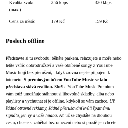
Kvalita zvuku
256 kbps
320 kbps
(max.)
Cena za měsíc
179 Kč
159 Kč
Poslech offline
Představte si tu svobodu: běháte parkem, relaxujete u moře nebo
letíte vstříc dobrodružství a vaše oblíbené songy z YouTube
Music hrají bez přerušení, i když zrovna nejste připojeni k
internetu.
S prémiovým účtem YouTube Music se tato
představa stává realitou.
Služba YouTube Music Premium
vám totiž umožňuje stáhnout si libovolné skladby, alba nebo
playlisty a vychutnat si je offline, kdykoli se vám zachce.
Už
žádné otravné reklamy, žádné přerušování kvůli špatnému
signálu, jen vy a vaše hudba.
Ať už se chystáte na dlouhou
cestu, chcete si zaběhat bez omezení nebo si prostě jen chcete