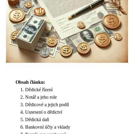
Obsah článku:
Dědické řízení
Notář a jeho role
Dědicové a jejich podíl
Usnesení o dědictví
Dědická daň
Bankovní účty a vklady