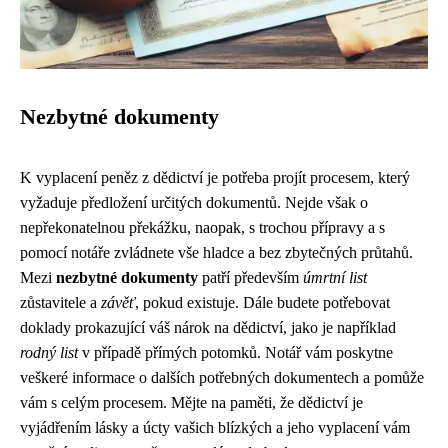
Nezbytné dokumenty
K vyplacení peněz z dědictví je potřeba projít procesem, který
vyžaduje předložení určitých dokumentů. Nejde však o
nepřekonatelnou překážku, naopak, s trochou přípravy a s
pomocí notáře zvládnete vše hladce a bez zbytečných průtahů.
Mezi
nezbytné dokumenty
patří především
úmrtní list
zůstavitele a
závěť
, pokud existuje. Dále budete potřebovat
doklady prokazující váš nárok na dědictví, jako je například
rodný list
v případě přímých potomků. Notář vám poskytne
veškeré informace o dalších potřebných dokumentech a pomůže
vám s celým procesem. Mějte na paměti, že dědictví je
vyjádřením lásky a úcty vašich blízkých a jeho vyplacení vám