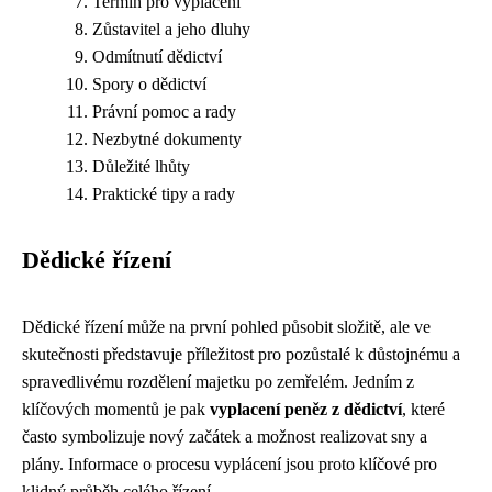
Termín pro vyplacení
Zůstavitel a jeho dluhy
Odmítnutí dědictví
Spory o dědictví
Právní pomoc a rady
Nezbytné dokumenty
Důležité lhůty
Praktické tipy a rady
Dědické řízení
Dědické řízení může na první pohled působit složitě, ale ve
skutečnosti představuje příležitost pro pozůstalé k důstojnému a
spravedlivému rozdělení majetku po zemřelém. Jedním z
klíčových momentů je pak
vyplacení peněz z dědictví
, které
často symbolizuje nový začátek a možnost realizovat sny a
plány. Informace o procesu vyplácení jsou proto klíčové pro
klidný průběh celého řízení.