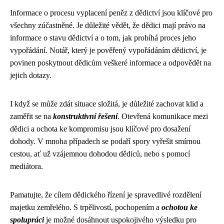
Informace o procesu vyplacení peněz z dědictví jsou klíčové pro
všechny zúčastněné. Je důležité vědět, že dědici mají právo na
informace o stavu dědictví a o tom, jak probíhá proces jeho
vypořádání. Notář, který je pověřený vypořádáním dědictví, je
povinen poskytnout dědicům veškeré informace a odpovědět na
jejich dotazy.
I když se může zdát situace složitá, je důležité zachovat klid a
zaměřit se na
konstruktivní řešení
. Otevřená komunikace mezi
dědici a ochota ke kompromisu jsou klíčové pro dosažení
dohody. V mnoha případech se podaří spory vyřešit smírnou
cestou, ať už vzájemnou dohodou dědiců, nebo s pomocí
mediátora.
Pamatujte, že cílem dědického řízení je spravedlivé rozdělení
majetku zemřelého. S trpělivostí, pochopením a
ochotou ke
spolupráci
je možné dosáhnout uspokojivého výsledku pro