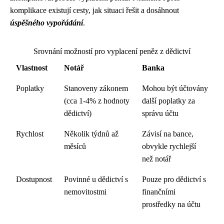
komplikace existují cesty, jak situaci řešit a dosáhnout
úspěšného vypořádání
.
Srovnání možností pro vyplacení peněz z dědictví
Vlastnost
Notář
Banka
Poplatky
Stanoveny zákonem
Mohou být účtovány
(cca 1-4% z hodnoty
další poplatky za
dědictví)
správu účtu
Rychlost
Několik týdnů až
Závisí na bance,
měsíců
obvykle rychlejší
než notář
Dostupnost
Povinné u dědictví s
Pouze pro dědictví s
nemovitostmi
finančními
prostředky na účtu