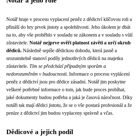
Notář a jeho role
Notář hraje v procesu vyplacení peněz z dědictví klíčovou roli a
přináší do hry prvek jistoty a spolehlivosti. Jeho úkolem je dbát
na to, aby vše proběhlo v souladu se zákonem a v souladu s vůlí
zůstavitele.
Notář nejprve ověří platnost závěti a určí okruh
dědiců.
Následně sepíše dědickou dohodu, která jasně a
srozumitelně stanoví podíly jednotlivých dědiců na majetku
zůstavitele.
Tím se předchází případným sporům a
nedorozuměním v budoucnosti.
Informace o procesu vyplácení
peněz z dědictví jsou pro dědice zásadní. Notář jim poskytne
veškeré potřebné informace o tom, jak bude proces probíhat,
jaké dokumenty budou potřeba a jaká je časová náročnost. Díky
notáři tak mají dědici jistotu, že se o vše postará profesionál a že
peníze z dědictví jim budou vyplaceny správně a včas.
Dědicové a jejich podíl