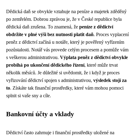
Dědická daň se obvykle vztahuje na peníze a majetek zděděný
po zemřelém. Dobrou zprávou je, že v České republice byla
dědická daň zrušena. To znamená, že
peníze z dědictví
obdržíte v plné výši bez nutnosti platit daň
. Proces vyplacení
peněz z dědictví začíná u notáře, který je pověřený vyřízením
pozůstalosti. Notář vás provede celým procesem a pomůže vám
s veškerou administrativou.
Výplata peněz z dědictví obvykle
probíhá po ukončení dědického řízení
, které může trvat
několik měsíců. Je důležité si uvědomit, že i když je proces
vyřizování dědictví spojen s administrativou,
výsledek stojí za
to
. Získáte tak finanční prostředky, které vám mohou pomoci
splnit si vaše sny a cíle.
Bankovní účty a vklady
Dědictví často zahrnuje i finanční prostředky uložené na