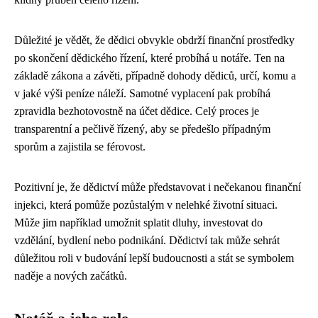
Důležité je vědět, že dědici obvykle obdrží finanční prostředky
po skončení dědického řízení, které probíhá u notáře. Ten na
základě zákona a závěti, případně dohody dědiců, určí, komu a
v jaké výši peníze náleží. Samotné vyplacení pak probíhá
zpravidla bezhotovostně na účet dědice. Celý proces je
transparentní a pečlivě řízený, aby se předešlo případným
sporům a zajistila se férovost.
Pozitivní je, že dědictví může představovat i nečekanou finanční
injekci, která pomůže pozůstalým v nelehké životní situaci.
Může jim například umožnit splatit dluhy, investovat do
vzdělání, bydlení nebo podnikání. Dědictví tak může sehrát
důležitou roli v budování lepší budoucnosti a stát se symbolem
naděje a nových začátků.