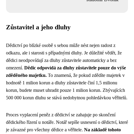
Zůstavitel a jeho dluhy
Dědictví po blízké osobě s sebou může nést nejen radost z
odkazu, ale i starosti s případnými dluhy. Je důležité vědět, že
dědici neodpovídají za dluhy zůstavitele automaticky a bez
omezení.
Dědic odpovídá za dluhy zůstavitele pouze do výše
zděděného majetku.
To znamená, že pokud zdědíte majetek v
hodnotě 1 milion korun a dluhy zůstavitele činí 1,5 milionu
korun, budete muset uhradit pouze 1 milion korun. Zbývajících
500 000 korun dluhu se stává nedobytnou pohledávkou věřitelů.
Proces vyplacení peněz z dědictví se zahajuje po skončení
dědického řízení u notáře. Notář sepíše usnesení o dědictví, které
je závazné pro všechny dědice a věřitele.
Na základě tohoto