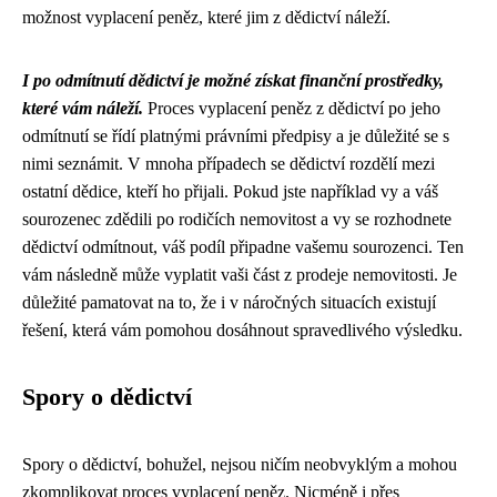
možnost vyplacení peněz, které jim z dědictví náleží.
I po odmítnutí dědictví je možné získat finanční prostředky,
které vám náleží.
Proces vyplacení peněz z dědictví po jeho
odmítnutí se řídí platnými právními předpisy a je důležité se s
nimi seznámit. V mnoha případech se dědictví rozdělí mezi
ostatní dědice, kteří ho přijali. Pokud jste například vy a váš
sourozenec zdědili po rodičích nemovitost a vy se rozhodnete
dědictví odmítnout, váš podíl připadne vašemu sourozenci. Ten
vám následně může vyplatit vaši část z prodeje nemovitosti. Je
důležité pamatovat na to, že i v náročných situacích existují
řešení, která vám pomohou dosáhnout spravedlivého výsledku.
Spory o dědictví
Spory o dědictví, bohužel, nejsou ničím neobvyklým a mohou
zkomplikovat proces vyplacení peněz. Nicméně i přes