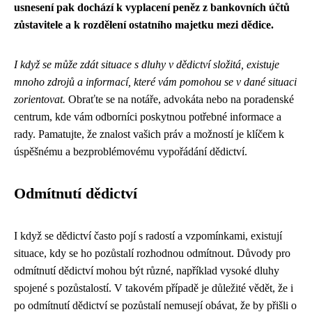
usnesení pak dochází k vyplacení peněz z bankovních účtů
zůstavitele a k rozdělení ostatního majetku mezi dědice.
I když se může zdát situace s dluhy v dědictví složitá, existuje
mnoho zdrojů a informací, které vám pomohou se v dané situaci
zorientovat.
Obraťte se na notáře, advokáta nebo na poradenské
centrum, kde vám odborníci poskytnou potřebné informace a
rady. Pamatujte, že znalost vašich práv a možností je klíčem k
úspěšnému a bezproblémovému vypořádání dědictví.
Odmítnutí dědictví
I když se dědictví často pojí s radostí a vzpomínkami, existují
situace, kdy se ho pozůstalí rozhodnou odmítnout. Důvody pro
odmítnutí dědictví mohou být různé, například vysoké dluhy
spojené s pozůstalostí. V takovém případě je důležité vědět, že i
po odmítnutí dědictví se pozůstalí nemusejí obávat, že by přišli o