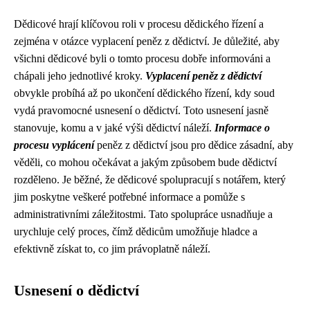
Dědicové hrají klíčovou roli v procesu dědického řízení a
zejména v otázce vyplacení peněz z dědictví. Je důležité, aby
všichni dědicové byli o tomto procesu dobře informováni a
chápali jeho jednotlivé kroky.
Vyplacení peněz z dědictví
obvykle probíhá až po ukončení dědického řízení, kdy soud
vydá pravomocné usnesení o dědictví. Toto usnesení jasně
stanovuje, komu a v jaké výši dědictví náleží.
Informace o
procesu vyplácení
peněz z dědictví jsou pro dědice zásadní, aby
věděli, co mohou očekávat a jakým způsobem bude dědictví
rozděleno. Je běžné, že dědicové spolupracují s notářem, který
jim poskytne veškeré potřebné informace a pomůže s
administrativními záležitostmi. Tato spolupráce usnadňuje a
urychluje celý proces, čímž dědicům umožňuje hladce a
efektivně získat to, co jim právoplatně náleží.
Usnesení o dědictví