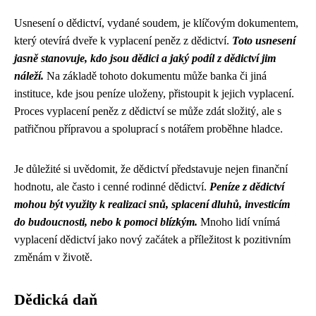
Usnesení o dědictví, vydané soudem, je klíčovým dokumentem,
který otevírá dveře k vyplacení peněz z dědictví.
Toto usnesení
jasně stanovuje, kdo jsou dědici a jaký podíl z dědictví jim
náleží.
Na základě tohoto dokumentu může banka či jiná
instituce, kde jsou peníze uloženy, přistoupit k jejich vyplacení.
Proces vyplacení peněz z dědictví se může zdát složitý, ale s
patřičnou přípravou a spoluprací s notářem proběhne hladce.
Je důležité si uvědomit, že dědictví představuje nejen finanční
hodnotu, ale často i cenné rodinné dědictví.
Peníze z dědictví
mohou být využity k realizaci snů, splacení dluhů, investicím
do budoucnosti, nebo k pomoci blízkým.
Mnoho lidí vnímá
vyplacení dědictví jako nový začátek a příležitost k pozitivním
změnám v životě.
Dědická daň