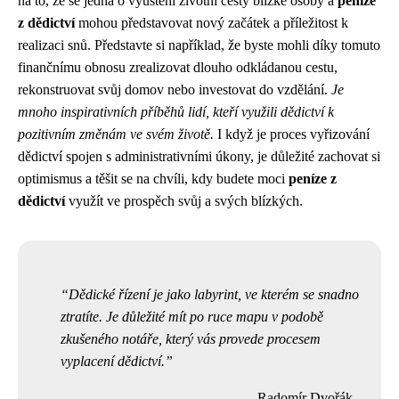
na to, že se jedná o vyústění životní cesty blízké osoby a
peníze
z dědictví
mohou představovat nový začátek a příležitost k
realizaci snů. Představte si například, že byste mohli díky tomuto
finančnímu obnosu zrealizovat dlouho odkládanou cestu,
rekonstruovat svůj domov nebo investovat do vzdělání.
Je
mnoho inspirativních příběhů lidí, kteří využili dědictví k
pozitivním změnám ve svém životě.
I když je proces vyřizování
dědictví spojen s administrativními úkony, je důležité zachovat si
optimismus a těšit se na chvíli, kdy budete moci
peníze z
dědictví
využít ve prospěch svůj a svých blízkých.
Dědické řízení je jako labyrint, ve kterém se snadno
ztratíte. Je důležité mít po ruce mapu v podobě
zkušeného notáře, který vás provede procesem
vyplacení dědictví.
Radomír Dvořák