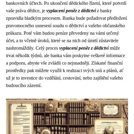
bankovních účtech. Po ukončení dědického řízení, které potvrdí
vaše práva dědice, je
vyplacení peněz z dědictví
z banky
zpravidla hladkým procesem. Banka bude požadovat předložení
pravomocného usnesení soudu o dědictví a vašeho občanského
průkazu. Poté vám budou peníze převedeny na vámi určený
účet, a to včetně úroků, které se na nich od úmrtí zůstavitele
nashromáždily. Celý proces
vyplacení peněz z dědictví
může
trvat několik týdnů, ale banka vám poskytne veškeré informace
a podporu, abyste vše zvládli co nejsnadněji. Získané finanční
prostředky pak můžete využít k realizaci svých snů a plánů, ať
už je to investice do vzdělání, cestování, nebo zajištění vašeho
budoucího zázemí.