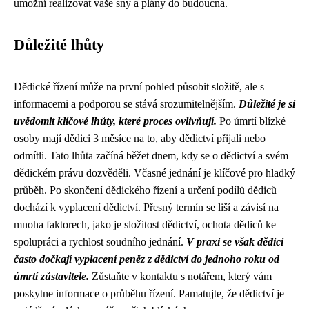
umožní realizovat vaše sny a plány do budoucna.
Důležité lhůty
Dědické řízení může na první pohled působit složitě, ale s
informacemi a podporou se stává srozumitelnějším.
Důležité je si
uvědomit klíčové lhůty, které proces ovlivňují.
Po úmrtí blízké
osoby mají dědici 3 měsíce na to, aby dědictví přijali nebo
odmítli. Tato lhůta začíná běžet dnem, kdy se o dědictví a svém
dědickém právu dozvěděli. Včasné jednání je klíčové pro hladký
průběh. Po skončení dědického řízení a určení podílů dědiců
dochází k vyplacení dědictví. Přesný termín se liší a závisí na
mnoha faktorech, jako je složitost dědictví, ochota dědiců ke
spolupráci a rychlost soudního jednání.
V praxi se však dědici
často dočkají vyplacení peněz z dědictví do jednoho roku od
úmrtí zůstavitele.
Zůstaňte v kontaktu s notářem, který vám
poskytne informace o průběhu řízení. Pamatujte, že dědictví je