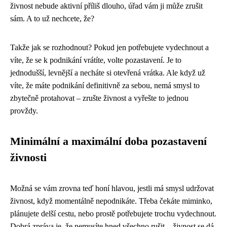
živnost nebude aktivní příliš dlouho, úřad vám ji může zrušit
sám. A to už nechcete, že?
Takže jak se rozhodnout? Pokud jen potřebujete vydechnout a
víte, že se k podnikání vrátíte, volte pozastavení. Je to
jednodušší, levnější a necháte si otevřená vrátka. Ale když už
víte, že máte podnikání definitivně za sebou, nemá smysl to
zbytečně protahovat – zrušte živnost a vyřešte to jednou
provždy.
Minimální a maximální doba pozastavení
živnosti
Možná se vám zrovna teď honí hlavou, jestli má smysl udržovat
živnost, když momentálně nepodnikáte. Třeba čekáte miminko,
plánujete delší cestu, nebo prostě potřebujete trochu vydechnout.
Dobrá zpráva je, že nemusíte hned všechno rušit – živnost se dá