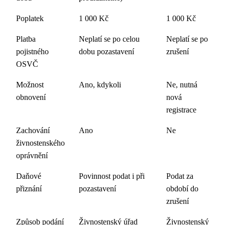
Poplatek
1 000 Kč
1 000 Kč
Platba
Neplatí se po celou
Neplatí se po
pojistného
dobu pozastavení
zrušení
OSVČ
Možnost
Ano, kdykoli
Ne, nutná
obnovení
nová
registrace
Zachování
Ano
Ne
živnostenského
oprávnění
Daňové
Povinnost podat i při
Podat za
přiznání
pozastavení
období do
zrušení
Způsob podání
Živnostenský úřad
Živnostenský