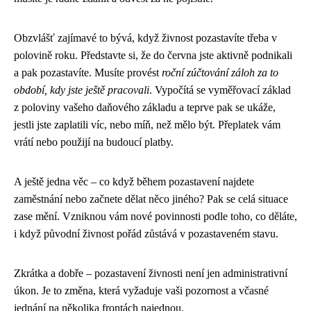
Obzvlášť zajímavé to bývá, když živnost pozastavíte třeba v
polovině roku. Představte si, že do června jste aktivně podnikali
a pak pozastavíte. Musíte provést
roční zúčtování záloh za to
období, kdy jste ještě pracovali
. Vypočítá se vyměřovací základ
z poloviny vašeho daňového základu a teprve pak se ukáže,
jestli jste zaplatili víc, nebo míň, než mělo být. Přeplatek vám
vrátí nebo použijí na budoucí platby.
A ještě jedna věc – co když během pozastavení najdete
zaměstnání nebo začnete dělat něco jiného? Pak se celá situace
zase mění. Vzniknou vám nové povinnosti podle toho, co děláte,
i když původní živnost pořád zůstává v pozastaveném stavu.
Zkrátka a dobře – pozastavení živnosti není jen administrativní
úkon. Je to změna, která vyžaduje vaši pozornost a včasné
jednání na několika frontách najednou.