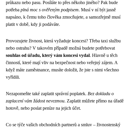
průkazu nebo pasu. Posíláte to přes někoho jiného? Pak bude
potřeba
plná moc s ověřeným podpisem
. Musí v ní být jasně
napsáno, k čemu toho člověka zmocňujete, a samozřejmě musí
platit v době, kdy ji podáváte.
Provozujete živnost, která vyžaduje koncesi? Třeba taxi službu
nebo ostrahu? V takovém případě možná budete potřebovat
souhlas od úřadu, který vám koncesi vydal
. Hlavně u těch
činností, které mají vliv na bezpečnost nebo veřejný zájem. A
když máte zaměstnance, musíte doložit, že jste s nimi všechno
vyřídili.
Nezapomeňte také zaplatit správní poplatek.
Bez dokladu o
zaplacení vám žádost nevezmou
. Zaplatit můžete přímo na úřadě
hotově, nebo poslat peníze na jejich účet.
Co se týče vašich obchodních partnerů a smluv – živnostenský