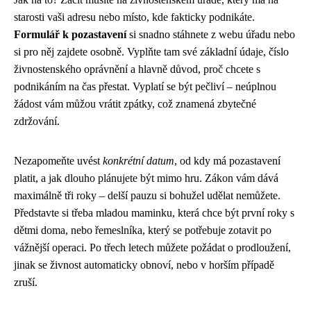
starosti vaši adresu nebo místo, kde fakticky podnikáte.
Formulář k pozastavení
si snadno stáhnete z webu úřadu nebo
si pro něj zajdete osobně. Vyplňte tam své základní údaje, číslo
živnostenského oprávnění a hlavně důvod, proč chcete s
podnikáním na čas přestat. Vyplatí se být pečliví – neúplnou
žádost vám můžou vrátit zpátky, což znamená zbytečné
zdržování.
Nezapomeňte uvést
konkrétní datum
, od kdy má pozastavení
platit, a jak dlouho plánujete být mimo hru. Zákon vám dává
maximálně tři roky – delší pauzu si bohužel udělat nemůžete.
Představte si třeba mladou maminku, která chce být první roky s
dětmi doma, nebo řemeslníka, který se potřebuje zotavit po
vážnější operaci. Po třech letech můžete požádat o prodloužení,
jinak se živnost automaticky obnoví, nebo v horším případě
zruší.