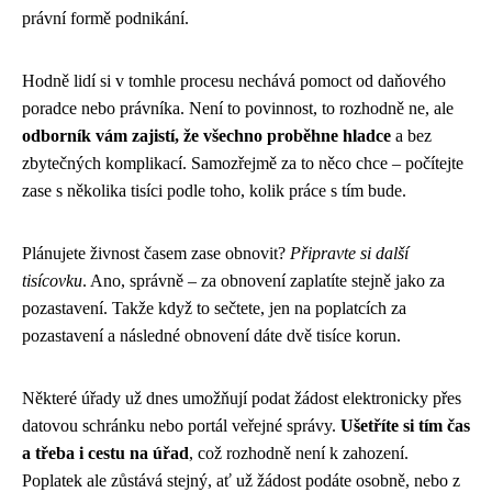
právní formě podnikání.
Hodně lidí si v tomhle procesu nechává pomoct od daňového
poradce nebo právníka. Není to povinnost, to rozhodně ne, ale
odborník vám zajistí, že všechno proběhne hladce
a bez
zbytečných komplikací. Samozřejmě za to něco chce – počítejte
zase s několika tisíci podle toho, kolik práce s tím bude.
Plánujete živnost časem zase obnovit?
Připravte si další
tisícovku
. Ano, správně – za obnovení zaplatíte stejně jako za
pozastavení. Takže když to sečtete, jen na poplatcích za
pozastavení a následné obnovení dáte dvě tisíce korun.
Některé úřady už dnes umožňují podat žádost elektronicky přes
datovou schránku nebo portál veřejné správy.
Ušetříte si tím čas
a třeba i cestu na úřad
, což rozhodně není k zahození.
Poplatek ale zůstává stejný, ať už žádost podáte osobně, nebo z