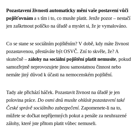
Pozastavení živnosti automaticky mění vaše postavení vůči
pojišťovnám
a s tím i to, co musíte platit. Jenže pozor – nestačí
jen zaškrtnout políčko na úřadě a myslet si, že je vymalováno.
Co se stane se sociálním pojištěním? V době, kdy máte živnost
pozastavenou, přestáváte být OSVČ. Zní to skvěle, že? A
skutečně –
zálohy na sociální pojištění platit nemusíte
, pokud
samozřejmě neprovozujete jinou samostatnou činnost nebo
nemáte jiný důvod k účasti na nemocenském pojištění.
Tady ale přichází háček. Pozastavit živnost na úřadě je jen
polovina práce.
Do osmi dnů musíte ohlásit pozastavení také
České správě sociálního zabezpečení
. Zapomenete-li na to,
můžete se dočkat nepříjemných pokut a penále za neuhrazené
zálohy, které jste přitom platit vůbec nemuseli.