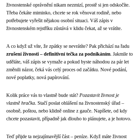
živnostenské oprávnění nikam nezmizí, prostě si jen odskočíte.
Třeba čekáte miminko, chcete se rok věnovat rodině, nebo
potřebujete vyřešit nějakou osobní situaci. Váš zápis v
živnostenském rejstříku zůstává v klidu čekat, až se vrátíte.
A co když už víte, že zpátky se nevrátíte? Pak přichází na řadu
zrušení živnosti – definitivní tečka za podnikáním
. Jakmile to
uděláte, váš zápis se vymaže a pokud byste náhodou za pár let
změnili názor, čeká vás celý proces od začátku. Nové podání,
nové poplatky, nová papírování.
Kolik práce vás to vlastně bude stát?
Pozastavit živnost je
vlastně hračka
. Stačí poslat ohlášení na živnostenský úřad –
osobně, poštou, nebo klidně online z gauče. Napíšete, od kdy
chcete pozastavit, případně jak dlouho to plánujete, a je hotovo.
Teď přijde ta nejzajímavější část – peníze. Když máte živnost