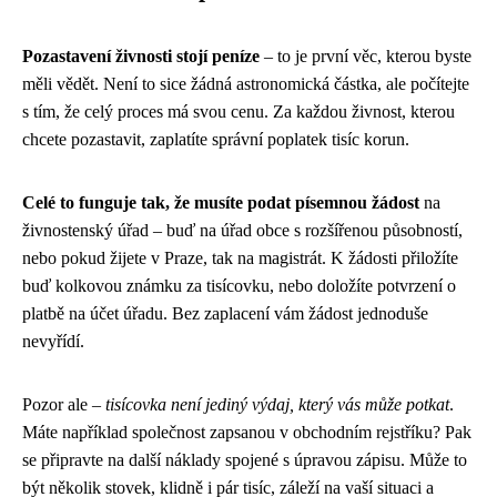
Pozastavení živnosti stojí peníze
– to je první věc, kterou byste
měli vědět. Není to sice žádná astronomická částka, ale počítejte
s tím, že celý proces má svou cenu. Za každou živnost, kterou
chcete pozastavit, zaplatíte správní poplatek tisíc korun.
Celé to funguje tak, že musíte podat písemnou žádost
na
živnostenský úřad – buď na úřad obce s rozšířenou působností,
nebo pokud žijete v Praze, tak na magistrát. K žádosti přiložíte
buď kolkovou známku za tisícovku, nebo doložíte potvrzení o
platbě na účet úřadu. Bez zaplacení vám žádost jednoduše
nevyřídí.
Pozor ale –
tisícovka není jediný výdaj, který vás může potkat
.
Máte například společnost zapsanou v obchodním rejstříku? Pak
se připravte na další náklady spojené s úpravou zápisu. Může to
být několik stovek, klidně i pár tisíc, záleží na vaší situaci a