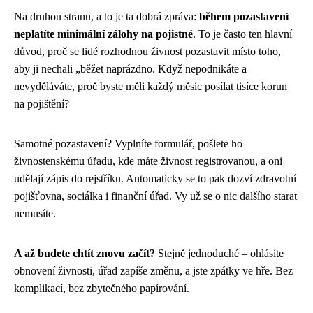
Na druhou stranu, a to je ta dobrá zpráva:
během pozastavení
neplatíte minimální zálohy na pojistné
. To je často ten hlavní
důvod, proč se lidé rozhodnou živnost pozastavit místo toho,
aby ji nechali „běžet naprázdno. Když nepodnikáte a
nevyděláváte, proč byste měli každý měsíc posílat tisíce korun
na pojištění?
Samotné pozastavení? Vyplníte formulář, pošlete ho
živnostenskému úřadu, kde máte živnost registrovanou, a oni
udělají zápis do rejstříku. Automaticky se to pak dozví zdravotní
pojišťovna, sociálka i finanční úřad. Vy už se o nic dalšího starat
nemusíte.
A až budete chtít znovu začít?
Stejně jednoduché – ohlásíte
obnovení živnosti, úřad zapíše změnu, a jste zpátky ve hře. Bez
komplikací, bez zbytečného papírování.