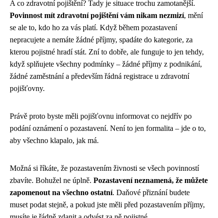
A co zdravotní pojištění? Tady je situace trochu zamotanější.
Povinnost mít zdravotní pojištění vám nikam nezmizí
, mění
se ale to, kdo ho za vás platí. Když během pozastavení
nepracujete a nemáte žádné příjmy, spadáte do kategorie, za
kterou pojistné hradí stát. Zní to dobře, ale funguje to jen tehdy,
když splňujete všechny podmínky – žádné příjmy z podnikání,
žádné zaměstnání a především řádná registrace u zdravotní
pojišťovny.
Právě proto byste měli pojišťovnu informovat co nejdřív po
podání oznámení o pozastavení. Není to jen formalita – jde o to,
aby všechno klapalo, jak má.
Možná si říkáte, že pozastavením živnosti se všech povinností
zbavíte. Bohužel ne úplně.
Pozastavení neznamená, že můžete
zapomenout na všechno ostatní
. Daňové přiznání budete
muset podat stejně, a pokud jste měli před pozastavením příjmy,
musíte je řádně zdanit a odvést za ně pojistné.