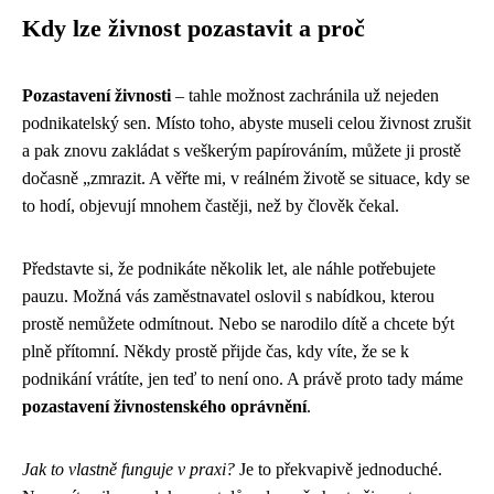
Kdy lze živnost pozastavit a proč
Pozastavení živnosti
– tahle možnost zachránila už nejeden
podnikatelský sen. Místo toho, abyste museli celou živnost zrušit
a pak znovu zakládat s veškerým papírováním, můžete ji prostě
dočasně „zmrazit. A věřte mi, v reálném životě se situace, kdy se
to hodí, objevují mnohem častěji, než by člověk čekal.
Představte si, že podnikáte několik let, ale náhle potřebujete
pauzu. Možná vás zaměstnavatel oslovil s nabídkou, kterou
prostě nemůžete odmítnout. Nebo se narodilo dítě a chcete být
plně přítomní. Někdy prostě přijde čas, kdy víte, že se k
podnikání vrátíte, jen teď to není ono. A právě proto tady máme
pozastavení živnostenského oprávnění
.
Jak to vlastně funguje v praxi?
Je to překvapivě jednoduché.