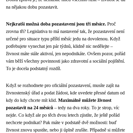
na nějakou dobu pozastavit.
Nejkratší možná doba pozastavení jsou tři měsíce.
Proč
zrovna tři? Legislativa to má nastavené tak, že pozastavení není
určené pro situace typu příští měsíc jedu na dovolenou. Když
potřebujete vynechat jen pár týdnů, klidně nic nedělejte –
živnost máte stále aktivní, jen nepodnikáte. Ovšem pozor, pořád
vám běží všechny povinnosti jako zdravotní a sociální pojištění.
To je docela podstatný rozdíl.
Když se rozhodnete pro oficiální pozastavení, musíte zajít na
živnostenský úřad a podat žádost, kde uvedete přesné datum od
kdy do kdy chcete mít klid.
Maximálně můžete živnost
pozastavit na 24 měsíců
– tedy na dva roky. To je strop, víc
nejde. Co když ale po těch dvou letech zjistíte, že ještě pořád
nechcete podnikat? Pak máte v podstatě dvě možnosti: buď
živnost znovu spustíte, nebo ji úplně zrušíte. Případně si můžete