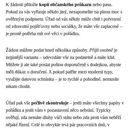
K žádosti přiložte
kopii občanského průkazu
nebo pasu.
Pokud za vás vyřizuje někdo jiný, nezapomeňte na plnou moc s
ověřeným podpisem. Úřad od vás někdy může chtít i potvrzení
od zdravotní pojišťovny nebo sociálky, že máte vše zaplacené –
je prostě potřeba mít své věci v pořádku.
Žádost můžete podat hned několika způsoby.
Přijít osobně
je
nejjistější varianta – odevzdáte vše na podatelně a máte klid.
Můžete ji ale také poslat poštou doporučeně s dodejkou, abyste
měli důkaz o doručení. A pokud patříte mezi moderní typy,
využijte datovou schránku – je to rychlé a pohodlné, nemusíte
nikam chodit.
Úřad pak vše
pečlivě zkontroluje
– jestli máte všechny papíry v
pořádku a jestli vám v pozastavení něco nebrání. Typicky
ověřují, zda nemáte dluhy vůči státu nebo zda proti vám neběží
nějaké řízení. Celé to obvykle trvá pár pracovních dnů, v