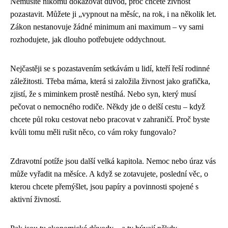
Nemusíte nikomu dokazovat důvod, proč chcete živnost
pozastavit. Můžete ji „vypnout na měsíc, na rok, i na několik let.
Zákon nestanovuje žádné minimum ani maximum – vy sami
rozhodujete, jak dlouho potřebujete oddychnout.
Nejčastěji se s pozastavením setkávám u lidí, kteří řeší rodinné
záležitosti. Třeba máma, která si založila živnost jako grafička,
zjistí, že s miminkem prostě nestíhá. Nebo syn, který musí
pečovat o nemocného rodiče. Někdy jde o delší cestu – když
chcete půl roku cestovat nebo pracovat v zahraničí. Proč byste
kvůli tomu měli rušit něco, co vám roky fungovalo?
Zdravotní potíže jsou další velká kapitola. Nemoc nebo úraz vás
může vyřadit na měsíce. A když se zotavujete, poslední věc, o
kterou chcete přemýšlet, jsou papíry a povinnosti spojené s
aktivní živností.