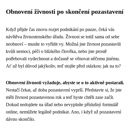
Obnovení živnosti po skončení pozastavení
Když přijde čas znovu rozjet podnikání po pauze, čeká vás
návštěva živnostenského úřadu. Živnost se totiž sama od sebe
neobnoví – musíte to vyřídit vy. Možná jste živnost pozastavili
kvůli nemoci, péči o blízkého člověka, nebo jste prostě
potřebovali vydechnout a dočasně se věnovat něčemu jinému.
Ať už byl důvod jakýkoliv, teď stojíte před otázkou: jak na to?
Obnovení živnosti vyžaduje, abyste se o to aktivně postarali.
Nestačí čekat, až doba pozastavení vyprší. Představte si, že jste
měli živnost pozastavenou rok a teď byste chtěli zase začít.
Dokud nedojdete na úřad nebo nevyplníte příslušný formulář
online, nemůžete legálně podnikat. Ano, i když už pozastavení
dávno skončilo.