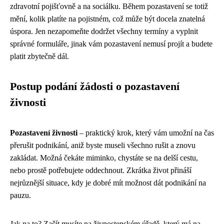
zdravotní pojišťovně a na sociálku. Během pozastavení se totiž
mění, kolik platíte na pojistném, což může být docela znatelná
úspora. Jen nezapomeňte dodržet všechny termíny a vyplnit
správné formuláře, jinak vám pozastavení nemusí projít a budete
platit zbytečně dál.
Postup podání žádosti o pozastavení
živnosti
Pozastavení živnosti
– praktický krok, který vám umožní na čas
přerušit podnikání, aniž byste museli všechno rušit a znovu
zakládat. Možná čekáte miminko, chystáte se na delší cestu,
nebo prostě potřebujete oddechnout. Zkrátka život přináší
nejrůznější situace, kdy je dobré mít možnost dát podnikání na
pauzu.
Jak na to? Začít musíte na živnostenském úřadě, který má na