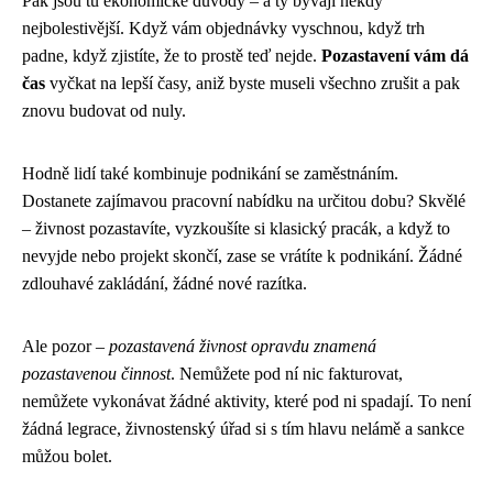
Pak jsou tu ekonomické důvody – a ty bývají někdy
nejbolestivější. Když vám objednávky vyschnou, když trh
padne, když zjistíte, že to prostě teď nejde.
Pozastavení vám dá
čas
vyčkat na lepší časy, aniž byste museli všechno zrušit a pak
znovu budovat od nuly.
Hodně lidí také kombinuje podnikání se zaměstnáním.
Dostanete zajímavou pracovní nabídku na určitou dobu? Skvělé
– živnost pozastavíte, vyzkoušíte si klasický pracák, a když to
nevyjde nebo projekt skončí, zase se vrátíte k podnikání. Žádné
zdlouhavé zakládání, žádné nové razítka.
Ale pozor –
pozastavená živnost opravdu znamená
pozastavenou činnost
. Nemůžete pod ní nic fakturovat,
nemůžete vykonávat žádné aktivity, které pod ni spadají. To není
žádná legrace, živnostenský úřad si s tím hlavu nelámě a sankce
můžou bolet.