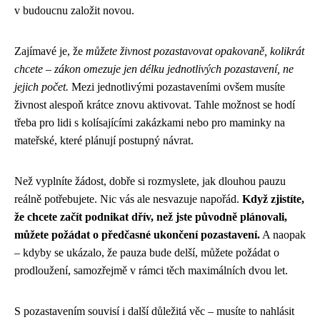
v budoucnu založit novou.
Zajímavé je, že
můžete živnost pozastavovat opakovaně, kolikrát
chcete – zákon omezuje jen délku jednotlivých pozastavení, ne
jejich počet.
Mezi jednotlivými pozastaveními ovšem musíte
živnost alespoň krátce znovu aktivovat. Tahle možnost se hodí
třeba pro lidi s kolísajícími zakázkami nebo pro maminky na
mateřské, které plánují postupný návrat.
Než vyplníte žádost, dobře si rozmyslete, jak dlouhou pauzu
reálně potřebujete. Nic vás ale nesvazuje napořád.
Když zjistíte,
že chcete začít podnikat dřív, než jste původně plánovali,
můžete požádat o předčasné ukončení pozastavení.
A naopak
– kdyby se ukázalo, že pauza bude delší, můžete požádat o
prodloužení, samozřejmě v rámci těch maximálních dvou let.
S pozastavením souvisí i další důležitá věc – musíte to nahlásit