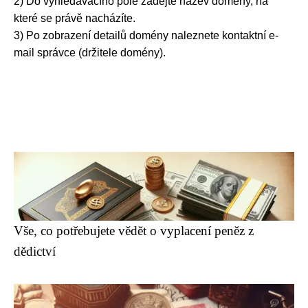
2) Do vyhledávacího pole zadejte název domény, na
které se právě nacházíte.
3) Po zobrazení detailů domény naleznete kontaktní e-
mail správce (držitele domény).
Vše, co potřebujete vědět o vyplacení peněz z
dědictví