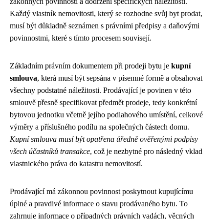
zákonných povinností a dodržení specifických náležitostí.
Každý vlastník nemovitosti, který se rozhodne svůj byt prodat,
musí být důkladně seznámen s právními předpisy a daňovými
povinnostmi, které s tímto procesem souvisejí.
Základním právním dokumentem při prodeji bytu je
kupní
smlouva
, která musí být sepsána v písemné formě a obsahovat
všechny podstatné náležitosti. Prodávající je povinen v této
smlouvě přesně specifikovat předmět prodeje, tedy konkrétní
bytovou jednotku včetně jejího podlahového umístění, celkové
výměry a příslušného podílu na společných částech domu.
Kupní smlouva musí být opatřena úředně ověřenými podpisy
všech účastníků transakce
, což je nezbytné pro následný vklad
vlastnického práva do katastru nemovitostí.
Prodávající má zákonnou povinnost poskytnout kupujícímu
úplné a pravdivé informace o stavu prodávaného bytu. To
zahrnuje informace o případných právních vadách, věcných