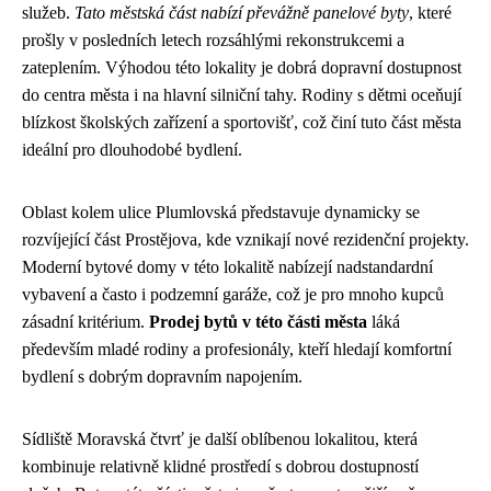
služeb.
Tato městská část nabízí převážně panelové byty
, které
prošly v posledních letech rozsáhlými rekonstrukcemi a
zateplením. Výhodou této lokality je dobrá dopravní dostupnost
do centra města i na hlavní silniční tahy. Rodiny s dětmi oceňují
blízkost školských zařízení a sportovišť, což činí tuto část města
ideální pro dlouhodobé bydlení.
Oblast kolem ulice Plumlovská představuje dynamicky se
rozvíjející část Prostějova, kde vznikají nové rezidenční projekty.
Moderní bytové domy v této lokalitě nabízejí nadstandardní
vybavení a často i podzemní garáže, což je pro mnoho kupců
zásadní kritérium.
Prodej bytů v této části města
láká
především mladé rodiny a profesionály, kteří hledají komfortní
bydlení s dobrým dopravním napojením.
Sídliště Moravská čtvrť je další oblíbenou lokalitou, která
kombinuje relativně klidné prostředí s dobrou dostupností