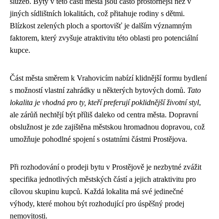
služeb. Byty v této části města jsou často prostornější než v
jiných sídlištních lokalitách, což přitahuje rodiny s dětmi.
Blízkost zelených ploch a sportovišť je dalším významným
faktorem, který zvyšuje atraktivitu této oblasti pro potenciální
kupce.
Část města směrem k Vrahovicím nabízí klidnější formu bydlení
s možností vlastní zahrádky u některých bytových domů.
Tato
lokalita je vhodná pro ty, kteří preferují poklidnější životní styl
,
ale zárůň nechtějí být příliš daleko od centra města. Dopravní
obslužnost je zde zajištěna městskou hromadnou dopravou, což
umožňuje pohodlné spojení s ostatními částmi Prostějova.
Při rozhodování o prodeji bytu v Prostějově je nezbytné zvážit
specifika jednotlivých městských částí a jejich atraktivitu pro
cílovou skupinu kupců. Každá lokalita má své jedinečné
výhody, které mohou být rozhodující pro úspěšný prodej
nemovitosti.