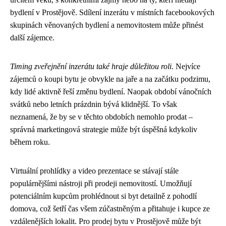
bydlení v Prostějově. Sdílení inzerátu v místních facebookových
skupinách věnovaných bydlení a nemovitostem může přinést
další zájemce.
Timing zveřejnění inzerátu také hraje důležitou roli
. Nejvíce
zájemců o koupi bytu je obvykle na jaře a na začátku podzimu,
kdy lidé aktivně řeší změnu bydlení. Naopak období vánočních
svátků nebo letních prázdnin bývá klidnější. To však
neznamená, že by se v těchto obdobích nemohlo prodat –
správná marketingová strategie může být úspěšná kdykoliv
během roku.
Virtuální prohlídky a video prezentace se stávají stále
populárnějšími nástroji při prodeji nemovitostí. Umožňují
potenciálním kupcům prohlédnout si byt detailně z pohodlí
domova, což šetří čas všem zúčastněným a přitahuje i kupce ze
vzdálenějších lokalit. Pro prodej bytu v Prostějově může být