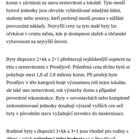
korun v závislosti na stavu nemovitosti a lokalitě. Tyto menší
bytové jednotky jsou obvykle vyhledávané mladými lidmi,
studenty nebo seniory, kteří preferují menší prostor s nižšími
provozními náklady. Nejvyšší ceny za tyto malé byty lze
očekávat v centru města, kde je dostupnost služeb a občanské
vybavenosti na nejvyšší úrovni.
Byty dispozice 2+kk a 2+1 představují
nejžádanější segment
na
trhu s nemovitostmi v Prostějově. Průměrná cena těchto bytů se
pohybuje mezi 1,8 až 2,8 miliony korun. Při prodeji bytu
Prostějov v této kategorii hraje významnou roli nejen lokalita,
ale také stav nemovitosti, rok výstavby domu a případné
provedené rekonstrukce. Byty v novostavbách nebo kompletně
zrekonstruované jednotky dosahují výrazně vyšších cen než
byty v původním stavu vyžadující investice do modernizace.
Rodinné byty s dispozicí 3+kk a 3+1 jsou vhodné pro rodiny s
dětmi a jejich
průměrná tržní hodnota
se v Prostějově