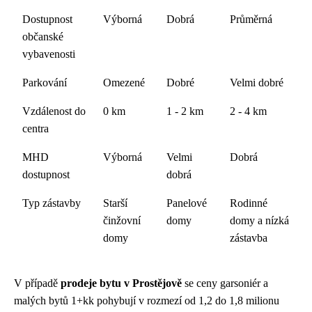
Dostupnost
Výborná
Dobrá
Průměrná
občanské
vybavenosti
Parkování
Omezené
Dobré
Velmi dobré
Vzdálenost do
0 km
1 - 2 km
2 - 4 km
centra
MHD
Výborná
Velmi
Dobrá
dostupnost
dobrá
Typ zástavby
Starší
Panelové
Rodinné
činžovní
domy
domy a nízká
domy
zástavba
V případě
prodeje bytu v Prostějově
se ceny garsoniér a
malých bytů 1+kk pohybují v rozmezí od 1,2 do 1,8 milionu