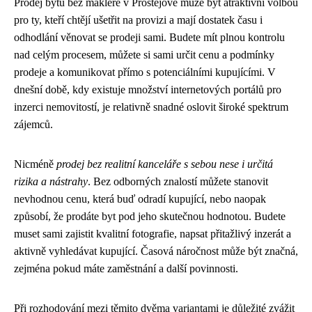
Prodej bytu bez makléře v Prostějově může být atraktivní volbou
pro ty, kteří chtějí ušetřit na provizi a mají dostatek času i
odhodlání věnovat se prodeji sami. Budete mít plnou kontrolu
nad celým procesem, můžete si sami určit cenu a podmínky
prodeje a komunikovat přímo s potenciálními kupujícími. V
dnešní době, kdy existuje množství internetových portálů pro
inzerci nemovitostí, je relativně snadné oslovit široké spektrum
zájemců.
Nicméně
prodej bez realitní kanceláře s sebou nese i určitá
rizika a nástrahy
. Bez odborných znalostí můžete stanovit
nevhodnou cenu, která buď odradí kupující, nebo naopak
způsobí, že prodáte byt pod jeho skutečnou hodnotou. Budete
muset sami zajistit kvalitní fotografie, napsat přitažlivý inzerát a
aktivně vyhledávat kupující. Časová náročnost může být značná,
zejména pokud máte zaměstnání a další povinnosti.
Při rozhodování mezi těmito dvěma variantami je důležité zvážit