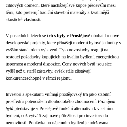
cihlových domech, které nacházejí své kupce především mezi
těmi, kdo preferují tradiční stavební materiály a kvalitnější
akustické vlastnosti.
V posledních letech se
trh s byty v Prostějově
obohatil o nové
developerské projekty, které přinášejí moderní bytové jednotky s
vyšším standardem vybavení. Tyto novostavby reagují na
rostoucí požadavky kupujících na kvalitu bydlení, energetickou
úspornost a moderní dispozice. Ceny nových bytů jsou sice
vyšší než u starší zástavby, avšak stále zůstávají
konkurenceschopné v rámci regionu.
Investoři a spekulanti vnímají prostějovský trh jako stabilní
prostředí s potenciálem dlouhodobého zhodnocení.
Pronájem
bytů
představuje v Prostějově funkční alternativu k vlastnímu
bydlení, což vytváří zajímavé příležitosti pro investory do
nemovitostí. Poptávka po nájemním bydlení je udržována