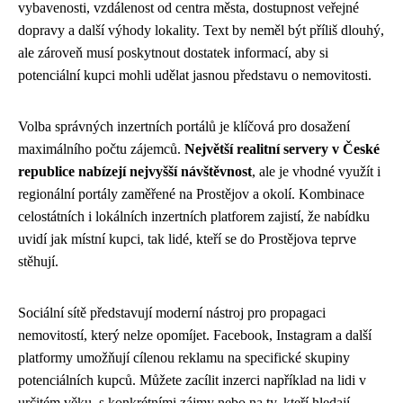
vybavenosti, vzdálenost od centra města, dostupnost veřejné
dopravy a další výhody lokality. Text by neměl být příliš dlouhý,
ale zároveň musí poskytnout dostatek informací, aby si
potenciální kupci mohli udělat jasnou představu o nemovitosti.
Volba správných inzertních portálů je klíčová pro dosažení
maximálního počtu zájemců.
Největší realitní servery v České
republice nabízejí nejvyšší návštěvnost
, ale je vhodné využít i
regionální portály zaměřené na Prostějov a okolí. Kombinace
celostátních i lokálních inzertních platforem zajistí, že nabídku
uvidí jak místní kupci, tak lidé, kteří se do Prostějova teprve
stěhují.
Sociální sítě představují moderní nástroj pro propagaci
nemovitostí, který nelze opomíjet. Facebook, Instagram a další
platformy umožňují cílenou reklamu na specifické skupiny
potenciálních kupců. Můžete zacílit inzerci například na lidi v
určitém věku, s konkrétními zájmy nebo na ty, kteří hledají