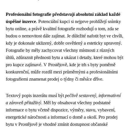
Profesionální fotografie představují absolutní základ každé
úspěšné inzerce
. Potenciální kupci si nejprve prohlížejí snímky
bytu online, a právě kvalitní fotografie rozhodují o tom, zda se
budou o nemovitost dále zajímat. Je důležité nafotit byt ve chvíli,
kdy je dokonale uklizený, dobře osvětlený a esteticky upravený.
Fotografie by měly zachycovat všechny místnosti z různých
úhlů, zdůraznit přednosti bytu a ukázat i detaily, které mohou být
pro kupce zajímavé. V Prostějově, kde je trh s byty poměrně
konkurenční, může rozdíl mezi průměrnými a profesionálními
fotografiemi znamenat prodej o týdny či měsíce dříve.
Textový popis inzerátu musí být
pečlivě sestavený, informativní
a zároveň přitažlivý
. Měl by obsahovat všechny podstatné
informace o bytu včetně dispozice, výměry, stavu, vybavení,
energetické náročnosti a informací o domě a okolí. Pro prodej
bytu v Prostějově je vhodné zmínit dostupnost občanské