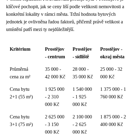
klíčové pochopit, jak se ceny liší podle velikosti nemovitosti a
konkrétní lokality v rámci města. Tržní hodnota bytových
jednotek je ovlivněna řadou faktorů, přičemž právě velikost a
umístění patří mezi ty nejdůležitější.
Kritérium
Prostějov
Prostějov
Prostějov -
- centrum
- sídliště
okraj města
Průměrná
35 000 -
28 000 -
25 000 - 32
cena za m²
42 000 Kč
35 000 Kč
000 Kč
Cena bytu
1 925 000
1 540 000
1 375 000 - 1
2+1 (55 m²)
- 2 310
- 1 925
760 000 Kč
000 Kč
000 Kč
Cena bytu
2 625 000
2 100 000
1 875 000 - 2
3+1 (75 m²)
- 3 150
- 2 625
400 000 Kč
000 Kč
000 Kč