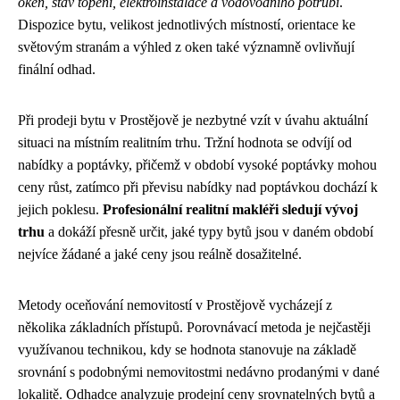
oken, stav topení, elektroinstalace a vodovodního potrubí
.
Dispozice bytu, velikost jednotlivých místností, orientace ke
světovým stranám a výhled z oken také významně ovlivňují
finální odhad.
Při prodeji bytu v Prostějově je nezbytné vzít v úvahu aktuální
situaci na místním realitním trhu. Tržní hodnota se odvíjí od
nabídky a poptávky, přičemž v období vysoké poptávky mohou
ceny růst, zatímco při převisu nabídky nad poptávkou dochází k
jejich poklesu.
Profesionální realitní makléři sledují vývoj
trhu
a dokáží přesně určit, jaké typy bytů jsou v daném období
nejvíce žádané a jaké ceny jsou reálně dosažitelné.
Metody oceňování nemovitostí v Prostějově vycházejí z
několika základních přístupů. Porovnávací metoda je nejčastěji
využívanou technikou, kdy se hodnota stanovuje na základě
srovnání s podobnými nemovitostmi nedávno prodanými v dané
lokalitě. Odhadce analyzuje prodejní ceny srovnatelných bytů a