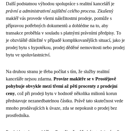
Další podstatnou výhodou spolupráce s realitní kanceláří je
právní a administrativní zajištění celého procesu
. Zkušený
makléř vás provede všemi náležitostmi prodeje, pomůže s
přípravou potřebných dokumentů a dohlédne na to, aby
transakce proběhla v souladu s platnými právními předpisy. To
je obzvláště důležité v případě komplikovanějších situací, jako je
prodej bytu s hypotékou, prodej děděné nemovitosti nebo prodej
bytu ve spoluvlastnictví.
Na druhou stranu je třeba počítat s tím, že služby realitní
kanceláře nejsou zdarma.
Provize makléře se v Prostějově
pohybuje obvykle mezi třemi až pěti procenty z prodejní
ceny
, což při prodeji bytu v hodnotě několika milionů korun
představuje nezanedbatelnou částku. Právě tato skutečnost vede
mnoho prodávajících k úvaze, zda se nepokusit o prodej bez
prostředníka.