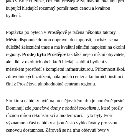
jako v Brně či Praze, což činí Prostějov zajímavou lokalitou pro
kupující hledající rozumný poměr mezi cenou a kvalitou
bydlení.
Poptávka po bytech v Prostějově je tažena několika faktory.
Město disponuje dobrou dopravní dostupností, nachází se na
důležité železniční trase a má kvalitní silniční napojení na okolní
regiony.
Prodej bytu Prostějov
tak láká nejen místní obyvatele,
ale i lidi z okolních obcí, kteří hledají stabilní bydlení v
městském prostředí s kompletní infrastrukturou. Přítomnost škol,
zdravotnických zařízení, nákupních center a kulturních institucí
činí z Prostějova plnohodnotné centrum regionu.
Struktura nabídky bytů na prostějovském trhu je poměrně pestrá.
Dominují zde
panelové domy z období socialismu
, které prošly
různou mírou rekonstrukcí a modernizací. Tyto byty tvoří
významnou část nabídky a jsou často vyhledávány pro svou
cenovou dostupnost. Zároveň se na trhu objevují byty v