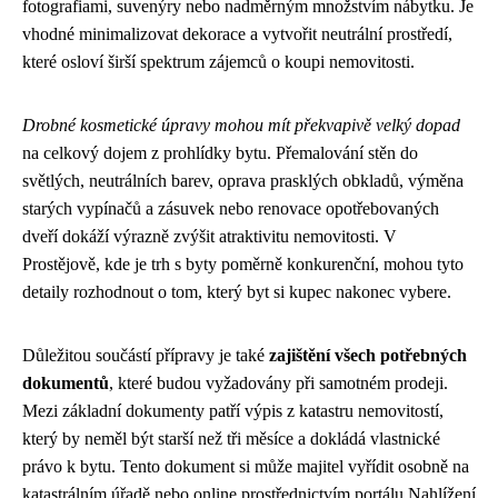
fotografiami, suvenýry nebo nadměrným množstvím nábytku. Je
vhodné minimalizovat dekorace a vytvořit neutrální prostředí,
které osloví širší spektrum zájemců o koupi nemovitosti.
Drobné kosmetické úpravy mohou mít překvapivě velký dopad
na celkový dojem z prohlídky bytu. Přemalování stěn do
světlých, neutrálních barev, oprava prasklých obkladů, výměna
starých vypínačů a zásuvek nebo renovace opotřebovaných
dveří dokáží výrazně zvýšit atraktivitu nemovitosti. V
Prostějově, kde je trh s byty poměrně konkurenční, mohou tyto
detaily rozhodnout o tom, který byt si kupec nakonec vybere.
Důležitou součástí přípravy je také
zajištění všech potřebných
dokumentů
, které budou vyžadovány při samotném prodeji.
Mezi základní dokumenty patří výpis z katastru nemovitostí,
který by neměl být starší než tři měsíce a dokládá vlastnické
právo k bytu. Tento dokument si může majitel vyřídit osobně na
katastrálním úřadě nebo online prostřednictvím portálu Nahlížení