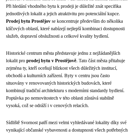
Při hledání vhodného bytu k prodeji je důležité znát specifika
jednotlivých lokalit a jejich atraktivitu pro potenciální kupce.
Prodej bytu Prostějov
se koncentruje především do několika
klíčových oblastí, které nabízejí nejlepší kombinaci dostupnosti
služeb, dopravní obslužnosti a celkové kvality bydlení.
Historické centrum města představuje jednu z nejžádanějších
lokalit pro
prodej bytu v Prostějově
. Tato část města přitahuje
zejména ty, kteří oceňují blízkost všech důležitých institucí,
obchodů a kulturních zařízení. Byty v centru jsou často
situovány v renovovaných historických budovách, které
kombinují tradiční architekturu s moderními standardy bydlení.
Poptávka po nemovitostech v této oblasti zůstává stabilně
vysoká, což se odráží i v cenových relacích.
Sídliště Svornost patří mezi velmi vyhledávané lokality díky své
vynikající občanské vybavenosti a dostupnosti všech potřebných