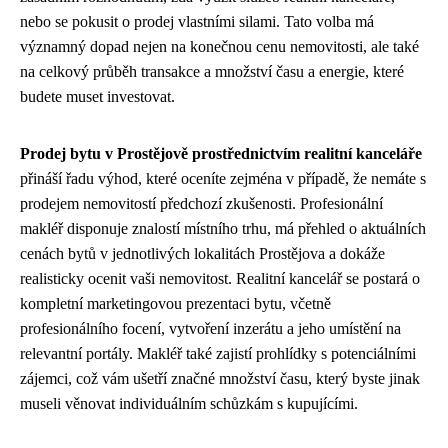
nebo se pokusit o prodej vlastními silami. Tato volba má
významný dopad nejen na konečnou cenu nemovitosti, ale také
na celkový průběh transakce a množství času a energie, které
budete muset investovat.
Prodej bytu v Prostějově prostřednictvím realitní kanceláře
přináší řadu výhod, které oceníte zejména v případě, že nemáte s
prodejem nemovitostí předchozí zkušenosti. Profesionální
makléř disponuje znalostí místního trhu, má přehled o aktuálních
cenách bytů v jednotlivých lokalitách Prostějova a dokáže
realisticky ocenit vaši nemovitost. Realitní kancelář se postará o
kompletní marketingovou prezentaci bytu, včetně
profesionálního focení, vytvoření inzerátu a jeho umístění na
relevantní portály. Makléř také zajistí prohlídky s potenciálními
zájemci, což vám ušetří značné množství času, který byste jinak
museli věnovat individuálním schůzkám s kupujícími.