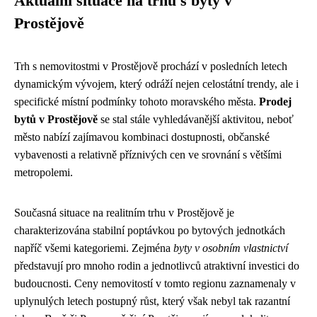
Aktuální situace na trhu s byty v
Prostějově
Trh s nemovitostmi v Prostějově prochází v posledních letech
dynamickým vývojem, který odráží nejen celostátní trendy, ale i
specifické místní podmínky tohoto moravského města.
Prodej
bytů v Prostějově
se stal stále vyhledávanější aktivitou, neboť
město nabízí zajímavou kombinaci dostupnosti, občanské
vybavenosti a relativně příznivých cen ve srovnání s většími
metropolemi.
Současná situace na realitním trhu v Prostějově je
charakterizována stabilní poptávkou po bytových jednotkách
napříč všemi kategoriemi. Zejména
byty v osobním vlastnictví
představují pro mnoho rodin a jednotlivců atraktivní investici do
budoucnosti. Ceny nemovitostí v tomto regionu zaznamenaly v
uplynulých letech postupný růst, který však nebyl tak razantní