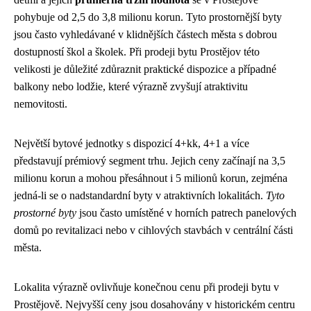
pohybuje od 2,5 do 3,8 milionu korun. Tyto prostornější byty
jsou často vyhledávané v klidnějších částech města s dobrou
dostupností škol a školek. Při prodeji bytu Prostějov této
velikosti je důležité zdůraznit praktické dispozice a případné
balkony nebo lodžie, které výrazně zvyšují atraktivitu
nemovitosti.
Největší bytové jednotky s dispozicí 4+kk, 4+1 a více
představují prémiový segment trhu. Jejich ceny začínají na 3,5
milionu korun a mohou přesáhnout i 5 milionů korun, zejména
jedná-li se o nadstandardní byty v atraktivních lokalitách.
Tyto
prostorné byty
jsou často umístěné v horních patrech panelových
domů po revitalizaci nebo v cihlových stavbách v centrální části
města.
Lokalita výrazně ovlivňuje konečnou cenu při prodeji bytu v
Prostějově. Nejvyšší ceny jsou dosahovány v historickém centru