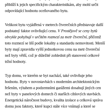
přihlíží k jejich specifickým charakteristikám, aby mohl určit
odpovídající hodnotu oceňovaného bytu.
Velikost bytu vyjádřená v metrech čtverečních představuje další
podstatný faktor ovlivňující cenu.
V Prostějově se ceny bytů
obvykle pohybují v určitém rozmezí za metr čtvereční
, přičemž
toto rozmezí se liší podle lokality a standardu nemovitosti. Menší
byty mají zpravidla vyšší jednotkovou cenu na metr čtvereční
než byty větší, což je důležité zohlednit při stanovení celkové
tržní hodnoty.
Typ domu, ve kterém se byt nachází, také ovlivňuje jeho
hodnotu. Byty v novostavbách s moderním architektonickým
řešením, výtahem a podzemními garážemi dosahují jiných cen
než byty v panelových domech či starších cihlových stavbách.
Energetická náročnost budovy, kvalita izolace a celková správa
domu jsou faktory, které kupci stále více vnímají a které se