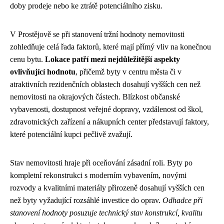
doby prodeje nebo ke ztrátě potenciálního zisku.
V Prostějově se při stanovení tržní hodnoty nemovitosti
zohledňuje celá řada faktorů, které mají přímý vliv na konečnou
cenu bytu.
Lokace patří mezi nejdůležitější aspekty
ovlivňující hodnotu
, přičemž byty v centru města či v
atraktivních rezidenčních oblastech dosahují vyšších cen než
nemovitosti na okrajových částech. Blízkost občanské
vybavenosti, dostupnost veřejné dopravy, vzdálenost od škol,
zdravotnických zařízení a nákupních center představují faktory,
které potenciální kupci pečlivě zvažují.
Stav nemovitosti hraje při oceňování zásadní roli. Byty po
kompletní rekonstrukci s moderním vybavením, novými
rozvody a kvalitními materiály přirozeně dosahují vyšších cen
než byty vyžadující rozsáhlé investice do oprav.
Odhadce při
stanovení hodnoty posuzuje technický stav konstrukcí, kvalitu