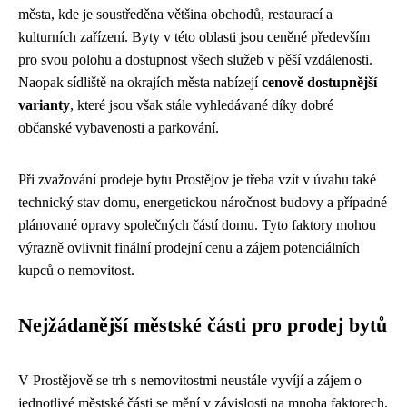
města, kde je soustředěna většina obchodů, restaurací a
kulturních zařízení. Byty v této oblasti jsou ceněné především
pro svou polohu a dostupnost všech služeb v pěší vzdálenosti.
Naopak sídliště na okrajích města nabízejí
cenově dostupnější
varianty
, které jsou však stále vyhledávané díky dobré
občanské vybavenosti a parkování.
Při zvažování prodeje bytu Prostějov je třeba vzít v úvahu také
technický stav domu, energetickou náročnost budovy a případné
plánované opravy společných částí domu. Tyto faktory mohou
výrazně ovlivnit finální prodejní cenu a zájem potenciálních
kupců o nemovitost.
Nejžádanější městské části pro prodej bytů
V Prostějově se trh s nemovitostmi neustále vyvíjí a zájem o
jednotlivé městské části se mění v závislosti na mnoha faktorech.