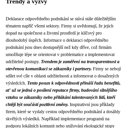
Trendy a výzvy
Deklarace odpovědného podnikání se stává stále důležitějším
tématem napříč všemi sektory. Firmy si uvědomují, že jejich
dopad na společnost a životní prostředí je klíčový pro
dlouhodobý úspěch. Informace o deklaraci odpovědného
podnikání jsou dnes dostupnější než kdy dříve, což firmám
umožňuje lépe se orientovat v problematice a implementovat
udržitelné postupy.
Trendem je zaměření na transparentnost a
otevřenou komunikaci se zákazníky i partnery.
Firmy se nebojí
sdílet své cíle v oblasti udržitelnosti a informovat o dosažených
výsledcích.
Tento posun k odpovědnosti přináší řadu benefitů,
ať už se jedná o posílení reputace firmy, budování silnějšího
vztahu se zákazníky nebo přilákání talentovaných lidí, kteří
chtějí být součástí pozitivní změny.
Inspirativní jsou příklady
firem, které se vydaly cestou odpovědného podnikání a dosáhly
skvělých výsledků. Například implementace programů na
podporu lokálních komunit nebo snižování ekologické stopy