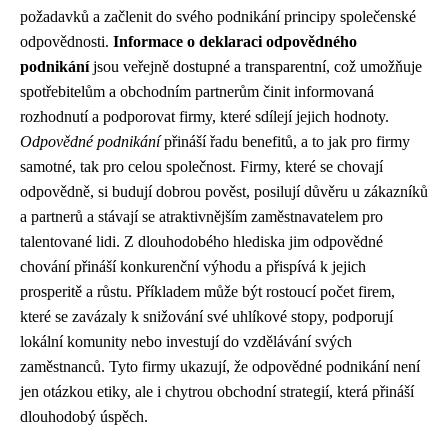
požadavků a začlenit do svého podnikání principy společenské
odpovědnosti.
Informace o deklaraci odpovědného
podnikání
jsou veřejně dostupné a transparentní, což umožňuje
spotřebitelům a obchodním partnerům činit informovaná
rozhodnutí a podporovat firmy, které sdílejí jejich hodnoty.
Odpovědné podnikání
přináší řadu benefitů, a to jak pro firmy
samotné, tak pro celou společnost. Firmy, které se chovají
odpovědně, si budují dobrou pověst, posilují důvěru u zákazníků
a partnerů a stávají se atraktivnějším zaměstnavatelem pro
talentované lidi. Z dlouhodobého hlediska jim odpovědné
chování přináší konkurenční výhodu a přispívá k jejich
prosperitě a růstu. Příkladem může být rostoucí počet firem,
které se zavázaly k snižování své uhlíkové stopy, podporují
lokální komunity nebo investují do vzdělávání svých
zaměstnanců. Tyto firmy ukazují, že odpovědné podnikání není
jen otázkou etiky, ale i chytrou obchodní strategií, která přináší
dlouhodobý úspěch.