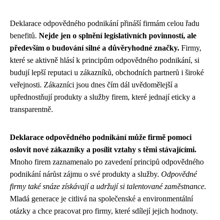
Deklarace odpovědného podnikání přináší firmám celou řadu
benefitů.
Nejde jen o splnění legislativních povinností, ale
především o budování silné a důvěryhodné značky.
Firmy,
které se aktivně hlásí k principům odpovědného podnikání, si
budují lepší reputaci u zákazníků, obchodních partnerů i široké
veřejnosti. Zákazníci jsou dnes čím dál uvědomělejší a
upřednostňují produkty a služby firem, které jednají eticky a
transparentně.
Deklarace odpovědného podnikání může firmě pomoci
oslovit nové zákazníky a posílit vztahy s těmi stávajícími.
Mnoho firem zaznamenalo po zavedení principů odpovědného
podnikání nárůst zájmu o své produkty a služby.
Odpovědné
firmy také snáze získávají a udržují si talentované zaměstnance.
Mladá generace je citlivá na společenské a environmentální
otázky a chce pracovat pro firmy, které sdílejí jejich hodnoty.