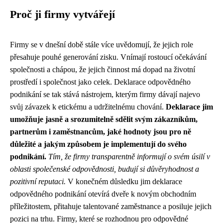
Proč ji firmy vytvářejí
Firmy se v dnešní době stále více uvědomují, že jejich role
přesahuje pouhé generování zisku. Vnímají rostoucí očekávání
společnosti a chápou, že jejich činnost má dopad na životní
prostředí i společnost jako celek. Deklarace odpovědného
podnikání se tak stává nástrojem, kterým firmy dávají najevo
svůj závazek k etickému a udržitelnému chování.
Deklarace jim
umožňuje jasně a srozumitelně sdělit svým zákazníkům,
partnerům i zaměstnancům, jaké hodnoty jsou pro ně
důležité a jakým způsobem je implementují do svého
podnikání.
Tím, že firmy transparentně informují o svém úsilí v
oblasti společenské odpovědnosti, budují si důvěryhodnost a
pozitivní reputaci.
V konečném důsledku jim deklarace
odpovědného podnikání otevírá dveře k novým obchodním
příležitostem, přitahuje talentované zaměstnance a posiluje jejich
pozici na trhu. Firmy, které se rozhodnou pro odpovědné