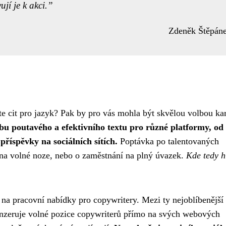
jí je k akci.
Zdeněk Štěpán
e cit pro jazyk? Pak by pro vás mohla být skvělou volbou kar
bu poutavého a efektivního textu pro různé platformy, od
říspěvky na sociálních sítích.
Poptávka po talentovaných
i na volné noze, nebo o zaměstnání na plný úvazek.
Kde tedy h
a pracovní nabídky pro copywritery. Mezi ty nejoblíbenější 
inzeruje volné pozice copywriterů přímo na svých webových