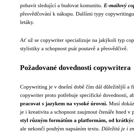
pobavit sledující a budovat komunitu.
E-mailový co
přesvědčování k nákupu. Dalšími typy copywritingu 
letáky.
Ať už se copywriter specializuje na jakýkoli typ cop
stylistiky a schopnost psát poutavě a přesvědčivě.
Požadované dovednosti copywritera
Copywriting je v dnešní době čím dál důležitější a 
copywriter proto potřebuje specifické dovednosti, a
pracovat s jazykem na vysoké úrovni.
Musí dokáza
je i kreativita a schopnost zaujmout čtenáře hned v
styl různým formátům a platformám, od krátkých t
ale nekončí pouhým napsáním textu.
Důležitá je i 