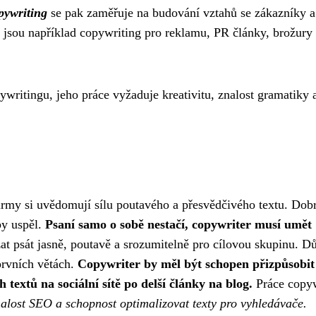
pywriting
se pak zaměřuje na budování vztahů se zákazníky a
jsou například copywriting pro reklamu, PR články, brožury
ywritingu, jeho práce vyžaduje kreativitu, znalost gramatiky 
firmy si uvědomují sílu poutavého a přesvědčivého textu. Dob
by uspěl.
Psaní samo o sobě nestačí, copywriter musí umět
t psát jasně, poutavě a srozumitelně pro cílovou skupinu. Dů
 prvních větách.
Copywriter by měl být schopen přizpůsobit
extů na sociální sítě po delší články na blog.
Práce copyw
znalost SEO a schopnost optimalizovat texty pro vyhledávače.