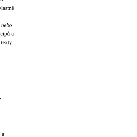
vlastně
h nebo
ncipů a
 texty
e
 a