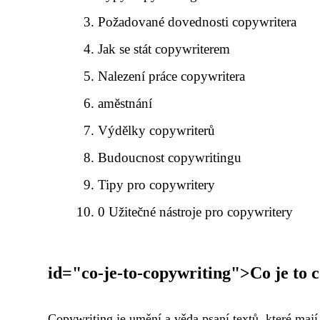
Požadované dovednosti copywritera
Jak se stát copywriterem
Nalezení práce copywritera
aměstnání
Výdělky copywriterů
Budoucnost copywritingu
Tipy pro copywritery
0 Užitečné nástroje pro copywritery
id="co-je-to-copywriting">Co je to 
Copywriting je umění a věda psaní textů, které mají 