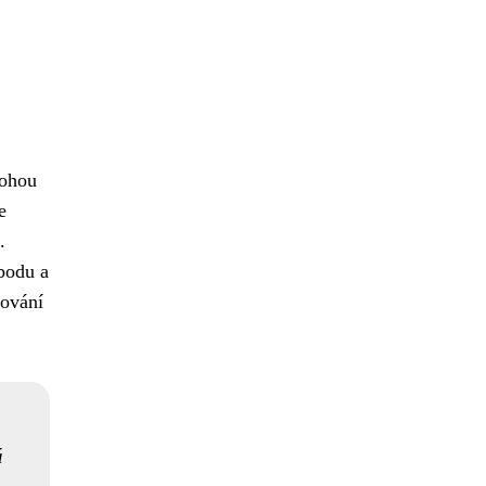
mohou
e
.
bodu a
dování
á