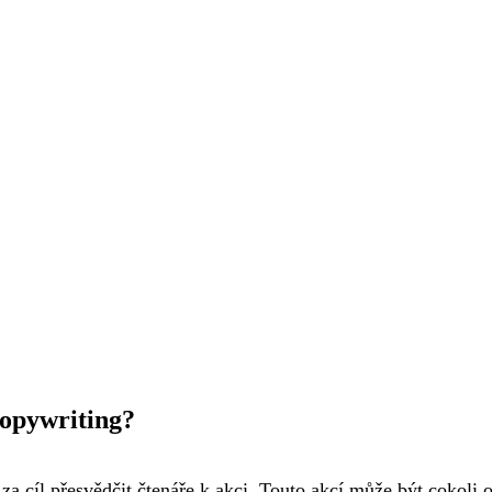
copywriting?
za cíl přesvědčit čtenáře k akci. Touto akcí může být cokoli 