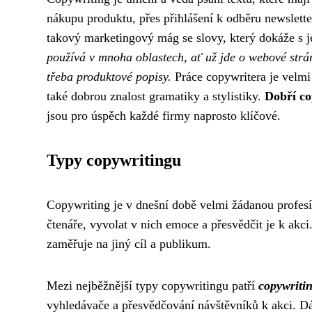
nákupu produktu, přes přihlášení k odběru newslett
takový marketingový mág se slovy, který dokáže s j
používá v mnoha oblastech, ať už jde o webové stránk
třeba produktové popisy.
Práce copywritera je velmi 
také dobrou znalost gramatiky a stylistiky.
Dobří co
jsou pro úspěch každé firmy naprosto klíčové.
Typy copywritingu
Copywriting je v dnešní době velmi žádanou profes
čtenáře, vyvolat v nich emoce a přesvědčit je k akc
zaměřuje na jiný cíl a publikum.
Mezi nejběžnější typy copywritingu patří
copywriti
vyhledávače a přesvědčování návštěvníků k akci. Dá