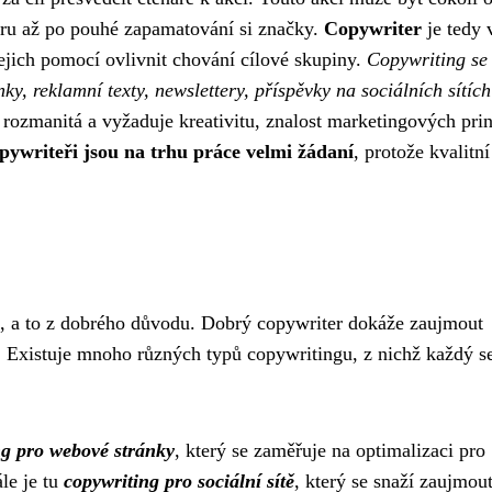
eru až po pouhé zapamatování si značky.
Copywriter
je tedy 
ejich pomocí ovlivnit chování cílové skupiny.
Copywriting se
y, reklamní texty, newslettery, příspěvky na sociálních sítíc
rozmanitá a vyžaduje kreativitu, znalost marketingových pri
pywriteři jsou na trhu práce velmi žádaní
, protože kvalitní
í, a to z dobrého důvodu. Dobrý copywriter dokáže zaujmout
i. Existuje mnoho různých typů copywritingu, z nichž každý s
ng pro webové stránky
, který se zaměřuje na optimalizaci pro
le je tu
copywriting pro sociální sítě
, který se snaží zaujmout