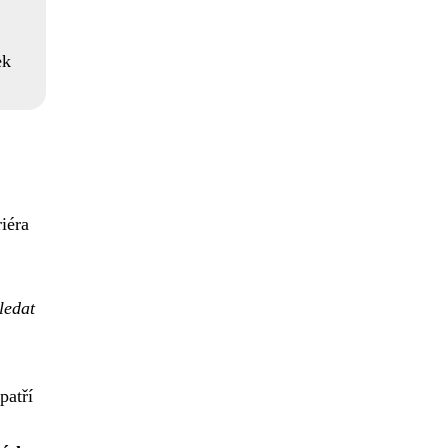
ek
iéra
ledat
patří