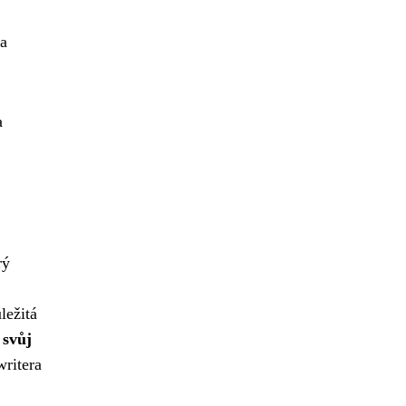
 a
a
rý
ležitá
 svůj
ritera