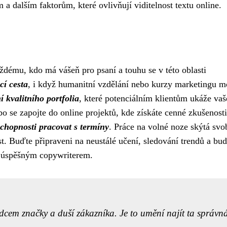
 dalším faktorům, které ovlivňují viditelnost textu online.
aždému, kdo má vášeň pro psaní a touhu se v této oblasti
cí cesta
, i když humanitní vzdělání nebo kurzy marketingu 
í kvalitního portfolia
, které potenciálním klientům ukáže vaš
o se zapojte do online projektů, kde získáte cenné zkušenosti
 schopnosti pracovat s termíny
. Práce na volné noze skýtá svo
ost. Buďte připraveni na neustálé učení, sledování trendů a bu
tát úspěšným copywriterem.
dcem značky a duší zákazníka. Je to umění najít ta správn