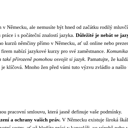
 v Německu, ale nemusíte být hned od začátku rodilý mluvčí
ráce i s počáteční znalostí jazyka.
Důležité je nebát se ja
o kurzů němčiny přímo v Německu, ať už online nebo preze
 firem nabízí jazykové kurzy pro své zaměstnance.
Komunika
 také přirozeně pomohou osvojit si jazyk.
Pamatujte, že každá
je klíčová. Mnoho žen před vámi tuto výzvu zvládlo a našlo
nou pracovní smlouvu, která jasně definuje vaše podmínky.
zení a ochrany vašich práv.
V Německu existuje široká šká
votní sestry, ať už hledáte práci v kanceláři, ve výrobě nebo 