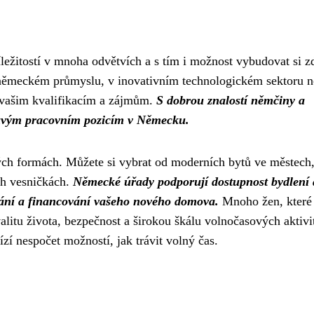
ežitostí v mnoha odvětvích a s tím i možnost vybudovat si z
 německém průmyslu, v inovativním technologickém sektoru n
dá vašim kvalifikacím a zájmům.
S dobrou znalostí němčiny a
mavým pracovním pozicím v Německu.
ch formách. Můžete si vybrat od moderních bytů ve městech,
ch vesničkách.
Německé úřady podporují dostupnost bydlení 
ání a financování vašeho nového domova.
Mnoho žen, které
litu života, bezpečnost a širokou škálu volnočasových aktivi
zí nespočet možností, jak trávit volný čas.