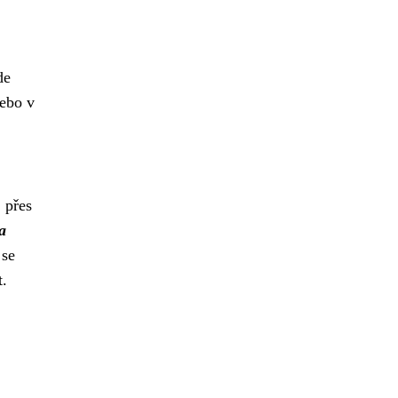
de
ebo v
 přes
a
 se
t.