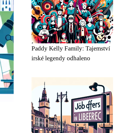
Paddy Kelly Family: Tajemství
irské legendy odhaleno