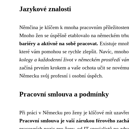
Jazykové znalosti
Němčina je klíčem k mnoha pracovním příležitostem
Mnoho žen se úspěšně etablovalo na německém trhu p
bariéry a aktivně na sobě pracovat.
Existuje mnoh
které vám pomohou se rychle zlepšit. Navíc, mnoho
kolegy a každodenní život v německém prostředí vám
začíná prvním krokem a vaše ochota učit se novému 
Německu svůj profesní i osobní úspěch.
Pracovní smlouva a podmínky
Při práci v Německu pro ženy je klíčové mít uzavře
Pracovní smlouva je vaší zárukou férového zachá
pracovních pozic pro ženy, od IT specialistů po zdra