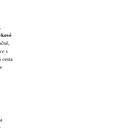
.
zykové
nčně,
ce s
 cesta
 v
la
v