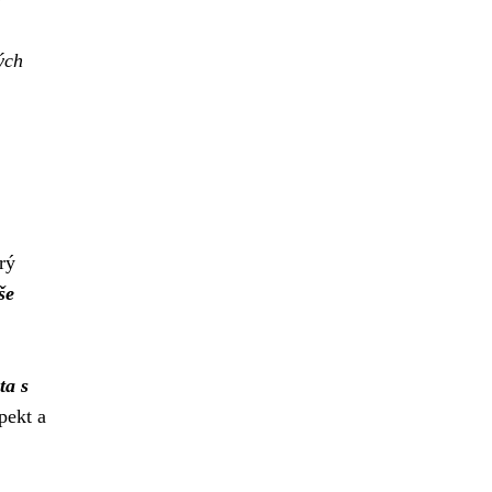
ých
rý
še
ta s
pekt a