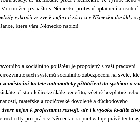
í. Mnoho žen již našlo v Německu profesní uplatnění a osobní
e nebály vykročit ze své komfortní zóny a v Německu dosáhly sv
t šance, které vám Německo nabízí!
avotního a sociálního pojištění je propojený s vaší pracovní
jrozvinutějších systémů sociálního zabezpečení na světě, kte
 zaměstnání budete automaticky přihlášeni do systému a va
ískáte přístup k široké škále benefitů, včetně bezplatné nebo
nanosti, mateřské a rodičovské dovolené a důchodového
veře nejen k profesnímu rozvoji, ale i k vysoké kvalitě živo
 rozhodly pro práci v Německu, si pochvaluje právě tento as