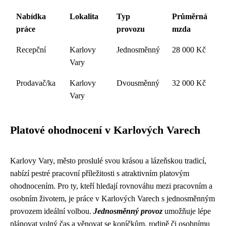
Nabídka
Lokalita
Typ
Průměrná
práce
provozu
mzda
Recepční
Karlovy
Jednosměnný
28 000 Kč
Vary
Prodavač/ka
Karlovy
Dvousměnný
32 000 Kč
Vary
Platové ohodnocení v Karlových Varech
Karlovy Vary, město proslulé svou krásou a lázeňskou tradicí,
nabízí pestré pracovní příležitosti s atraktivním platovým
ohodnocením. Pro ty, kteří hledají rovnováhu mezi pracovním a
osobním životem, je práce v Karlových Varech s jednosměnným
provozem ideální volbou.
Jednosměnný provoz
umožňuje lépe
plánovat volný čas a věnovat se koníčkům, rodině či osobnímu