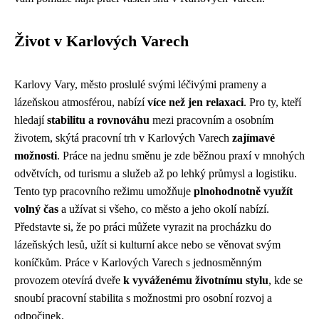
Život v Karlových Varech
Karlovy Vary, město proslulé svými léčivými prameny a
lázeňskou atmosférou, nabízí
více než jen relaxaci
. Pro ty, kteří
hledají
stabilitu a rovnováhu
mezi pracovním a osobním
životem, skýtá pracovní trh v Karlových Varech
zajímavé
možnosti
. Práce na jednu směnu je zde běžnou praxí v mnohých
odvětvích, od turismu a služeb až po lehký průmysl a logistiku.
Tento typ pracovního režimu umožňuje
plnohodnotně využít
volný čas
a užívat si všeho, co město a jeho okolí nabízí.
Představte si, že po práci můžete vyrazit na procházku do
lázeňských lesů, užít si kulturní akce nebo se věnovat svým
koníčkům. Práce v Karlových Varech s jednosměnným
provozem otevírá dveře
k vyváženému životnímu stylu
, kde se
snoubí pracovní stabilita s možnostmi pro osobní rozvoj a
odpočinek.