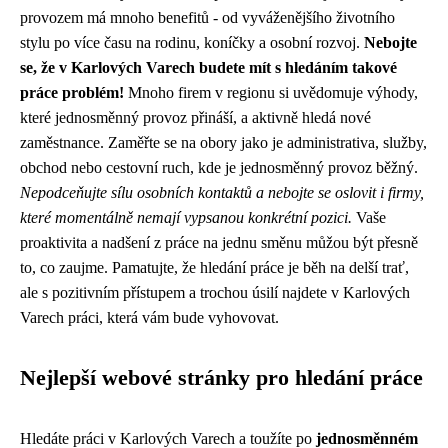
provozem má mnoho benefitů - od vyváženějšího životního
stylu po více času na rodinu, koníčky a osobní rozvoj.
Nebojte
se, že v Karlových Varech budete mít s hledáním takové
práce problém!
Mnoho firem v regionu si uvědomuje výhody,
které jednosměnný provoz přináší, a aktivně hledá nové
zaměstnance. Zaměřte se na obory jako je administrativa, služby,
obchod nebo cestovní ruch, kde je jednosměnný provoz běžný.
Nepodceňujte sílu osobních kontaktů a nebojte se oslovit i firmy,
které momentálně nemají vypsanou konkrétní pozici.
Vaše
proaktivita a nadšení z práce na jednu směnu můžou být přesně
to, co zaujme. Pamatujte, že hledání práce je běh na delší trať,
ale s pozitivním přístupem a trochou úsilí najdete v Karlových
Varech práci, která vám bude vyhovovat.
Nejlepší webové stránky pro hledání práce
Hledáte práci v Karlových Varech a toužíte po
jednosměnném