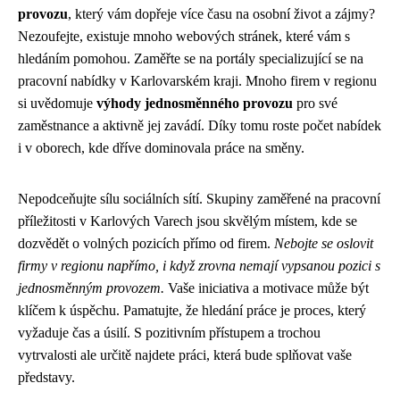
provozu
, který vám dopřeje více času na osobní život a zájmy?
Nezoufejte, existuje mnoho webových stránek, které vám s
hledáním pomohou. Zaměřte se na portály specializující se na
pracovní nabídky v Karlovarském kraji. Mnoho firem v regionu
si uvědomuje
výhody jednosměnného provozu
pro své
zaměstnance a aktivně jej zavádí. Díky tomu roste počet nabídek
i v oborech, kde dříve dominovala práce na směny.
Nepodceňujte sílu sociálních sítí. Skupiny zaměřené na pracovní
příležitosti v Karlových Varech jsou skvělým místem, kde se
dozvědět o volných pozicích přímo od firem.
Nebojte se oslovit
firmy v regionu napřímo, i když zrovna nemají vypsanou pozici s
jednosměnným provozem.
Vaše iniciativa a motivace může být
klíčem k úspěchu. Pamatujte, že hledání práce je proces, který
vyžaduje čas a úsilí. S pozitivním přístupem a trochou
vytrvalosti ale určitě najdete práci, která bude splňovat vaše
představy.