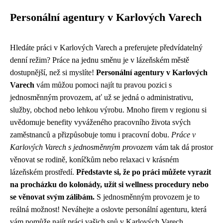
Personální agentury v Karlových Varech
Hledáte práci v Karlových Varech a preferujete předvídatelný
denní režim? Práce na jednu směnu je v lázeňském městě
dostupnější, než si myslíte!
Personální agentury v Karlových
Varech
vám můžou pomoci najít tu pravou pozici s
jednosměnným provozem, ať už se jedná o administrativu,
služby, obchod nebo lehkou výrobu. Mnoho firem v regionu si
uvědomuje benefity vyváženého pracovního života svých
zaměstnanců a přizpůsobuje tomu i pracovní dobu.
Práce v
Karlových Varech s jednosměnným provozem
vám tak dá prostor
věnovat se rodině, koníčkům nebo relaxaci v krásném
lázeňském prostředí.
Představte si, že po práci můžete vyrazit
na procházku do kolonády, užít si wellness procedury nebo
se věnovat svým zálibám.
S jednosměnným provozem je to
reálná možnost! Neváhejte a oslovte personální agenturu, která
vám pomůže najít práci vašich snů v Karlových Varech.