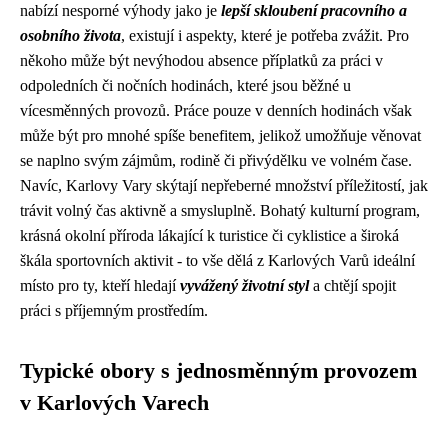
nabízí nesporné výhody jako je
lepší skloubení pracovního a
osobního života
, existují i aspekty, které je potřeba zvážit. Pro
někoho může být nevýhodou absence příplatků za práci v
odpoledních či nočních hodinách, které jsou běžné u
vícesměnných provozů. Práce pouze v denních hodinách však
může být pro mnohé spíše benefitem, jelikož umožňuje věnovat
se naplno svým zájmům, rodině či přivýdělku ve volném čase.
Navíc, Karlovy Vary skýtají nepřeberné množství příležitostí, jak
trávit volný čas aktivně a smysluplně. Bohatý kulturní program,
krásná okolní příroda lákající k turistice či cyklistice a široká
škála sportovních aktivit - to vše dělá z Karlových Varů ideální
místo pro ty, kteří hledají
vyvážený životní styl
a chtějí spojit
práci s příjemným prostředím.
Typické obory s jednosměnným provozem
v Karlových Varech