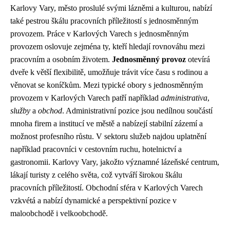
Karlovy Vary, město proslulé svými lázněmi a kulturou, nabízí
také pestrou škálu pracovních příležitostí s jednosměnným
provozem. Práce v Karlových Varech s jednosměnným
provozem oslovuje zejména ty, kteří hledají rovnováhu mezi
pracovním a osobním životem.
Jednosměnný provoz
otevírá
dveře k větší flexibilitě, umožňuje trávit více času s rodinou a
věnovat se koníčkům. Mezi typické obory s jednosměnným
provozem v Karlových Varech patří například
administrativa
,
služby
a
obchod
. Administrativní pozice jsou nedílnou součástí
mnoha firem a institucí ve městě a nabízejí stabilní zázemí a
možnost profesního růstu. V sektoru služeb najdou uplatnění
například pracovníci v cestovním ruchu, hotelnictví a
gastronomii. Karlovy Vary, jakožto významné lázeňské centrum,
lákají turisty z celého světa, což vytváří širokou škálu
pracovních příležitostí. Obchodní sféra v Karlových Varech
vzkvétá a nabízí dynamické a perspektivní pozice v
maloobchodě i velkoobchodě.