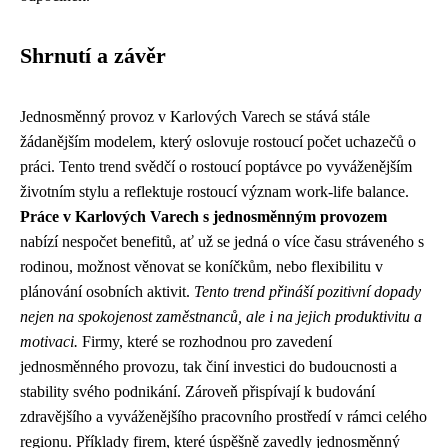
Shrnutí a závěr
Jednosměnný provoz v Karlových Varech se stává stále
žádanějším modelem, který oslovuje rostoucí počet uchazečů o
práci. Tento trend svědčí o rostoucí poptávce po vyváženějším
životním stylu a reflektuje rostoucí význam work-life balance.
Práce v Karlových Varech s jednosměnným provozem
nabízí nespočet benefitů, ať už se jedná o více času stráveného s
rodinou, možnost věnovat se koníčkům, nebo flexibilitu v
plánování osobních aktivit.
Tento trend přináší pozitivní dopady
nejen na spokojenost zaměstnanců, ale i na jejich produktivitu a
motivaci.
Firmy, které se rozhodnou pro zavedení
jednosměnného provozu, tak činí investici do budoucnosti a
stability svého podnikání. Zároveň přispívají k budování
zdravějšího a vyváženějšího pracovního prostředí v rámci celého
regionu. Příklady firem, které úspěšně zavedly jednosměnný