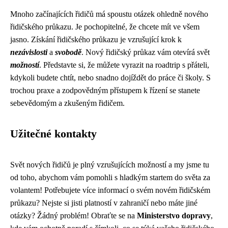
Mnoho začínajících řidičů má spoustu otázek ohledně nového
řidičského průkazu. Je pochopitelné, že chcete mít ve všem
jasno. Získání řidičského průkazu je vzrušující krok k
nezávislosti
a
svobodě
. Nový řidičský průkaz vám otevírá svět
možností
. Představte si, že můžete vyrazit na roadtrip s přáteli,
kdykoli budete chtít, nebo snadno dojíždět do práce či školy. S
trochou praxe a zodpovědným přístupem k řízení se stanete
sebevědomým a zkušeným řidičem.
Užitečné kontakty
Svět nových řidičů je plný vzrušujících možností a my jsme tu
od toho, abychom vám pomohli s hladkým startem do světa za
volantem! Potřebujete více informací o svém novém řidičském
průkazu? Nejste si jisti platností v zahraničí nebo máte jiné
otázky? Žádný problém! Obraťte se na
Ministerstvo dopravy
,