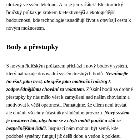
uložený ve svém telefonu. A to je jen začátek! Elektronický
řidičský průkaz je krokem k efektivnější a ekologičtější
budoucnosti, kde technologie usnadňují život a otevírají cestu k
novým možnostem.
Body a přestupky
S novým řidičským průkazem přichází i nový bodový systém,
který nahrazuje dosavadní systém trestných bodů.
Nevnímejte
ho však jako trest, ale spíše jako motivační nástroj k
zodpovědnějšímu chování za volantem.
Získání bodů za drobné
přestupky by nás mělo vést k zamyšlení nad naším chováním a
motivovat k větší opatrnosti. Pamatujme, že cílem není trestat,
ale chránit všechny účastníky silničního provozu.
Nový systém
je nastaven tak, abychom se z chyb mohli poučit a stát se
bezpečnějšími řidiči.
Inspirací nám mohou být země, kde
podobné systémy fungují již delší dobu a vedou k poklesu