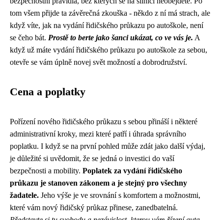
bezpečnostní pravidla, bez kterých se na silnici neobejdete. Po
tom všem přijde ta závěrečná zkouška - někdo z ní má strach, ale
když víte,
jak na vydání řidičského průkazu po autoškole
, není
se čeho bát.
Prostě to berte jako šanci ukázat, co ve vás je.
A
když už máte vydání řidičského průkazu po autoškole za sebou,
otevře se vám úplně novej svět možností a dobrodružství.
Cena a poplatky
Pořízení nového řidičského průkazu s sebou přináší i některé
administrativní kroky, mezi které patří i úhrada správního
poplatku. I když se na první pohled může zdát jako další výdaj,
je důležité si uvědomit, že se jedná o investici do vaší
bezpečnosti a mobility.
Poplatek za vydání řidičského
průkazu je stanoven zákonem a je stejný pro všechny
žadatele.
Jeho výše je ve srovnání s komfortem a možnostmi,
které vám nový řidičský průkaz přinese, zanedbatelná.
Představte si tu svobodu a nezávislost, kterou vám řízení auta