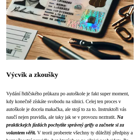
Výcvik a zkoušky
Vydání řidičského průkazu po autoškole je fakt super moment,
kdy konečně získáte svobodu na silnici. Celej ten proces v
autoškole je docela makačka, ale stojí to za to. Instruktoři vás
naučí nejen pravidla, ale taky jak se v provozu neztratit.
Na
praktickejch jízdách pochytíte správný grify a začnete si za
volantem věřit.
V teorii proberete všechny ty důležitý předpisy a