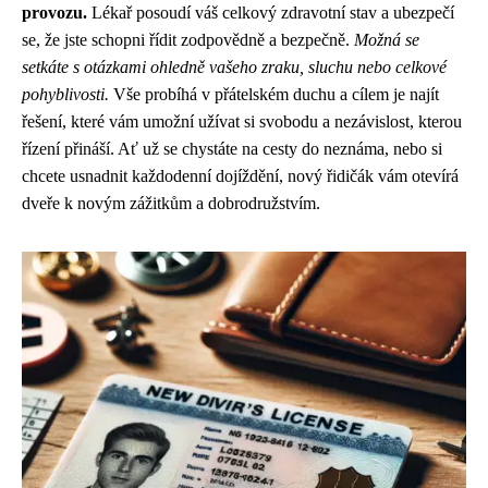
provozu.
Lékař posoudí váš celkový zdravotní stav a ubezpečí
se, že jste schopni řídit zodpovědně a bezpečně.
Možná se
setkáte s otázkami ohledně vašeho zraku, sluchu nebo celkové
pohyblivosti.
Vše probíhá v přátelském duchu a cílem je najít
řešení, které vám umožní užívat si svobodu a nezávislost, kterou
řízení přináší. Ať už se chystáte na cesty do neznáma, nebo si
chcete usnadnit každodenní dojíždění, nový řidičák vám otevírá
dveře k novým zážitkům a dobrodružstvím.