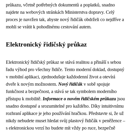
průkazu, včetně potřebných dokumentů a poplatků, snadno
najdete na webových stránkách Ministerstva dopravy. Celý
proces je navržen tak, abyste nový řidičák obdrželi co nejdříve a
mohli se vrátit k pohodlnému cestování autem.
Elektronický řidičský průkaz
Elektronický řidičský průkaz se stává realitou a přináší s sebou
řadu výhod pro všechny řidiče. Tento moderní doklad, dostupný
v mobilní aplikaci, zjednodušuje každodenní život a otevírá
dveře k novým možnostem.
Nový řidičák
v sobě spojuje
funkčnost a bezpečnost, a stává se tak symbolem moderního
přístupu k mobilitě.
Informace o novém řidičském průkazu
jsou
snadno dostupné a srozumitelné pro každého. Díky intuitivnímu
rozhraní aplikace je jeho používání hračkou. Představte si, že už
nikdy nebudete muset hledat svůj plastový řidičák v peněžence –
s elektronickou verzí ho budete mít vždy po ruce, bezpečně