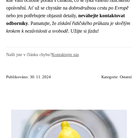
kde vám ochotně poradí s čímkoli, co se týká vašeho řidičského
oprávnění. Ať už se chystáte na
dobrodružnou cestu po Evropě
nebo jen potřebujete objasnit detaily,
neváhejte kontaktovat
odborníky
. Pamatujte, že
získání řidičského průkazu je skvělým
krokem k nezávislosti a svobodě
. Užijte si jízdu!
Našli jste v článku chybu?
Kontaktujte nás
Publikováno: 30. 11. 2024
Kategorie:
Ostatní