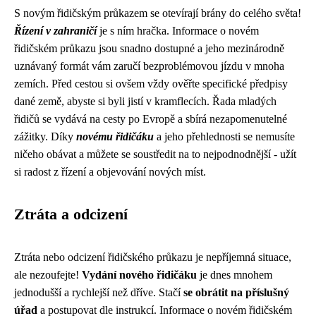
S novým řidičským průkazem se otevírají brány do celého světa!
Řízení v zahraničí
je s ním hračka. Informace o novém
řidičském průkazu jsou snadno dostupné a jeho mezinárodně
uznávaný formát vám zaručí bezproblémovou jízdu v mnoha
zemích. Před cestou si ovšem vždy ověřte specifické předpisy
dané země, abyste si byli jistí v kramflecích. Řada mladých
řidičů se vydává na cesty po Evropě a sbírá nezapomenutelné
zážitky. Díky
novému řidičáku
a jeho přehlednosti se nemusíte
ničeho obávat a můžete se soustředit na to nejpodnodnější - užít
si radost z řízení a objevování nových míst.
Ztráta a odcizení
Ztráta nebo odcizení řidičského průkazu je nepříjemná situace,
ale nezoufejte!
Vydání nového řidičáku
je dnes mnohem
jednodušší a rychlejší než dříve. Stačí
se obrátit na příslušný
úřad
a postupovat dle instrukcí. Informace o novém řidičském