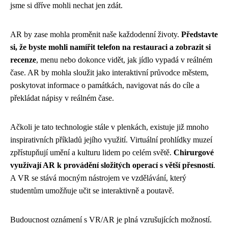
jsme si dříve mohli nechat jen zdát.
AR by zase mohla proměnit naše každodenní životy.
Představte
si, že byste mohli namířit telefon na restauraci a zobrazit si
recenze
, menu nebo dokonce vidět, jak jídlo vypadá v reálném
čase. AR by mohla sloužit jako interaktivní průvodce městem,
poskytovat informace o památkách, navigovat nás do cíle a
překládat nápisy v reálném čase.
Ačkoli je tato technologie stále v plenkách, existuje již mnoho
inspirativních příkladů jejího využití. Virtuální prohlídky muzeí
zpřístupňují umění a kulturu lidem po celém světě.
Chirurgové
využívají AR k provádění složitých operací s větší přesností
.
A VR se stává mocným nástrojem ve vzdělávání, který
studentům umožňuje učit se interaktivně a poutavě.
Budoucnost oznámení s VR/AR je plná vzrušujících možností.