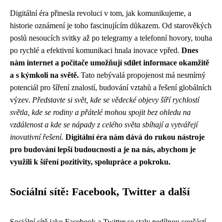
Digitální éra přinesla revoluci v tom, jak komunikujeme, a
historie oznámení je toho fascinujícím důkazem. Od starověkých
poslů nesoucích svitky až po telegramy a telefonní hovory, touha
po rychlé a efektivní komunikaci hnala inovace vpřed.
Dnes
nám internet a počítače umožňují sdílet informace okamžitě
a s kýmkoli na světě.
Tato nebývalá propojenost má nesmírný
potenciál pro šíření znalostí, budování vztahů a řešení globálních
výzev.
Představte si svět, kde se vědecké objevy šíří rychlostí
světla, kde se rodiny a přátelé mohou spojit bez ohledu na
vzdálenost a kde se nápady z celého světa sbíhají a vytvářejí
inovativní řešení.
Digitální éra nám dává do rukou nástroje
pro budování lepší budoucnosti a je na nás, abychom je
využili k šíření pozitivity, spolupráce a pokroku.
Sociální sítě: Facebook, Twitter a další
Sociální sítě jako Facebook a Twitter se staly nedílnou součástí