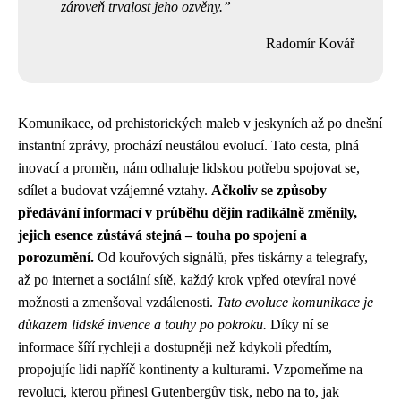
zároveň trvalost jeho ozvěny.
Radomír Kovář
Komunikace, od prehistorických maleb v jeskyních až po dnešní
instantní zprávy, prochází neustálou evolucí. Tato cesta, plná
inovací a proměn, nám odhaluje lidskou potřebu spojovat se,
sdílet a budovat vzájemné vztahy.
Ačkoliv se způsoby
předávání informací v průběhu dějin radikálně změnily,
jejich esence zůstává stejná – touha po spojení a
porozumění.
Od kouřových signálů, přes tiskárny a telegrafy,
až po internet a sociální sítě, každý krok vpřed otevíral nové
možnosti a zmenšoval vzdálenosti.
Tato evoluce komunikace je
důkazem lidské invence a touhy po pokroku.
Díky ní se
informace šíří rychleji a dostupněji než kdykoli předtím,
propojujíc lidi napříč kontinenty a kulturami. Vzpomeňme na
revoluci, kterou přinesl Gutenbergův tisk, nebo na to, jak