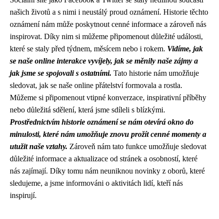
našich životů a s nimi i neustálý proud oznámení. Historie těchto
oznámení nám může poskytnout cenné informace a zároveň nás
inspirovat. Díky nim si můžeme připomenout důležité události,
které se staly před týdnem, měsícem nebo i rokem.
Vidíme, jak
se naše online interakce vyvíjely, jak se měnily naše zájmy a
jak jsme se spojovali s ostatními.
Tato historie nám umožňuje
sledovat, jak se naše online přátelství formovala a rostla.
Můžeme si připomenout vtipné konverzace, inspirativní příběhy
nebo důležitá sdělení, která jsme sdíleli s blízkými.
Prostřednictvím historie oznámení se nám otevírá okno do
minulosti, které nám umožňuje znovu prožít cenné momenty a
utužit naše vztahy.
Zároveň nám tato funkce umožňuje sledovat
důležité informace a aktualizace od stránek a osobností, které
nás zajímají. Díky tomu nám neuniknou novinky z oborů, které
sledujeme, a jsme informováni o aktivitách lidí, kteří nás
inspirují.