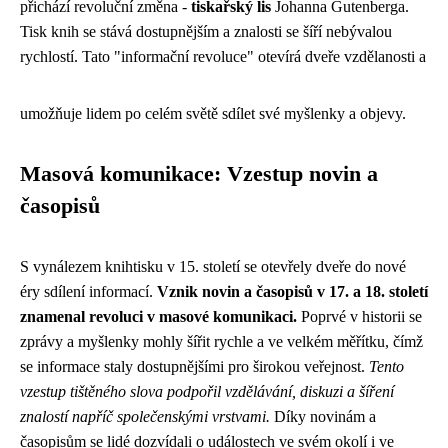
přichází revoluční změna -
tiskařský lis
Johanna Gutenberga.
Tisk knih se stává dostupnějším a znalosti se šíří nebývalou
rychlostí. Tato "informační revoluce" otevírá dveře vzdělanosti a
umožňuje lidem po celém světě sdílet své myšlenky a objevy.
Masová komunikace: Vzestup novin a
časopisů
S vynálezem knihtisku v 15. století se otevřely dveře do nové
éry sdílení informací.
Vznik novin a časopisů v 17. a 18. století
znamenal revoluci v masové komunikaci.
Poprvé v historii se
zprávy a myšlenky mohly šířit rychle a ve velkém měřítku, čímž
se informace staly dostupnějšími pro širokou veřejnost.
Tento
vzestup tištěného slova podpořil vzdělávání, diskuzi a šíření
znalostí napříč společenskými vrstvami.
Díky novinám a
časopisům se lidé dozvídali o událostech ve svém okolí i ve