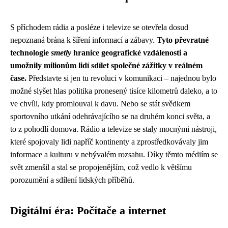
S příchodem rádia a posléze i televize se otevřela dosud
nepoznaná brána k šíření informací a zábavy.
Tyto převratné
technologie
smetly
hranice geografické vzdálenosti a
umožnily milionům lidí sdílet společné zážitky v reálném
čase.
Představte si jen tu revoluci v komunikaci – najednou bylo
možné slyšet hlas politika pronesený tisíce kilometrů daleko, a to
ve chvíli, kdy promlouval k davu. Nebo se stát svědkem
sportovního utkání odehrávajícího se na druhém konci světa, a
to z pohodlí domova. Rádio a televize se staly mocnými nástroji,
které spojovaly lidi napříč kontinenty a zprostředkovávaly jim
informace a kulturu v nebývalém rozsahu. Díky těmto médiím se
svět zmenšil a stal se propojenějším, což vedlo k většímu
porozumění a sdílení lidských příběhů.
Digitální éra: Počítače a internet