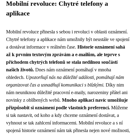
Mobilní revoluce: Chytré telefony a
aplikace
Mobilní revoluce přinesla s sebou i revoluci v oblasti oznámení.
Chytré telefony a aplikace nám umožnily být neustále ve spojení
a dostávat informace v reálném čase.
Historie oznámení sahá
až k prvním textovým zprávám a e-mailům, ale teprve s
příchodem chytrých telefonů se stala nedílnou součástí
našich životů.
Dnes nám oznámení pomáhají v mnoha
ohledech.
Upozorňují nás na důležité události, pomáhají nám
organizovat čas a usnadňují komunikaci s blízkými.
Díky nim
nám neuniknou důležité pracovní e-maily, narozeniny přátel ani
novinky z oblíbených webů.
Mnoho aplikací navíc umožňuje
přizpůsobit si oznámení podle vlastních preferencí.
Můžeme
si tak nastavit, od koho a kdy chceme oznámení dostávat, a
vyhnout se tak zahlcení informacemi. Mobilní revoluce a s ní
spojená historie oznámení nám tak přinesla nejen nové možnosti,