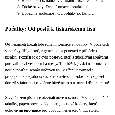
Budoucnost oznámení: Virtuální a rozšířená realita
Etické otázky: Dezinformace a soukromí
Dopad na společnost: Od politiky po kulturu
Počátky: Od poslů k tiskařskému lisu
Od nepaměti toužili lidé sdílet informace a novinky. V počátcích
se zprávy šířily ústně, z generace na generaci v příbězích a
písních. Později se objevili
poslové
, kteří s důležitými zprávami
putovali mezi vesnicemi a městy. Tito běžci, jezdci na koních či
holubí pošťáci sehráli klíčovou roli v šíření informací a
propojení tehdejšího světa. Představte si tu radost, když posel
dorazil s informací o vítězné bitvě nebo o narození dědice trůnu!
S vynálezem písma se otevírají nové možnosti. Vznikají hliněné
tabulky, papyrusové svitky a pergamenové kodexy, které
uchovávají
informace
pro budoucí generace. V 15. století