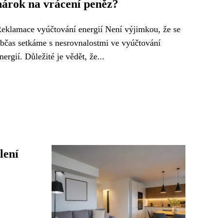
nárok na vrácení peněz?
eklamace vyúčtování energií Není výjimkou, že se
bčas setkáme s nesrovnalostmi ve vyúčtování
nergií. Důležité je vědět, že...
lení