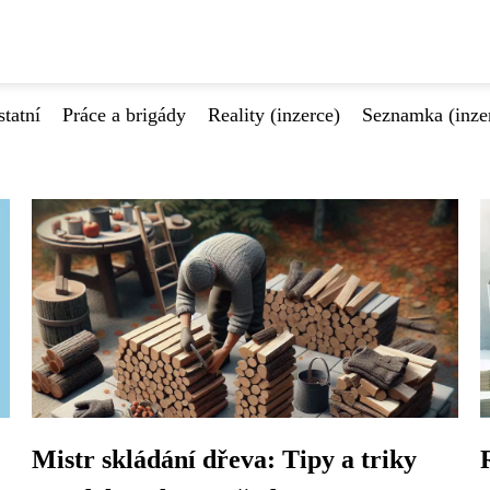
tatní
Práce a brigády
Reality (inzerce)
Seznamka (inze
Mistr skládání dřeva: Tipy a triky