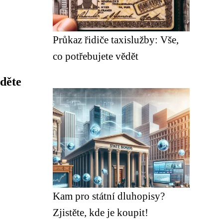
Průkaz řidiče taxislužby: Vše,
co potřebujete vědět
děte
Kam pro státní dluhopisy?
Zjistěte, kde je koupit!