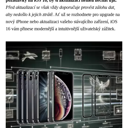
požadavky na iOS 16, by si aktualizaci neměli nechat ujít.
Před aktualizací se však vždy doporučuje provést zálohu dat,
aby nedošlo k jejich ztrátě.
Ať už se rozhodnete pro upgrade na
nový iPhone nebo aktualizaci vašeho stávajícího zařízení, iOS
16 vám přinese modernější a intuitivnější uživatelský zážitek.