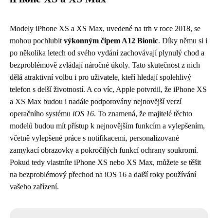
Modely iPhone XS a XS Max, uvedené na trh v roce 2018, se
mohou pochlubit
výkonným čipem A12 Bionic
. Díky němu si i
po několika letech od svého vydání zachovávají plynulý chod a
bezproblémově zvládají náročné úkoly. Tato skutečnost z nich
dělá atraktivní volbu i pro uživatele, kteří hledají spolehlivý
telefon s delší životností. A co víc, Apple potvrdil, že iPhone XS
a XS Max budou i nadále podporovány nejnovější verzí
operačního systému
iOS 16
. To znamená, že majitelé těchto
modelů budou mít přístup k nejnovějším funkcím a vylepšením,
včetně vylepšené práce s notifikacemi, personalizované
zamykací obrazovky a pokročilých funkcí ochrany soukromí.
Pokud tedy vlastníte iPhone XS nebo XS Max, můžete se těšit
na bezproblémový přechod na iOS 16 a další roky používání
vašeho zařízení.