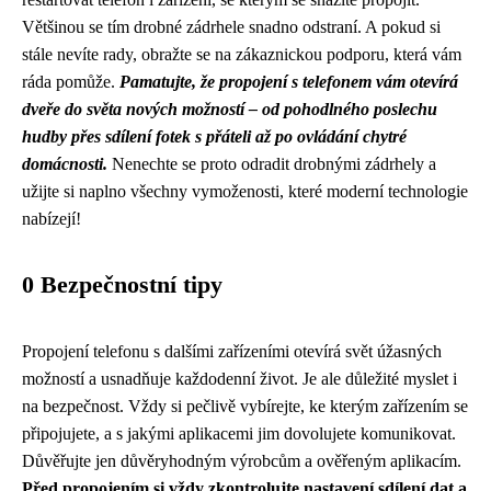
Většinou se tím drobné zádrhele snadno odstraní. A pokud si
stále nevíte rady, obražte se na zákaznickou podporu, která vám
ráda pomůže.
Pamatujte, že propojení s telefonem vám otevírá
dveře do světa nových možností – od pohodlného poslechu
hudby přes sdílení fotek s přáteli až po ovládání chytré
domácnosti.
Nenechte se proto odradit drobnými zádrhely a
užijte si naplno všechny vymoženosti, které moderní technologie
nabízejí!
0 Bezpečnostní tipy
Propojení telefonu s dalšími zařízeními otevírá svět úžasných
možností a usnadňuje každodenní život. Je ale důležité myslet i
na bezpečnost. Vždy si pečlivě vybírejte, ke kterým zařízením se
připojujete, a s jakými aplikacemi jim dovolujete komunikovat.
Důvěřujte jen důvěryhodným výrobcům a ověřeným aplikacím.
Před propojením si vždy zkontrolujte nastavení sdílení dat a