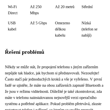
Wi-Fi
Až 250
Až 20 metrů
Střední
Direct
Mbps
USB
Až 5 Gbps
Omezeno
Nízká
kabel
délkou
(telefon se
kabelu
nabíjí)
Řešení problémů
Někdy se může stát, že propojení telefonu s jiným zařízením
nepůjde tak hladce, jak bychom si představovali. Nezoufejte!
Často stačí pár jednoduchých kroků a vše je vyřešeno. V první
řadě se ujistěte, že máte na obou zařízeních zapnuté Bluetooth a
že jsou v režimu viditelnosti. Důležité je také zkontrolovat, zda
máte v telefonu nainstalovanou nejnovější verzi operačního
systému a potřebné aplikace. Pokud problém přetrvává, zkuste
restartovat telefon i zařízení, se kterým se snažíte propojit.