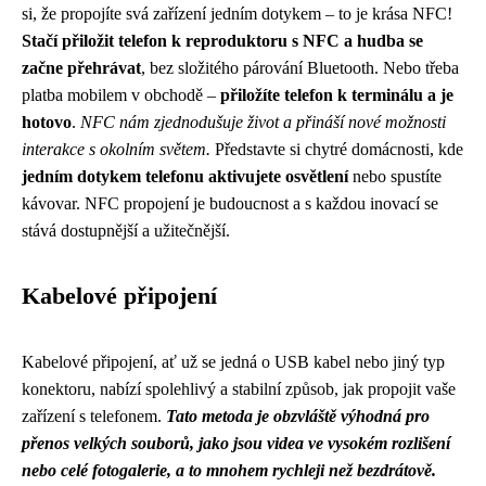
si, že propojíte svá zařízení jedním dotykem – to je krása NFC!
Stačí přiložit telefon k reproduktoru s NFC a hudba se
začne přehrávat
, bez složitého párování Bluetooth. Nebo třeba
platba mobilem v obchodě –
přiložíte telefon k terminálu a je
hotovo
.
NFC nám zjednodušuje život a přináší nové možnosti
interakce s okolním světem.
Představte si chytré domácnosti, kde
jedním dotykem telefonu aktivujete osvětlení
nebo spustíte
kávovar. NFC propojení je budoucnost a s každou inovací se
stává dostupnější a užitečnější.
Kabelové připojení
Kabelové připojení, ať už se jedná o USB kabel nebo jiný typ
konektoru, nabízí spolehlivý a stabilní způsob, jak propojit vaše
zařízení s telefonem.
Tato metoda je obzvláště výhodná pro
přenos velkých souborů, jako jsou videa ve vysokém rozlišení
nebo celé fotogalerie, a to mnohem rychleji než bezdrátově.