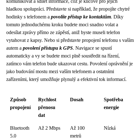
komunikovat a sdílet informace, což je klíčové pro jejich
hladkou spolupráci. Představte si například, že propojíte chytré
hodinky s telefonem a
povolíte přístup ke kontaktům
. Díky
tomuto jednoduchému kroku budete moci snadno volat a
odesílat zprávy přímo ze zápěstí, aniž byste museli telefon
vytahovat z kapsy. Nebo si představte propojení telefonu s vaším
autem a
povolení přístupu k GPS
. Navigace se spustí
automaticky a vy se budete moci plně soustředit na řízení,
zatímco vám telefon bude ukazovat cestu. Povolení oprávnění je
jako budování mostu mezi vaším telefonem a ostatními
zařízeními, který umožňuje plynulý a efektivní tok informací.
Způsob
Rychlost
Dosah
Spotřeba
propojení
přenosu
energie
dat
Bluetooth
Až 2 Mbps
Až 100
Nízká
5.0
metrů