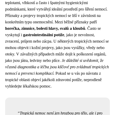
teplotami, vlhkostí a často i špatnými hygienickými
podmínkami, které vytvářejí ideální prostředí pro šíření nemocí.
Příznaky a projevy tropických nemocí se liší v závislosti na
konkrétním typu onemocnění. Mezi běžné příznaky patří
horečka, zimnice, bolesti hlavy, svalů a kloubů
. Často se
vyskytují i
gastrointestinální potíže
, jako je nevolnost,
zvracení, průjem nebo zácpa. U některých tropických nemocí se
mohou objevit i kožní projevy, jako jsou vyrážky, vředy nebo
otoky. V závažných případech může dojít k poškození orgánů,
jako jsou játra, ledviny nebo plíce.
Je důležité si uvědomit, že
včasná diagnostika a léčba jsou klíčové pro zvládnutí tropických
nemocí a prevenci komplikací.
Pokud se u vás po návratu z
tropické oblasti objeví jakékoli zdravotní potíže, neprodleně
vyhledejte lékařskou pomoc.
Tropická nemoc není jen hrozbou pro tělo, ale i pro