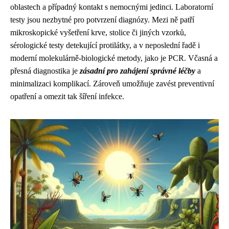
oblastech a případný kontakt s nemocnými jedinci. Laboratorní
testy jsou nezbytné pro potvrzení diagnózy. Mezi ně patří
mikroskopické vyšetření krve, stolice či jiných vzorků,
sérologické testy detekující protilátky, a v neposlední řadě i
moderní molekulárně-biologické metody, jako je PCR. Včasná a
přesná diagnostika je
zásadní pro zahájení správné léčby
a
minimalizaci komplikací. Zároveň umožňuje zavést preventivní
opatření a omezit tak šíření infekce.