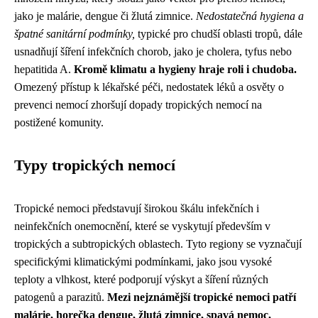
jako je malárie, dengue či žlutá zimnice.
Nedostatečná hygiena a
špatné sanitární podmínky,
typické pro chudší oblasti tropů, dále
usnadňují šíření infekčních chorob, jako je cholera, tyfus nebo
hepatitida A.
Kromě klimatu a hygieny hraje roli i chudoba.
Omezený přístup k lékařské péči, nedostatek léků a osvěty o
prevenci nemocí zhoršují dopady tropických nemocí na
postižené komunity.
Typy tropických nemocí
Tropické nemoci představují širokou škálu infekčních i
neinfekčních onemocnění, které se vyskytují především v
tropických a subtropických oblastech. Tyto regiony se vyznačují
specifickými klimatickými podmínkami, jako jsou vysoké
teploty a vlhkost, které podporují výskyt a šíření různých
patogenů a parazitů.
Mezi nejznámější tropické nemoci patří
malárie, horečka dengue, žlutá zimnice, spavá nemoc,