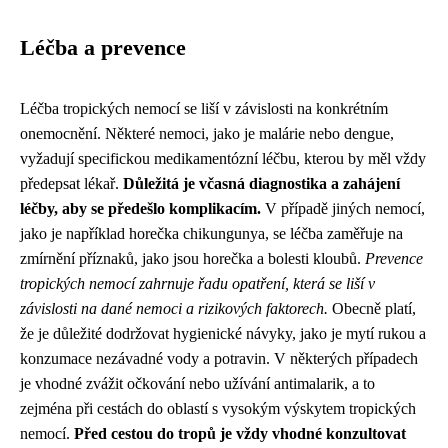
Léčba a prevence
Léčba tropických nemocí se liší v závislosti na konkrétním
onemocnění. Některé nemoci, jako je malárie nebo dengue,
vyžadují specifickou medikamentózní léčbu, kterou by měl vždy
předepsat lékař.
Důležitá je včasná diagnostika a zahájení
léčby, aby se předešlo komplikacím.
V případě jiných nemocí,
jako je například horečka chikungunya, se léčba zaměřuje na
zmírnění příznaků, jako jsou horečka a bolesti kloubů.
Prevence
tropických nemocí zahrnuje řadu opatření, která se liší v
závislosti na dané nemoci a rizikových faktorech.
Obecně platí,
že je důležité dodržovat hygienické návyky, jako je mytí rukou a
konzumace nezávadné vody a potravin. V některých případech
je vhodné zvážit očkování nebo užívání antimalarik, a to
zejména při cestách do oblastí s vysokým výskytem tropických
nemocí.
Před cestou do tropů je vždy vhodné konzultovat