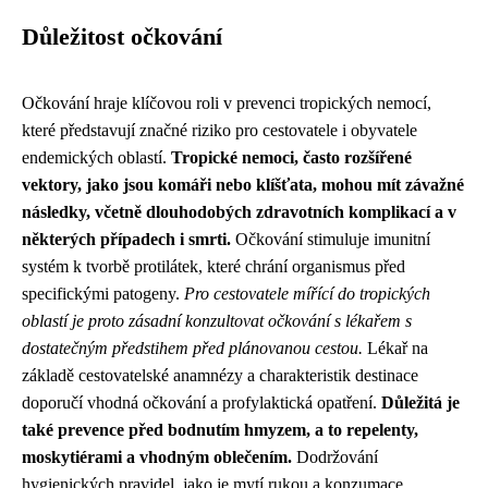
Důležitost očkování
Očkování hraje klíčovou roli v prevenci tropických nemocí,
které představují značné riziko pro cestovatele i obyvatele
endemických oblastí.
Tropické nemoci, často rozšířené
vektory, jako jsou komáři nebo klíšťata, mohou mít závažné
následky, včetně dlouhodobých zdravotních komplikací a v
některých případech i smrti.
Očkování stimuluje imunitní
systém k tvorbě protilátek, které chrání organismus před
specifickými patogeny.
Pro cestovatele mířící do tropických
oblastí je proto zásadní konzultovat očkování s lékařem s
dostatečným předstihem před plánovanou cestou.
Lékař na
základě cestovatelské anamnézy a charakteristik destinace
doporučí vhodná očkování a profylaktická opatření.
Důležitá je
také prevence před bodnutím hmyzem, a to repelenty,
moskytiérami a vhodným oblečením.
Dodržování
hygienických pravidel, jako je mytí rukou a konzumace