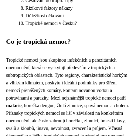
Cestování do tropů: Tipy
Rizikové faktory nákazy
Důležitost očkování
Tropické nemoci v Česku?
Co je tropická nemoc?
Tropické nemoci jsou skupinou infekčních a parazitárních
onemocnění, která se vyskytují především v tropických a
subtropických oblastech. Tyto regiony, charakteristické horkým
a vlhkým klimatem, poskytují ideální podmínky pro šíření
nemocí přenášených komáry, kontaminovanou vodou a
potravinami a parazity. Mezi nejznámější tropické nemoci patří
malárie
, horečka dengue, žlutá zimnice, spavá nemoc a cholera.
Příznaky tropických nemocí se liší v závislosti na konkrétním
onemocnění, ale často zahrnují horečku, zimnici, bolesti hlavy,
svalů a kloubů, únavu, nevolnost, zvracení a průjem. Včasná
diagnostika a léčba tropických nemocí je zásadní pro prevenci