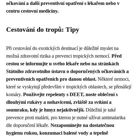
očkování a další preventivní opatření s lékařem nebo v
centru cestovní medicíny.
Cestování do tropů: Tipy
Při cestování do exotických destinací je důležité myslet na
možná zdravotní rizika a prevenci tropických nemocí.
Před
cestou se informujte u svého lékaře nebo na stránkách
Státního zdravotního ústavu o doporučených očkováních a
preventivních opatřeních pro danou oblast.
Některé nemoci,
které se vyskytují především v tropických oblastech, se přenášejí
komáry.
Používejte repelenty s DEET, noste oblečení s
dlouhými rukávy a nohavicemi, zvláště za svítání a
soumraku, kdy je hmyz nejaktivnější.
Důležitá je také
prevence proti malárii, pro kterou je nutné užívat antimalarika
dle doporučení lékaře.
Nezapomínejte na dostatečnou
hygienu rukou, konzumaci balené vody a tepelně