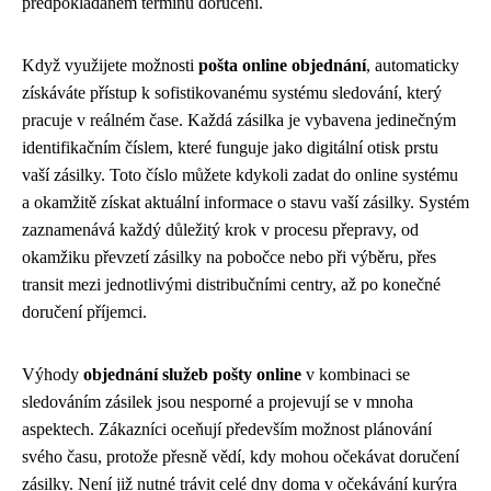
předpokládaném termínu doručení.
Když využijete možnosti
pošta online objednání
, automaticky
získáváte přístup k sofistikovanému systému sledování, který
pracuje v reálném čase. Každá zásilka je vybavena jedinečným
identifikačním číslem, které funguje jako digitální otisk prstu
vaší zásilky. Toto číslo můžete kdykoli zadat do online systému
a okamžitě získat aktuální informace o stavu vaší zásilky. Systém
zaznamenává každý důležitý krok v procesu přepravy, od
okamžiku převzetí zásilky na pobočce nebo při výběru, přes
transit mezi jednotlivými distribučními centry, až po konečné
doručení příjemci.
Výhody
objednání služeb pošty online
v kombinaci se
sledováním zásilek jsou nesporné a projevují se v mnoha
aspektech. Zákazníci oceňují především možnost plánování
svého času, protože přesně vědí, kdy mohou očekávat doručení
zásilky. Není již nutné trávit celé dny doma v očekávání kurýra