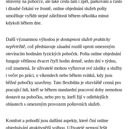
strávený na pobočce, ale také cestu tam i zpět, parkování a často
i dlouhé čekání ve frontě, online objednání služeb pošty
umožňuje vyřídit stejné záležitosti během několika minut
kdykoli během dne.
Další významnou výhodou je
dostupnost služeb prakticky
nepřetržitě
, což představuje zásadní rozdíl oproti omezeným
otevíracím hodinám fyzických poboček. Pošta online objednání
funguje většinou dvacet čtyři hodin denně, sedm dní v týdnu,
což znamená, že uživatelé mohou vyřizovat své zásilky a služby
i večer po práci, o víkendech nebo během svátků, kdy jsou
běžné pobočky uzavřeny. Tato flexibilita je obzvláště cenná pro
pracující lidi, kteří se během standardní pracovní doby nemohou
dostavit na pobočku, nebo pro ty, kteří žijí v odlehlejších
oblastech s omezeným provozem poštovních služeb.
Komfort a pohodlí jsou dalšími aspekty, které činí online
objednávání atraktivnější volbou. Uživatelé nemusí řešit