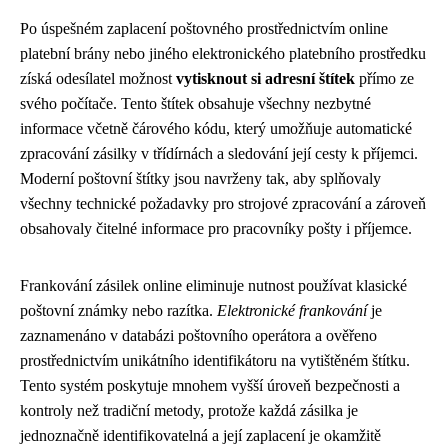
Po úspešném zaplacení poštovného prostřednictvím online
platební brány nebo jiného elektronického platebního prostředku
získá odesílatel možnost
vytisknout si adresní štítek
přímo ze
svého počítače. Tento štítek obsahuje všechny nezbytné
informace včetně čárového kódu, který umožňuje automatické
zpracování zásilky v třídírnách a sledování její cesty k příjemci.
Moderní poštovní štítky jsou navrženy tak, aby splňovaly
všechny technické požadavky pro strojové zpracování a zároveň
obsahovaly čitelné informace pro pracovníky pošty i příjemce.
Frankování zásilek online eliminuje nutnost používat klasické
poštovní známky nebo razítka.
Elektronické frankování
je
zaznamenáno v databázi poštovního operátora a ověřeno
prostřednictvím unikátního identifikátoru na vytištěném štítku.
Tento systém poskytuje mnohem vyšší úroveň bezpečnosti a
kontroly než tradiční metody, protože každá zásilka je
jednoznačně identifikovatelná a její zaplacení je okamžitě