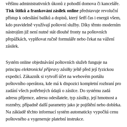
většinu administrativních úkonů z pohodlí domova či kanceláře.
Tisk štítků a frankování zásilek online
představuje revoluční
přístup k odesílání balíků a dopisů, který šetří čas i energii všem,
kdo pravidelně využívají poštovní služby. Díky těmto moderním
nástrojům již není nutné stát dlouhé fronty na poštovních
přepážkách, vyplňovat ručně formuláře nebo čekat na vážení
zásilek.
Systém online objednávání poštovních služeb funguje na
principu
elektronické přípravy zásilky
ještě před její fyzickou
expedicí. Zákazník si vytvoří účet na webovém portálu
poštovního operátora, kde má k dispozici kompletní rozhraní pro
zadání všech potřebných údajů o zásilce. Do systému zadá
adresu příjemce, adresu odesílatele, typ zásilky, její hmotnost a
rozměry, případně další parametry jako je pojištění nebo dobírka.
Na základě těchto informací systém automaticky vypočítá cenu
poštovného a vygeneruje platební instrukce.