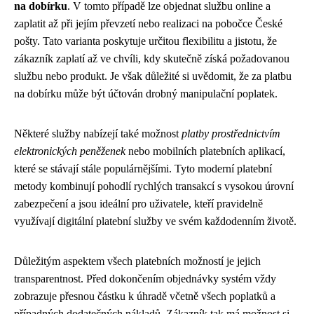
na dobírku
. V tomto případě lze objednat službu online a
zaplatit až při jejím převzetí nebo realizaci na pobočce České
pošty. Tato varianta poskytuje určitou flexibilitu a jistotu, že
zákazník zaplatí až ve chvíli, kdy skutečně získá požadovanou
službu nebo produkt. Je však důležité si uvědomit, že za platbu
na dobírku může být účtován drobný manipulační poplatek.
Některé služby nabízejí také možnost
platby prostřednictvím
elektronických peněženek
nebo mobilních platebních aplikací,
které se stávají stále populárnějšími. Tyto moderní platební
metody kombinují pohodlí rychlých transakcí s vysokou úrovní
zabezpečení a jsou ideální pro uživatele, kteří pravidelně
využívají digitální platební služby ve svém každodenním životě.
Důležitým aspektem všech platebních možností je jejich
transparentnost. Před dokončením objednávky systém vždy
zobrazuje přesnou částku k úhradě včetně všech poplatků a
případných dodatečných nákladů. Zákazník tak má možnost si