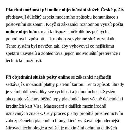
Platební možnosti při online objednávání služeb České pošty
představují důležitý aspekt moderního způsobu komunikace s
poštovními službami. Když si zákazníci rozhodnou využít
pošta
online objednání
, mají k dispozici několik bezpečných a
pohodlných způsobů, jak mohou za vybrané služby zaplatit.
Tento systém byl navržen tak, aby vyhovoval co nejširšímu
spektru uživatelů a zohledňoval jejich individuální preference i
technické možnosti.
Při
objednání služeb pošty online
se zákazníci nejčastěji
setkávají s možností platby platební kartou. Tento způsob úhrady
je velmi oblíbený díky své rychlosti a jednoduchosti. Systém
akceptuje všechny běžné typy platebních kart včetně debetních i
kreditních kart Visa, Mastercard a dalších mezinárodně
uznávaných značek. Celý proces platby probíhá prostřednictvím
zabezpečeného platebního brány, která využívá nejmodernější
šifrovací technologie a zajišťuje maximální ochranu citlivých