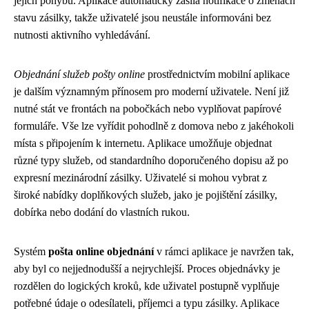
jejich pohybu. Aplikace automaticky zasílá notifikace o změnách
stavu zásilky, takže uživatelé jsou neustále informováni bez
nutnosti aktivního vyhledávání.
Objednání služeb pošty online
prostřednictvím mobilní aplikace
je dalším významným přínosem pro moderní uživatele. Není již
nutné stát ve frontách na pobočkách nebo vyplňovat papírové
formuláře. Vše lze vyřídit pohodlně z domova nebo z jakéhokoli
místa s připojením k internetu. Aplikace umožňuje objednat
různé typy služeb, od standardního doporučeného dopisu až po
expresní mezinárodní zásilky. Uživatelé si mohou vybrat z
široké nabídky doplňkových služeb, jako je pojištění zásilky,
dobírka nebo dodání do vlastních rukou.
Systém
pošta online objednání
v rámci aplikace je navržen tak,
aby byl co nejjednodušší a nejrychlejší. Proces objednávky je
rozdělen do logických kroků, kde uživatel postupně vyplňuje
potřebné údaje o odesílateli, příjemci a typu zásilky. Aplikace