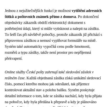
Jednou z nejužitečnějších funkcí je možnost
vytištění adresních
štítků a poštovních známek přímo z domova
. Po dokončení
objednávky zákazník obdrží elektronický dokument s
potřebnými údaji, který si může vytisknout a nalepit na zásilku.
To šetří čas při návštěvě pobočky, protože zákazník již přichází s
připravenou zásilkou a nemusí vyplňovat formuláře na místě.
Systém také automaticky vypočítá cenu podle hmotnosti,
rozměrů a typu zásilky, takže není prostor pro nepříjemná
překvapení.
Online služby České pošty zahrnují také sledování zásilek v
reálném čase
. Každá objednaná zásilka získá unikátní sledovací
číslo, pomocí kterého mohou jak odesílatel, tak příjemce
kontrolovat aktuální stav a polohu balíku. Systém poskytuje
detailní informace o tom, kde se zásilka nachází, kdy byla přijata
na pobočce, kdy byla předána k přepravě a kdy je plánováno