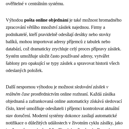
ověřitelné v centrálním systému.
Výhodou
pošta online objednání
je také možnost hromadného
zpracování většího množství zásilek najednou. Firmy a
podnikatelé, kteří pravidelně odesílají desítky nebo stovky
balíků, mohou importovat adresy příjemců z tabulek nebo
databází, což dramaticky zrychluje celý proces přípravy zásilek.
Systém umožňuje uložit často používané adresy, vytvářet
šablony pro opakující se typy zásilek a spravovat historii všech
odeslaných položek.
Další nespornou výhodou je možnost
sledování zásilek v
reálném čase
prostřednictvím online rozhraní. Každá zásilka
objednaná a zafrankovaná online automaticky získává sledovací
číslo, které umožňuje odesílateli i příjemci kontrolovat aktuální
stav doručení. Moderní systémy dokonce zasílají automatické
notifikace o důležitých událostech v životním cyklu zásilky, jako