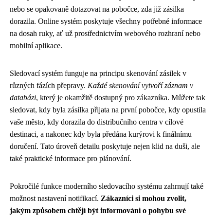
nebo se opakovaně dotazovat na pobočce, zda již zásilka
dorazila. Online systém poskytuje všechny potřebné informace
na dosah ruky, ať už prostřednictvím webového rozhraní nebo
mobilní aplikace.
Sledovací systém funguje na principu skenování zásilek v
různých fázích přepravy.
Každé skenování vytvoří záznam v
databázi
, který je okamžitě dostupný pro zákazníka. Můžete tak
sledovat, kdy byla zásilka přijata na první pobočce, kdy opustila
vaše město, kdy dorazila do distribučního centra v cílové
destinaci, a nakonec kdy byla předána kurýrovi k finálnímu
doručení. Tato úroveň detailu poskytuje nejen klid na duši, ale
také praktické informace pro plánování.
Pokročilé funkce moderního sledovacího systému zahrnují také
možnost nastavení notifikací.
Zákazníci si mohou zvolit,
jakým způsobem chtějí být informováni o pohybu své