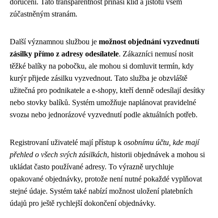
doručení. Tato transparentnost přináší klid a jistotu všem
zúčastněným stranám.
Další významnou službou je
možnost objednání vyzvednutí
zásilky přímo z adresy odesílatele
. Zákazníci nemusí nosit
těžké balíky na pobočku, ale mohou si domluvit termín, kdy
kurýr přijede zásilku vyzvednout. Tato služba je obzvláště
užitečná pro podnikatele a e-shopy, kteří denně odesílají desítky
nebo stovky balíků. Systém umožňuje naplánovat pravidelné
svozы nebo jednorázové vyzvednutí podle aktuálních potřeb.
Registrovaní uživatelé mají přístup k
osobnímu účtu, kde mají
přehled o všech svých zásilkách
, historii objednávek a mohou si
ukládat často používané adresy. To výrazně urychluje
opakované objednávky, protože není nutné pokaždé vyplňovat
stejné údaje. Systém také nabízí možnost uložení platebních
údajů pro ještě rychlejší dokončení objednávky.