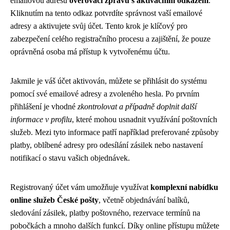
emailovou adresu
ověřovací zprávu s aktivačním odkazem
.
Kliknutím na tento odkaz potvrdíte správnost vaší emailové
adresy a aktivujete svůj účet. Tento krok je klíčový pro
zabezpečení celého registračního procesu a zajištění, že pouze
oprávněná osoba má přístup k vytvořenému účtu.
Jakmile je váš účet aktivován, můžete se přihlásit do systému
pomocí své emailové adresy a zvoleného hesla. Po prvním
přihlášení je vhodné
zkontrolovat a případně doplnit další
informace v profilu
, které mohou usnadnit využívání poštovních
služeb. Mezi tyto informace patří například preferované způsoby
platby, oblíbené adresy pro odesílání zásilek nebo nastavení
notifikací o stavu vašich objednávek.
Registrovaný účet vám umožňuje využívat
komplexní nabídku
online služeb České pošty
, včetně objednávání balíků,
sledování zásilek, platby poštovného, rezervace termínů na
pobočkách a mnoho dalších funkcí. Díky online přístupu můžete