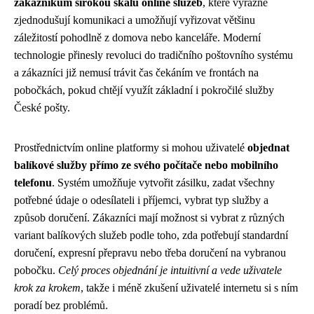
zákazníkům širokou škálu online služeb
, které výrazně
zjednodušují komunikaci a umožňují vyřizovat většinu
záležitostí pohodlně z domova nebo kanceláře. Moderní
technologie přinesly revoluci do tradičního poštovního systému
a zákazníci již nemusí trávit čas čekáním ve frontách na
pobočkách, pokud chtějí využít základní i pokročilé služby
České pošty.
Prostřednictvím online platformy si mohou uživatelé
objednat
balíkové služby přímo ze svého počítače nebo mobilního
telefonu
. Systém umožňuje vytvořit zásilku, zadat všechny
potřebné údaje o odesílateli i příjemci, vybrat typ služby a
způsob doručení. Zákazníci mají možnost si vybrat z různých
variant balíkových služeb podle toho, zda potřebují standardní
doručení, expresní přepravu nebo třeba doručení na vybranou
pobočku.
Celý proces objednání je intuitivní a vede uživatele
krok za krokem
, takže i méně zkušení uživatelé internetu si s ním
poradí bez problémů.