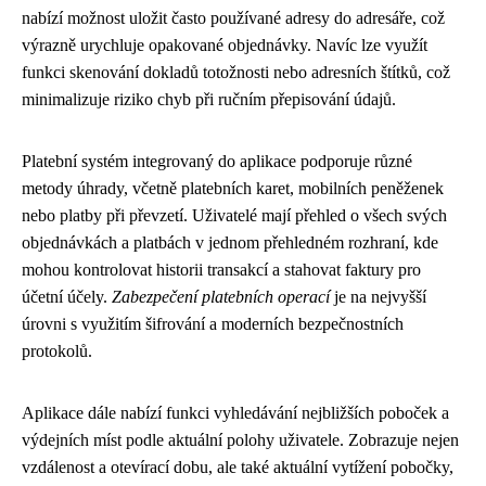
nabízí možnost uložit často používané adresy do adresáře, což
výrazně urychluje opakované objednávky. Navíc lze využít
funkci skenování dokladů totožnosti nebo adresních štítků, což
minimalizuje riziko chyb při ručním přepisování údajů.
Platební systém integrovaný do aplikace podporuje různé
metody úhrady, včetně platebních karet, mobilních peněženek
nebo platby při převzetí. Uživatelé mají přehled o všech svých
objednávkách a platbách v jednom přehledném rozhraní, kde
mohou kontrolovat historii transakcí a stahovat faktury pro
účetní účely.
Zabezpečení platebních operací
je na nejvyšší
úrovni s využitím šifrování a moderních bezpečnostních
protokolů.
Aplikace dále nabízí funkci vyhledávání nejbližších poboček a
výdejních míst podle aktuální polohy uživatele. Zobrazuje nejen
vzdálenost a otevírací dobu, ale také aktuální vytížení pobočky,