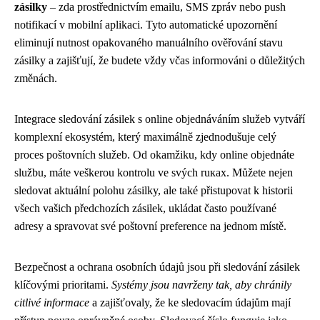
zásilky
– zda prostřednictvím emailu, SMS zpráv nebo push
notifikací v mobilní aplikaci. Tyto automatické upozornění
eliminují nutnost opakovaného manuálního ověřování stavu
zásilky a zajišťují, že budete vždy včas informováni o důležitých
změnách.
Integrace sledování zásilek s online objednáváním služeb vytváří
komplexní ekosystém, který maximálně zjednodušuje celý
proces poštovních služeb. Od okamžiku, kdy online objednáte
službu, máte veškerou kontrolu ve svých ruках. Můžete nejen
sledovat aktuální polohu zásilky, ale také přistupovat k historii
všech vašich předchozích zásilek, ukládat často používané
adresy a spravovat své poštovní preference na jednom místě.
Bezpečnost a ochrana osobních údajů jsou při sledování zásilek
klíčovými prioritami.
Systémy jsou navrženy tak, aby chránily
citlivé informace
a zajišťovaly, že ke sledovacím údajům mají