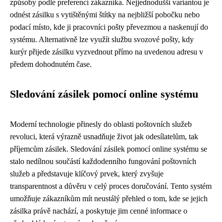
způsoby podle preferencí zákazníka. Nejjednodušší variantou je
odnést zásilku s vytištěnými štítky na nejbližší pobočku nebo
podací místo, kde ji pracovníci pošty převezmou a naskenují do
systému. Alternativně lze využít službu svozové pošty, kdy
kurýr přijede zásilku vyzvednout přímo na uvedenou adresu v
předem dohodnutém čase.
Sledování zásilek pomocí online systému
Moderní technologie přinesly do oblasti poštovních služeb
revoluci, která výrazně usnadňuje život jak odesílatelům, tak
příjemcům zásilek. Sledování zásilek pomocí online systému se
stalo nedílnou součástí každodenního fungování poštovních
služeb a představuje klíčový prvek, který zvyšuje
transparentnost a důvěru v celý proces doručování. Tento systém
umožňuje zákazníkům mít neustálý přehled o tom, kde se jejich
zásilka právě nachází, a poskytuje jim cenné informace o