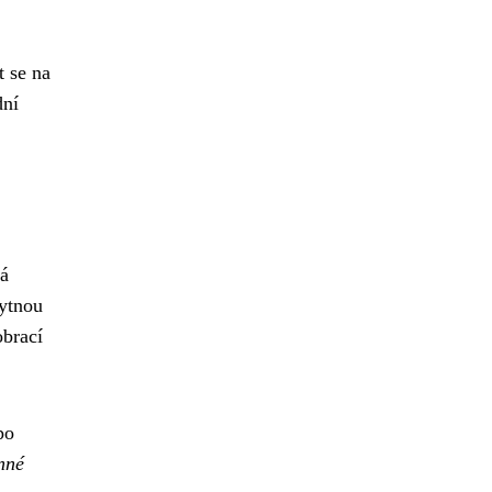
t se na
dní
ná
bytnou
obrací
po
nné