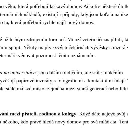
ho věku, která potřebují laskavý domov. Ačkoliv některé útul
erinárních nákladů, existují i případy, kdy jsou koťata nabíz
o ta, která potřebují rychle najít nový domov.
é užitečným zdrojem informací. Mnozí veterináři znají lidi, kt
imi spojit. Někdy mají ve svých čekárnách vývěsky s inzerát
veterináře věnovat pozornost těmto oznámením.
a na univerzitách
jsou dalším tradičním, ale stále funkčním
yvěšují papírové inzeráty s fotografiemi a kontaktními údaji.
le stále má své místo, zejména mezi starší generací nebo lidm
vání mezi přáteli, rodinou a kolegy
. Když dáte najevo svůj
zná někoho, kdo právě hledá nový domov pro svá mláďata. Ten