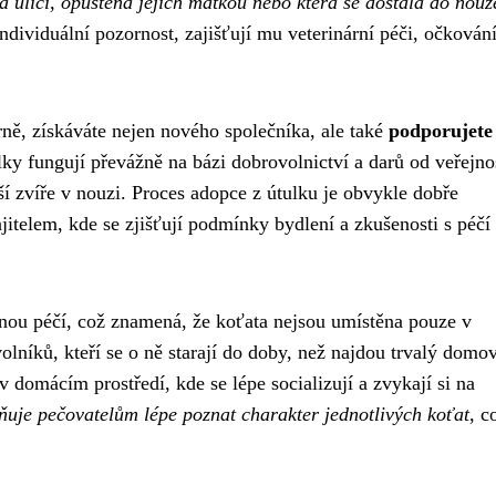
na ulici, opuštěná jejich matkou nebo která se dostala do nouz
dividuální pozornost, zajišťují mu veterinární péči, očkování
ně, získáváte nejen nového společníka, ale také
podporujete
ky fungují převážně na bázi dobrovolnictví a darů od veřejnos
í zvíře v nouzi. Proces adopce z útulku je obvykle dobře
itelem, kde se zjišťují podmínky bydlení a zkušenosti s péčí
snou péčí, což znamená, že koťata nejsou umístěna pouze v
lníků, kteří se o ně starají do doby, než najdou trvalý domov
 domácím prostředí, kde se lépe socializují a zvykají si na
uje pečovatelům lépe poznat charakter jednotlivých koťat
, c