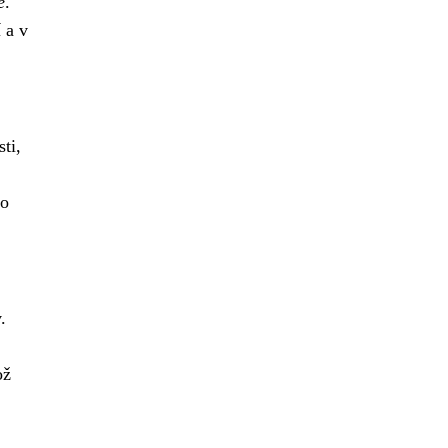
e
.
 a v
ti,
 o
.
ož