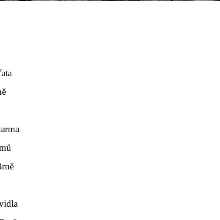
ťata
ně
darma
omů
Brně
vidla