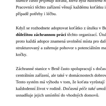
stanice často přijímají koťata, která byla nalezena 
Pracovníci těchto zařízení věnují každému koťátku in
případě potřeby i léčbu.
Když se rozhodnete adoptovat koťátko z útulku v Br
důležitou záchrannou práci
těchto organizací. Útul
proto každá adopce znamená uvolnění místa pro dalš
strukturovaný a zahrnuje pohovor s potenciálním maj
kočky.
Záchranné stanice v Brně často spolupracují s doča
centrálním zařízení, ale také v domácnostech dobrovo
Tento systém má výhodu v tom, že koťata vyrůstají v
každodenní život v rodině.
Dočasná péče také umožň
usnadňuje jejich umístění do vhodných domovů.