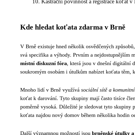
Kastrační povinnost a registrace koťat v
Kde hledat koťata zdarma v Brně
V Brně existuje hned několik osvědčených způsobů, 
svá specifika a výhody. Prvním a nejdostupnějším m
místní diskuzní fóra
, která jsou v dnešní digitální
soukromým osobám i útulkům nabízet koťata těm, kt
Mnoho lidí v Brně využívá
sociální sítě a komunitn
koťat k darování. Tyto skupiny mají často tisíce čle
poměrně vysoká. Důležité je sledovat tyto skupiny p
koťata najdou nový domov během několika hodin od 
Další významnou možností jsou
brněnské útulky a