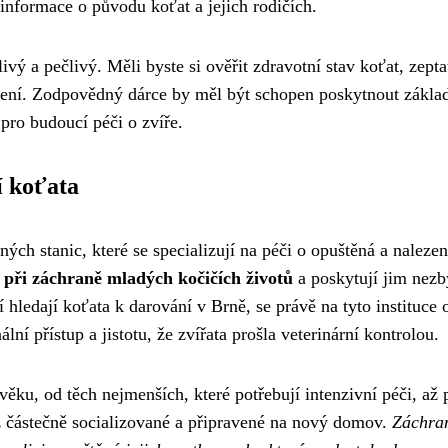
informace o původu koťat a jejich rodičích.
ivý a pečlivý. Měli byste si ověřit zdravotní stav koťat, zepta
etření. Zodpovědný dárce by měl být schopen poskytnout zákla
 pro budoucí péči o zvíře.
í koťata
ých stanic, které se specializují na péči o opuštěná a naleze
i při záchraně mladých kočičích životů
a poskytují jim nez
hledají koťata k darování v Brně, se právě na tyto instituce 
ní přístup a jistotu, že zvířata prošla veterinární kontrolou.
ěku, od těch nejmenších, které potřebují intenzivní péči, až 
ž částečně socializované a připravené na nový domov.
Záchra