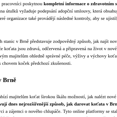
m pracovníci poskytnou
kompletní informace o zdravotním 
šina útulků vyžaduje podepsání adopční smlouvy, která obsahu
é organizace také provádějí následné kontroly, aby se ujistil
h stanic v Brně představuje zodpovědný způsob, jak najít no
 že koťata jsou zdravá, odčervená a připravená na život v nové
ovým majitelům ohledně správné péče, výživy a výchovy koťa
 s chovem koček předchozí zkušenosti.
v Brně
bízí majitelům koťat širokou škálu možností, jak nalézt nové
vují dnes nejrozšířenější způsob, jak darovat koťata v Br
rci a zájemci o nového chlupáče. Tyto online platformy se sta