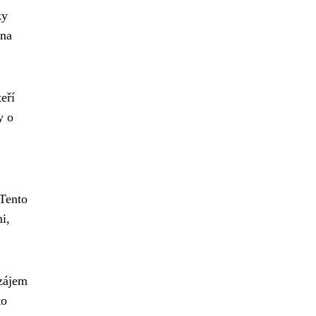
ky
ena
eří
y o
 Tento
i,
 zájem
to