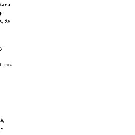
stavu
je
y, že
vý
t, což
ně
,
ly