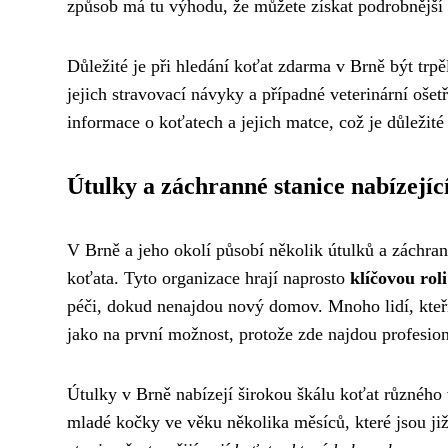
způsob má tu výhodu, že můžete získat podrobnější 
Důležité je při hledání koťat zdarma v Brně být trpěl
jejich stravovací návyky a případné veterinární oš
informace o koťatech a jejich matce, což je důležité
Útulky a záchranné stanice nabízejíc
V Brně a jeho okolí působí několik útulků a záchrann
koťata. Tyto organizace hrají naprosto
klíčovou rol
péči, dokud nenajdou nový domov. Mnoho lidí, kteří 
jako na první možnost, protože zde najdou profesionál
Útulky v Brně nabízejí širokou škálu koťat různého v
mladé kočky ve věku několika měsíců, které jsou ji