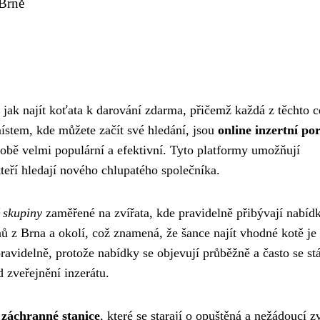
 Brně
jak najít koťata k darování zdarma, přičemž každá z těchto c
ístem, kde můžete začít své hledání, jsou
online inzertní por
 době velmi populární a efektivní. Tyto platformy umožňují
eří hledají nového chlupatého společníka.
í skupiny
zaměřené na zvířata, kde pravidelně přibývají nabíd
nů z Brna a okolí, což znamená, že šance najít vhodné kotě je
ravidelně, protože nabídky se objevují průběžně a často se st
zveřejnění inzerátu.
 záchranné stanice
, které se starají o opuštěná a nežádoucí zv