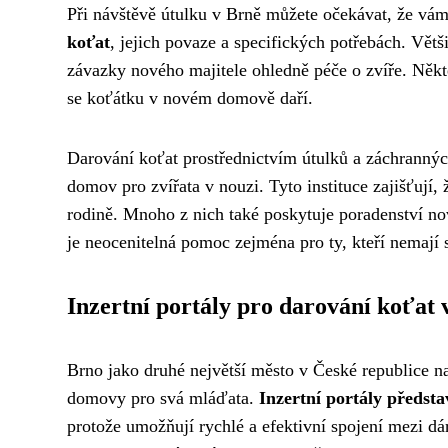
Při návštěvě útulku v Brně můžete očekávat, že vá
koťat
, jejich povaze a specifických potřebách. Vět
závazky nového majitele ohledně péče o zvíře. Někter
se koťátku v novém domově daří.
Darování koťat prostřednictvím útulků a záchrannýc
domov pro zvířata v nouzi. Tyto instituce zajišťují,
rodině. Mnoho z nich také poskytuje poradenství n
je neocenitelná pomoc zejména pro ty, kteří nemají
Inzertní portály pro darování koťat 
Brno jako druhé největší město v České republice na
domovy pro svá mláďata.
Inzertní portály předsta
protože umožňují rychlé a efektivní spojení mezi dá