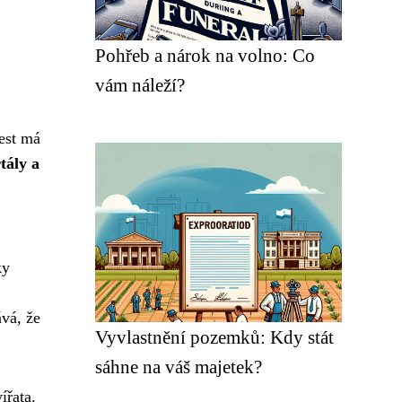
Pohřeb a nárok na volno: Co
vám náleží?
est má
tály a
ky
ává, že
Vyvlastnění pozemků: Kdy stát
sáhne na váš majetek?
ířata.