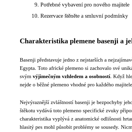
Potřebné vybavení pro nového majitele
Rezervace štěněte a smluvní podmínky
Charakteristika plemene basenji a je
Basenji představuje jedno z nejstarších a nejzajíma
Egypta. Toto africké plemeno si zachovalo své unikát
svým
výjimečným vzhledem a osobností
. Když hle
nejde o běžné plemeno vhodné pro každého majitele
Nejvýraznější zvláštností basenji je bezpochyby je
štěkotu vydává toto plemeno specifické zvuky přip
charakteristika vyplývá z anatomické odlišnosti hrta
hlasitý pes mohl působit problémy se sousedy. Nic