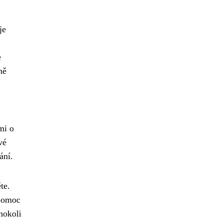
je
e
ně
mi o
vé
ání.
te.
 pomoc
hokoli