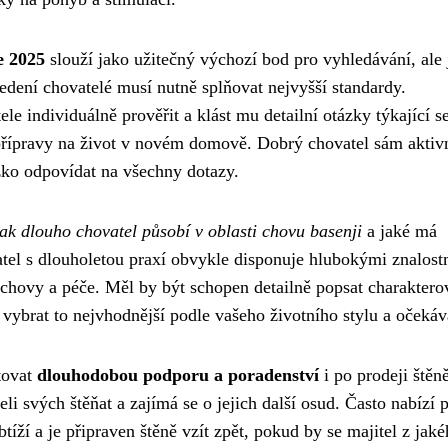
e 2025
slouží jako užitečný výchozí bod pro vyhledávání, ale 
vedení chovatelé musí nutně splňovat nejvyšší standardy.
 individuálně prověřit a klást mu detailní otázky týkající s
 a přípravy na život v novém domově. Dobrý chovatel sám aktiv
žko odpovídat na všechny dotazy.
jak dlouho chovatel působí v oblasti chovu basenji
a jaké má
tel s dlouholetou praxí obvykle disponuje hlubokými znalost
chovy a péče. Měl by být schopen detailně popsat charaktero
 vybrat to nejvhodnější podle vašeho životního stylu a očekáv
tovat
dlouhodobou podporu a poradenství
i po prodeji štěně
li svých štěňat a zajímá se o jejich další osud. Často nabízí
íží a je připraven štěně vzít zpět, pokud by se majitel z jaké