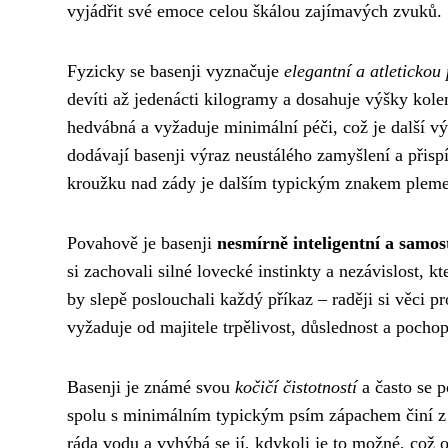
vyjádřit své emoce celou škálou zajímavých zvuků.
Fyzicky se basenji vyznačuje
elegantní a atletickou
devíti až jedenácti kilogramy a dosahuje výšky kolem 
hedvábná a vyžaduje minimální péči, což je další vý
dodávají basenji výraz neustálého zamyšlení a přis
kroužku nad zády je dalším typickým znakem plem
Povahově je basenji
nesmírně inteligentní a samo
si zachovali silné lovecké instinkty a nezávislost, kt
by slepě poslouchali každý příkaz – raději si věci p
vyžaduje od majitele trpělivost, důslednost a pochop
Basenji je známé svou
kočičí čistotností
a často se p
spolu s minimálním typickým psím zápachem činí z 
ráda vodu a vyhýbá se jí, kdykoli je to možné, což 