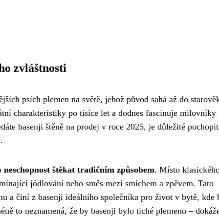
ho zvláštnosti
vějších psích plemen na světě, jehož původ sahá až do starově
ní charakteristiky po tisíce let a dodnes fascinuje milovníky
dáte basenji štěně na prodej v roce 2025, je důležité pochopit
.
ho
neschopnost štěkat tradičním způsobem
. Místo klasickéh
omínající jódlování nebo směs mezi smíchem a zpěvem. Tato
nu a činí z basenji ideálního společníka pro život v bytě, kde 
méně to neznamená, že by basenji bylo tiché plemeno – dokáž