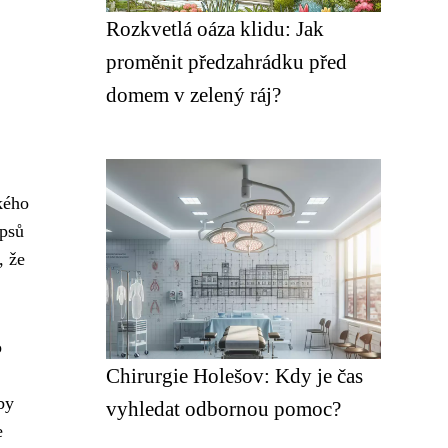
Rozkvetlá oáza klidu: Jak
proměnit předzahrádku před
domem v zelený ráj?
kého
 psů
, že
o
Chirurgie Holešov: Kdy je čas
by
vyhledat odbornou pomoc?
e