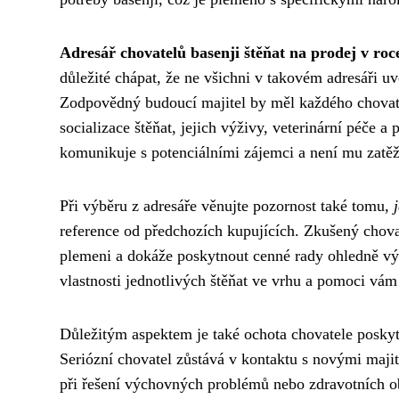
Adresář chovatelů basenji štěňat na prodej v roc
důležité chápat, že ne všichni v takovém adresáři u
Zodpovědný budoucí majitel by měl každého chovatele
socializace štěňat, jejich výživy, veterinární péče
komunikuje s potenciálními zájemci a není mu zatě
Při výběru z adresáře věnujte pozornost také tomu,
reference od předchozích kupujících. Zkušený chova
plemeni a dokáže poskytnout cenné rady ohledně vý
vlastnosti jednotlivých štěňat ve vrhu a pomoci vám
Důležitým aspektem je také ochota chovatele posky
Seriózní chovatel zůstává v kontaktu s novými majite
při řešení výchovných problémů nebo zdravotních obt