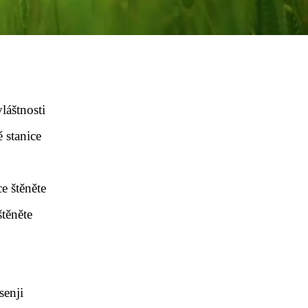
láštnosti
 stanice
e štěněte
štěněte
u
senji