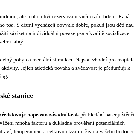
 s rodinou, ale mohou být rezervovaní vůči cizím lidem. Raná
ého psa. S dětmi vycházejí obvykle dobře, pokud jsou děti na
žití záviset na individuální povaze psa a kvalitě socializace,
elmi silný.
videlný pohyb a mentální stimulaci. Nejsou vhodní pro majitel
 aktivity. Jejich atletická povaha a zvědavost je předurčují k
ing.
ské stanice
představuje naprosto zásadní krok
při hledání basenji štěně
zvážení mnoha faktorů a důkladné prověření potenciálních
zdraví, temperament a celkovou kvalitu života vašeho budouc