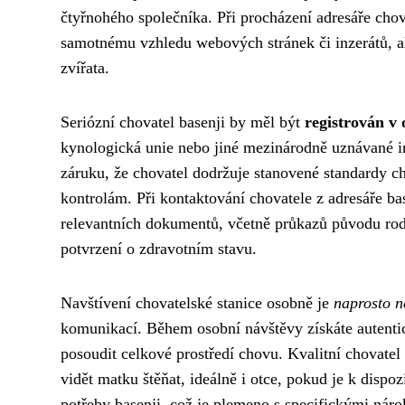
čtyřnohého společníka. Při procházení adresáře chov
samotnému vzhledu webových stránek či inzerátů, 
zvířata.
Seriózní chovatel basenji by měl být
registrován v 
kynologická unie nebo jiné mezinárodně uznávané ins
záruku, že chovatel dodržuje stanovené standardy c
kontrolám. Při kontaktování chovatele z adresáře ba
relevantních dokumentů, včetně průkazů původu rodi
potvrzení o zdravotním stavu.
Navštívení chovatelské stanice osobně je
naprosto 
komunikací. Během osobní návštěvy získáte autentic
posoudit celkové prostředí chovu. Kvalitní chovat
vidět matku štěňat, ideálně i otce, pokud je k dispo
potřeby basenji, což je plemeno s specifickými náro