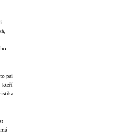
i
ká,
ého
to psi
 kteří
istika
st
emá