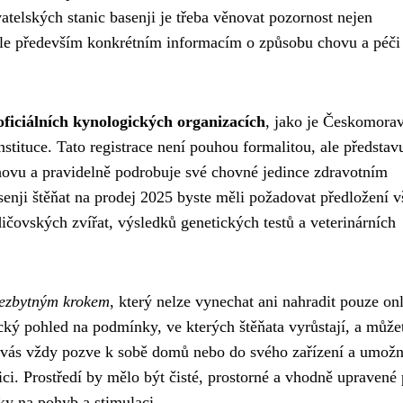
atelských stanic basenji je třeba věnovat pozornost nejen
ale především konkrétním informacím o způsobu chovu a péči
oficiálních kynologických organizacích
, jako je Českomora
tituce. Tato registrace není pouhou formalitou, ale představ
hovu a pravidelně podrobuje své chovné jedince zdravotním
senji štěňat na prodej 2025 byste měli požadovat předložení 
čovských zvířat, výsledků genetických testů a veterinárních
nezbytným krokem
, který nelze vynechat ani nahradit pouze on
ký pohled na podmínky, ve kterých štěňata vyrůstají, a může
el vás vždy pozve k sobě domů nebo do svého zařízení a umož
zici. Prostředí by mělo být čisté, prostorné a vhodně upravené
ky na pohyb a stimulaci.