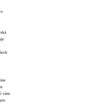
 o
vská
uje
všech
line
te
ní vám
 pro