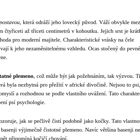
 postavou
, která odráží jeho lovecký původ. Váží obvykle mez
čtyřiceti až třiceti centimetrů v kohoutku. Jejich srst je krát
hoda pro moderní majitele. Charakteristické vrásky na čele
pívají k jeho nezaměnitelnému vzhledu. Ocas stočený do pevn
ene.
statné plemeno
, což může být jak požehnáním, tak výzvou. Ti
erá byla nezbytná pro přežití v africké divočině. Nejsou to psi,
romyslí a rozhodnou se podle vlastního uvážení. Tato charakter
ení psí psychologie.
ozoruje, jak se pečlivě čistí podobně jako kočky. Tato vlastno
basenji výjimečně čistotné plemeno. Navíc většina basenji n
opět připomíná kočičí chování.