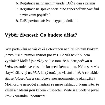
Registrace na finančním úřadě: DIČ a daň z příjmů
Registrace na správě sociálního zabezpečení: Sociální
a zdravotní pojištění
Další povinnosti: Podle typu podnikání
Výběr živnosti: Co budete dělat?
Svět podnikání na vás čeká s otevřenou náručí! Prvním krokem
je zvolit si tu pravou živnost pro vás. Co vás baví? V čem
vynikáte? Možná jste vždy snili o tom, že budete
pečovat o
krásu
ostatních ve vlastním kosmetickém salonu. Nebo se v vás
skrývá šikovný
truhlář
, který touží po vlastní dílně. A co takhle
stát se
fotografem
a zachycovat nezapomenutelné okamžiky?
Možností je nespočet a fantazii se meze nekladou. Pamatujte, že
vášeň a nadšení jsou klíčem k úspěchu. Věřte si a udělejte první
krok k vlastnímu podnikání!