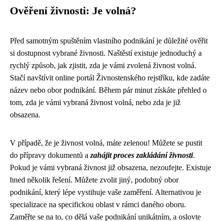
Ověření živnosti: Je volná?
Před samotným spuštěním vlastního podnikání je důležité ověřit
si dostupnost vybrané živnosti. Naštěstí existuje jednoduchý a
rychlý způsob, jak zjistit, zda je vámi zvolená živnost volná.
Stačí navštívit online portál Živnostenského rejstříku, kde zadáte
název nebo obor podnikání. Během pár minut získáte přehled o
tom, zda je vámi vybraná živnost volná, nebo zda je již
obsazena.
V případě, že je živnost volná, máte zelenou! Můžete se pustit
do přípravy dokumentů a
zahájit proces zakládání živnosti
.
Pokud je vámi vybraná živnost již obsazena, nezoufejte. Existuje
hned několik řešení. Můžete zvolit jiný, podobný obor
podnikání, který lépe vystihuje vaše zaměření. Alternativou je
specializace na specifickou oblast v rámci daného oboru.
Zaměřte se na to, co dělá vaše podnikání unikátním, a oslovte