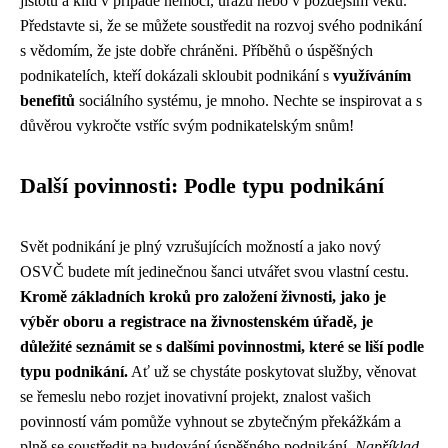
jistotu a klid v případě nemoci, úrazu nebo v pozdějším věku.
Představte si, že se můžete soustředit na rozvoj svého podnikání
s vědomím, že jste dobře chráněni. Příběhů o úspěšných
podnikatelích, kteří dokázali skloubit podnikání s
využíváním
benefitů
sociálního systému, je mnoho. Nechte se inspirovat a s
důvěrou vykročte vstříc svým podnikatelským snům!
Další povinnosti: Podle typu podnikání
Svět podnikání je plný vzrušujících možností a jako nový
OSVČ budete mít jedinečnou šanci utvářet svou vlastní cestu.
Kromě základních kroků pro založení živnosti, jako je
výběr oboru a registrace na živnostenském úřadě, je
důležité seznámit se s dalšími povinnostmi, které se liší podle
typu podnikání.
Ať už se chystáte poskytovat služby, věnovat
se řemeslu nebo rozjet inovativní projekt, znalost vašich
povinností vám pomůže vyhnout se zbytečným překážkám a
plně se soustředit na budování úspěšného podnikání.
Například,