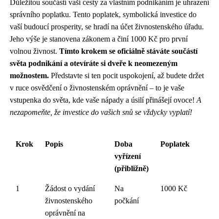
Důležitou součástí vaší cesty za vlastním podnikáním je uhrazení
správního poplatku. Tento poplatek, symbolická investice do
vaší budoucí prosperity, se hradí na účet živnostenského úřadu.
Jeho výše je stanovena zákonem a činí 1000 Kč pro první
volnou živnost.
Tímto krokem se oficiálně stáváte součástí
světa podnikání a otevíráte si dveře k neomezeným
možnostem.
Představte si ten pocit uspokojení, až budete držet
v ruce osvědčení o živnostenském oprávnění – to je vaše
vstupenka do světa, kde vaše nápady a úsilí přinášejí ovoce!
A
nezapomeňte, že investice do vašich snů se vždycky vyplatí!
Krok
Popis
Doba
Poplatek
vyřízení
(přibližně)
1
Žádost o vydání
Na
1000 Kč
živnostenského
počkání
oprávnění na