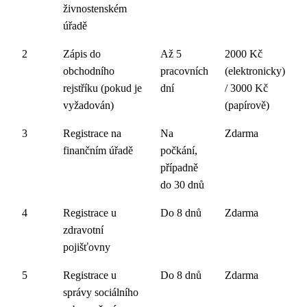
živnostenském
úřadě
2
Zápis do
Až 5
2000 Kč
obchodního
pracovních
(elektronicky)
rejstříku (pokud je
dní
/ 3000 Kč
vyžadován)
(papírově)
3
Registrace na
Na
Zdarma
finančním úřadě
počkání,
případně
do 30 dnů
4
Registrace u
Do 8 dnů
Zdarma
zdravotní
pojišťovny
5
Registrace u
Do 8 dnů
Zdarma
správy sociálního