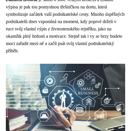
výpisu je pak tou pomyslnou třešničkou na dortu, která
symbolizuje začátek vaší podnikatelské cesty. Mnoho úspěšných
podnikatelů dnes vzpomíná na moment, kdy poprvé drželi v
ruce svůj vlastní výpis z živnostenského rejstříku, jako na
okamžik plný hrdosti a motivace. Stejně tak i vy se brzy budete
moci zařadit mezi ně a začít psát svůj vlastní podnikatelský
příběh.