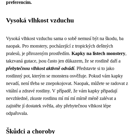
preferencím.
Vysoká vlhkost vzduchu
Vysoká vlhkost vzduchu sama o sobě nemusí být na škodu, ba
naopak. Pro monstery, pocházející z tropických deštných
pralesů, je přirozeným prostředím.
Kapky na listech monstery
,
takzvaná gutace, jsou často jen důkazem, že se rostlině daří a
přebytečnou vlhkost aktivně odvádí
. Představte si to jako
rostlinný pot, kterým se monstera osvěžuje. Pokud vám kapky
nevadí, není třeba se znepokojovat. Naopak, můžete se radovat z
vitální a zdravé rostliny. V případě, že vám kapky připadají
nevzhledné, zkuste rostlinu mí mí mí mírně méně zalévat a
zajistěte jí dostatek světla, aby přebytečnou vlhkost lépe
odpařovala.
Škůdci a choroby