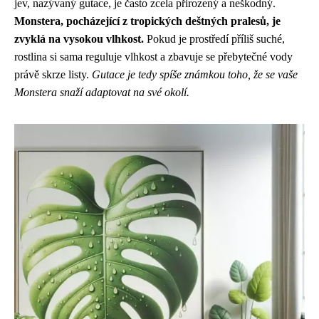
jev, nazývaný gutace, je často zcela přirozený a neškodný.
Monstera, pocházející z tropických deštných pralesů, je
zvyklá na vysokou vlhkost.
Pokud je prostředí příliš suché,
rostlina si sama reguluje vlhkost a zbavuje se přebytečné vody
právě skrze listy.
Gutace je tedy spíše známkou toho, že se vaše
Monstera snaží adaptovat na své okolí.