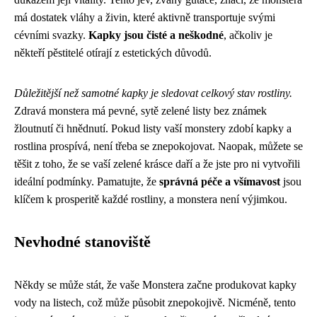
má dostatek vláhy a živin, které aktivně transportuje svými
cévními svazky.
Kapky jsou čisté a neškodné
, ačkoliv je
někteří pěstitelé otírají z estetických důvodů.
Důležitější než samotné kapky je sledovat celkový stav rostliny.
Zdravá monstera má pevné, sytě zelené listy bez známek
žloutnutí či hnědnutí. Pokud listy vaší monstery zdobí kapky a
rostlina prospívá, není třeba se znepokojovat. Naopak, můžete se
těšit z toho, že se vaší zelené krásce daří a že jste pro ni vytvořili
ideální podmínky. Pamatujte, že
správná péče a všímavost
jsou
klíčem k prosperitě každé rostliny, a monstera není výjimkou.
Nevhodné stanoviště
Někdy se může stát, že vaše Monstera začne produkovat kapky
vody na listech, což může působit znepokojivě. Nicméně, tento