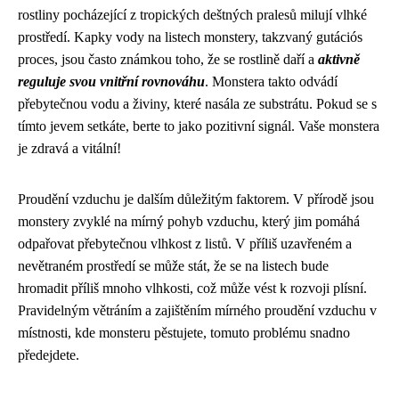
rostliny pocházející z tropických deštných pralesů milují vlhké
prostředí. Kapky vody na listech monstery, takzvaný gutációs
proces, jsou často známkou toho, že se rostlině daří a
aktivně
reguluje svou vnitřní rovnováhu
. Monstera takto odvádí
přebytečnou vodu a živiny, které nasála ze substrátu. Pokud se s
tímto jevem setkáte, berte to jako pozitivní signál. Vaše monstera
je zdravá a vitální!
Proudění vzduchu je dalším důležitým faktorem. V přírodě jsou
monstery zvyklé na mírný pohyb vzduchu, který jim pomáhá
odpařovat přebytečnou vlhkost z listů. V příliš uzavřeném a
nevětraném prostředí se může stát, že se na listech bude
hromadit příliš mnoho vlhkosti, což může vést k rozvoji plísní.
Pravidelným větráním a zajištěním mírného proudění vzduchu v
místnosti, kde monsteru pěstujete, tomuto problému snadno
předejdete.