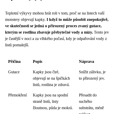
Teplotní výkyvy mohou hrát roli v tom, proč se na listech vaší
monstery objevují kapky.
I když to může působit znepokojivě,
ve skutečnosti se jedná o přirozený proces zvaný gutace,
kterým se rostlina zbavuje přebytečné vody a mízy.
Tento jev
je častější v noci a za vlhkého počasí, kdy je odpařování vody z
listů pomalejší.
Příčina
Popis
Náprava
Gutace
Kapky jsou čiré,
Snížit zálivku, je
objevují se na špičkách
to přirozený jev.
listů, rostlina je zdravá.
Přemokření
Kapky jsou na spodní
Přesadit do
straně listů, listy
suchého
žloutnou, půda je mokrá.
substrátu, méně