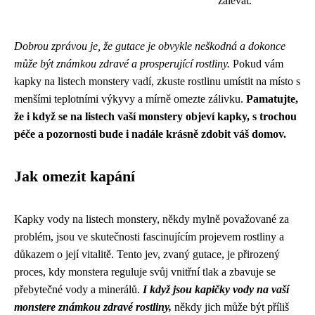
zalévat.
Dobrou zprávou je, že gutace je obvykle neškodná a dokonce
může být známkou zdravé a prosperující rostliny.
Pokud vám
kapky na listech monstery vadí, zkuste rostlinu umístit na místo s
menšími teplotními výkyvy a mírně omezte zálivku.
Pamatujte,
že i když se na listech vaší monstery objeví kapky, s trochou
péče a pozornosti bude i nadále krásně zdobit váš domov.
Jak omezit kapání
Kapky vody na listech monstery, někdy mylně považované za
problém, jsou ve skutečnosti fascinujícím projevem rostliny a
důkazem o její vitalitě. Tento jev, zvaný gutace, je přirozený
proces, kdy monstera reguluje svůj vnitřní tlak a zbavuje se
přebytečné vody a minerálů.
I když jsou kapičky vody na vaší
monstere známkou zdravé rostliny,
někdy jich může být příliš