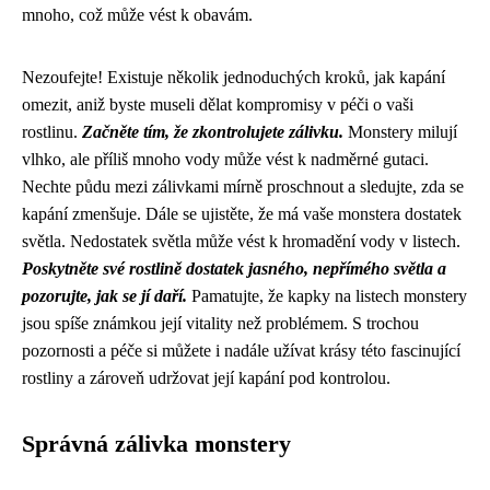
mnoho, což může vést k obavám.
Nezoufejte! Existuje několik jednoduchých kroků, jak kapání
omezit, aniž byste museli dělat kompromisy v péči o vaši
rostlinu.
Začněte tím, že zkontrolujete zálivku.
Monstery milují
vlhko, ale příliš mnoho vody může vést k nadměrné gutaci.
Nechte půdu mezi zálivkami mírně proschnout a sledujte, zda se
kapání zmenšuje. Dále se ujistěte, že má vaše monstera dostatek
světla. Nedostatek světla může vést k hromadění vody v listech.
Poskytněte své rostlině dostatek jasného, ​​nepřímého světla a
pozorujte, jak se jí daří.
Pamatujte, že kapky na listech monstery
jsou spíše známkou její vitality než problémem. S trochou
pozornosti a péče si můžete i nadále užívat krásy této fascinující
rostliny a zároveň udržovat její kapání pod kontrolou.
Správná zálivka monstery