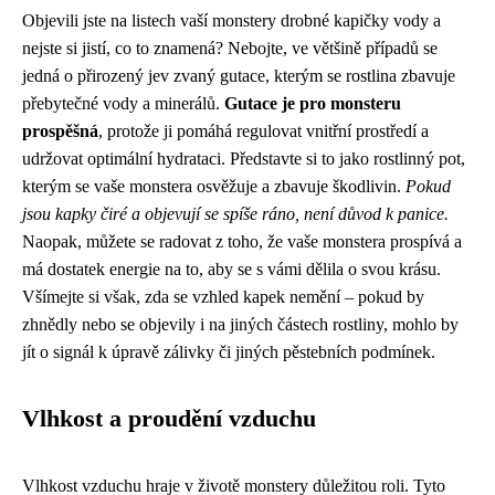
Objevili jste na listech vaší monstery drobné kapičky vody a
nejste si jistí, co to znamená? Nebojte, ve většině případů se
jedná o přirozený jev zvaný gutace, kterým se rostlina zbavuje
přebytečné vody a minerálů.
Gutace je pro monsteru
prospěšná
, protože ji pomáhá regulovat vnitřní prostředí a
udržovat optimální hydrataci. Představte si to jako rostlinný pot,
kterým se vaše monstera osvěžuje a zbavuje škodlivin.
Pokud
jsou kapky čiré a objevují se spíše ráno, není důvod k panice.
Naopak, můžete se radovat z toho, že vaše monstera prospívá a
má dostatek energie na to, aby se s vámi dělila o svou krásu.
Všímejte si však, zda se vzhled kapek nemění – pokud by
zhnědly nebo se objevily i na jiných částech rostliny, mohlo by
jít o signál k úpravě zálivky či jiných pěstebních podmínek.
Vlhkost a proudění vzduchu
Vlhkost vzduchu hraje v životě monstery důležitou roli. Tyto