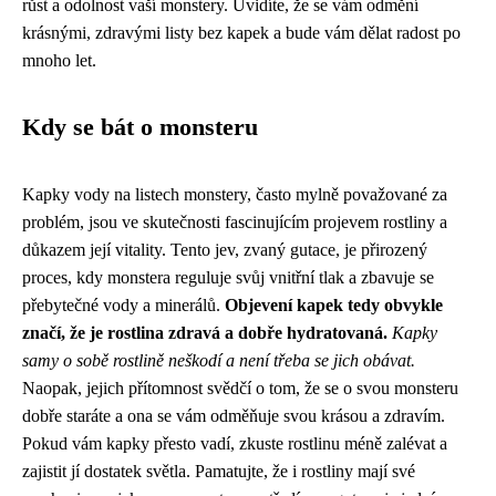
růst a odolnost vaší monstery. Uvidíte, že se vám odmění
krásnými, zdravými listy bez kapek a bude vám dělat radost po
mnoho let.
Kdy se bát o monsteru
Kapky vody na listech monstery, často mylně považované za
problém, jsou ve skutečnosti fascinujícím projevem rostliny a
důkazem její vitality. Tento jev, zvaný gutace, je přirozený
proces, kdy monstera reguluje svůj vnitřní tlak a zbavuje se
přebytečné vody a minerálů.
Objevení kapek tedy obvykle
značí, že je rostlina zdravá a dobře hydratovaná.
Kapky
samy o sobě rostlině neškodí a není třeba se jich obávat.
Naopak, jejich přítomnost svědčí o tom, že se o svou monsteru
dobře staráte a ona se vám odměňuje svou krásou a zdravím.
Pokud vám kapky přesto vadí, zkuste rostlinu méně zalévat a
zajistit jí dostatek světla. Pamatujte, že i rostliny mají své