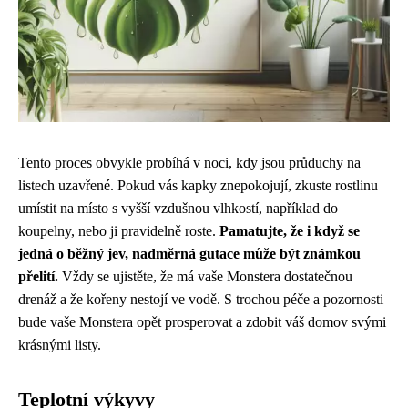
Tento proces obvykle probíhá v noci, kdy jsou průduchy na
listech uzavřené. Pokud vás kapky znepokojují, zkuste rostlinu
umístit na místo s vyšší vzdušnou vlhkostí, například do
koupelny, nebo ji pravidelně roste.
Pamatujte, že i když se
jedná o běžný jev, nadměrná gutace může být známkou
přelití.
Vždy se ujistěte, že má vaše Monstera dostatečnou
drenáž a že kořeny nestojí ve vodě. S trochou péče a pozornosti
bude vaše Monstera opět prosperovat a zdobit váš domov svými
krásnými listy.
Teplotní výkyvy