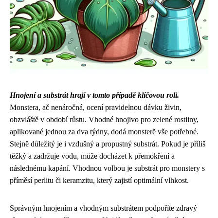
Hnojení a substrát hrají v tomto případě klíčovou roli.
Monstera, ač nenáročná, ocení pravidelnou dávku živin,
obzvláště v období růstu. Vhodné hnojivo pro zelené rostliny,
aplikované jednou za dva týdny, dodá monsterě vše potřebné.
Stejně důležitý je i vzdušný a propustný substrát. Pokud je příliš
těžký a zadržuje vodu, může docházet k přemokření a
následnému kapání. Vhodnou volbou je substrát pro monstery s
příměsí perlitu či keramzitu, který zajistí optimální vlhkost.
Správným hnojením a vhodným substrátem podpoříte zdravý