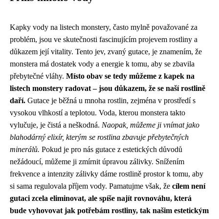
Kapky vody na listech monstery, často mylně považované za
problém, jsou ve skutečnosti fascinujícím projevem rostliny a
důkazem její vitality. Tento jev, zvaný gutace, je znamením, že
monstera má dostatek vody a energie k tomu, aby se zbavila
přebytečné vláhy.
Místo obav se tedy můžeme z kapek na
listech monstery radovat – jsou důkazem, že se naší rostlině
daří.
Gutace je běžná u mnoha rostlin, zejména v prostředí s
vysokou vlhkostí a teplotou. Voda, kterou monstera takto
vylučuje, je čistá a neškodná.
Naopak, můžeme ji vnímat jako
blahodárný elixír, kterým se rostlina zbavuje přebytečných
minerálů.
Pokud je pro nás gutace z estetických důvodů
nežádoucí, můžeme ji zmírnit úpravou zálivky. Snížením
frekvence a intenzity zálivky dáme rostlině prostor k tomu, aby
si sama regulovala příjem vody. Pamatujme však, že
cílem není
gutaci zcela eliminovat, ale spíše najít rovnováhu, která
bude vyhovovat jak potřebám rostliny, tak našim estetickým