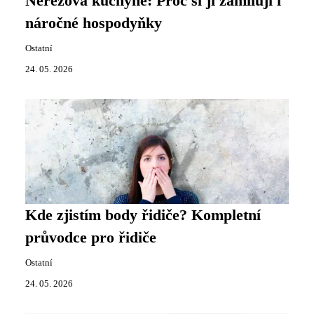
Nerezová kuchyně: Proč si ji zamilují i
náročné hospodyňky
Ostatní
24. 05. 2026
Kde zjistím body řidiče? Kompletní
průvodce pro řidiče
Ostatní
24. 05. 2026