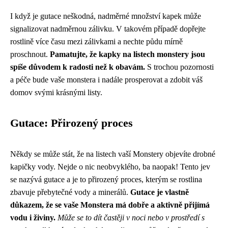
I když je gutace neškodná, nadměrné množství kapek může
signalizovat nadměrnou zálivku. V takovém případě dopřejte
rostlině více času mezi zálivkami a nechte půdu mírně
proschnout.
Pamatujte, že kapky na listech monstery jsou
spíše důvodem k radosti než k obavám.
S trochou pozornosti
a péče bude vaše monstera i nadále prosperovat a zdobit váš
domov svými krásnými listy.
Gutace: Přirozený proces
Někdy se může stát, že na listech vaší Monstery objevíte drobné
kapičky vody. Nejde o nic neobvyklého, ba naopak! Tento jev
se nazývá gutace a je to přirozený proces, kterým se rostlina
zbavuje přebytečné vody a minerálů.
Gutace je vlastně
důkazem, že se vaše Monstera má dobře a aktivně přijímá
vodu i živiny.
Může se to dít častěji v noci nebo v prostředí s