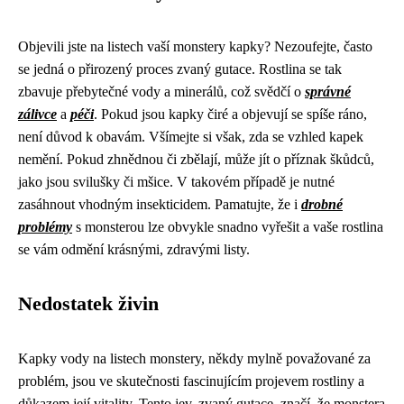
Objevili jste na listech vaší monstery kapky? Nezoufejte, často
se jedná o přirozený proces zvaný gutace. Rostlina se tak
zbavuje přebytečné vody a minerálů, což svědčí o
správné
zálivce
a
péči
. Pokud jsou kapky čiré a objevují se spíše ráno,
není důvod k obavám. Všímejte si však, zda se vzhled kapek
nemění. Pokud zhnědnou či zbělají, může jít o příznak škůdců,
jako jsou svilušky či mšice. V takovém případě je nutné
zasáhnout vhodným insekticidem. Pamatujte, že i
drobné
problémy
s monsterou lze obvykle snadno vyřešit a vaše rostlina
se vám odmění krásnými, zdravými listy.
Nedostatek živin
Kapky vody na listech monstery, někdy mylně považované za
problém, jsou ve skutečnosti fascinujícím projevem rostliny a
důkazem její vitality. Tento jev, zvaný gutace, značí, že monstera