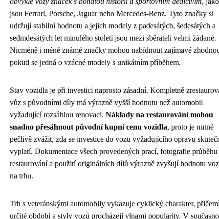
obvykle vozy značek s bohatou historií a sportovním dědictvím
, jako
jsou Ferrari, Porsche, Jaguar nebo Mercedes-Benz. Tyto značky si
udržují stabilní hodnotu a jejich modely z padesátých, šedesátých a
sedmdesátých let minulého století jsou mezi sběrateli velmi žádané.
Nicméně i méně známé značky mohou nabídnout zajímavé zhodnoc
pokud se jedná o vzácné modely s unikátním příběhem.
Stav vozidla je při investici naprosto zásadní. Kompletně zrestauro
vůz s původními díly má výrazně vyšší hodnotu než automobil
vyžadující rozsáhlou renovaci.
Náklady na restaurování mohou
snadno přesáhnout původní kupní cenu vozidla
, proto je nutné
pečlivě zvážit, zda se investice do vozu vyžadujícího opravu skuteč
vyplatí. Dokumentace všech provedených prací, fotografie průběhu
restaurování a použití originálních dílů výrazně zvyšují hodnotu voz
na trhu.
Trh s veteránskými automobily vykazuje cyklický charakter, přičem
určité období a styly vozů procházejí vlnami popularity. V současno