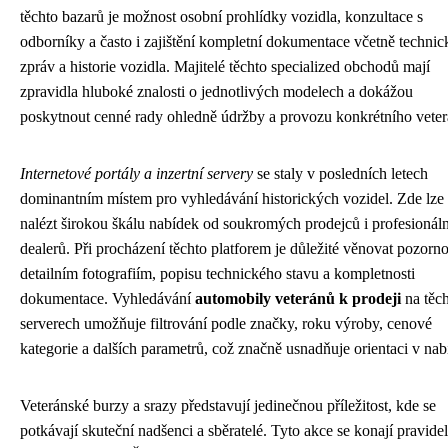
těchto bazarů je možnost osobní prohlídky vozidla, konzultace s
odborníky a často i zajištění kompletní dokumentace včetně techni
zpráv a historie vozidla. Majitelé těchto specialized obchodů mají
zpravidla hluboké znalosti o jednotlivých modelech a dokážou
poskytnout cenné rady ohledně údržby a provozu konkrétního veter
Internetové portály a inzertní servery
se staly v posledních letech
dominantním místem pro vyhledávání historických vozidel. Zde lze
nalézt širokou škálu nabídek od soukromých prodejců i profesionál
dealerů. Při procházení těchto platforem je důležité věnovat pozorno
detailním fotografiím, popisu technického stavu a kompletnosti
dokumentace. Vyhledávání
automobily veteránů k prodeji
na těc
serverech umožňuje filtrování podle značky, roku výroby, cenové
kategorie a dalších parametrů, což značně usnadňuje orientaci v nab
Veteránské burzy a srazy představují jedinečnou příležitost, kde se
potkávají skuteční nadšenci a sběratelé. Tyto akce se konají pravide