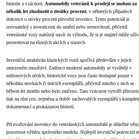
historie a vzácnost.
Automobily veteránů k prodeji se mohou za
několik let zhodnotit o desítky procent
, v některých případech
dokonce o stovky procent původní investice. Tento potenciál je
srovnatelný s investicemi do umění nebo nemovitostí, přičemž
veteránské vozy nabízejí navíc tu výhodu, že si je majitel může užív
prezentovat na různých akcích a srazech.
Investiční atraktivita klasických vozů spočívá především v jejich
omezeném množství. Zatímco moderní automobily se vyrábějí v
milionových sériích, historické vozy jsou často dostupné pouze v
několika stovkách či tisících exemplářů, přičemž mnoho z nich se
během let ztratilo nebo bylo zničeno. Tato vzácnost vytváří přiroze
tlak na růst cen, zejména u dobře zachovalých exemplářů s komplet
dokumentací a prokázanou historií.
Při zvažování investice do veteránských automobilů je důležité věn
pozornost výběru správného modelu.
Nejlepší investiční potenciál m