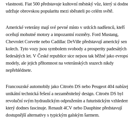
vlastnosti. Fiat 500 představuje kultovní městský vůz, který si dodn
udržuje obrovskou popularitu mezi sběrateli po celém světě.
Americké veterány mají své pevné místo v srdcích nadšenců, kteří
oceňují mohutné motory a impozantní rozměry. Ford Mustang,
Chevrolet Corvette nebo Cadillac DeVille představují americký sen
kolech. Tyto vozy jsou symbolem svobody a prosperity padesátých 
šedesátých let. V České republice sice nejsou tak běžné jako evrop
modely, ale jejich přítomnost na veteránských srazech nikdy
nepřehlédnete.
Francouzské automobily jako Citroën DS nebo Peugeot 404 nabízej
unikátní technická řešení a nezaměnitelný design. Citroën DS byl
revoluční svým hydraulickým odpružením a futuristickým vzhledem
který dodnes fascinuje. Renault 4CV nebo Dauphine představují
dostupnější alternativy s typickým galským šarmem.