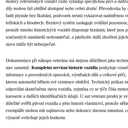
motory veteránských vozidel často vyžadují specifickou péči a náhr
díly mohou být obtížně dostupné nebo velmi drahé
. Převodovka by
řadit plynule bez škubání, podvozek nesmí vykazovat nadměrnou vů
ložiskách a kloubech. Brzdový systém zasługuje zvláštní pozornost,
protože mnoho historických vozidel disponuje brzdami, které jsou 
současných standardů nedostatečné, a jakékoliv další zhoršení jejich
stavu může být nebezpečné.
Dokumentace při nákupu veterána má stejnou důležitost jako techn
stav samotný.
Kompletní servisní historie vozidla
poskytuje cenné
informace o provedených opravách, výměnách dílů a celkové péči,
kterou automobil během své existence obdržel. Technický průkaz m
odpovídat skutečnému stavu vozidla, zejména co se týče čísla motor
karoserie a dalších identifikačních údajů. U aut veterani prodej je v
důležité ověřit původ vozidla a jeho historii vlastnictví, protože někt
exempláře mohou mít zajímavou nebo dokonce slavnou minulost, c
výrazně ovlivňuje jejich hodnotu.