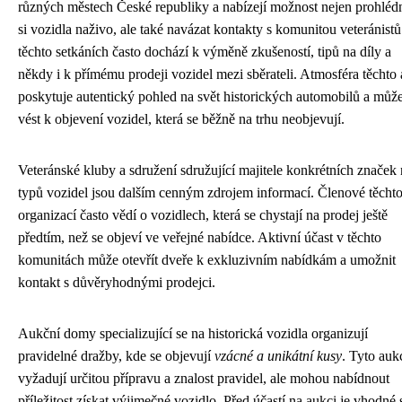
různých městech České republiky a nabízejí možnost nejen prohléd
si vozidla naživo, ale také navázat kontakty s komunitou veteránist
těchto setkáních často dochází k výměně zkušeností, tipů na díly a
někdy i k přímému prodeji vozidel mezi sběrateli. Atmosféra těchto 
poskytuje autentický pohled na svět historických automobilů a můž
vést k objevení vozidel, která se běžně na trhu neobjevují.
Veteránské kluby a sdružení sdružující majitele konkrétních značek
typů vozidel jsou dalším cenným zdrojem informací. Členové těcht
organizací často vědí o vozidlech, která se chystají na prodej ještě
předtím, než se objeví ve veřejné nabídce. Aktivní účast v těchto
komunitách může otevřít dveře k exkluzivním nabídkám a umožnit
kontakt s důvěryhodnými prodejci.
Aukční domy specializující se na historická vozidla organizují
pravidelné dražby, kde se objevují
vzácné a unikátní kusy
. Tyto auk
vyžadují určitou přípravu a znalost pravidel, ale mohou nabídnout
příležitost získat výjimečné vozidlo. Před účastí na aukci je vhodné 