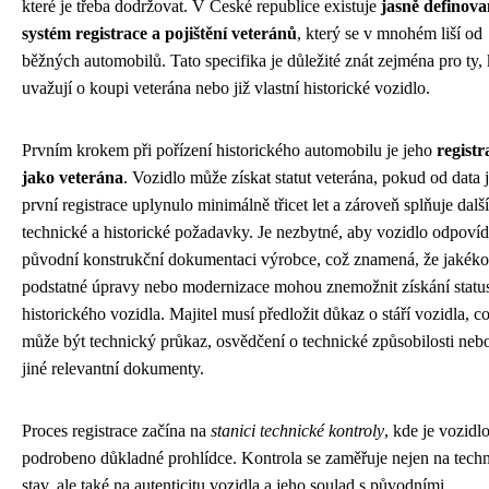
které je třeba dodržovat. V České republice existuje
jasně definov
systém registrace a pojištění veteránů
, který se v mnohém liší od
běžných automobilů. Tato specifika je důležité znát zejména pro ty, 
uvažují o koupi veterána nebo již vlastní historické vozidlo.
Prvním krokem při pořízení historického automobilu je jeho
registr
jako veterána
. Vozidlo může získat statut veterána, pokud od data 
první registrace uplynulo minimálně třicet let a zároveň splňuje další
technické a historické požadavky. Je nezbytné, aby vozidlo odpovíd
původní konstrukční dokumentaci výrobce, což znamená, že jakéko
podstatné úpravy nebo modernizace mohou znemožnit získání statu
historického vozidla. Majitel musí předložit důkaz o stáří vozidla, c
může být technický průkaz, osvědčení o technické způsobilosti neb
jiné relevantní dokumenty.
Proces registrace začína na
stanici technické kontroly
, kde je vozidl
podrobeno důkladné prohlídce. Kontrola se zaměřuje nejen na tech
stav, ale také na autenticitu vozidla a jeho soulad s původními