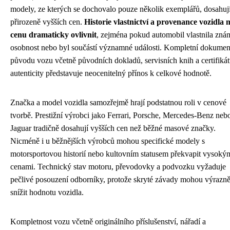
modely, ze kterých se dochovalo pouze několik exemplářů, dosahuj
přirozeně vyšších cen.
Historie vlastnictví a provenance vozidla
cenu dramaticky ovlivnit
, zejména pokud automobil vlastnila zná
osobnost nebo byl součástí významné události. Kompletní dokumen
původu vozu včetně původních dokladů, servisních knih a certifiká
autenticity představuje neocenitelný přínos k celkové hodnotě.
Značka a model vozidla samozřejmě hrají podstatnou roli v cenové
tvorbě. Prestižní výrobci jako Ferrari, Porsche, Mercedes-Benz neb
Jaguar tradičně dosahují vyšších cen než běžné masové značky.
Nicméně i u běžnějších výrobců mohou specifické modely s
motorsportovou historií nebo kultovním statusem překvapit vysoký
cenami. Technický stav motoru, převodovky a podvozku vyžaduje
pečlivé posouzení odborníky, protože skryté závady mohou výrazn
snížit hodnotu vozidla.
Kompletnost vozu včetně originálního příslušenství, nářadí a