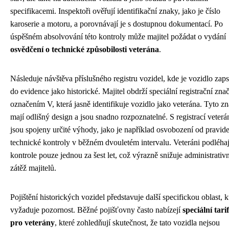
specifikacemi. Inspektoři ověřují identifikační znaky, jako je číslo
karoserie a motoru, a porovnávají je s dostupnou dokumentací. Po
úspěšném absolvování této kontroly může majitel požádat o vydání
osvědčení o technické způsobilosti veterána
.
Následuje návštěva příslušného registru vozidel, kde je vozidlo zap
do evidence jako historické. Majitel obdrží speciální registrační zna
označením V, která jasně identifikuje vozidlo jako veterána. Tyto z
mají odlišný design a jsou snadno rozpoznatelné. S registrací veterá
jsou spojeny určité výhody, jako je například osvobození od pravid
technické kontroly v běžném dvouletém intervalu. Veteráni podléhaj
kontrole pouze jednou za šest let, což výrazně snižuje administrativn
zátěž majitelů.
Pojištění historických vozidel představuje další specifickou oblast, k
vyžaduje pozornost. Běžné pojišťovny často nabízejí
speciální tari
pro veterány
, které zohledňují skutečnost, že tato vozidla nejsou