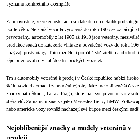
významu konkrétního exempláře.
Zajímavostí je, že veteránská auta se dále dělí na několik podkategor
podle věku. Nejstarší vozidla vyrobená do roku 1905 se označují ja
pravoterány, automobily z let 1905 až 1918 jsou veterány, mezivále
produkce spadá do kategorie vintage a poválečné vozy do roku 196
nazývají postvintagy. Toto rozdělení pomáhá sběratelům a obchod
lépe orientovat se v nabídce historických vozidel.
Trh s automobily veteránů k prodeji v České republice nabízí širok
škálu vozidel domácí i zahraniční výroby. Mezi nejoblíbenější české
značky patří Škoda, Tatra a Praga, které mají své pevné místo v srd
sběratelů. Zahraniční značky jako Mercedes-Benz, BMW, Volkswa
nebo americké vozy rovněž nacházejí své kupce mezi českými nadš
Nejoblíbenější značky a modely veteránů v
prodeji