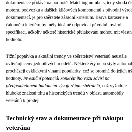
dokumentace přidává na hodnotě. Matching numbers, tedy shoda čí
motoru, podvozku a dalších klíčových komponentů s původní výro
dokumentací, je pro sběratele zásadní kritérium. Barva karoserie a
čalounění interiéru by měly ideálně odpovídat původní tovární
specifikaci, ačkoliv některé historické přelakování mohou mít vlastn
hodnotu.
Tržní poptávka a aktuální trendy ve sběratelství veteránů neustále
ovlivňují ceny jednotlivých modelů. Některé éry nebo styly automo
procházejí cyklickými vlnami popularity, což se promítá do jejich tr
hodnoty.
Investiční potenciál konkrétního vozu závisí na
předpokládaném budoucím vývoji zájmu sběratelů
, což vyžaduje
hluboké znalosti trhu a historických trendů v oblasti automobily
veteránů k prodeji.
Technický stav a dokumentace při nákupu
veterána