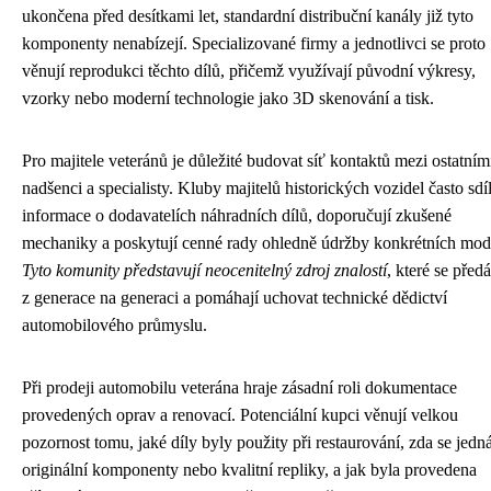
ukončena před desítkami let, standardní distribuční kanály již tyto
komponenty nenabízejí. Specializované firmy a jednotlivci se proto
věnují reprodukci těchto dílů, přičemž využívají původní výkresy,
vzorky nebo moderní technologie jako 3D skenování a tisk.
Pro majitele veteránů je důležité budovat síť kontaktů mezi ostatním
nadšenci a specialisty. Kluby majitelů historických vozidel často sdíl
informace o dodavatelích náhradních dílů, doporučují zkušené
mechaniky a poskytují cenné rady ohledně údržby konkrétních mod
Tyto komunity představují neocenitelný zdroj znalostí
, které se předá
z generace na generaci a pomáhají uchovat technické dědictví
automobilového průmyslu.
Při prodeji automobilu veterána hraje zásadní roli dokumentace
provedených oprav a renovací. Potenciální kupci věnují velkou
pozornost tomu, jaké díly byly použity při restaurování, zda se jedn
originální komponenty nebo kvalitní repliky, a jak byla provedena