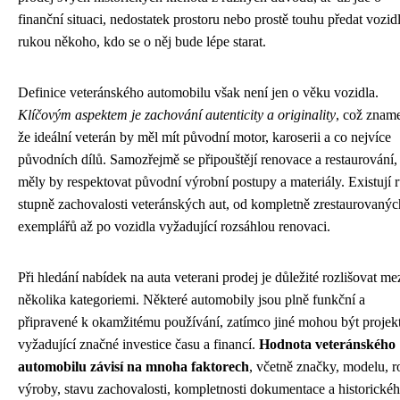
finanční situaci, nedostatek prostoru nebo prostě touhu předat vozid
rukou někoho, kdo se o něj bude lépe starat.
Definice veteránského automobilu však není jen o věku vozidla.
Klíčovým aspektem je zachování autenticity a originality
, což znam
že ideální veterán by měl mít původní motor, karoserii a co nejvíce
původních dílů. Samozřejmě se připouštějí renovace a restaurování, 
měly by respektovat původní výrobní postupy a materiály. Existují 
stupně zachovalosti veteránských aut, od kompletně zrestaurovanýc
exemplářů až po vozidla vyžadující rozsáhlou renovaci.
Při hledání nabídek na auta veterani prodej je důležité rozlišovat me
několika kategoriemi. Některé automobily jsou plně funkční a
připravené k okamžitému používání, zatímco jiné mohou být projek
vyžadující značné investice času a financí.
Hodnota veteránského
automobilu závisí na mnoha faktorech
, včetně značky, modelu, 
výroby, stavu zachovalosti, kompletnosti dokumentace a historické