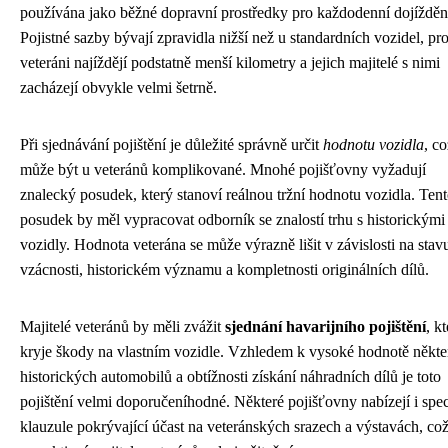
používána jako běžné dopravní prostředky pro každodenní dojížděn
Pojistné sazby bývají zpravidla nižší než u standardních vozidel, pr
veteráni najíždějí podstatně menší kilometry a jejich majitelé s nimi
zacházejí obvykle velmi šetrně.
Při sjednávání pojištění je důležité správně určit
hodnotu vozidla
, co
může být u veteránů komplikované. Mnohé pojišťovny vyžadují
znalecký posudek, který stanoví reálnou tržní hodnotu vozidla. Ten
posudek by měl vypracovat odborník se znalostí trhu s historickými
vozidly. Hodnota veterána se může výrazně lišit v závislosti na stav
vzácnosti, historickém významu a kompletnosti originálních dílů.
Majitelé veteránů by měli zvážit
sjednání havarijního pojištění
, k
kryje škody na vlastním vozidle. Vzhledem k vysoké hodnotě někt
historických automobilů a obtížnosti získání náhradních dílů je toto
pojištění velmi doporučeníhodné. Některé pojišťovny nabízejí i spec
klauzule pokrývající účast na veteránských srazech a výstavách, což