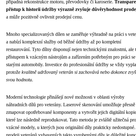
případná rekonstrukce motoru, převodovky či karoserie.
Transpare
přístup k historii údržby výrazně zvyšuje důvěryhodnost prode
a může pozitivně ovlivnit prodejní cenu.
Mnoho specializovaných dílen se zaměřuje výhradně na práci s vet
a nabízí komplexní služby od běžné údržby až po kompletní
restaurování. Tyto dílny disponují nejen technickými znalostmi, ale 
přístupem k vzácným nástrojům a zařízením potřebným pro práci se
starými automobily. Investice do profesionální údržby se vždy vypla
protože
kvalitně udržovaný veterán si zachovává nebo dokonce zvyš
svou hodnotu
.
Moderní technologie přinášejí nové možnosti v oblasti výroby
náhradních dílů pro veterány. Laserové skenování umožňuje přesně
zmapovat opotřebované komponenty a vytvořit jejich digitální kopie
které lze následně reprodukovat. Tato metoda je zvláště užitečná pr
vzácné modely, u kterých jsou originální díly prakticky nedostupné.
prodeji veteránů vybavených takto vyrobenými díly je důležité kup