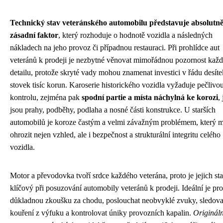
Technický stav veteránského automobilu představuje absolutn
zásadní faktor
, který rozhoduje o hodnotě vozidla a následných
nákladech na jeho provoz či případnou restauraci. Při prohlídce aut
veteránů k prodeji je nezbytné věnovat mimořádnou pozornost kaž
detailu, protože skryté vady mohou znamenat investici v řádu desíte
stovek tisíc korun. Karoserie historického vozidla vyžaduje pečlivo
kontrolu, zejména pak
spodní partie a místa náchylná ke korozi
,
jsou prahy, podběhy, podlaha a nosné části konstrukce. U starších
automobilů je koroze častým a velmi závažným problémem, který 
ohrozit nejen vzhled, ale i bezpečnost a strukturální integritu celého
vozidla.
Motor a převodovka tvoří srdce každého veterána, proto je jejich st
klíčový při posuzování automobily veteránů k prodeji. Ideální je pro
důkladnou zkoušku za chodu, poslouchat neobvyklé zvuky, sledova
kouření z výfuku a kontrolovat úniky provozních kapalin.
Origináln