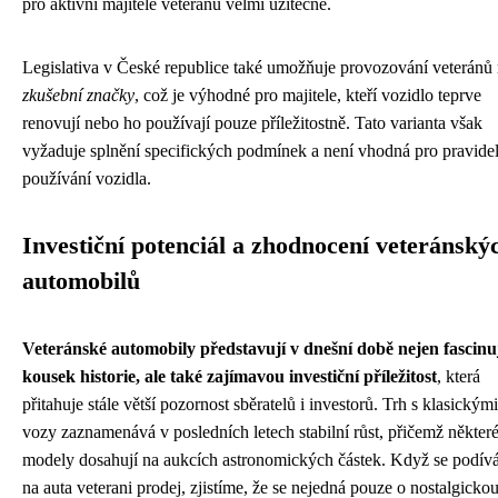
pro aktivní majitele veteránů velmi užitečné.
Legislativa v České republice také umožňuje provozování veteránů
zkušební značky
, což je výhodné pro majitele, kteří vozidlo teprve
renovují nebo ho používají pouze příležitostně. Tato varianta však
vyžaduje splnění specifických podmínek a není vhodná pro pravide
používání vozidla.
Investiční potenciál a zhodnocení veteránský
automobilů
Veteránské automobily představují v dnešní době nejen fascinuj
kousek historie, ale také zajímavou investiční příležitost
, která
přitahuje stále větší pozornost sběratelů i investorů. Trh s klasickými
vozy zaznamenává v posledních letech stabilní růst, přičemž někter
modely dosahují na aukcích astronomických částek. Když se podí
na auta veterani prodej, zjistíme, že se nejedná pouze o nostalgicko