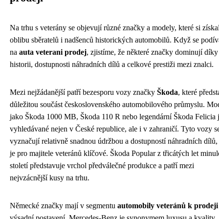
Na trhu s veterány se objevují různé značky a modely, které si získa
oblibu sběratelů i nadšenců historických automobilů. Když se podí
na
auta veterani prodej
, zjistíme, že některé značky dominují díky
historii, dostupnosti náhradních dílů a celkové prestiži mezi znalci.
Mezi nejžádanější patří bezesporu vozy značky
Škoda
, které předst
důležitou součást československého automobilového průmyslu. Mo
jako Škoda 1000 MB, Škoda 110 R nebo legendární Škoda Felicia 
vyhledávané nejen v České republice, ale i v zahraničí. Tyto vozy s
vyznačují relativně snadnou údržbou a dostupností náhradních dílů,
je pro majitele veteránů klíčové. Škoda Popular z třicátých let minu
století představuje vrchol předválečné produkce a patří mezi
nejvzácnější kusy na trhu.
Německé značky mají v segmentu
automobily veteránů k prodeji
výsadní postavení. Mercedes-Benz je synonymem luxusu a kvality,