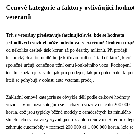
Cenové kategorie a faktory ovlivňující hodno
veteránů
Trh s veterány představuje fascinující svět, kde se hodnota
jednotlivých vozidel může pohybovat v extrémně širokém rozpě
od několika desítek tisíc korun až po desítky milionů. Při prodeji
historických automobilů hraje klíčovou roli celá řada faktorů, které
společně určují konečnou tržní cenu konkrétního vozu. Pochopení
těchto aspektů je zásadní jak pro prodejce, tak pro potenciální kupce
kteří se pohybují v oblasti auta veterani prodej.
Základní cenové kategorie se obvykle dělí podle celkové hodnoty
vozidla. V nejnižší kategorii se nacházejí vozy v ceně do 200 000
korun, což jsou typicky běžné modely z osmdesátých let minulého
století nebo starší vozy vyžadující rozsáhlou renovaci. Střední kateg
zahrnuje automobily v rozmezí 200 000 až 1 000 000 korun, kde se