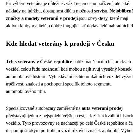
Při výběru veterána je důležité zvážit nejen cenu pořízení, ale také
náklady na údržbu, dostupnost dílů a možnosti servisu.
Nejoblíbeně
značky a modely veteránů v prodeji
jsou obvykle ty, které mají
aktivní kluby majitelů a dobře fungující síť dodavatelů náhradních d
Kde hledat veterány k prodeji v Česku
Trh s veterány v České republice
nabízí nadšencům historických
vozidel celou řadu možností, kde mohou najít svůj vysněný kousek
automobilové historie. Vyhledávání těchto unikátních vozidel vyžad
trpělivost, znalosti a pochopení specifik tohoto segmentu
automobilového trhu.
Specializované autobazary zaměřené na
auta veterani prodej
představují jednu z nejspolehlivějších cest, jak získat kvalitní histor
vozidlo. Tyto provozovny se nacházejí po celé České republice a ča
disponují širokým portfoliem vozů různých značek a období. Výho