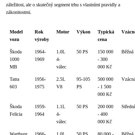
záležitost, ale o skutečný segment trhu s vlastními pravidly a
zákonitostmi.
Model
Rok
Motor
Výkon
Typická
Vzácn
vozu
výroby
cena
Škoda
1964-
1.0L
50 PS
150 000
Běžná
1000
1969
4-
- 300
MB
válec
000 Kč
Tatra
1956-
2.5L
95-105
500 000
Vzácn
603
1975
V8
PS
- 1 500
000 Kč
Škoda
1959-
1.1L
50 PS
200 000
Střední
Felicia
1964
4-
- 400
válec
000 Kč
Wartburg
1966-
1.0L
50 PS
80 000 -
Běžná