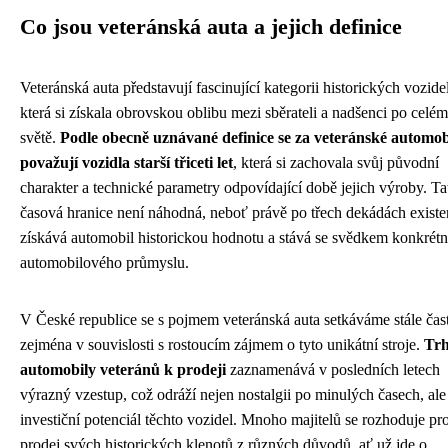
Co jsou veteránská auta a jejich definice
Veteránská auta představují fascinující kategorii historických vozidel
která si získala obrovskou oblibu mezi sběrateli a nadšenci po celém
světě.
Podle obecně uznávané definice se za veteránské automob
považují vozidla starší třiceti let
, která si zachovala svůj původní
charakter a technické parametry odpovídající době jejich výroby. Ta
časová hranice není náhodná, neboť právě po třech dekádách exist
získává automobil historickou hodnotu a stává se svědkem konkrétn
automobilového průmyslu.
V České republice se s pojmem veteránská auta setkáváme stále čast
zejména v souvislosti s rostoucím zájmem o tyto unikátní stroje.
Trh
automobily veteránů k prodeji
zaznamenává v posledních letech
výrazný vzestup, což odráží nejen nostalgii po minulých časech, ale
investiční potenciál těchto vozidel. Mnoho majitelů se rozhoduje pr
prodej svých historických klenotů z různých důvodů, ať už jde o