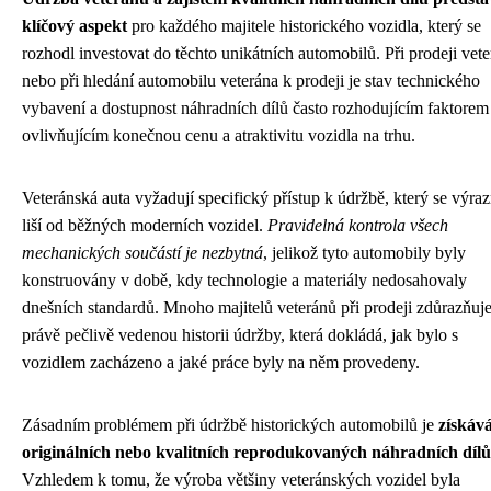
klíčový aspekt
pro každého majitele historického vozidla, který se
rozhodl investovat do těchto unikátních automobilů. Při prodeji vet
nebo při hledání automobilu veterána k prodeji je stav technického
vybavení a dostupnost náhradních dílů často rozhodujícím faktorem
ovlivňujícím konečnou cenu a atraktivitu vozidla na trhu.
Veteránská auta vyžadují specifický přístup k údržbě, který se výra
liší od běžných moderních vozidel.
Pravidelná kontrola všech
mechanických součástí je nezbytná
, jelikož tyto automobily byly
konstruovány v době, kdy technologie a materiály nedosahovaly
dnešních standardů. Mnoho majitelů veteránů při prodeji zdůrazňuj
právě pečlivě vedenou historii údržby, která dokládá, jak bylo s
vozidlem zacházeno a jaké práce byly na něm provedeny.
Zásadním problémem při údržbě historických automobilů je
získáv
originálních nebo kvalitních reprodukovaných náhradních dílů
Vzhledem k tomu, že výroba většiny veteránských vozidel byla