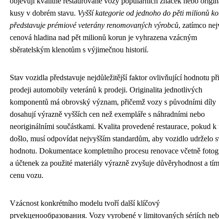
objevují kvalitně restaurované vozy populárních značek nebo origin
kusy v dobrém stavu.
Vyšší kategorie od jednoho do pěti milionů k
představuje prémiové veterány renomovaných výrobců
, zatímco nej
cenová hladina nad pět milionů korun je vyhrazena vzácným
sběratelským klenotům s výjimečnou historií.
Stav vozidla představuje nejdůležitější faktor ovlivňující hodnotu př
prodeji automobily veteránů k prodeji. Originalita jednotlivých
komponentů má obrovský význam, přičemž vozy s původními díly
dosahují výrazně vyšších cen než exempláře s náhradními nebo
neoriginálními součástkami. Kvalita provedené restaurace, pokud k 
došlo, musí odpovídat nejvyšším standardům, aby vozidlo udrželo 
hodnotu. Dokumentace kompletního procesu renovace včetně fotogr
a účtenek za použité materiály výrazně zvyšuje důvěryhodnost a tím
cenu vozu.
Vzácnost konkrétního modelu tvoří další klíčový
prvekценообразования. Vozy vyrobené v limitovaných sériích ne