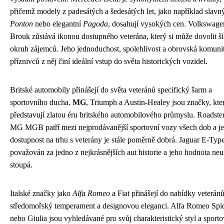
přičemž modely z padesátých a šedesátých let, jako například slavn
Ponton
nebo elegantní
Pagoda
, dosahují vysokých cen. Volkswage
Brouk zůstává ikonou dostupného veterána, který si může dovolit ši
okruh zájemců. Jeho jednoduchost, spolehlivost a obrovská komuni
příznivců z něj činí ideální vstup do světa historických vozidel.
Britské automobily přinášejí do světa veteránů specifický šarm a
sportovního ducha.
MG
, Triumph a Austin-Healey jsou značky, kte
představují zlatou éru britského automobilového průmyslu. Roadste
MG MGB patří mezi nejprodávanější sportovní vozy všech dob a j
dostupnost na trhu s veterány je stále poměrně dobrá. Jaguar E-Type
považován za jedno z nejkrásnějších aut historie a jeho hodnota neu
stoupá.
Italské značky jako
Alfa Romeo
a Fiat přinášejí do nabídky veterán
středomořský temperament a designovou eleganci. Alfa Romeo Spi
nebo Giulia jsou vyhledávané pro svůj charakteristický styl a sporto