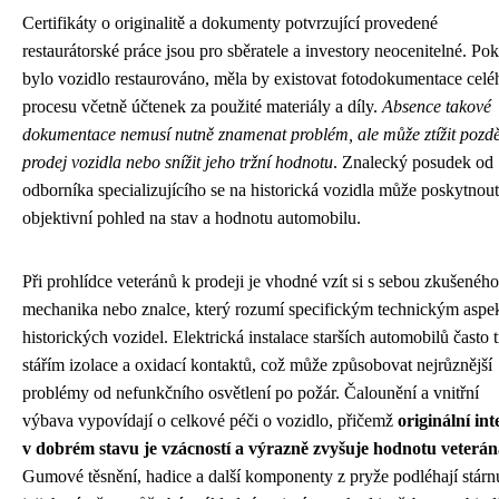
Certifikáty o originalitě a dokumenty potvrzující provedené
restaurátorské práce jsou pro sběratele a investory neocenitelné. Po
bylo vozidlo restaurováno, měla by existovat fotodokumentace celé
procesu včetně účtenek za použité materiály a díly.
Absence takové
dokumentace nemusí nutně znamenat problém, ale může ztížit pozdě
prodej vozidla nebo snížit jeho tržní hodnotu
. Znalecký posudek od
odborníka specializujícího se na historická vozidla může poskytnout
objektivní pohled na stav a hodnotu automobilu.
Při prohlídce veteránů k prodeji je vhodné vzít si s sebou zkušeného
mechanika nebo znalce, který rozumí specifickým technickým asp
historických vozidel. Elektrická instalace starších automobilů často t
stářím izolace a oxidací kontaktů, což může způsobovat nejrůznější
problémy od nefunkčního osvětlení po požár. Čalounění a vnitřní
výbava vypovídají o celkové péči o vozidlo, přičemž
originální int
v dobrém stavu je vzácností a výrazně zvyšuje hodnotu veterán
Gumové těsnění, hadice a další komponenty z pryže podléhají stárnu