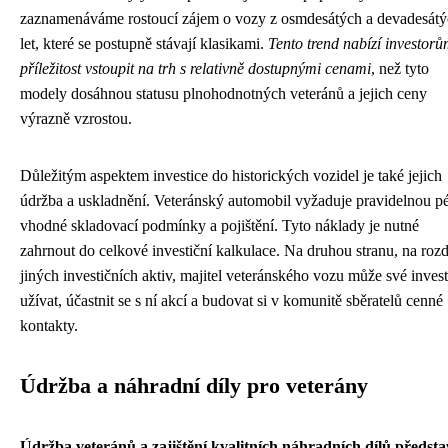
zaznamenáváme rostoucí zájem o vozy z osmdesátých a devadesát
let, které se postupně stávají klasikami.
Tento trend nabízí investor
příležitost vstoupit na trh s relativně dostupnými cenami
, než tyto
modely dosáhnou statusu plnohodnotných veteránů a jejich ceny
výrazně vzrostou.
Důležitým aspektem investice do historických vozidel je také jejich
údržba a uskladnění. Veteránský automobil vyžaduje pravidelnou pé
vhodné skladovací podmínky a pojištění. Tyto náklady je nutné
zahrnout do celkové investiční kalkulace. Na druhou stranu, na rozd
jiných investičních aktiv, majitel veteránského vozu může své invest
užívat, účastnit se s ní akcí a budovat si v komunitě sběratelů cenné
kontakty.
Údržba a náhradní díly pro veterány
Údržba veteránů a zajištění kvalitních náhradních dílů předsta