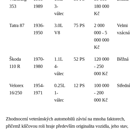
353
1989
3-
180 000
válec
Kč
Tatra 87
1936-
3.0L
75 PS
2 000
Velmi
1950
V8
000 - 5
vzácná
000 000
Kč
Škoda
1970-
1.1L
52 PS
120 000
Běžná
110 R
1980
4-
- 250
válec
000 Kč
Velorex
1954-
0.25L
12 PS
100 000
Střední
16/250
1971
1-
- 200
válec
000 Kč
Zhodnocení veteránských automobilů závisí na mnoha faktorech,
přičemž klíčovou roli hraje především originalita vozidla, jeho stav,