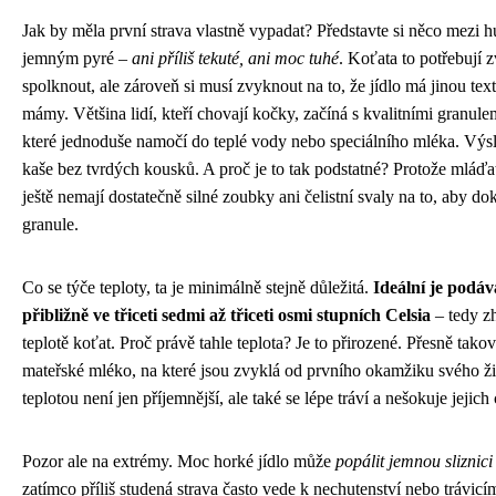
Jak by měla první strava vlastně vypadat? Představte si něco mezi h
jemným pyré –
ani příliš tekuté, ani moc tuhé
. Koťata to potřebují 
spolknout, ale zároveň si musí zvyknout na to, že jídlo má jinou te
mámy. Většina lidí, kteří chovají kočky, začíná s kvalitními granule
které jednoduše namočí do teplé vody nebo speciálního mléka. Vý
kaše bez tvrdých kousků. A proč je to tak podstatné? Protože mláď
ještě nemají dostatečně silné zoubky ani čelistní svaly na to, aby do
granule.
Co se týče teploty, ta je minimálně stejně důležitá.
Ideální je podáv
přibližně ve třiceti sedmi až třiceti osmi stupních Celsia
– tedy zh
teplotě koťat. Proč právě tahle teplota? Je to přirozené. Přesně tako
mateřské mléko, na které jsou zvyklá od prvního okamžiku svého živ
teplotou není jen příjemnější, ale také se lépe tráví a nešokuje jejich 
Pozor ale na extrémy. Moc horké jídlo může
popálit jemnou sliznici
zatímco příliš studená strava často vede k nechutenství nebo trávi