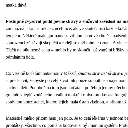
matka dává.
Postupně zvyšovat podíl pevné stravy a snižovat závislost na 
zní možná jako instrukce z učebnice, ale ve skutečnosti každé koťá
tempem. Některé malé gurmány se vrhnou na nové chutě s nadšením
sourozenci zůstávají skeptičtí a raději se drží toho, co znají. A víte 
Tlačit na pilu nemá cenu – mohlo by to skončit naštvanými bříšky
odmítáním jídla.
Co vlastně koťatům nabídnout?
Měkká, snadno stravitelná strava je
si představit, že byste po celý život pili pouze smoothie a najedno
suchý chléb. Podobně na tom jsou koťata – potřebují jemný přech
granule v teplé vodě nebo kvalitní mokré krmivo pro koťata fungují
správnou konzistenci, kterou jejich malá ústa zvládnou, a přitom už
Mateřské mléko přitom není jen jídlo. Je to celá lékárna v jednom b
protilátky, všechno, co pomáhá budovat silný imunitní systém. Proto