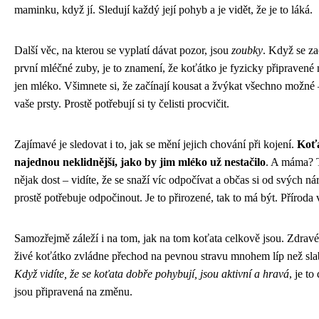
maminku, když jí. Sledují každý její pohyb a je vidět, že je to láká.
Další věc, na kterou se vyplatí dávat pozor, jsou
zoubky
. Když se za
první mléčné zuby, je to znamení, že koťátko je fyzicky připravené 
jen mléko. Všimnete si, že začínají kousat a žvýkat všechno možné 
vaše prsty. Prostě potřebují si ty čelisti procvičit.
Zajímavé je sledovat i to, jak se mění jejich chování při kojení.
Koťa
najednou neklidnější, jako by jim mléko už nestačilo
. A máma? 
nějak dost – vidíte, že se snaží víc odpočívat a občas si od svých 
prostě potřebuje odpočinout. Je to přirozené, tak to má být. Příroda v
Samozřejmě záleží i na tom, jak na tom koťata celkově jsou. Zdravé
živé koťátko zvládne přechod na pevnou stravu mnohem líp než slab
Když vidíte, že se koťata dobře pohybují, jsou aktivní a hravá
, je to
jsou připravená na změnu.