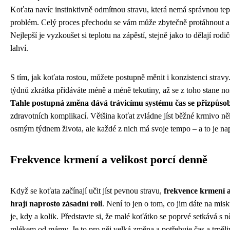
Koťata navíc instinktivně odmítnou stravu, která nemá správnou tep
problém. Celý proces přechodu se vám může zbytečně protáhnout a
Nejlepší je vyzkoušet si teplotu na zápěstí, stejně jako to dělají rod
lahví.
S tím, jak koťata rostou, můžete postupně měnit i konzistenci strav
týdnů zkrátka přidáváte méně a méně tekutiny, až se z toho stane n
Tahle postupná změna dává trávicímu systému čas se přizpůsob
zdravotních komplikací. Většina koťat zvládne jíst běžné krmivo n
osmým týdnem života, ale každé z nich má svoje tempo – a to je na
Frekvence krmení a velikost porcí denně
Když se koťata začínají učit jíst pevnou stravu,
frekvence krmení a
hrají naprosto zásadní roli
. Není to jen o tom, co jim dáte na misk
je, kdy a kolik. Představte si, že malé koťátko se poprvé setkává s 
mlékem od mámy. Je to pro něj velká změna a potřebuje čas a trpěli