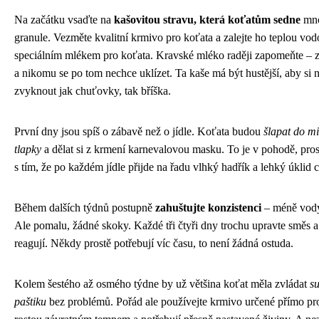
Na začátku vsaďte na
kašovitou stravu, která koťatům sedne
mno
granule. Vezměte kvalitní krmivo pro koťata a zalejte ho teplou vo
speciálním mlékem pro koťata. Kravské mléko raději zapomeňte – 
a nikomu se po tom nechce uklízet. Ta kaše má být hustější, aby si 
zvyknout jak chuťovky, tak bříška.
První dny jsou spíš o zábavě než o jídle. Koťata budou
šlapat do mi
tlapky
a dělat si z krmení karnevalovou masku. To je v pohodě, prost
s tím, že po každém jídle přijde na řadu vlhký hadřík a lehký úklid c
Během dalších týdnů postupně
zahuštujte konzistenci
– méně vody,
Ale pomalu, žádné skoky. Každé tři čtyři dny trochu upravte směs a s
reagují. Někdy prostě potřebují víc času, to není žádná ostuda.
Kolem šestého až osmého týdne by už většina koťat měla zvládat
s
paštiku
bez problémů. Pořád ale používejte krmivo určené přímo pro 