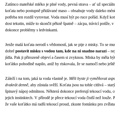
Zatímco mateřské mléko je plné vody, pevná strava – ať už speciáln
koťata nebo postupně přidávané maso – obsahuje vody daleko méně
potřeba ten rozdíl vyrovnat. Voda musí být po ruce pořád. Když ko
dost tekutin, může to skončit pěkně špatně – zácpa, trávicí potíže, v
dokonce problémy s ledvinkami.
Jenže malá koťata nerodí s vědomostí, jak se pije z misky. To se mus
dobré
postavit misku s vodou tam, kde na ni snadno narazí
– ne
jídla. Pak ji přirozeně objeví a časem si zvyknou. Miska by měla být
koťátko pohodlně napilo, aniž by riskovala, že se namočí nebo ještě
Záleží i na tom, jaká ta voda vlastně je.
Měli byste ji vyměňovat as
dvakrát denně
, aby zůstala svěží. Koťata jsou na tohle citlivá – sta
špinavý nápoj odmítnou. Některá dokonce preferují tekoucí vodu, 
jejich instinktech. V přírodě je přece tekoucí voda čistší než louže.
že vaše koťátko má radši tekoucí proud, zkuste fontánku pro zvířata