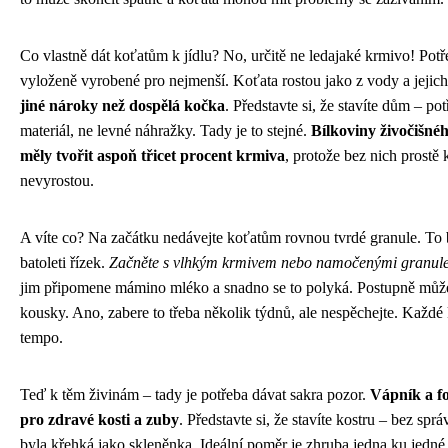
Co vlastně dát koťatům k jídlu? No, určitě ne ledajaké krmivo! Potře
vyloženě vyrobené pro nejmenší. Koťata rostou jako z vody a jejic
jiné nároky než dospělá kočka
. Představte si, že stavíte dům – pot
materiál, ne levné náhražky. Tady je to stejné.
Bílkoviny živočišné
měly tvořit aspoň třicet procent krmiva
, protože bez nich prostě
nevyrostou.
A víte co? Na začátku nedávejte koťatům rovnou tvrdé granule. To 
batoleti řízek.
Začněte s vlhkým krmivem nebo namočenými granul
jim připomene mámino mléko a snadno se to polyká. Postupně můžet
kousky. Ano, zabere to třeba několik týdnů, ale nespěchejte. Každé
tempo.
Teď k těm živinám – tady je potřeba dávat sakra pozor.
Vápník a fo
pro zdravé kosti a zuby
. Představte si, že stavíte kostru – bez sp
byla křehká jako skleněnka. Ideální poměr je zhruba jedna ku jedn