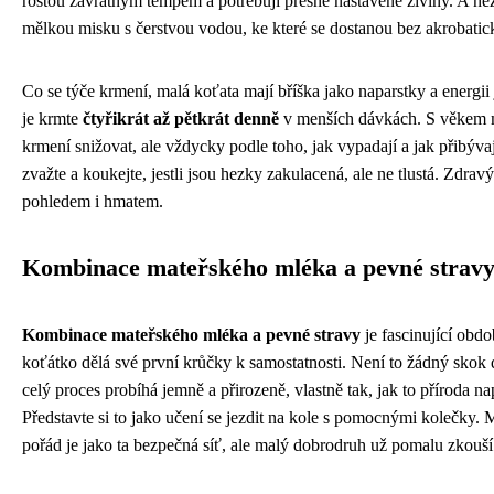
rostou závratným tempem a potřebují přesně nastavené živiny. A n
mělkou misku s čerstvou vodou, ke které se dostanou bez akrobati
Co se týče krmení, malá koťata mají bříška jako naparstky a energii 
je krmte
čtyřikrát až pětkrát denně
v menších dávkách. S věkem 
krmení snižovat, ale vždycky podle toho, jak vypadají a jak přibývaj
zvažte a koukejte, jestli jsou hezky zakulacená, ale ne tlustá. Zdrav
pohledem i hmatem.
Kombinace mateřského mléka a pevné strav
Kombinace mateřského mléka a pevné stravy
je fascinující obdo
koťátko dělá své první krůčky k samostatnosti. Není to žádný skok
celý proces probíhá jemně a přirozeně, vlastně tak, jak to příroda na
Představte si to jako učení se jezdit na kole s pomocnými kolečky. 
pořád je jako ta bezpečná síť, ale malý dobrodruh už pomalu zkouš