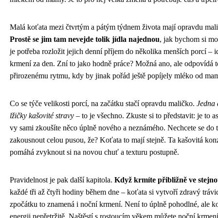
Malá koťata mezi čtvrtým a pátým týdnem života mají opravdu mali
Prostě se jim tam nevejde tolik jídla najednou
, jak bychom si mo
je potřeba rozložit jejich denní příjem do několika menších porcí – 
krmení za den. Zní to jako hodně práce? Možná ano, ale odpovídá to
přirozenému rytmu, kdy by jinak pořád ještě popíjely mléko od ma
Co se týče velikosti porcí, na začátku stačí opravdu maličko.
Jedna 
lžičky kašovité stravy
– to je všechno. Zkuste si to představit: je to a
vy sami zkoušíte něco úplně nového a neznámého. Nechcete se do 
zakousnout celou pusou, že? Koťata to mají stejně. Ta kašovitá kon
pomáhá zvyknout si na novou chuť a texturu postupně.
Pravidelnost je pak další kapitola.
Když krmíte přibližně ve stejn
každé tři až čtyři hodiny během dne – koťata si vytvoří zdravý trávi
zpočátku to znamená i noční krmení. Není to úplně pohodlné, ale ko
energii nepřetržitě. Naštěstí s rostoucím věkem můžete noční krmen