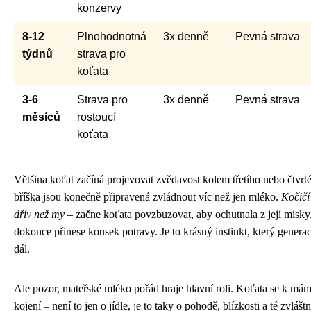
konzervy
8-12
Plnohodnotná
3x denně
Pevná strava
týdnů
strava pro
koťata
3-6
Strava pro
3x denně
Pevná strava
měsíců
rostoucí
koťata
Většina koťat začíná projevovat zvědavost kolem třetího nebo čtvrté
bříška jsou konečně připravená zvládnout víc než jen mléko.
Kočičí
dřív než my
– začne koťata povzbuzovat, aby ochutnala z její misky
dokonce přinese kousek potravy. Je to krásný instinkt, který genera
dál.
Ale pozor, mateřské mléko pořád hraje hlavní roli. Koťata se k mám
kojení – není to jen o jídle, je to taky o pohodě, blízkosti a té zvláštn