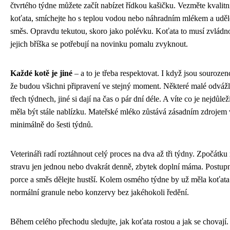
čtvrtého týdne můžete začít nabízet řídkou kašičku. Vezměte kvalit
koťata, smíchejte ho s teplou vodou nebo náhradním mlékem a uděle
směs. Opravdu tekutou, skoro jako polévku. Koťata to musí zvládn
jejich bříška se potřebují na novinku pomalu zvyknout.
Každé kotě je jiné
– a to je třeba respektovat. I když jsou souroze
že budou všichni připravení ve stejný moment. Některé malé odvážli
třech týdnech, jiné si dají na čas o pár dní déle. A víte co je nejdůl
měla být stále nablízku. Mateřské mléko zůstává zásadním zdrojem v
minimálně do šesti týdnů.
Veterináři radí roztáhnout celý proces na dva až tři týdny. Zpočátk
stravu jen jednou nebo dvakrát denně, zbytek doplní máma. Postupně
porce a směs dělejte hustší. Kolem osmého týdne by už měla koťata 
normální granule nebo konzervy bez jakéhokoli ředění.
Během celého přechodu sledujte, jak koťata rostou a jak se chovají