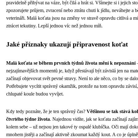
pravidelně přibývat na váze, být čilá a hrát si. Všímejte si i jejich st
zpozorujete průjem, zvracení nebo ztrátu chuti k jídlu, neváhejte a 
veterináři. Malá koťata jsou na změny ve stravě opravdu citlivá a 
ztrácet tekutiny. Lepší jednou víc než jednou míň.
Jaké příznaky ukazují připravenost koťat
Malá koťata se během prvních týdnů života mění k nepoznání
–
nejzajímavějších momentů je, když přestávají být závislá jen na ma
začínají objevovat svět pevné stravy. Není to ale něco, co by se dal
Potřebujete vycítit správný okamžik, protože na tom opravdu závisí,
chlupaté koule budou vyvíjet.
Kdy tedy poznáte, že je ten správný čas?
Většinou se tak stává ko
čtvrtého týdne života
. Najednou vidíte, jak se koťata začínají zaj
kolem sebe – už nejsou jen takové ty ospalé klubíčka. Oči mají dok
mnohem jistěji a začínají aktivně zkoumat každý kout. A co je úplně