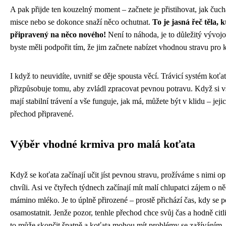
A pak přijde ten kouzelný moment – začnete je přistihovat, jak čuc
misce nebo se dokonce snaží něco ochutnat.
To je jasná řeč těla, 
připravený na něco nového!
Není to náhoda, je to důležitý vývojo
byste měli podpořit tím, že jim začnete nabízet vhodnou stravu pro 
I když to neuvidíte, uvnitř se děje spousta věcí. Trávicí systém koťa
přizpůsobuje tomu, aby zvládl zpracovat pevnou potravu. Když si v
mají stabilní trávení a vše funguje, jak má, můžete být v klidu – jejic
přechod připravené.
Výběr vhodné krmiva pro malá koťata
Když se koťata začínají učit jíst pevnou stravu, prožíváme s nimi o
chvíli. Asi ve čtyřech týdnech začínají mít malí chlupatci zájem o ně
mámino mléko. Je to úplně přirozené – prostě přichází čas, kdy se p
osamostatnit. Jenže pozor, tenhle přechod chce svůj čas a hodně citli
to může skončit špatně a koťata mohou mít problémy se zažíváním.