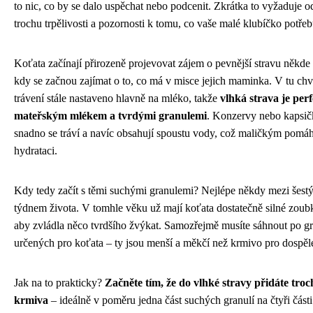
to nic, co by se dalo uspěchat nebo podcenit. Zkrátka to vyžaduje od
trochu trpělivosti a pozornosti k tomu, co vaše malé klubíčko potřeb
Koťata začínají přirozeně projevovat zájem o pevnější stravu někde
kdy se začnou zajímat o to, co má v misce jejich maminka. V tu chví
trávení stále nastaveno hlavně na mléko, takže
vlhká strava je per
mateřským mlékem a tvrdými granulemi
. Konzervy nebo kapsič
snadno se tráví a navíc obsahují spoustu vody, což maličkým pomá
hydrataci.
Kdy tedy začít s těmi suchými granulemi? Nejlépe někdy mezi šes
týdnem života. V tomhle věku už mají koťata dostatečně silné zoubky
aby zvládla něco tvrdšího žvýkat. Samozřejmě musíte sáhnout po gr
určených pro koťata – ty jsou menší a měkčí než krmivo pro dospěl
Jak na to prakticky?
Začněte tím, že do vlhké stravy přidáte tro
krmiva
– ideálně v poměru jedna část suchých granulí na čtyři část