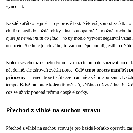
vynechat.
Každé koťátko je jiné – to je prostě fakt. Některá jsou od začátku op
chutí se pustí do každé misky. Jiná jsou opatrnější, možná trochu bo
byste je neměli nutit do jídla
– to by mohlo vytvořit negativní vztah k
nechcete. Sledujte jejich váhu, to vám nejlépe poradí, jestli to děláte
Kolem šestého až osmého týdne už můžete pomalu snižovat počet kr
pět denně, ale zároveň zvětšit porce.
Celý tento proces musí být p
přirozený
– nenechte se tlačit časem ani nějakými tabulkami. Kaž
tempo. Když mu bude kolem tří měsíců, většinou už zvládne tři až č
což se už víc podobá režimu dospělé kočky.
Přechod z vlhké na suchou stravu
Přechod z vlhké na suchou stravu je pro každé koťátko opravdu zás