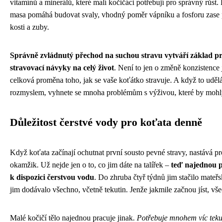
vitamínů a minerálů, které malí kočičáci potřebují pro správný růst
masa pomáhá budovat svaly, vhodný poměr vápníku a fosforu zase
kosti a zuby.
Správně zvládnutý přechod na suchou stravu vytváří základ p
stravovací návyky na celý život
. Není to jen o změně konzistence j
celková proměna toho, jak se vaše koťátko stravuje. A když to udělá
rozmyslem, vyhnete se mnoha problémům s výživou, které by mohly 
Důležitost čerstvé vody pro koťata denně
Když koťata začínají ochutnat první sousto pevné stravy, nastává p
okamžik. Už nejde jen o to, co jim dáte na talířek –
teď najednou po
k dispozici čerstvou vodu
. Do zhruba čtyř týdnů jim stačilo mateř
jim dodávalo všechno, včetně tekutin. Jenže jakmile začnou jíst, vš
Malé kočičí tělo najednou pracuje jinak.
Potřebuje mnohem víc teku