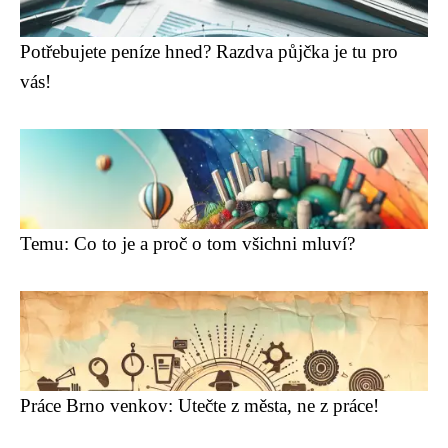
Potřebujete peníze hned? Razdva půjčka je tu pro
vás!
Temu: Co to je a proč o tom všichni mluví?
Práce Brno venkov: Utečte z města, ne z práce!