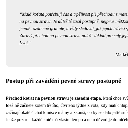
Malá koťata potřebují čas a trpělivost při přechodu z mat
na pevnou stravu. Je důležité začít postupně, nejprve měkko
jemně rozdrcené granule, a vždy sledovat, jak jejich trávicí 
Zdravý přechod na pevnou stravu položí základ pro celý jej
život.
Markét
Postup při zavádění pevné stravy postupně
Přechod koťat na pevnou stravu je zásadní etapa
, která chce svů
Ideálně začnete kolem třetího, čtvrtého týdne života, kdy malí chlu
začínají okatě čichat k misce mámy a zkouší, co by se dalo ještě sn
Jenže pozor – každé kotě má vlastní tempo a není důvod je do ničeh