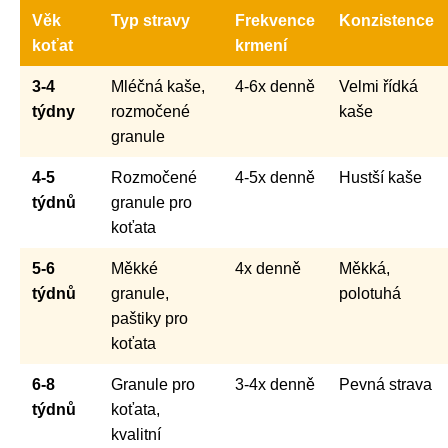
Věk
Typ stravy
Frekvence
Konzistence
koťat
krmení
3-4
Mléčná kaše,
4-6x denně
Velmi řídká
týdny
rozmočené
kaše
granule
4-5
Rozmočené
4-5x denně
Hustší kaše
týdnů
granule pro
koťata
5-6
Měkké
4x denně
Měkká,
týdnů
granule,
polotuhá
paštiky pro
koťata
6-8
Granule pro
3-4x denně
Pevná strava
týdnů
koťata,
kvalitní