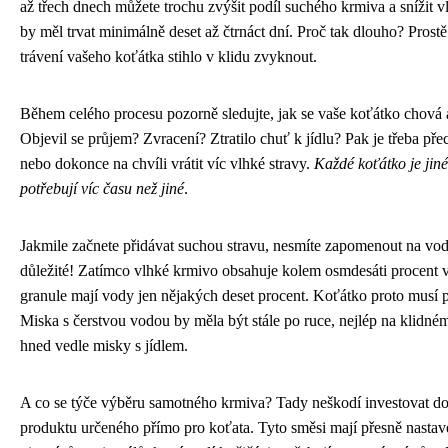
až třech dnech můžete trochu zvýšit podíl suchého krmiva a snížit 
by měl trvat minimálně deset až čtrnáct dní. Proč tak dlouho? Prostě
trávení vašeho koťátka stihlo v klidu zvyknout.
Během celého procesu pozorně sledujte, jak se vaše koťátko chová 
Objevil se průjem? Zvracení? Ztratilo chuť k jídlu? Pak je třeba př
nebo dokonce na chvíli vrátit víc vlhké stravy.
Každé koťátko je jiné
potřebují víc času než jiné
.
Jakmile začnete přidávat suchou stravu, nesmíte zapomenout na vod
důležité! Zatímco vlhké krmivo obsahuje kolem osmdesáti procent 
granule mají vody jen nějakých deset procent. Koťátko proto musí p
Miska s čerstvou vodou by měla být stále po ruce, nejlép na klidném
hned vedle misky s jídlem.
A co se týče výběru samotného krmiva? Tady neškodí investovat do
produktu určeného přímo pro koťata. Tyto směsi mají přesně nastav