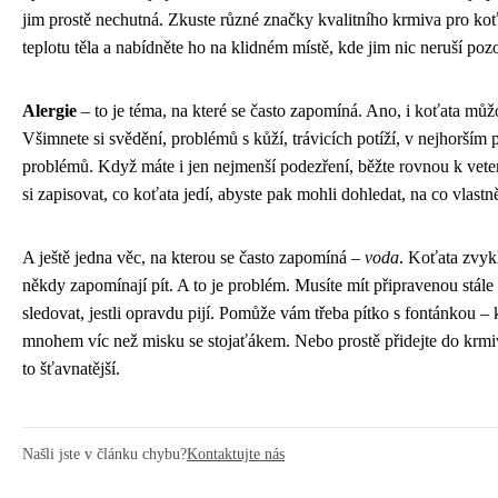
jim prostě nechutná. Zkuste různé značky kvalitního krmiva pro koť
teplotu těla a nabídněte ho na klidném místě, kde jim nic neruší poz
Alergie
– to je téma, na které se často zapomíná. Ano, i koťata můž
Všimnete si svědění, problémů s kůží, trávicích potíží, v nejhorším 
problémů. Když máte i jen nejmenší podezření, běžte rovnou k veter
si zapisovat, co koťata jedí, abyste pak mohli dohledat, na co vlastně
A ještě jedna věc, na kterou se často zapomíná –
voda
. Koťata zvyk
někdy zapomínají pít. A to je problém. Musíte mít připravenou stále
sledovat, jestli opravdu pijí. Pomůže vám třeba pítko s fontánkou – k
mnohem víc než misku se stojaťákem. Nebo prostě přidejte do krmiv
to šťavnatější.
Našli jste v článku chybu?
Kontaktujte nás