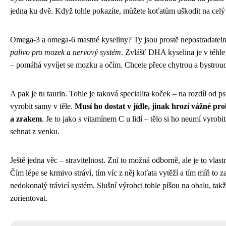
jedna ku dvě. Když tohle pokazíte, můžete koťatům uškodit na celý 
Omega-3 a omega-6 mastné kyseliny? Ty jsou prostě nepostradatel
palivo pro mozek a nervový systém
. Zvlášť DHA kyselina je v téhle 
– pomáhá vyvíjet se mozku a očím. Chcete přece chytrou a bystrou
A pak je tu taurin. Tohle je taková specialita koček – na rozdíl od 
vyrobit samy v těle.
Musí ho dostat v jídle, jinak hrozí vážné pr
a zrakem
. Je to jako s vitamínem C u lidí – tělo si ho neumí vyrob
sehnat z venku.
Ještě jedna věc – stravitelnost. Zní to možná odborně, ale je to vlas
Čím lépe se krmivo stráví, tím víc z něj koťata vytěží a tím míň to za
nedokonalý trávicí systém. Slušní výrobci tohle píšou na obalu, tak
zorientovat.