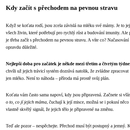
Kdy začít s přechodem na pevnou stravu
Když se koťata rodí, jsou zcela závislá na mléku své mámy. Je to jej
všech živin, které potřebují pro rychlý růst a budování imunity. Ale 
je třeba začít s přechodem na pevnou stravu. A víte co? Načasování 
opravdu důležité.
Nejlepší doba pro začátek je někde mezi třetím a čtvrtým týdn
chvíli už jejich trávicí systém dozrává natolik, že zvládne zpracovat
jen mléko. Není to náhoda – příroda má prostě svůj plán.
Koťata vám často sama napoví, kdy jsou připravená. Začnete si vší
o to, co jí jejich máma
, čuchají k její misce, možná se i pokusí něco
vlastně skvělý signál, že jejich tělo je připravené na změnu.
Teď ale pozor – nespěchejte. Přechod musí být postupný a jemný. 