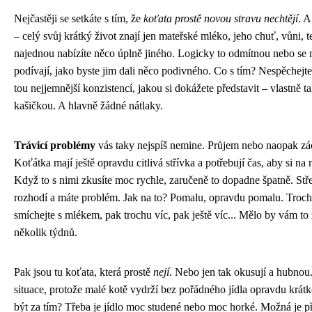
Nejčastěji se setkáte s tím, že
koťata prostě novou stravu nechtějí
. A
– celý svůj krátký život znají jen mateřské mléko, jeho chuť, vůni, t
najednou nabízíte něco úplně jiného. Logicky to odmítnou nebo se n
podívají, jako byste jim dali něco podivného. Co s tím? Nespěchejte.
tou nejjemnější konzistencí, jakou si dokážete představit – vlastně t
kašičkou. A hlavně žádné nátlaky.
Trávicí problémy
vás taky nejspíš nemine. Průjem nebo naopak zácp
Koťátka mají ještě opravdu citlivá střívka a potřebují čas, aby si na 
Když to s nimi zkusíte moc rychle, zaručeně to dopadne špatně. Stř
rozhodí a máte problém. Jak na to? Pomalu, opravdu pomalu. Troch
smíchejte s mlékem, pak trochu víc, pak ještě víc... Mělo by vám to 
několik týdnů.
Pak jsou tu koťata, která prostě
nejí
. Nebo jen tak okusují a hubnou.
situace, protože malé kotě vydrží bez pořádného jídla opravdu krá
být za tím? Třeba je jídlo moc studené nebo moc horké. Možná je př