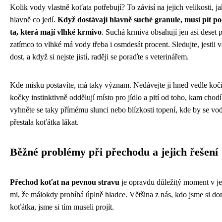
Kolik vody vlastně koťata potřebují? To závisí na jejich velikosti, 
hlavně co jedí.
Když dostávají hlavně suché granule, musí pít po
ta, která mají vlhké krmivo
. Suchá krmiva obsahují jen asi deset p
zatímco to vlhké má vody třeba i osmdesát procent. Sledujte, jestli 
dost, a když si nejste jistí, raději se poraďte s veterinářem.
Kde misku postavíte, má taky význam. Nedávejte ji hned vedle koč
kočky instinktivně oddělují místo pro jídlo a pití od toho, kam chod
vyhněte se taky přímému slunci nebo blízkosti topení, kde by se vod
přestala koťátka lákat.
Běžné problémy při přechodu a jejich řešení
Přechod koťat na pevnou stravu
je opravdu důležitý moment v jej
mi, že málokdy probíhá úplně hladce. Většina z nás, kdo jsme si do
koťátka, jsme si tím museli projít.