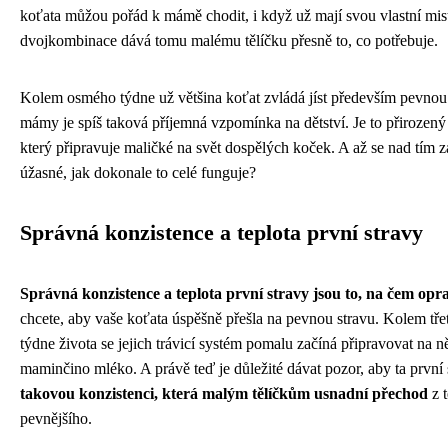
koťata můžou pořád k mámě chodit, i když už mají svou vlastní mis
dvojkombinace dává tomu malému tělíčku přesně to, co potřebuje.
Kolem osmého týdne už většina koťat zvládá jíst především pevnou
mámy je spíš taková příjemná vzpomínka na dětství. Je to přirozený
který připravuje maličké na svět dospělých koček. A až se nad tím z
úžasné, jak dokonale to celé funguje?
Správná konzistence a teplota první stravy
Správná konzistence a teplota první stravy jsou to, na čem opr
chcete, aby vaše koťata úspěšně přešla na pevnou stravu. Kolem třet
týdne života se jejich trávicí systém pomalu začíná připravovat na n
maminčino mléko. A právě teď je důležité dávat pozor, aby ta první
takovou konzistenci, která malým tělíčkům usnadní přechod
z t
pevnějšího.