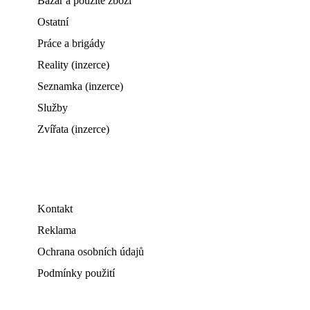
Bazar a použité zboží
Ostatní
Práce a brigády
Reality (inzerce)
Seznamka (inzerce)
Služby
Zvířata (inzerce)
Kontakt
Reklama
Ochrana osobních údajů
Podmínky použití