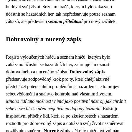
budovat svůj život. Seznam hráčů, kterým bylo zakázáno
účastnit se hazardních her, tak nepředstavuje pouze seznam
zákazů, ale především
seznam příležitostí
pro nový začátek.
Dobrovolný a nucený zápis
Registr vyloučených hráčů a seznam hráčů, kterým bylo
zakázáno účastnit se hazardních her, zahrnuje i možnost
dobrovolného a nuceného zápisu.
Dobrovolný zápis
představuje zodpovědný krok pro ty, kteří chtějí aktivně
předcházet potenciálním problémům s hazardem. Je to projev
sebeuvědomění a snahy o kontrolu nad vlastním životem.
Mnoho lidí tuto možnost vnímá jako pozitivní nástroj, jak chránit
sebe a své blízké před negativními dopady hazardu.
Existují
inspirativní příběhy lidí, kteří se po zkušenostech s hazardem
rozhodli pro dobrovolný zápis a dokázali svůj život nasměrovat
pozitivním směrem.
Nucený zápis
, ačkoliv může být vnímán