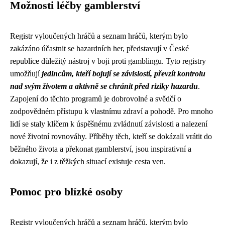
Možnosti léčby gamblerství
Registr vyloučených hráčů a seznam hráčů, kterým bylo
zakázáno účastnit se hazardních her, představují v České
republice důležitý nástroj v boji proti gamblingu. Tyto registry
umožňují
jedincům, kteří bojují se závislostí, převzít kontrolu
nad svým životem a aktivně se chránit před riziky hazardu
.
Zapojení do těchto programů je dobrovolné a svědčí o
zodpovědném přístupu k vlastnímu zdraví a pohodě. Pro mnoho
lidí se staly klíčem k úspěšnému zvládnutí závislosti a nalezení
nové životní rovnováhy. Příběhy těch, kteří se dokázali vrátit do
běžného života a překonat gamblerství, jsou inspirativní a
dokazují, že i z těžkých situací existuje cesta ven.
Pomoc pro blízké osoby
Registr vyloučených hráčů a seznam hráčů, kterým bylo