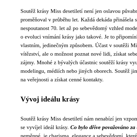
Soutěž krásy Miss desetiletí není jen oslavou půvabno
proměňoval v průběhu let. Každá dekáda přinášela své
nespoutanost 70. let až po sebevědomý vzhled mod
o evoluci vnímání krásy jako takové. Je to připomí
vlastním, jedinečným způsobem. Účast v soutěži Mis
vítězství, ale o možnost poznat nové lidi, získat se
zájmy. Mnohé z bývalých účastnic soutěží krásy vyu
modelingu, médiích nebo jiných oborech. Soutěž ji
na veřejnosti a získat cenné kontakty.
Vývoj ideálu krásy
Soutěž krásy Miss desetiletí nám nenabízí jen vzpom
se vyvíjel ideál krásy.
Co bylo dříve považováno za 
neměnné, je charisma, elegance a sebevědomí, které