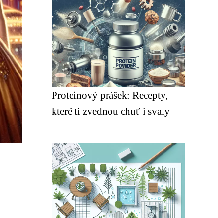
Proteinový prášek: Recepty,
které ti zvednou chuť i svaly