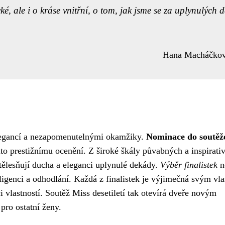
cké, ale i o kráse vnitřní, o tom, jak jsme se za uplynulých d
Hana Macháčko
 elegancí a nezapomenutelnými okamžiky.
Nominace do soutěž
to prestižnímu ocenění. Z široké škály půvabných a inspirati
ztělesňují ducha a eleganci uplynulé dekády.
Výběr finalistek
n
teligenci a odhodlání. Každá z finalistek je výjimečná svým vl
vlastností. Soutěž Miss desetiletí tak otevírá dveře novým
pro ostatní ženy.