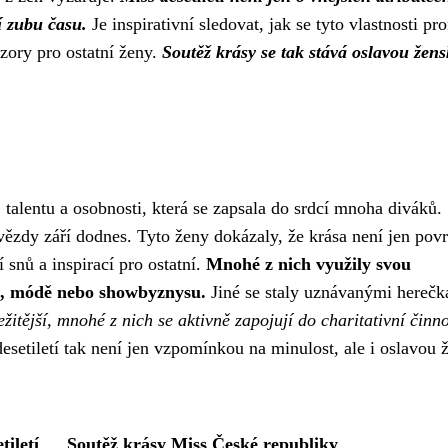
í zubu času.
Je inspirativní sledovat, jak se tyto vlastnosti pro
vzory pro ostatní ženy.
Soutěž krásy se tak stává oslavou žens
, talentu a osobnosti, která se zapsala do srdcí mnoha diváků.
ězdy září dodnes. Tyto ženy dokázaly, že krása není jen pov
 snů a inspirací pro ostatní.
Mnohé z nich využily svou
h, módě nebo showbyznysu.
Jiné se staly uznávanými herečk
ežitější, mnohé z nich se aktivně zapojují do charitativní činno
esetiletí tak není jen vzpomínkou na minulost, ale i oslavou 
tiletí
Soutěž krásy Miss České republiky