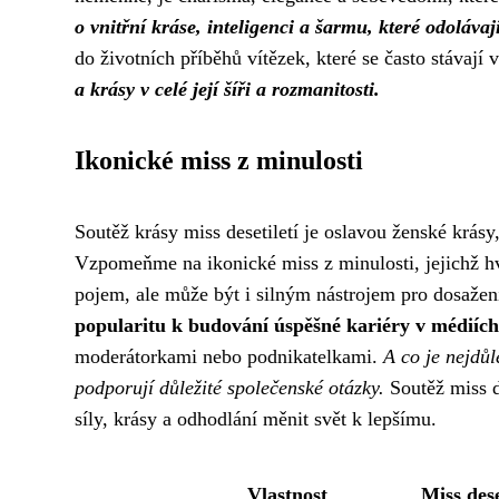
o vnitřní kráse, inteligenci a šarmu, které odolávaj
do životních příběhů vítězek, které se často stávají 
a krásy v celé její šíři a rozmanitosti.
Ikonické miss z minulosti
Soutěž krásy miss desetiletí je oslavou ženské krásy
Vzpomeňme na ikonické miss z minulosti, jejichž hv
pojem, ale může být i silným nástrojem pro dosažení
popularitu k budování úspěšné kariéry v médiíc
moderátorkami nebo podnikatelkami.
A co je nejdůl
podporují důležité společenské otázky.
Soutěž miss d
síly, krásy a odhodlání měnit svět k lepšímu.
Vlastnost
Miss dese