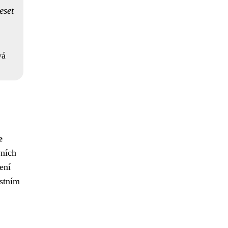
eset
vá
e
vních
ení
astním