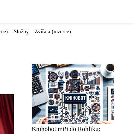
rce)
Služby
Zvířata (inzerce)
Knihobot míří do Rohlíku: