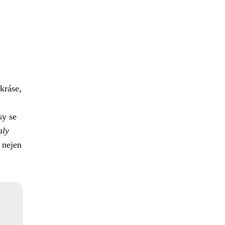
 kráse,
sy se
aly
u nejen