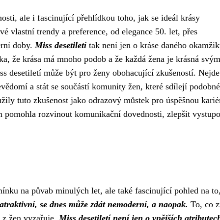
sti, ale i fascinující přehlídkou toho, jak se ideál krásy
 vlastní trendy a preference, od elegance 50. let, přes
erní doby.
Miss desetiletí
tak není jen o kráse daného okamžik
nka, že krása má mnoho podob a že každá žena je krásná svý
s desetiletí může být pro ženy obohacující zkušeností. Nejde
bevědomí a stát se součástí komunity žen, které sdílejí podobné
žily tuto zkušenost jako odrazový můstek pro úspěšnou karié
m pomohla rozvinout komunikační dovednosti, zlepšit vystup
ínku na půvab minulých let, ale také fascinující pohled na to,
atraktivní, se dnes může zdát nemoderní, a naopak.
To, co z
 z žen vyzařuje.
Miss desetiletí není jen o vnějších atributech