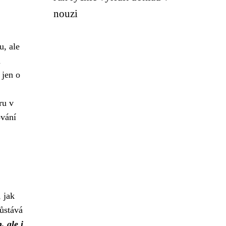
nouzi
u, ale
m
 jen o
ru v
ování
 jak
ůstává
, ale i