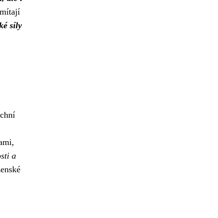
mítají
ké síly
rchní
ami,
sti a
ženské