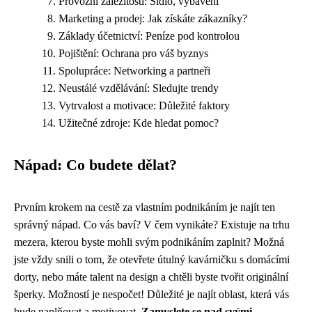
Provozní záležitosti: Sídlo, vybavení
Marketing a prodej: Jak získáte zákazníky?
Základy účetnictví: Peníze pod kontrolou
Pojištění: Ochrana pro váš byznys
Spolupráce: Networking a partneři
Neustálé vzdělávání: Sledujte trendy
Vytrvalost a motivace: Důležité faktory
Užitečné zdroje: Kde hledat pomoc?
Nápad: Co budete dělat?
Prvním krokem na cestě za vlastním podnikáním je najít ten
správný nápad. Co vás baví? V čem vynikáte? Existuje na trhu
mezera, kterou byste mohli svým podnikáním zaplnit? Možná
jste vždy snili o tom, že otevřete útulný kavárničku s domácími
dorty, nebo máte talent na design a chtěli byste tvořit originální
šperky. Možností je nespočet! Důležité je najít oblast, která vás
bude naplňovat a motivovat.
Zamyslete se nad svými