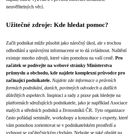
neuvěřitelných věcí.
Užitečné zdroje: Kde hledat pomoc?
Začít podnikat může působit jako náročný úkol, ale s trochou
odhodlání a správnými informacemi se to dá zvládnout. Naštěstí
existuje mnoho zdrojů, které vám pomohou na vaší cestě.
Pro
začátek se podívejte na webové stránky Ministerstva
průmyslu a obchodu, kde najdete komplexní průvodce pro
začínající podnikatele.
Najdete zde informace o právních
formách podnikání, daních, povinných odvodech a dalších
důležitých aspektech.
Inspiraci a rady z praxe pak hledejte na
platformách sdružujících podnikatele, jako je například Asociace
malých a středních podniků a živnostníků ČR. Tyto organizace
často pořádají semináře, workshopy a konzultace s experty, které
vám pomohou zorientovat se v podnikatelském prostředí a
vyhnout se začátečnickým chybám. Nebojte se také obrátit na