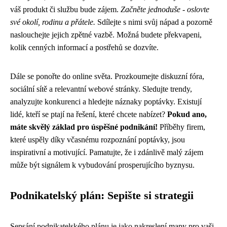
váš produkt či službu bude zájem.
Začněte jednoduše - oslovte
své okolí, rodinu a přátele.
Sdílejte s nimi svůj nápad a pozorně
naslouchejte jejich zpětné vazbě. Možná budete překvapeni,
kolik cenných informací a postřehů se dozvíte.
Dále se ponořte do online světa. Prozkoumejte diskuzní fóra,
sociální sítě a relevantní webové stránky. Sledujte trendy,
analyzujte konkurenci a hledejte náznaky poptávky. Existují
lidé, kteří se ptají na řešení, které chcete nabízet?
Pokud ano,
máte skvělý základ pro úspěšné podnikání!
Příběhy firem,
které uspěly díky včasnému rozpoznání poptávky, jsou
inspirativní a motivující. Pamatujte, že i zdánlivě malý zájem
může být signálem k vybudování prosperujícího byznysu.
Podnikatelský plán: Sepište si strategii
Sepsání podnikatelského plánu je jako nakreslení mapy pro vaši