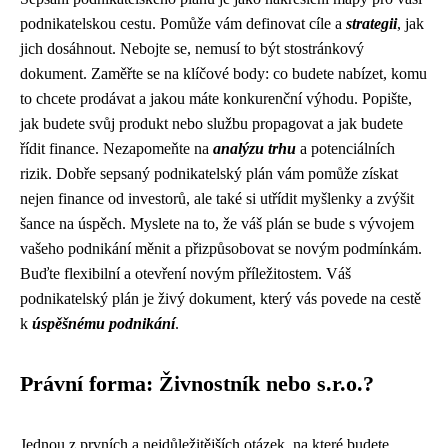
podnikatelskou cestu. Pomůže vám definovat cíle a
strategii
, jak
jich dosáhnout. Nebojte se, nemusí to být stostránkový
dokument. Zaměřte se na klíčové body: co budete nabízet, komu
to chcete prodávat a jakou máte konkurenční výhodu. Popište,
jak budete svůj produkt nebo službu propagovat a jak budete
řídit finance. Nezapomeňte na
analýzu trhu
a potenciálních
rizik. Dobře sepsaný podnikatelský plán vám pomůže získat
nejen finance od investorů, ale také si utřídit myšlenky a zvýšit
šance na úspěch. Myslete na to, že váš plán se bude s vývojem
vašeho podnikání měnit a přizpůsobovat se novým podmínkám.
Buďte flexibilní a otevření novým příležitostem. Váš
podnikatelský plán je živý dokument, který vás povede na cestě
k
úspěšnému podnikání
.
Právní forma: Živnostník nebo s.r.o.?
Jednou z prvních a nejdůležitějších otázek, na které budete