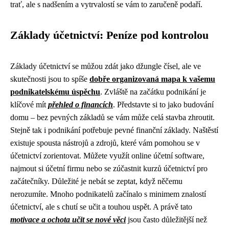
trať, ale s nadšením a vytrvalostí se vám to zaručeně podaří.
Základy účetnictví: Peníze pod kontrolou
Základy účetnictví se můžou zdát jako džungle čísel, ale ve
skutečnosti jsou to spíše
dobře organizovaná mapa k vašemu
podnikatelskému úspěchu
. Zvláště na začátku podnikání je
klíčové mít
přehled o financích
. Představte si to jako budování
domu – bez pevných základů se vám může celá stavba zhroutit.
Stejně tak i podnikání potřebuje pevné finanční základy. Naštěstí
existuje spousta nástrojů a zdrojů, které vám pomohou se v
účetnictví zorientovat. Můžete využít online účetní software,
najmout si účetní firmu nebo se zúčastnit kurzů účetnictví pro
začátečníky. Důležité je nebát se zeptat, když něčemu
nerozumíte. Mnoho podnikatelů začínalo s minimem znalostí
účetnictví, ale s chutí se učit a touhou uspět. A právě tato
motivace a ochota učit se nové věci
jsou často důležitější než