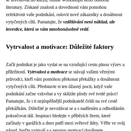
literatury. Získané znalosti a dovednosti vám pomohou
zefektivnit vaše podnikání, oslovit nové zákazníky a dosáhnout
vytyčených cílů. Pamatujte, že
vzdělávání není náklad, ale
investice, která se vám mnohonásobně vrátí
.
Vytrvalost a motivace: Důležité faktory
Začít podnikat je jako vydat se na vzrušující cestu plnou výzev a
příležitostí.
Vytrvalost a motivace
se stávají vašimi věrnými
průvodci, kteří vám pomohou překonat překážky a dosáhnout
vytyčených cílů. Představte si ten úžasný pocit, když vaše
podnikání začne vzkvétat a vy sklízíte plody své tvrdé práce!
Pamatujte, že i ti nejúspěšnější podnikatelé čelili na své cestě
překážkám. Důležité je nevzdávat se a s nadšením a odhodláním
pokračovat dál. Inspiraci hledejte v příbězích firem, které
začínaly v garážích a dnes patří mezi světové lídry. Věřte ve svůj
nápad, buďte vytrvalí a s pevnou motivací dosáhnete