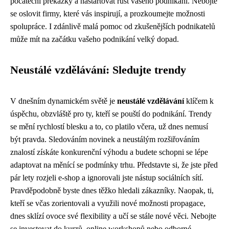
počáteční překážky a nastartovat růst vašeho podnikání. Nebojte
se oslovit firmy, které vás inspirují, a prozkoumejte možnosti
spolupráce. I zdánlivě malá pomoc od zkušenějších podnikatelů
může mít na začátku vašeho podnikání velký dopad.
Neustálé vzdělávání: Sledujte trendy
V dnešním dynamickém světě je
neustálé vzdělávání
klíčem k
úspěchu, obzvláště pro ty, kteří se pouští do podnikání. Trendy
se mění rychlostí blesku a to, co platilo včera, už dnes nemusí
být pravda. Sledováním novinek a neustálým rozšiřováním
znalostí získáte konkurenční výhodu a budete schopni se lépe
adaptovat na měnící se podmínky trhu. Představte si, že jste před
pár lety rozjeli e-shop a ignorovali jste nástup sociálních sítí.
Pravděpodobně byste dnes těžko hledali zákazníky. Naopak, ti,
kteří se včas zorientovali a využili nové možnosti propagace,
dnes sklízí ovoce své flexibility a učí se stále nové věci. Nebojte
se investovat do kurzů, online workshopů nebo odborné