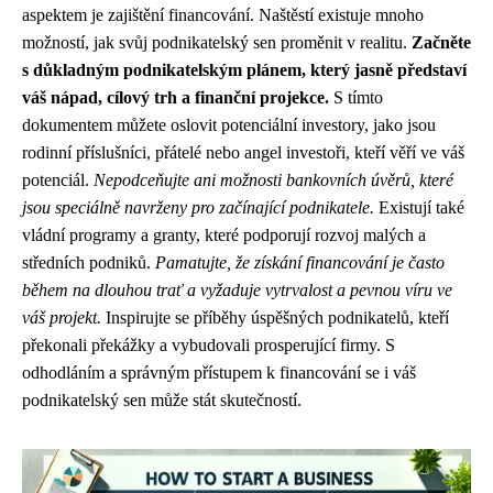
aspektem je zajištění financování. Naštěstí existuje mnoho
možností, jak svůj podnikatelský sen proměnit v realitu.
Začněte
s důkladným podnikatelským plánem, který jasně představí
váš nápad, cílový trh a finanční projekce.
S tímto
dokumentem můžete oslovit potenciální investory, jako jsou
rodinní příslušníci, přátelé nebo angel investoři, kteří věří ve váš
potenciál.
Nepodceňujte ani možnosti bankovních úvěrů, které
jsou speciálně navrženy pro začínající podnikatele.
Existují také
vládní programy a granty, které podporují rozvoj malých a
středních podniků.
Pamatujte, že získání financování je často
během na dlouhou trať a vyžaduje vytrvalost a pevnou víru ve
váš projekt.
Inspirujte se příběhy úspěšných podnikatelů, kteří
překonali překážky a vybudovali prosperující firmy. S
odhodláním a správným přístupem k financování se i váš
podnikatelský sen může stát skutečností.