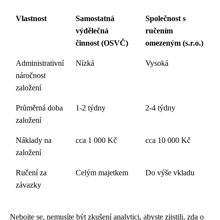
Vlastnost
Samostatná
Společnost s
výdělečná
ručením
činnost (OSVČ)
omezeným (s.r.o.)
Administrativní
Nízká
Vysoká
náročnost
založení
Průměrná doba
1-2 týdny
2-4 týdny
založení
Náklady na
cca 1 000 Kč
cca 10 000 Kč
založení
Ručení za
Celým majetkem
Do výše vkladu
závazky
Nebojte se, nemusíte být zkušení analytici, abyste zjistili, zda o