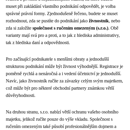
muset při zakládání vlastního podnikání odpovědět, je volba
správné právní formy. Zjednodušeně řečeno, budete se muset
rozhodnout, zda se pustíte do podnikání jako
živnostník
, nebo
zda si založíte
společnost s ručením omezeným (s.r.o.)
. Obě
varianty mají svá pro a proti, a to jak z hlediska administrativy,
tak z hlediska daní a odpovědnosti.
Pro začínající podnikatele s menšími obraty a jednodušší
strukturou podnikání může být živnost výhodnější. Registrace je
poměrně rychlá a nenáročná a i vedení účetnictví je jednodušší.
Navíc, jako živnostník ručíte za závazky celým svým majetkem,
což může být pro některé obchodní partnery známkou větší
důvěryhodnosti.
Na druhou stranu, s.r.o. nabízí větší ochranu vašeho osobního
majetku, jelikož ručíte pouze do výše vkladu. Společnost s
ručením omezeným také působí profesionálnějším dojmem a