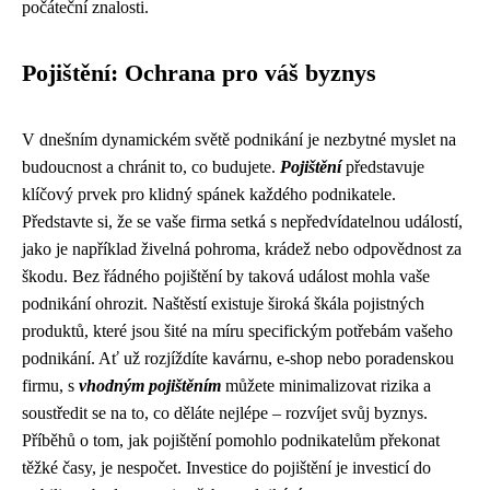
počáteční znalosti.
Pojištění: Ochrana pro váš byznys
V dnešním dynamickém světě podnikání je nezbytné myslet na
budoucnost a chránit to, co budujete.
Pojištění
představuje
klíčový prvek pro klidný spánek každého podnikatele.
Představte si, že se vaše firma setká s nepředvídatelnou událostí,
jako je například živelná pohroma, krádež nebo odpovědnost za
škodu. Bez řádného pojištění by taková událost mohla vaše
podnikání ohrozit. Naštěstí existuje široká škála pojistných
produktů, které jsou šité na míru specifickým potřebám vašeho
podnikání. Ať už rozjíždíte kavárnu, e-shop nebo poradenskou
firmu, s
vhodným pojištěním
můžete minimalizovat rizika a
soustředit se na to, co děláte nejlépe – rozvíjet svůj byznys.
Příběhů o tom, jak pojištění pomohlo podnikatelům překonat
těžké časy, je nespočet. Investice do pojištění je investicí do