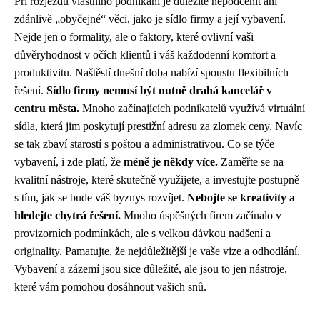
Při rozjezdu vlastního podnikání je důležité nepodcenit ani
zdánlivě „obyčejné“ věci, jako je sídlo firmy a její vybavení.
Nejde jen o formality, ale o faktory, které ovlivní vaši
důvěryhodnost v očích klientů i váš každodenní komfort a
produktivitu. Naštěstí dnešní doba nabízí spoustu flexibilních
řešení.
Sídlo firmy nemusí být nutně drahá kancelář v
centru města.
Mnoho začínajících podnikatelů využívá virtuální
sídla, která jim poskytují prestižní adresu za zlomek ceny. Navíc
se tak zbaví starostí s poštou a administrativou. Co se týče
vybavení, i zde platí, že
méně je někdy více.
Zaměřte se na
kvalitní nástroje, které skutečně využijete, a investujte postupně
s tím, jak se bude váš byznys rozvíjet.
Nebojte se kreativity a
hledejte chytrá řešení.
Mnoho úspěšných firem začínalo v
provizorních podmínkách, ale s velkou dávkou nadšení a
originality. Pamatujte, že nejdůležitější je vaše vize a odhodlání.
Vybavení a zázemí jsou sice důležité, ale jsou to jen nástroje,
které vám pomohou dosáhnout vašich snů.