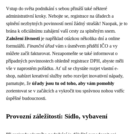
Vstup do světa podnikání s sebou přináší také některé
administrativní kroky. Nebojte se, registrace na úřadech a
splnění nezbytných povinností není žádný strašák! Naopak, je to
brána k oficiálnímu zahájení vaší cesty za splněným snem.
Založení živnosti
je například otázkou několika dní a online
formulářů.
Finanční úřad
vám s úsměvem přidělí IČO a vy
můžete začít fakturovat. Nezapomeňte se také informovat o
případných povinnostech ohledně registrace DPH, abyste měli
vše v naprostém pořádku. Ať už se chystáte rozjet vlastní e-
shop, nabízet kreativní služby nebo rozvíjet inovativní nápady,
pamatujte, že
úřady jsou tu od toho, aby vám pomohly
zorientovat se v začátcích a vykročit tou správnou nohou vstříc
úspěšné budoucnosti.
Provozní záležitosti: Sídlo, vybavení