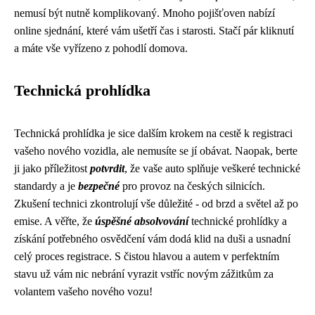
nemusí být nutně komplikovaný. Mnoho pojišťoven nabízí
online sjednání, které vám ušetří čas i starosti. Stačí pár kliknutí
a máte vše vyřízeno z pohodlí domova.
Technická prohlídka
Technická prohlídka je sice dalším krokem na cestě k registraci
vašeho nového vozidla, ale nemusíte se jí obávat. Naopak, berte
ji jako příležitost
potvrdit
, že vaše auto splňuje veškeré technické
standardy a je
bezpečné
pro provoz na českých silnicích.
Zkušení technici zkontrolují vše důležité - od brzd a světel až po
emise. A věřte, že
úspěšné absolvování
technické prohlídky a
získání potřebného osvědčení vám dodá klid na duši a usnadní
celý proces registrace. S čistou hlavou a autem v perfektním
stavu už vám nic nebrání vyrazit vstříc novým zážitkům za
volantem vašeho nového vozu!