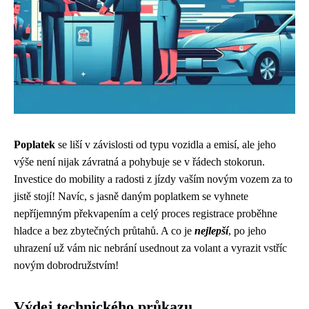
Poplatek
se liší v závislosti od typu vozidla a emisí, ale jeho
výše není nijak závratná a pohybuje se v řádech stokorun.
Investice do mobility a radosti z jízdy vaším novým vozem za to
jistě stojí! Navíc, s jasně daným poplatkem se vyhnete
nepříjemným překvapením a celý proces registrace proběhne
hladce a bez zbytečných průtahů. A co je
nejlepší
, po jeho
uhrazení už vám nic nebrání usednout za volant a vyrazit vstříc
novým dobrodružstvím!
Výdej technického průkazu