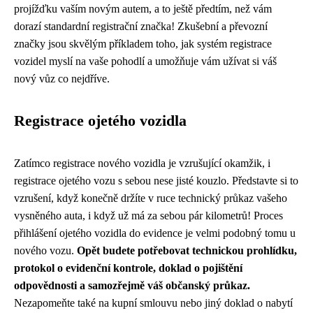
projížďku vaším novým autem, a to ještě předtím, než vám
dorazí standardní registrační značka! Zkušební a převozní
značky jsou skvělým příkladem toho, jak systém registrace
vozidel myslí na vaše pohodlí a umožňuje vám užívat si váš
nový vůz co nejdříve.
Registrace ojetého vozidla
Zatímco registrace nového vozidla je vzrušující okamžik, i
registrace ojetého vozu s sebou nese jisté kouzlo. Představte si to
vzrušení, když konečně držíte v ruce technický průkaz vašeho
vysněného auta, i když už má za sebou pár kilometrů! Proces
přihlášení ojetého vozidla do evidence je velmi podobný tomu u
nového vozu.
Opět budete potřebovat technickou prohlídku,
protokol o evidenční kontrole, doklad o pojištění
odpovědnosti a samozřejmě váš občanský průkaz.
Nezapomeňte také na kupní smlouvu nebo jiný doklad o nabytí