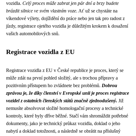
vozidla.
Celý proces může zabrat jen pár dní a brzy budete
brázdit silnice ve svém vlastním voze.
Ať už se chystáte na
víkendové výlety, dojíždění do práce nebo jen tak pro radost z
jízdy, registrace ojetého vozidla je důležitým krokem k dosažení
vašich automobilových snů.
Registrace vozidla z EU
Registrace vozidla z EU v České republice je proces, který se
může zdát na první pohled složitý, ale s trochou přípravy a
pozitivním přístupem ho zvládnete bez problémů.
Dobrou
zprávou je, že díky členství v Evropské unii je proces registrace
vozidel z ostatních členských států značně zjednodušený.
Již
nemusíte absolvovat složité homologační procesy a technické
kontroly, které byly dříve běžné. Stačí vám shromáždit potřebné
dokumenty, jako je technický průkaz vozidla, doklad o jeho
nabytí a doklad totožnosti, a následně se obrátit na příslušný