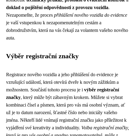
doklad o pojištění odpovědnosti z provozu vozidla
.
Nezapomeňte, že proces
přihlášení nového vozidla do evidence
je vaší vstupenkou k nezapomenutelným cestám a
dobrodružstvím, která na vás čekají za volantem vašeho nového
auta.
Výběr registrační značky
Registrace nového vozidla a jeho přihlášení do evidence je
vzrušující událostí, která otevírá dveře k novým zážitkům a
možnostem. Součástí tohoto procesu je i
výběr registrační
značky
, který může být zábavným krokem. Můžete si vybrat
kombinaci čísel a písmen, která pro vás má osobní význam, ať
už je to datum narození, šťastné číslo nebo iniciály vašeho
jména. Někteří lidé vnímají registrační značku jako příležitost k
vyjádření své kreativity a individuality.
Volba registrační značky,
která je pro vás osobní a snadno zapamatovatelná, může z