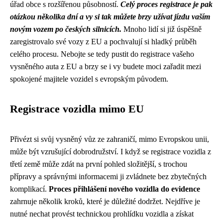
úřad obce s rozšířenou působností.
Celý proces registrace je pak
otázkou několika dní a vy si tak můžete brzy užívat jízdu vaším
novým vozem po českých silnicích.
Mnoho lidí si již úspěšně
zaregistrovalo své vozy z EU a pochvalují si hladký průběh
celého procesu. Nebojte se tedy pustit do registrace vašeho
vysněného auta z EU a brzy se i vy budete moci zařadit mezi
spokojené majitele vozidel s evropským původem.
Registrace vozidla mimo EU
Přivézt si svůj vysněný vůz ze zahraničí, mimo Evropskou unii,
může být vzrušující dobrodružství. I když se registrace vozidla z
třetí země může zdát na první pohled složitější, s trochou
přípravy a správnými informacemi ji zvládnete bez zbytečných
komplikací.
Proces přihlášení nového vozidla do evidence
zahrnuje několik kroků, které je důležité dodržet. Nejdříve je
nutné nechat provést technickou prohlídku vozidla a získat