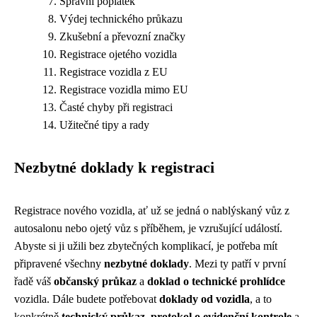
Správní poplatek
Výdej technického průkazu
Zkušební a převozní značky
Registrace ojetého vozidla
Registrace vozidla z EU
Registrace vozidla mimo EU
Časté chyby při registraci
Užitečné tipy a rady
Nezbytné doklady k registraci
Registrace nového vozidla, ať už se jedná o nablýskaný vůz z
autosalonu nebo ojetý vůz s příběhem, je vzrušující událostí.
Abyste si ji užili bez zbytečných komplikací, je potřeba mít
připravené všechny
nezbytné doklady
. Mezi ty patří v první
řadě váš
občanský průkaz
a
doklad o technické prohlídce
vozidla. Dále budete potřebovat
doklady od vozidla
, a to
konkrétně
technický průkaz
,
protokol o evidenční kontrole
a