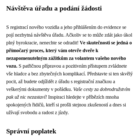
Návštěva úřadu a podání žádosti
S registrací nového vozidla a jeho přihlášením do evidence se
pojí nezbytná návštěva úřadu. Ačkoliv se to může zdát jako úkol
plný byrokracie, nenechte se odradit!
Ve skutečnosti se jedná o
přímočarý proces, který vám otevře dveře k
nezapomenutelným zážitkům za volantem vašeho nového
vozu.
S patřičnou přípravou a pozitivním přístupem zvládnete
vše hladce a bez zbytečných komplikací. Představte si ten skvělý
pocit, až budete odjíždět z úřadu s registrační značkou a
veškerými dokumenty v pořádku.
Vaše cesty za dobrodružstvím
pak už nic nezastaví!
Inspiraci hledejte v příbězích mnoha
spokojených řidičů, kteří si prošli stejnou zkušeností a dnes si
užívají svobodu a radost z jízdy.
Správní poplatek