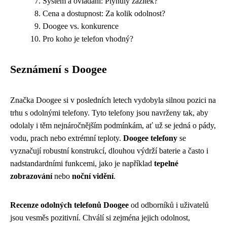
Systém a ovládání: Plynulý zážitek?
Cena a dostupnost: Za kolik odolnost?
Doogee vs. konkurence
Pro koho je telefon vhodný?
Seznámení s Doogee
Značka Doogee si v posledních letech vydobyla silnou pozici na
trhu s odolnými telefony. Tyto telefony jsou navrženy tak, aby
odolaly i těm nejnáročnějším podmínkám, ať už se jedná o pády,
vodu, prach nebo extrémní teploty.
Doogee telefony
se
vyznačují robustní konstrukcí, dlouhou výdrží baterie a často i
nadstandardními funkcemi, jako je například
tepelné
zobrazování
nebo
noční vidění
.
Recenze odolných telefonů Doogee
od odborníků i uživatelů
jsou vesměs pozitivní. Chválí si zejména jejich odolnost,