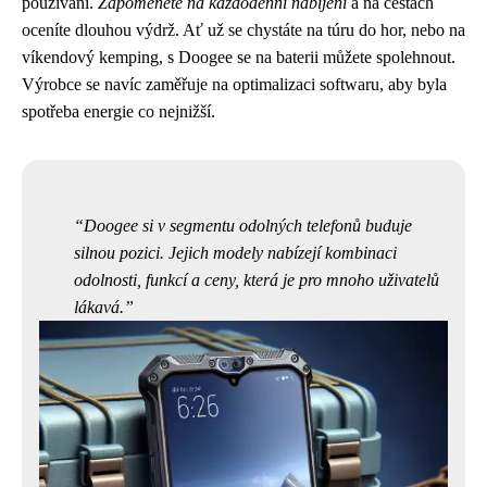
používání.
Zapomenete na každodenní nabíjení
a na cestách
oceníte dlouhou výdrž. Ať už se chystáte na túru do hor, nebo na
víkendový kemping, s Doogee se na baterii můžete spolehnout.
Výrobce se navíc zaměřuje na optimalizaci softwaru, aby byla
spotřeba energie co nejnižší.
Doogee si v segmentu odolných telefonů buduje
silnou pozici. Jejich modely nabízejí kombinaci
odolnosti, funkcí a ceny, která je pro mnoho uživatelů
lákavá.