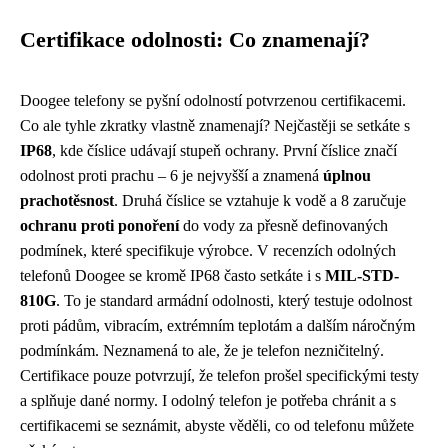
Certifikace odolnosti: Co znamenají?
Doogee telefony se pyšní odolností potvrzenou certifikacemi.
Co ale tyhle zkratky vlastně znamenají? Nejčastěji se setkáte s
IP68
, kde číslice udávají stupeň ochrany. První číslice značí
odolnost proti prachu – 6 je nejvyšší a znamená
úplnou
prachotěsnost
. Druhá číslice se vztahuje k vodě a 8 zaručuje
ochranu proti ponoření
do vody za přesně definovaných
podmínek, které specifikuje výrobce. V recenzích odolných
telefonů Doogee se kromě IP68 často setkáte i s
MIL-STD-
810G
. To je standard armádní odolnosti, který testuje odolnost
proti pádům, vibracím, extrémním teplotám a dalším náročným
podmínkám. Neznamená to ale, že je telefon nezničitelný.
Certifikace pouze potvrzují, že telefon prošel specifickými testy
a splňuje dané normy. I odolný telefon je potřeba chránit a s
certifikacemi se seznámit, abyste věděli, co od telefonu můžete