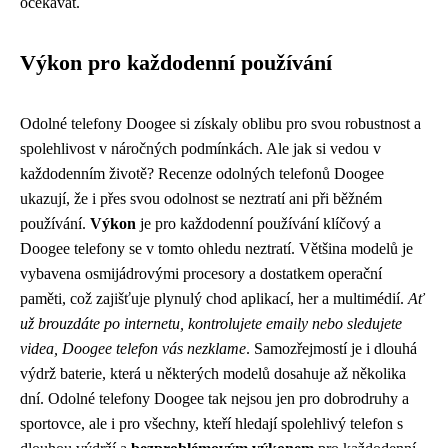
očekávat.
Výkon pro každodenní používání
Odolné telefony Doogee si získaly oblibu pro svou robustnost a
spolehlivost v náročných podmínkách. Ale jak si vedou v
každodenním životě? Recenze odolných telefonů Doogee
ukazují, že i přes svou odolnost se neztratí ani při běžném
používání.
Výkon
je pro každodenní používání klíčový a
Doogee telefony se v tomto ohledu neztratí. Většina modelů je
vybavena osmijádrovými procesory a dostatkem operační
paměti, což zajišťuje plynulý chod aplikací, her a multimédií.
Ať
už brouzdáte po internetu, kontrolujete emaily nebo sledujete
videa, Doogee telefon vás nezklame
. Samozřejmostí je i dlouhá
výdrž baterie, která u některých modelů dosahuje až několika
dní. Odolné telefony Doogee tak nejsou jen pro dobrodruhy a
sportovce, ale i pro všechny, kteří hledají spolehlivý telefon s