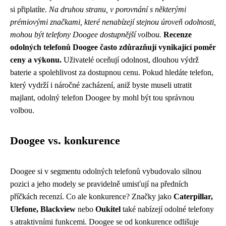
si připlatíte.
Na druhou stranu, v porovnání s některými
prémiovými značkami, které nenabízejí stejnou úroveň odolnosti,
mohou být telefony Doogee dostupnější volbou.
Recenze
odolných telefonů Doogee často zdůrazňují vynikající poměr
ceny a výkonu.
Uživatelé oceňují odolnost, dlouhou výdrž
baterie a spolehlivost za dostupnou cenu. Pokud hledáte telefon,
který vydrží i náročné zacházení, aniž byste museli utratit
majlant, odolný telefon Doogee by mohl být tou správnou
volbou.
Doogee vs. konkurence
Doogee si v segmentu odolných telefonů vybudovalo silnou
pozici a jeho modely se pravidelně umisťují na předních
příčkách recenzí. Co ale konkurence? Značky jako
Caterpillar,
Ulefone, Blackview
nebo
Oukitel
také nabízejí odolné telefony
s atraktivními funkcemi. Doogee se od konkurence odlišuje