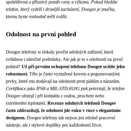
spolehlivost a příznivý poměr ceny a výkonu.
Pokud hledáte
telefon, který vydrží i drsnější zacházení, Doogee je značka,
kterou byste rozhodně měli zvážit.
Odolnost na první pohled
Doogee telefony si získaly pověst odolných zařízení, která
zvládnou i náročné podmínky. Ale jak je to s odolností na první
pohled?
Už při prvním uchopení telefonu Doogee ucítíte jeho
robustnost.
Tělo je často vyztužené kovem a pogumovanými
prvky, které mu dodávají na odolnosti proti pádům a nárazům.
Certifikace jako IP68 a MIL-STD-810G pak potvrzují, že telefon
Doogee obstojí i při kontaktu s vodou, prachem nebo
extrémními teplotami.
Recenze odolných telefonů Doogee
často zdůrazňují, že odolnost jde ruku v ruce s elegantním
designem.
Doogee telefony tak nejsou jen odolné pracovní
nástroje, ale i stylové doplňky pro každodenní život.