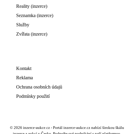
Reality (inzerce)
Seznamka (inzerce)
Služby
Zvířata (inzerce)
Kontakt
Reklama
Ochrana osobních údajů
Podmínky použití
© 2026 inzerce-aukce.cz - Portál inzerce-aukce.cz nabízí širokou škálu
inzerce a aukcí v Česku. Podpořte své podnikání s naší platformou.