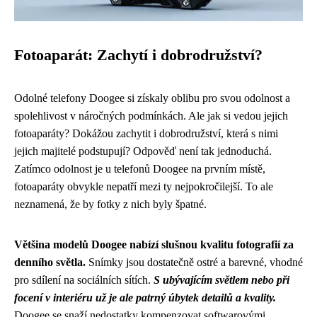
Fotoaparát: Zachytí i dobrodružství?
Odolné telefony Doogee si získaly oblibu pro svou odolnost a
spolehlivost v náročných podmínkách. Ale jak si vedou jejich
fotoaparáty? Dokážou zachytit i dobrodružství, která s nimi
jejich majitelé podstupují? Odpověď není tak jednoduchá.
Zatímco odolnost je u telefonů Doogee na prvním místě,
fotoaparáty obvykle nepatří mezi ty nejpokročilejší. To ale
neznamená, že by fotky z nich byly špatné.
Většina modelů Doogee nabízí slušnou kvalitu fotografií za
denního světla.
Snímky jsou dostatečně ostré a barevné, vhodné
pro sdílení na sociálních sítích.
S ubývajícím světlem nebo při
focení v interiéru už je ale patrný úbytek detailů a kvality.
Doogee se snaží nedostatky kompenzovat softwarovými