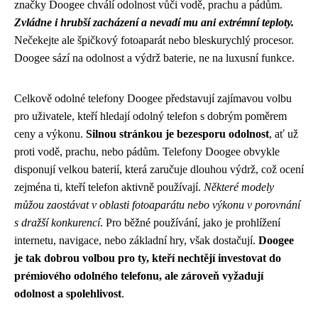
značky Doogee chválí odolnost vůči vodě, prachu a pádům.
Zvládne i hrubší zacházení a nevadí mu ani extrémní teploty.
Nečekejte ale špičkový fotoaparát nebo bleskurychlý procesor.
Doogee sází na odolnost a výdrž baterie, ne na luxusní funkce.
Celkově odolné telefony Doogee představují zajímavou volbu
pro uživatele, kteří hledají odolný telefon s dobrým poměrem
ceny a výkonu.
Silnou stránkou je bezesporu odolnost
, ať už
proti vodě, prachu, nebo pádům. Telefony Doogee obvykle
disponují velkou baterií, která zaručuje dlouhou výdrž, což ocení
zejména ti, kteří telefon aktivně používají.
Některé modely
můžou zaostávat v oblasti fotoaparátu nebo výkonu v porovnání
s dražší konkurencí
. Pro běžné používání, jako je prohlížení
internetu, navigace, nebo základní hry, však dostačují.
Doogee
je tak dobrou volbou pro ty, kteří nechtějí investovat do
prémiového odolného telefonu, ale zároveň vyžadují
odolnost a spolehlivost
.