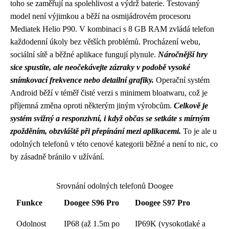
toho se zaměřují na spolehlivost a výdrž baterie. Testovaný
model není výjimkou a běží na osmijádrovém procesoru
Mediatek Helio P90. V kombinaci s 8 GB RAM zvládá telefon
každodenní úkoly bez větších problémů. Procházení webu,
sociální sítě a běžné aplikace fungují plynule.
Náročnější hry
sice spustíte, ale neočekávejte zázraky v podobě vysoké
snímkovací frekvence nebo detailní grafiky.
Operační systém
Android běží v téměř čisté verzi s minimem bloatwaru, což je
příjemná změna oproti některým jiným výrobcům.
Celkově je
systém svižný a responzivní, i když občas se setkáte s mírným
zpožděním, obzvláště při přepínání mezi aplikacemi.
To je ale u
odolných telefonů v této cenové kategorii běžné a není to nic, co
by zásadně bránilo v užívání.
Srovnání odolných telefonů Doogee
Funkce
Doogee S96 Pro
Doogee S97 Pro
Odolnost
IP68 (až 1.5m po
IP69K (vysokotlaké a