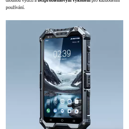
dlouhou výdrží a
bezproblémovým výkonem
pro každodenní
používání.