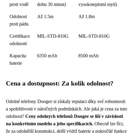
proti vodě
dobu 30 minut)
vysokoteplotní mytí)
Odolnost
Až 1.5m
Až 1.8m
proti pádu
Certifikace
MIL-STD-810G
MIL-STD-810G
odolnosti
Kapacita
6350 mAh
8500 mAh
baterie
Cena a dostupnost: Za kolik odolnost?
Odolné telefony Doogee si získaly reputaci díky své robustnosti
a spolehlivosti v náročných podmínkách. Ale jaká je cena za tuto
odolnost?
Ceny odolných telefonů Doogee se liší v závislosti
na konkrétním modelu a jeho specifikacích.
Obecně lze říci,
že za odolnější konstrukci, delší výdrž baterie a pokročilé funkce