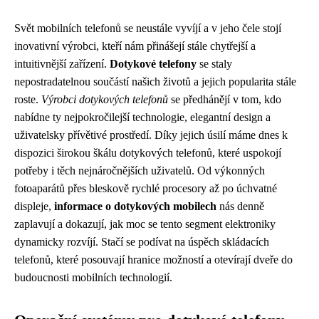
Svět mobilních telefonů se neustále vyvíjí a v jeho čele stojí
inovativní výrobci, kteří nám přinášejí stále chytřejší a
intuitivnější zařízení.
Dotykové telefony
se staly
nepostradatelnou součástí našich životů a jejich popularita stále
roste.
Výrobci dotykových telefonů
se předhánějí v tom, kdo
nabídne ty nejpokročilejší technologie, elegantní design a
uživatelsky přívětivé prostředí. Díky jejich úsilí máme dnes k
dispozici širokou škálu dotykových telefonů, které uspokojí
potřeby i těch nejnáročnějších uživatelů. Od výkonných
fotoaparátů přes bleskově rychlé procesory až po úchvatné
displeje,
informace o dotykových mobilech
nás denně
zaplavují a dokazují, jak moc se tento segment elektroniky
dynamicky rozvíjí. Stačí se podívat na úspěch skládacích
telefonů, které posouvají hranice možností a otevírají dveře do
budoucnosti mobilních technologií.