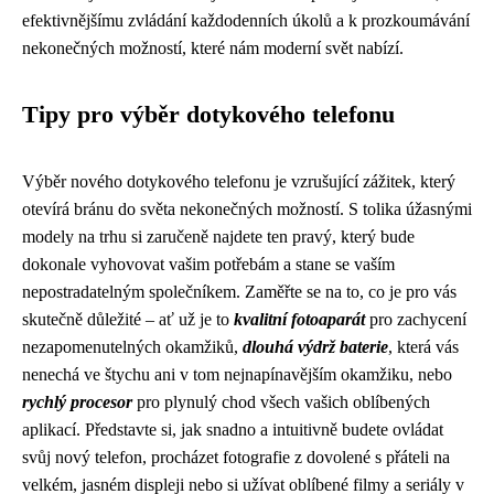
efektivnějšímu zvládání každodenních úkolů a k prozkoumávání
nekonečných možností, které nám moderní svět nabízí.
Tipy pro výběr dotykového telefonu
Výběr nového dotykového telefonu je vzrušující zážitek, který
otevírá bránu do světa nekonečných možností. S tolika úžasnými
modely na trhu si zaručeně najdete ten pravý, který bude
dokonale vyhovovat vašim potřebám a stane se vaším
nepostradatelným společníkem. Zaměřte se na to, co je pro vás
skutečně důležité – ať už je to
kvalitní fotoaparát
pro zachycení
nezapomenutelných okamžiků,
dlouhá výdrž baterie
, která vás
nenechá ve štychu ani v tom nejnapínavějším okamžiku, nebo
rychlý procesor
pro plynulý chod všech vašich oblíbených
aplikací. Představte si, jak snadno a intuitivně budete ovládat
svůj nový telefon, procházet fotografie z dovolené s přáteli na
velkém, jasném displeji nebo si užívat oblíbené filmy a seriály v