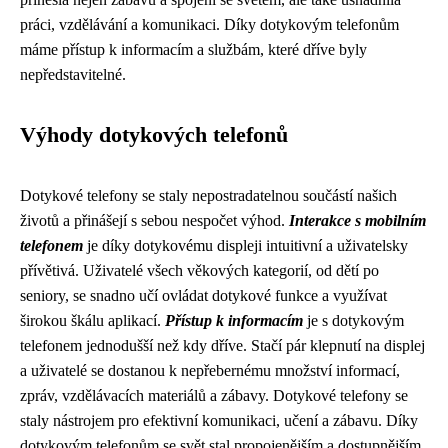
práci, vzdělávání a komunikaci. Díky dotykovým telefonům
máme přístup k informacím a službám, které dříve byly
nepředstavitelné.
Výhody dotykových telefonů
Dotykové telefony se staly nepostradatelnou součástí našich
životů a přinášejí s sebou nespočet výhod.
Interakce s mobilním
telefonem
je díky dotykovému displeji intuitivní a uživatelsky
přívětivá. Uživatelé všech věkových kategorií, od dětí po
seniory, se snadno učí ovládat dotykové funkce a využívat
širokou škálu aplikací.
Přístup k informacím
je s dotykovým
telefonem jednodušší než kdy dříve. Stačí pár klepnutí na displej
a uživatelé se dostanou k nepřebernému množství informací,
zpráv, vzdělávacích materiálů a zábavy. Dotykové telefony se
staly nástrojem pro efektivní komunikaci, učení a zábavu. Díky
dotykovým telefonům se svět stal propojenějším a dostupnějším.