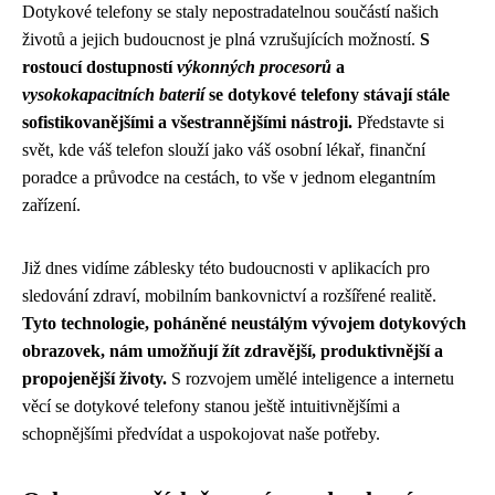
Dotykové telefony se staly nepostradatelnou součástí našich
životů a jejich budoucnost je plná vzrušujících možností.
S
rostoucí dostupností
výkonných procesorů
a
vysokokapacitních baterií
se dotykové telefony stávají stále
sofistikovanějšími a všestrannějšími nástroji.
Představte si
svět, kde váš telefon slouží jako váš osobní lékař, finanční
poradce a průvodce na cestách, to vše v jednom elegantním
zařízení.
Již dnes vidíme záblesky této budoucnosti v aplikacích pro
sledování zdraví, mobilním bankovnictví a rozšířené realitě.
Tyto technologie, poháněné neustálým vývojem dotykových
obrazovek, nám umožňují žít zdravější, produktivnější a
propojenější životy.
S rozvojem umělé inteligence a internetu
věcí se dotykové telefony stanou ještě intuitivnějšími a
schopnějšími předvídat a uspokojovat naše potřeby.