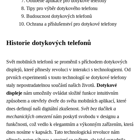
Oblíbené aplikace pro dotykové telefony
Tipy pro výběr dotykového telefonu
Budoucnost dotykových telefonů
Ochrana a příslušenství pro dotykové telefony
Historie dotykových telefonů
Svět mobilních telefonů se proměnil s příchodem dotykových
displejů, které přinesly revoluci v interakci s technologiemi. Od
prvních experimentů s touto technologií se dotykové telefony
staly nepostradatelnou součástí našich životů.
Dotykové
displeje
nám umožnily ovládat složité funkce intuitivním
způsobem a otevřely dveře do světa mobilních aplikací, které
dnes definují naši digitální zkušenost.
Svět bez tlačítek a
mechanických omezení
nám poskytl svobodu v designu a
funkčnosti, což vedlo k elegantním a výkonným zařízením, která
dnes nosíme v kapsách. Tato technologická revoluce nám
přinesla nejen zábavu a spojení se světem, ale také usnadnila