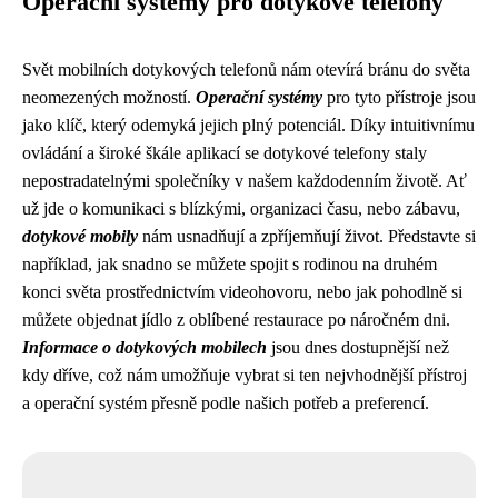
Operační systémy pro dotykové telefony
Svět mobilních dotykových telefonů nám otevírá bránu do světa
neomezených možností.
Operační systémy
pro tyto přístroje jsou
jako klíč, který odemyká jejich plný potenciál. Díky intuitivnímu
ovládání a široké škále aplikací se dotykové telefony staly
nepostradatelnými společníky v našem každodenním životě. Ať
už jde o komunikaci s blízkými, organizaci času, nebo zábavu,
dotykové mobily
nám usnadňují a zpříjemňují život. Představte si
například, jak snadno se můžete spojit s rodinou na druhém
konci světa prostřednictvím videohovoru, nebo jak pohodlně si
můžete objednat jídlo z oblíbené restaurace po náročném dni.
Informace o dotykových mobilech
jsou dnes dostupnější než
kdy dříve, což nám umožňuje vybrat si ten nejvhodnější přístroj
a operační systém přesně podle našich potřeb a preferencí.