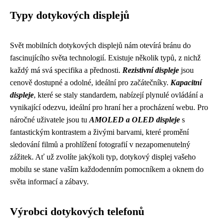
Typy dotykových displejů
Svět mobilních dotykových displejů nám otevírá bránu do
fascinujícího světa technologií. Existuje několik typů, z nichž
každý má svá specifika a přednosti.
Rezistivní displeje
jsou
cenově dostupné a odolné, ideální pro začátečníky.
Kapacitní
displeje
, které se staly standardem, nabízejí plynulé ovládání a
vynikající odezvu, ideální pro hraní her a procházení webu. Pro
náročné uživatele jsou tu
AMOLED a OLED displeje
s
fantastickým kontrastem a živými barvami, které promění
sledování filmů a prohlížení fotografií v nezapomenutelný
zážitek. Ať už zvolíte jakýkoli typ, dotykový displej vašeho
mobilu se stane vaším každodenním pomocníkem a oknem do
světa informací a zábavy.
Výrobci dotykových telefonů