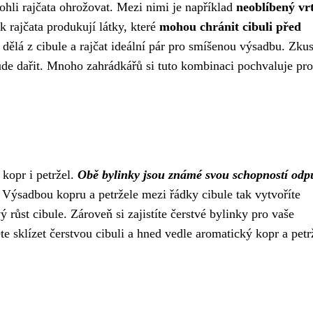
mohli rajčata ohrožovat. Mezi nimi je například
neoblíbený vr
k rajčata produkují látky, které
mohou chránit cibuli před
dělá z cibule a rajčat ideální pár pro smíšenou výsadbu. Zkus
bude dařit. Mnoho zahrádkářů si tuto kombinaci pochvaluje pro 
 kopr i petržel.
Obě bylinky jsou známé svou schopností odp
Výsadbou kopru a petržele mezi řádky cibule tak vytvoříte
růst cibule. Zároveň si zajistíte čerstvé bylinky pro vaše
te sklízet čerstvou cibuli a hned vedle aromatický kopr a petr