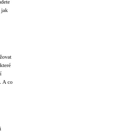
udete
 jak
ržovat
které
í
. A co
i