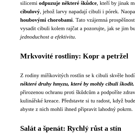
silicemi
odpuzuje některé škůdce
, kteří by jinak 
cibulový
, jehož larvy napadají cibuli i pórek. Naopa
houbovými chorobami
. Tato vzájemná prospěšnost 
vysadit cibuli kolem rajčat a pozorujte, jak se jim 
jednoduchost a efektivitu
.
Mrkvovité rostliny: Kopr a petržel
Z rodiny miříkovitých rostlin se k cibuli skvěle hodí
některé druhy hmyzu, které by mohly cibuli škodit.
přirozenou ochranu proti škůdcům a podpoříte zdravý 
kulinářské kreace. Představte si tu radost, když bude
abyste z nich mohli ihned připravit lahodný pokrm.
Salát a špenát: Rychlý růst a stín