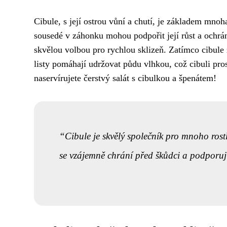
Cibule, s její ostrou vůní a chutí, je základem mnoh
sousedé v záhonku mohou podpořit její růst a ochrán
skvělou volbou pro rychlou sklizeň. Zatímco cibule zr
listy pomáhají udržovat půdu vlhkou, což cibuli pros
naservírujete čerstvý salát s cibulkou a špenátem!
Cibule je skvělý společník pro mnoho rostli
se vzájemně chrání před škůdci a podporují