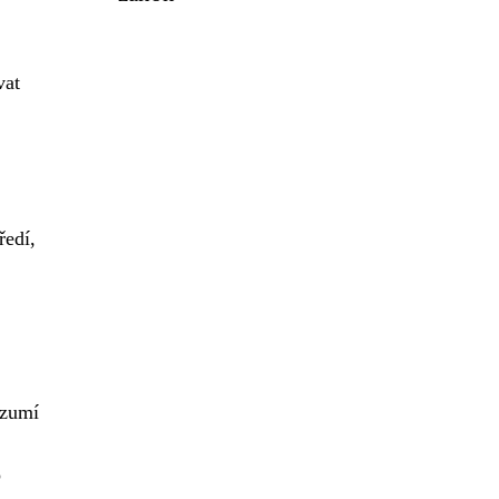
vat
ředí,
ozumí
o