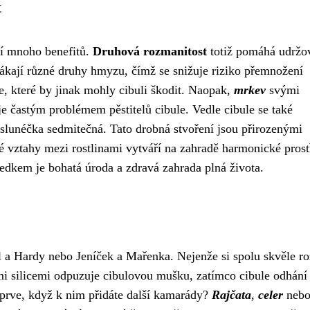
t
ší mnoho benefitů.
Druhová rozmanitost
totiž pomáhá udržo
lákají různé druhy hmyzu, čímž se snižuje riziko přemnožení
, které by jinak mohly cibuli škodit. Naopak,
mrkev
svými
e častým problémem pěstitelů cibule. Vedle cibule se také
é slunéčka sedmitečná. Tato drobná stvoření jsou přirozenými
é vztahy mezi rostlinami vytváří na zahradě harmonické prost
ledkem je bohatá úroda a zdravá zahrada plná života.
el a Hardy nebo Jeníček a Mařenka. Nejenže si spolu skvěle r
ými silicemi odpuzuje cibulovou mušku, zatímco cibule odhání
rve, když k nim přidáte další kamarády?
Rajčata
,
celer
neb