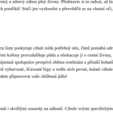
estrý a zdravý záhon plný života. Představte si tu radost, až b
h postřiků! Stačí jen vyzkoušet a přesvědčit se na vlastní oči,
mi listy poskytuje cibuli tolik potřebný stín, čímž pomáhá ud
mi kořeny provzdušňuje půdu a obohacuje ji o cenné živiny, 
vzájemná spolupráce prospívá oběma rostlinám a přináší bohatš
ásně vybarvené, šťavnaté řepy a vedle nich pevné, kulaté cibule
dete připravovat vaše oblíbená jídla!
u stát i skvělými sousedy na záhoně. Cibule svými specifickým