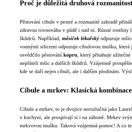
Proč je důležitá druhová rozmanitos
Pěstování cibule v pestré a rozmanité zahradě přiná
zdravou rovnováhu v půdě i nad ní. Různé rostliny 
škůdců. Například,
měsíček lékařský
odpuzuje mšice
vonnými silicemi odpuzuje cibulovou mušku, která j
osvědčilo pěstování
kopru
, který přitahuje užitečn
nepřáteli mšic a dalších škůdců. Vzájemně prospěšn
kde se daří nejen cibuli, ale i dalším plodinám. Výs
Cibule a mrkev: Klasická kombinace
Cibule a mrkev, to je dvojice nerozlučná jako Laur
v kuchyni, ale prospívají si i na záhoně. Mrkev sv
mrkvovou mušku. Taková vzájemná pomoc! A co tep