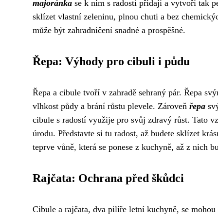
majoránka
se k nim s radostí přidají a vytvoří tak p
sklízet vlastní zeleninu, plnou chuti a bez chemickýc
může být zahradničení snadné a prospěšné.
Řepa: Výhody pro cibuli i půdu
Řepa a cibule tvoří v zahradě sehraný pár. Řepa svý
vlhkost půdy a brání růstu plevele. Zároveň
řepa
svý
cibule s radostí využije pro svůj zdravý růst. Tato 
úrodu. Představte si tu radost, až budete sklízet kr
teprve vůně, která se ponese z kuchyně, až z nich bu
Rajčata: Ochrana před škůdci
Cibule a rajčata, dva pilíře letní kuchyně, se moho