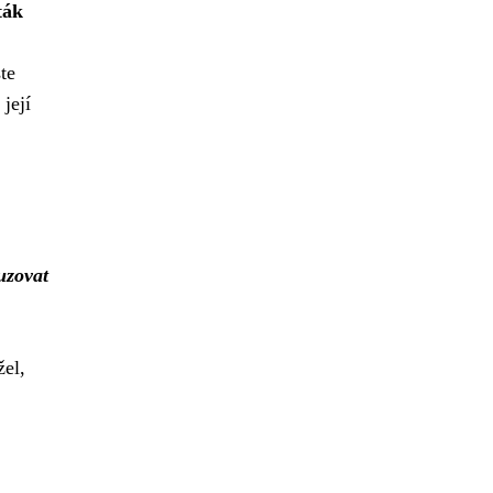
ták
te
její
uzovat
žel,