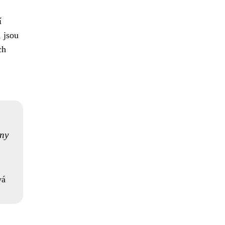
í
, jsou
ch
iny
vá