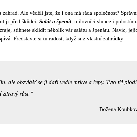
a zahrad. Ale věděli jste, že i ona má ráda společnost? Správn
it ji před škůdci.
Salát a špenát
, milovníci slunce i polostínu
aje, stihnete sklidit několik vár salátu a špenátu. Navíc, jeji
pívá. Představte si tu radost, když si z vlastní zahrádky
n, ale obzvlášť se jí daří vedle mrkve a řepy. Tyto tři plod
 zdravý růst.
Božena Koubko