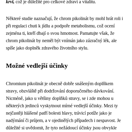
krvi,
což je důležité pro celkové zdraví a vitalitu.
Některé studie naznačují, že chrom pikolinát by mohl hrát roli i
při regulaci chuti k jídlu a podpoře metabolismu, což ocení
zejména ti, kteří dbají o svou hmotnost. Pamatujte však, že
chrom pikolinát by neměl být vnímán jako zázračný lék, ale
spíše jako doplněk zdravého životního stylu.
Možné vedlejší účinky
Chromium pikolinát je obecně dobře snášeným doplňkem
stravy, obzvláště při dodržování doporučeného dávkování.
Nicméně, jako u většiny doplňků stravy, se i zde mohou u
některých jedinců vyskytnout mírné vedlejší účinky. Mezi ty
nejčastěji hlášené patří bolesti hlavy, trávicí potíže jako je
nadýmání či průjem, a v ojedinělých případech i nespavost. Je
důležité si uvědomit, že tyto nežádoucí účinky jsou obvykle