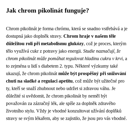
Jak chrom pikolinát funguje?
Chrom pikolinát je forma chrómu, která se snadno vstřebává a je
dostupná jako doplněk stravy.
Chrom hraje v našem těle
důležitou roli při metabolismu glukózy
, což je proces, kterým
tělo využívá cukr z potravy jako energii.
Studie naznačují, že
chrom pikolinát může pomáhat regulovat hladinu cukru v krvi
, a
to zejména u lidí s diabetem 2. typu. Některé výzkumy také
ukazují, že chrom pikolinát
může být prospěšný při snižování
chuti na sladké a regulaci apetitu
, což může být užitečné pro
ty, kteří se snaží zhubnout nebo udržet si zdravou váhu. Je
důležité si uvědomit, že chrom pikolinát by neměl být
považován za zázračný lék, ale spíše za doplněk zdravého
životního stylu. Vždy je vhodné konzultovat užívání doplňků
stravy se svým lékařem, aby se zajistilo, že jsou pro vás vhodné.