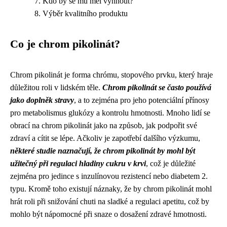
Kdo by se mu měl vyhnout?
Výběr kvalitního produktu
Co je chrom pikolinát?
Chrom pikolinát je forma chrómu, stopového prvku, který hraje
důležitou roli v lidském těle.
Chrom pikolinát se často používá
jako doplněk stravy
, a to zejména pro jeho potenciální přínosy
pro metabolismus glukózy a kontrolu hmotnosti. Mnoho lidí se
obrací na chrom pikolinát jako na způsob, jak podpořit své
zdraví a cítit se lépe. Ačkoliv je zapotřebí dalšího výzkumu,
některé studie naznačují, že chrom pikolinát by mohl být
užitečný při regulaci hladiny cukru v krvi
, což je důležité
zejména pro jedince s inzulínovou rezistencí nebo diabetem 2.
typu. Kromě toho existují náznaky, že by chrom pikolinát mohl
hrát roli při snižování chuti na sladké a regulaci apetitu, což by
mohlo být nápomocné při snaze o dosažení zdravé hmotnosti.