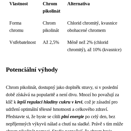
Vlastnost
Chrom
Alternativa
pikolinát
Forma
Chrom
Chlorid chromitý, kvasnice
chromu
pikolinát
obohacené chromem
Vstřebatelnost
Až 2,5%
Méně než 2% (chlorid
chromitý), až 10% (kvasnice)
Potenciální výhody
Chrom pikolinát, dostupný jako doplněk stravy, si v poslední
době získává na popularitě a není divu. Mnozí ho považují za
klíč k
lepší regulaci hladiny cukru v krvi
, což je zásadní pro
udržení optimální tělesné hmotnosti a celkového zdraví.
Představte si, že byste se cítili
plní energie
po celý den, bez
nepříjemných výkyvů nálad a chutí na sladké. Právě s tím může