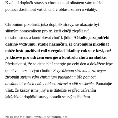
Kvalitní doplněk stravy s chromem pikolinátem vám může
pomoci dosáhnout vašich cílů v oblasti zdraví a vitality.
Chromium pikolinát, jako doplněk stravy, se ukazuje být
slibným pomocníkem pro ty, kteří chtějí zlepšit svůj
metabolismus a kontrolovat chuť k jídlu.
Ačkoliv je zapotřebí
dalšího výzkumu, studie naznačují, že chromium pikolinát
může hrát pozitivní roli v regulaci hladiny cukru v krvi, což
je klíčové pro udržení energie a kontrolu chuti na sladké.
Představte si, že se cítíte plní energie po celý den a dokážete lépe
odolávat nezdravým chutím.
S vyváženou stravou a zdravým
životním stylem vám chromium pikolinát může pomoci
dosáhnout vašich cílů v oblasti zdraví a cítit se skvěle.
Pamatujte
však, že každý jsme jiný a je důležité se před užíváním
jakýchkoli doplňků stravy poradit se svým lékařem.
Našli jste v článku chybu?
Kontaktujte nás