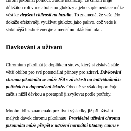
chrom pikolinát pomoci. Studie naznačují, že chrom hraje
důležitou roli v metabolismu glukózy a jeho suplementace může
vést ke
zlepšení citlivosti na inzulín
. To znamená, že vaše tělo
dokáže efektivněji využívat glukózu jako palivo, což vede k
stabilnější hladině energie a menšímu ukládání tuku.
Dávkování a užívání
Chromium pikolinát je doplňkem stravy, který si získává stále
větší oblibu pro své potenciální přínosy pro zdraví.
Dávkování
chromu pikolinátu se může lišit v závislosti na individuálních
potřebách a doporučení lékaře.
Obecně se však doporučuje
začít s nižší dávkou a postupně ji zvyšovat podle potřeby.
Mnoho lidí zaznamenalo pozitivní výsledky již při užívání
malých dávek chromu pikolinátu.
Pravidelné užívání chromu
pikolinátu může přispět k udržení normální hladiny cukru v