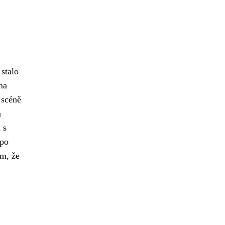
stalo
ma
 scéně
a
 s
 po
em, že