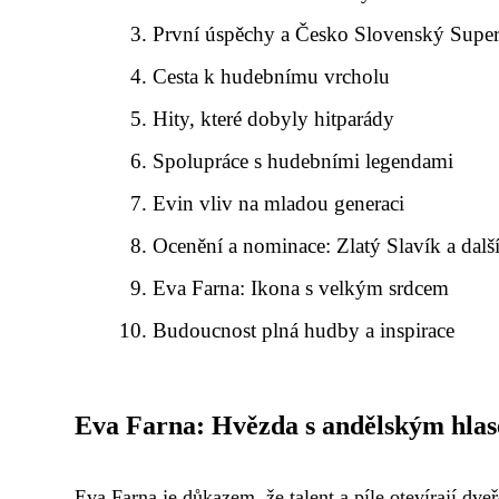
První úspěchy a Česko Slovenský Super
Cesta k hudebnímu vrcholu
Hity, které dobyly hitparády
Spolupráce s hudebními legendami
Evin vliv na mladou generaci
Ocenění a nominace: Zlatý Slavík a dalš
Eva Farna: Ikona s velkým srdcem
Budoucnost plná hudby a inspirace
Eva Farna: Hvězda s andělským hla
Eva Farna je důkazem, že talent a píle otevírají dve