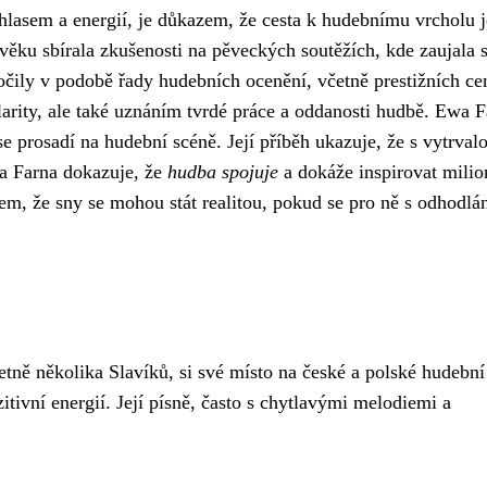
lasem a energií, je důkazem, že cesta k hudebnímu vrcholu j
 věku sbírala zkušenosti na pěveckých soutěžích, kde zaujala
ročily v podobě řady hudebních ocenění, včetně prestižních ce
arity, ale také uznáním tvrdé práce a oddanosti hudbě. Ewa F
 se prosadí na hudební scéně. Její příběh ukazuje, že s vytrvalo
wa Farna dokazuje, že
hudba spojuje
a dokáže inspirovat milion
em, že sny se mohou stát realitou, pokud se pro ně s odhodlá
tně několika Slavíků, si své místo na české a polské hudební
zitivní energií. Její písně, často s chytlavými melodiemi a