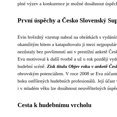
plné výzev a konkurence je možné dosáhnout úspě
První úspěchy a Česko Slovenský Su
Evin hvězdný vzestup nabral na obrátkách s vydáním
okamžitým hitem a katapultovalo ji mezi nejpopulárn
nezůstaly bez povšimnutí ani v prestižní anketě Če
Evu motivoval k další tvorbě a už o rok později vyd
hudební scéně.
Zisk titulu Objev roku v anketě Čes
obrovským potenciálem. V roce 2008 se Eva zúčastn
boku ostřílených hudebních profesionálů. Její účast
i v mladém věku lze dosáhnout neuvěřitelných úspě
Cesta k hudebnímu vrcholu