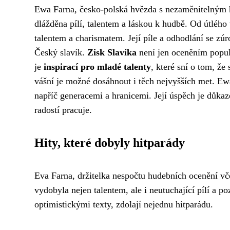
Ewa Farna, česko-polská hvězda s nezaměnitelným h
dlážděna pílí, talentem a láskou k hudbě. Od útlého
talentem a charismatem. Její píle a odhodlání se zú
Český slavík.
Zisk Slavíka
není jen oceněním popul
je
inspirací pro mladé talenty
, které sní o tom, že
vášní je možné dosáhnout i těch nejvyšších met. E
napříč generacemi a hranicemi. Její úspěch je důkaz
radostí pracuje.
Hity, které dobyly hitparády
Eva Farna, držitelka nespočtu hudebních ocenění vče
vydobyla nejen talentem, ale i neutuchající pílí a po
optimistickými texty, zdolají nejednu hitparádu.