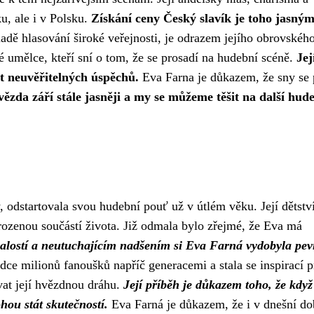
u, ale i v Polsku.
Získání ceny Český slavík je toho jasný
adě hlasování široké veřejnosti, je odrazem jejího obrovskéh
dé umělce, kteří sní o tom, že se prosadí na hudební scéně.
Jej
t neuvěřitelných úspěchů.
Eva Farna je důkazem, že sny se 
vězda září stále jasněji a my se můžeme těšit na další hud
 odstartovala svou hudební pouť už v útlém věku. Její dětstv
rozenou součástí života. Již odmala bylo zřejmé, že Eva má
rvalostí a neutuchajícím nadšením si Eva Farná vydobyla pe
rdce milionů fanoušků napříč generacemi a stala se inspirací p
vat její hvězdnou dráhu.
Její příběh je důkazem toho, že když
ohou stát skutečností.
Eva Farná je důkazem, že i v dnešní do