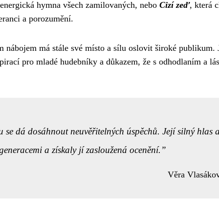
 energická hymna všech zamilovaných, nebo
Cizí zeď
, která 
leranci a porozumění.
m nábojem má stále své místo a sílu oslovit široké publikum. J
nspirací pro mladé hudebníky a důkazem, že s odhodlaním a lá
 se dá dosáhnout neuvěřitelných úspěchů. Její silný hlas 
eneracemi a získaly jí zasloužená ocenění.
Věra Vlasáko