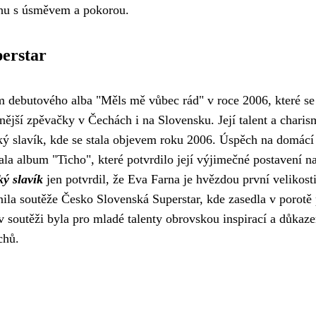
chu s úsměvem a pokorou.
perstar
 debutového alba "Měls mě vůbec rád" v roce 2006, které se 
ější zpěvačky v Čechách i na Slovensku. Její talent a charis
ský slavík, kde se stala objevem roku 2006. Úspěch na domácí
ala album "Ticho", které potvrdilo její výjimečné postavení n
ký slavík
jen potvrdil, že Eva Farna je hvězdou první velikosti
ila soutěže Česko Slovenská Superstar, kde zasedla v porotě
 v soutěži byla pro mladé talenty obrovskou inspirací a důkaz
chů.