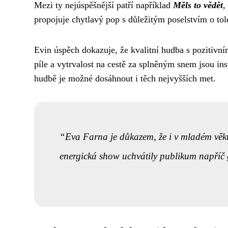
Mezi ty nejúspěšnější patří například
Měls to vědět
,
propojuje chytlavý pop s důležitým poselstvím o to
Evin úspěch dokazuje, že kvalitní hudba s pozitivní
píle a vytrvalost na cestě za splněným snem jsou i
hudbě je možné dosáhnout i těch nejvyšších met.
Eva Farna je důkazem, že i v mladém věku
energická show uchvátily publikum napříč g