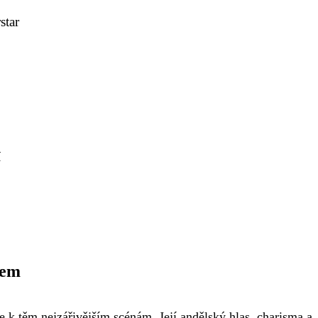
star
í
sem
ře k těm nejzářivějším scénám. Její andělský hlas, charisma a