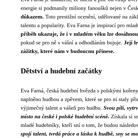
energie si podmanily miliony fanoušků nejen v Česk
důkazem.
Toto prestižní ocenění, udělované na zákl
talentu a popularity. Eva Farna je inspirací pro mla
příběh ukazuje, že i v mladém věku lze dosáhnou
pokud se pro ně s vášní a odhodláním bojuje.
Její h
zážitky, které nám v budoucnu přinese.
Dětství a hudební začátky
Eva Farná, česká hudební hvězda s polskými kořeny,
naplněno hudbou a zpěvem, které se pro ni staly při
výjimečný talent a vášeň pro hudbu.
Svou pílí, vyt
místo na české i polské hudební scéně.
Získala si s
mladé hudebníky, kteří sní o tom, že budou následo
spojí talent, tvrdá práce a láska k hudbě, sny se m