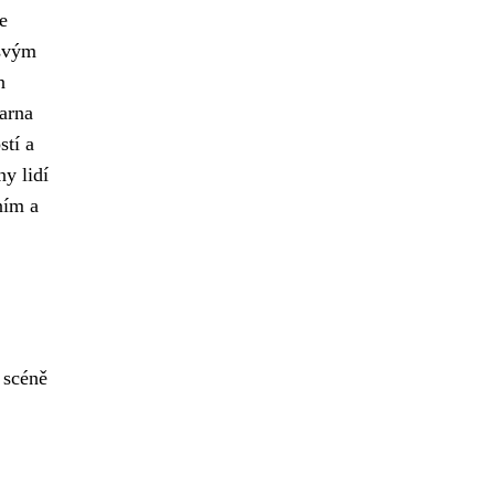
e
 svým
n
arna
stí a
y lidí
ním a
 scéně