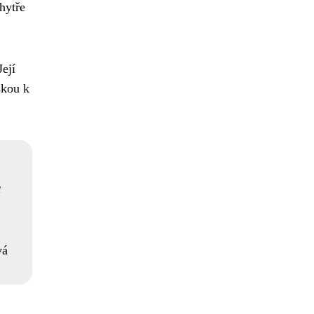
chytře
ejí
skou k
a
vá