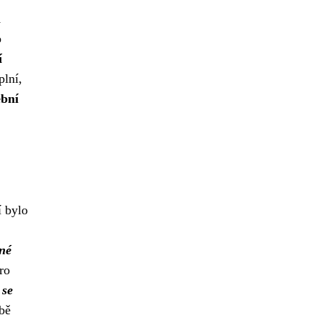
m
o
í
plní,
ební
í bylo
vné
ro
 se
bě