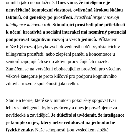
odmítla jako nepodložené.
Dnes víme, že inteligence je
neuvěřitelně komplexní vlastnost, ovlivněná širokou škálou
faktorů, od genetiky po prostředí.
Prostředí hraje v rozvoji
inteligence klíčovou roli.
Stimulující prostředí plné příležitostí
k učení, kreativitě a sociální interakci má nesmírný potenciál
podporovat kognitivní rozvoj u všech jedinců.
Příkladem
může být rozvoj jazykových dovedností u dětí vyrůstajících v
bilingvním prostředí, nebo zlepšení paměti a koncentrace u
seniorů zapojujících se do aktivit procvičujících mozek.
Zaměření se na vytváření obohacujícího prostředí pro všechny
věkové kategorie je proto klíčové pro podporu kognitivního
zdraví a rozvoje společnosti jako celku.
Studie a teorie, které se v minulosti pokoušely spojovat tvar
lebky s inteligencí, byly vyvráceny a dnes je považujeme za
nevědecké a zavádějící.
Je důležité si uvědomit, že inteligence
je komplexní jev, který nelze redukovat na jednoduché
fyzické znaky.
Naše schopnosti jsou výsledkem složité