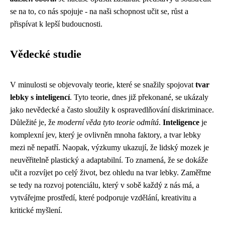
se na to, co nás spojuje - na naši schopnost učit se, růst a
přispívat k lepší budoucnosti.
Vědecké studie
V minulosti se objevovaly teorie, které se snažily spojovat
tvar
lebky s inteligencí
. Tyto teorie, dnes již překonané, se ukázaly
jako nevědecké a často sloužily k ospravedlňování diskriminace.
Důležité je, že
moderní věda tyto teorie odmítá
.
Inteligence
je
komplexní jev, který je ovlivněn mnoha faktory, a tvar lebky
mezi ně nepatří. Naopak, výzkumy ukazují, že lidský mozek je
neuvěřitelně plastický a adaptabilní. To znamená, že se dokáže
učit a rozvíjet po celý život, bez ohledu na tvar lebky. Zaměřme
se tedy na rozvoj potenciálu, který v sobě každý z nás má, a
vytvářejme prostředí, které podporuje vzdělání, kreativitu a
kritické myšlení.