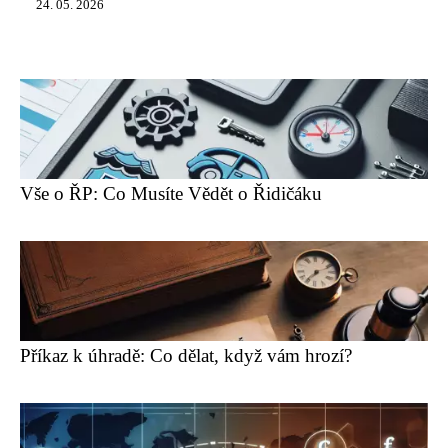
24. 05. 2026
Vše o ŘP: Co Musíte Vědět o Řidičáku
Příkaz k úhradě: Co dělat, když vám hrozí?