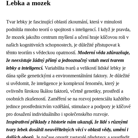
Lebka a mozek
Tvar lebky je fascinující oblastí zkoumání, která v minulosti
podnítila mnoho teorií o spojitosti s inteligencí. I když je pravda,
že mozek jakožto centrum myšlení a učení hraje klíčovou roli v
našich kognitivních schopnostech, je důležité přistupovat k
těmto teoriím s vědeckou opatrností.
Moderní věda zdůrazňuje,
že neexistuje žádný přímý a jednoznačný vztah mezi tvarem
lebky a inteligencí.
Variabilita tvarů a velikostí lidské lebky je
dána spíše genetickými a environmentálními faktory. Je důležité
si uvědomit, že inteligence je komplexní fenomén, který je
ovlivněn širokou škálou faktorů, včetně genetiky, prostředí a
osobních zkušeností. Zaměření se na rozvoj potenciálu každého
jedince prostřednictvím vzdělání, stimulace a podpory je klíčové
pro dosažení individuálního i společenského rozvoje.
Inspirativní příklady z historie nám ukazují, že lidé s různými
tvary lebek dosáhli neuvěřitelných věcí v oblasti vědy, umění i
dalších oborů.
Je načase opustit zastaralé představy a soustředit