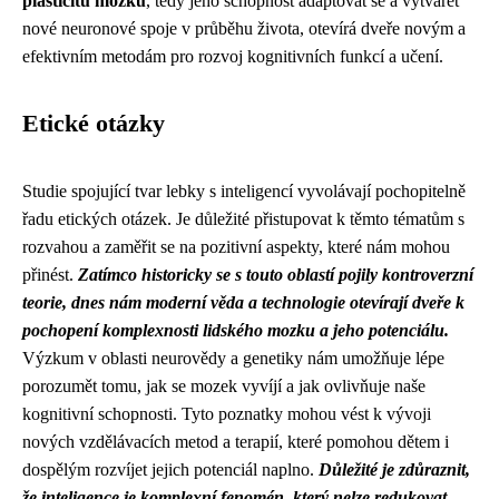
plasticitu mozku
, tedy jeho schopnost adaptovat se a vytvářet
nové neuronové spoje v průběhu života, otevírá dveře novým a
efektivním metodám pro rozvoj kognitivních funkcí a učení.
Etické otázky
Studie spojující tvar lebky s inteligencí vyvolávají pochopitelně
řadu etických otázek. Je důležité přistupovat k těmto tématům s
rozvahou a zaměřit se na pozitivní aspekty, které nám mohou
přinést.
Zatímco historicky se s touto oblastí pojily kontroverzní
teorie, dnes nám moderní věda a technologie otevírají dveře k
pochopení komplexnosti lidského mozku a jeho potenciálu.
Výzkum v oblasti neurovědy a genetiky nám umožňuje lépe
porozumět tomu, jak se mozek vyvíjí a jak ovlivňuje naše
kognitivní schopnosti. Tyto poznatky mohou vést k vývoji
nových vzdělávacích metod a terapií, které pomohou dětem i
dospělým rozvíjet jejich potenciál naplno.
Důležité je zdůraznit,
že inteligence je komplexní fenomén, který nelze redukovat