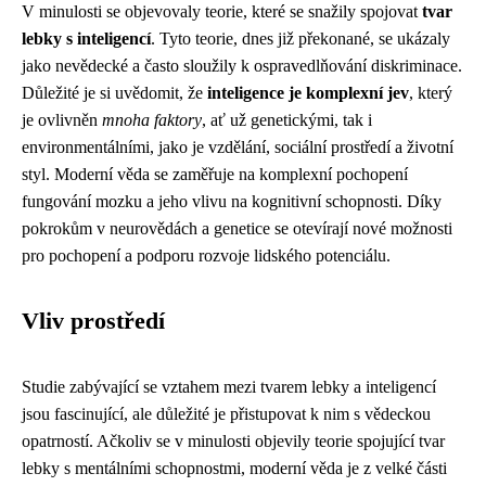
V minulosti se objevovaly teorie, které se snažily spojovat
tvar
lebky s inteligencí
. Tyto teorie, dnes již překonané, se ukázaly
jako nevědecké a často sloužily k ospravedlňování diskriminace.
Důležité je si uvědomit, že
inteligence je komplexní jev
, který
je ovlivněn
mnoha faktory
, ať už genetickými, tak i
environmentálními, jako je vzdělání, sociální prostředí a životní
styl. Moderní věda se zaměřuje na komplexní pochopení
fungování mozku a jeho vlivu na kognitivní schopnosti. Díky
pokrokům v neurovědách a genetice se otevírají nové možnosti
pro pochopení a podporu rozvoje lidského potenciálu.
Vliv prostředí
Studie zabývající se vztahem mezi tvarem lebky a inteligencí
jsou fascinující, ale důležité je přistupovat k nim s vědeckou
opatrností. Ačkoliv se v minulosti objevily teorie spojující tvar
lebky s mentálními schopnostmi, moderní věda je z velké části