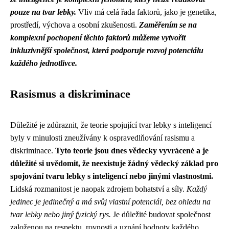
pouze na tvar lebky.
Vliv má celá řada faktorů, jako je genetika,
prostředí, výchova a osobní zkušenosti.
Zaměřením se na
komplexní pochopení těchto faktorů můžeme vytvořit
inkluzivnější společnost, která podporuje rozvoj potenciálu
každého jednotlivce.
Rasismus a diskriminace
Důležité je zdůraznit, že teorie spojující tvar lebky s inteligencí
byly v minulosti zneužívány k ospravedlňování rasismu a
diskriminace.
Tyto teorie jsou dnes vědecky vyvrácené a je
důležité si uvědomit, že neexistuje žádný vědecký základ pro
spojování tvaru lebky s inteligencí nebo jinými vlastnostmi.
Lidská rozmanitost je naopak zdrojem bohatství a síly.
Každý
jedinec je jedinečný a má svůj vlastní potenciál, bez ohledu na
tvar lebky nebo jiný fyzický rys.
Je důležité budovat společnost
založenou na respektu, rovnosti a uznání hodnoty každého