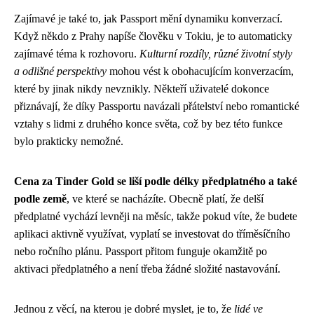
Zajímavé je také to, jak Passport mění dynamiku konverzací.
Když někdo z Prahy napíše člověku v Tokiu, je to automaticky
zajímavé téma k rozhovoru.
Kulturní rozdíly, různé životní styly
a odlišné perspektivy
mohou vést k obohacujícím konverzacím,
které by jinak nikdy nevznikly. Někteří uživatelé dokonce
přiznávají, že díky Passportu navázali přátelství nebo romantické
vztahy s lidmi z druhého konce světa, což by bez této funkce
bylo prakticky nemožné.
Cena za Tinder Gold se liší podle délky předplatného a také
podle země
, ve které se nacházíte. Obecně platí, že delší
předplatné vychází levněji na měsíc, takže pokud víte, že budete
aplikaci aktivně využívat, vyplatí se investovat do tříměsíčního
nebo ročního plánu. Passport přitom funguje okamžitě po
aktivaci předplatného a není třeba žádné složité nastavování.
Jednou z věcí, na kterou je dobré myslet, je to, že
lidé ve