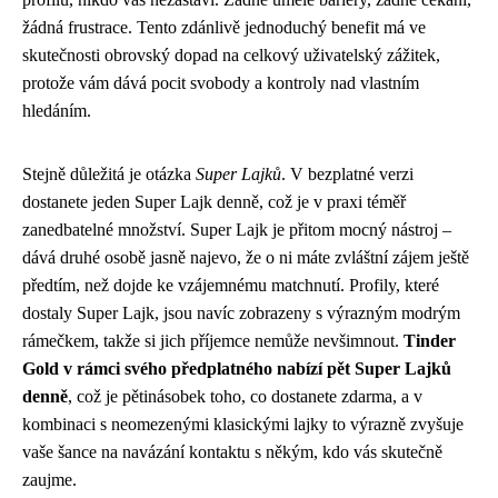
žádná frustrace. Tento zdánlivě jednoduchý benefit má ve
skutečnosti obrovský dopad na celkový uživatelský zážitek,
protože vám dává pocit svobody a kontroly nad vlastním
hledáním.
Stejně důležitá je otázka
Super Lajků
. V bezplatné verzi
dostanete jeden Super Lajk denně, což je v praxi téměř
zanedbatelné množství. Super Lajk je přitom mocný nástroj –
dává druhé osobě jasně najevo, že o ni máte zvláštní zájem ještě
předtím, než dojde ke vzájemnému matchnutí. Profily, které
dostaly Super Lajk, jsou navíc zobrazeny s výrazným modrým
rámečkem, takže si jich příjemce nemůže nevšimnout.
Tinder
Gold v rámci svého předplatného nabízí pět Super Lajků
denně
, což je pětinásobek toho, co dostanete zdarma, a v
kombinaci s neomezenými klasickými lajky to výrazně zvyšuje
vaše šance na navázání kontaktu s někým, kdo vás skutečně
zaujme.