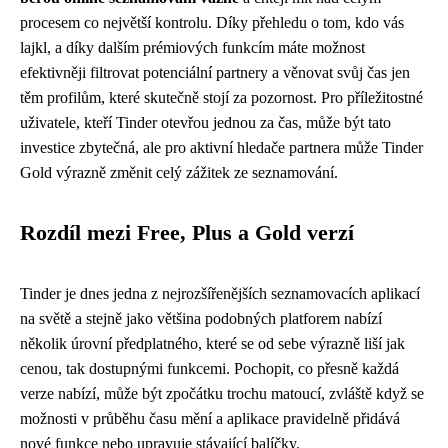
procesem co největší kontrolu. Díky přehledu o tom, kdo vás
lajkl, a díky dalším prémiových funkcím máte možnost
efektivněji filtrovat potenciální partnery a věnovat svůj čas jen
těm profilům, které skutečně stojí za pozornost. Pro příležitostné
uživatele, kteří Tinder otevřou jednou za čas, může být tato
investice zbytečná, ale pro aktivní hledače partnera může Tinder
Gold výrazně změnit celý zážitek ze seznamování.
Rozdíl mezi Free, Plus a Gold verzí
Tinder je dnes jedna z nejrozšířenějších seznamovacích aplikací
na světě a stejně jako většina podobných platforem nabízí
několik úrovní předplatného, které se od sebe výrazně liší jak
cenou, tak dostupnými funkcemi. Pochopit, co přesně každá
verze nabízí, může být zpočátku trochu matoucí, zvláště když se
možnosti v průběhu času mění a aplikace pravidelně přidává
nové funkce nebo upravuje stávající balíčky.