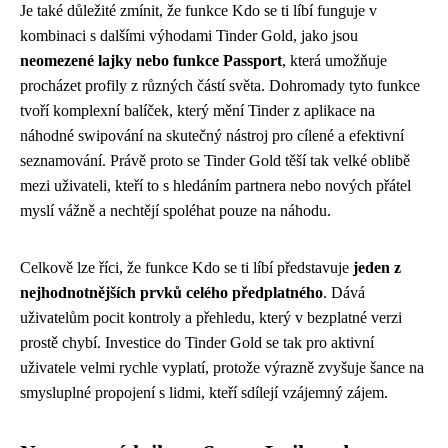
Je také důležité zmínit, že funkce Kdo se ti líbí funguje v
kombinaci s dalšími výhodami Tinder Gold, jako jsou
neomezené lajky nebo funkce Passport
, která umožňuje
procházet profily z různých částí světa. Dohromady tyto funkce
tvoří komplexní balíček, který mění Tinder z aplikace na
náhodné swipování na skutečný nástroj pro cílené a efektivní
seznamování. Právě proto se Tinder Gold těší tak velké oblibě
mezi uživateli, kteří to s hledáním partnera nebo nových přátel
myslí vážně a nechtějí spoléhat pouze na náhodu.
Celkově lze říci, že funkce Kdo se ti líbí představuje
jeden z
nejhodnotnějších prvků celého předplatného
. Dává
uživatelům pocit kontroly a přehledu, který v bezplatné verzi
prostě chybí. Investice do Tinder Gold se tak pro aktivní
uživatele velmi rychle vyplatí, protože výrazně zvyšuje šance na
smysluplné propojení s lidmi, kteří sdílejí vzájemný zájem.