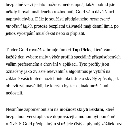
bezplatné verzi je tato možnost nedostupná, takže pokud jste
někdy litovali unáhleného rozhodnutí, Gold vám dává šanci
napravit chybu. Dále je součástí předplatného
neomezené
množství lajků
, protože bezplatní uživatelé mají denní limit, po
jehož vyčerpání musí čekat nebo si připlatit.
Tinder Gold rovněž zahrnuje funkci
Top Picks
, která vám
každý den vybere malý výběr profilů speciálně přizpůsobených
vašim preferencím a chování v aplikaci. Tyto profily jsou
označeny jako zvláště relevantní a algoritmus je vybírá na
základě vašich předchozích interakcí. Jde o skvělý způsob, jak
objevit zajímavé lidi, ke kterým byste se jinak možná ani
nedostali.
Nesmíme zapomenout ani na
možnost skrytí reklam
, které
bezplatnou verzi aplikace doprovázejí a mohou být poměrně
rušivé. S Gold předplatným si užijete čistý a plynulý zážitek bez