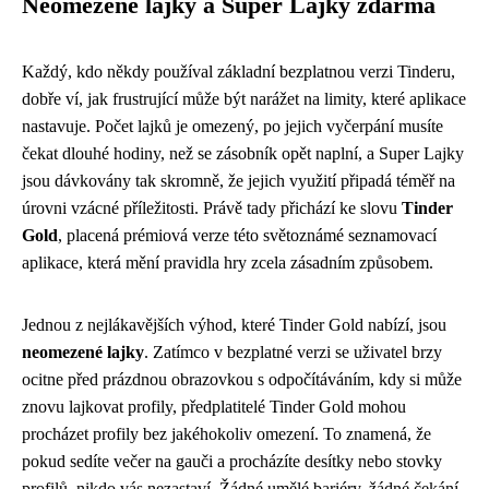
Neomezené lajky a Super Lajky zdarma
Každý, kdo někdy používal základní bezplatnou verzi Tinderu,
dobře ví, jak frustrující může být narážet na limity, které aplikace
nastavuje. Počet lajků je omezený, po jejich vyčerpání musíte
čekat dlouhé hodiny, než se zásobník opět naplní, a Super Lajky
jsou dávkovány tak skromně, že jejich využití připadá téměř na
úrovni vzácné příležitosti. Právě tady přichází ke slovu
Tinder
Gold
, placená prémiová verze této světoznámé seznamovací
aplikace, která mění pravidla hry zcela zásadním způsobem.
Jednou z nejlákavějších výhod, které Tinder Gold nabízí, jsou
neomezené lajky
. Zatímco v bezplatné verzi se uživatel brzy
ocitne před prázdnou obrazovkou s odpočítáváním, kdy si může
znovu lajkovat profily, předplatitelé Tinder Gold mohou
procházet profily bez jakéhokoliv omezení. To znamená, že
pokud sedíte večer na gauči a procházíte desítky nebo stovky
profilů, nikdo vás nezastaví. Žádné umělé bariéry, žádné čekání,