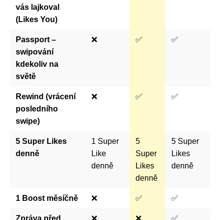
vás lajkoval
(Likes You)
Passport –
❌
✅
✅
swipování
kdekoliv na
světě
Rewind (vrácení
❌
✅
✅
posledního
swipe)
5 Super Likes
1 Super
5
5 Super
denně
Like
Super
Likes
denně
Likes
denně
denně
1 Boost měsíčně
❌
✅
✅
Zpráva před
❌
❌
✅