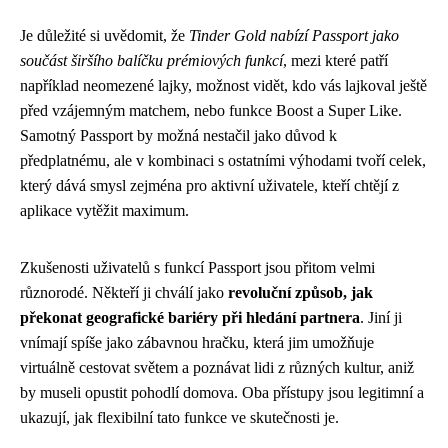
Je důležité si uvědomit, že
Tinder Gold nabízí Passport jako
součást širšího balíčku prémiových funkcí
, mezi které patří
například neomezené lajky, možnost vidět, kdo vás lajkoval ještě
před vzájemným matchem, nebo funkce Boost a Super Like.
Samotný Passport by možná nestačil jako důvod k
předplatnému, ale v kombinaci s ostatními výhodami tvoří celek,
který dává smysl zejména pro aktivní uživatele, kteří chtějí z
aplikace vytěžit maximum.
Zkušenosti uživatelů s funkcí Passport jsou přitom velmi
různorodé. Někteří ji chválí jako
revoluční způsob, jak
překonat geografické bariéry při hledání partnera
. Jiní ji
vnímají spíše jako zábavnou hračku, která jim umožňuje
virtuálně cestovat světem a poznávat lidi z různých kultur, aniž
by museli opustit pohodlí domova. Oba přístupy jsou legitimní a
ukazují, jak flexibilní tato funkce ve skutečnosti je.