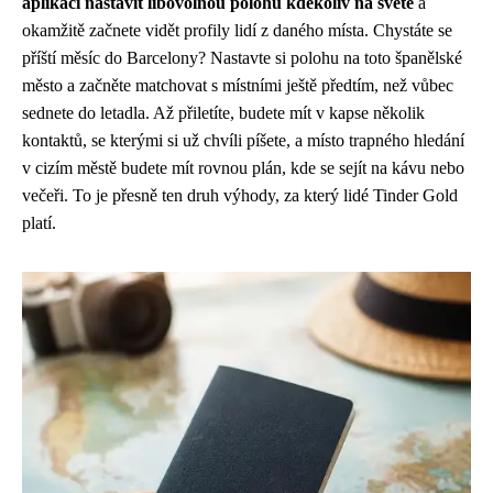
aplikaci nastavit libovolnou polohu kdekoliv na světě
a
okamžitě začnete vidět profily lidí z daného místa. Chystáte se
příští měsíc do Barcelony? Nastavte si polohu na toto španělské
město a začněte matchovat s místními ještě předtím, než vůbec
sednete do letadla. Až přiletíte, budete mít v kapse několik
kontaktů, se kterými si už chvíli píšete, a místo trapného hledání
v cizím městě budete mít rovnou plán, kde se sejít na kávu nebo
večeři. To je přesně ten druh výhody, za který lidé Tinder Gold
platí.