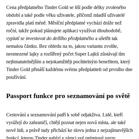
Cena předplatného Tinder Gold se liší podle délky zvoleného
období a také podle věku uživatele, přičemž mladší uživatelé
zpravidla platí méně. Měsíční předplatné vychází dráže než
roční, takže pokud plánujete aplikaci využívat dlouhodobě,
vyplatí se investovat do delšího předplatného
a ušetřit tak
nemalou částku. Bez ohledu na to, jakou variantu zvolíte,
neomezené lajky a rozšířený počet Super Lajků zůstávají tím
nejhmatatelnějším a nejokamžitěji pocítitelným benefitem, který
Tinder Gold přináší každému svému předplatiteli od prvního dne
používání.
Passport funkce pro seznamování po světě
Cestování a seznamování patří k sobě odjakživa. Lidé, kteří
vyrážejí do zahraničí, chtějí poznat nejen nová místa, ale také
nové lidi, a právě tady přichází ke slovu jedna z nejzajímavějších
funkcí, kterou Tinder nabízí v rámci své prémiové verze.