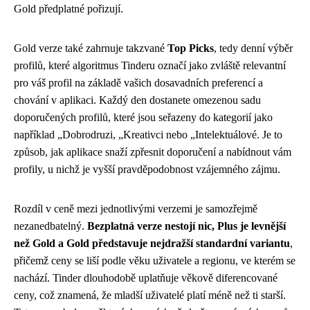
Gold předplatné pořizují.
Gold verze také zahrnuje takzvané
Top Picks
, tedy denní výběr
profilů, které algoritmus Tinderu označí jako zvláště relevantní
pro váš profil na základě vašich dosavadních preferencí a
chování v aplikaci. Každý den dostanete omezenou sadu
doporučených profilů, které jsou seřazeny do kategorií jako
například „Dobrodruzi, „Kreativci nebo „Intelektuálové. Je to
způsob, jak aplikace snaží zpřesnit doporučení a nabídnout vám
profily, u nichž je vyšší pravděpodobnost vzájemného zájmu.
Rozdíl v ceně mezi jednotlivými verzemi je samozřejmě
nezanedbatelný.
Bezplatná verze nestojí nic, Plus je levnější
než Gold a Gold představuje nejdražší standardní variantu
,
přičemž ceny se liší podle věku uživatele a regionu, ve kterém se
nachází. Tinder dlouhodobě uplatňuje věkově diferencované
ceny, což znamená, že mladší uživatelé platí méně než ti starší.