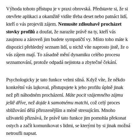
Výhoda tohoto přístupu je v praxi obrovská. Představte si, že si
otevřete aplikaci a okamžitě vidíte třeba deset nebo patnáct lidí,
kteří o vás projevili zájem.
Nemusíte zdlouhavě procházet
stovky profilů
a doufat, že narazíte právě na ty, kteří vás
zaujmou a zároveň jim budete sympatičtí vy. Místo toho máte k
dispozici přehledný seznam lidí, u nichž víte naprosto jistě, že o
vás zájem mají. To zásadně mění dynamiku celého procesu
seznamování, protože odpadá nejistota a zbytečné čekání.
Psychologicky je tato funkce velmi silná. Když víte, že někdo
konkrétní vás lajkoval, přistupujete k jeho profilu úplně jinak
než při náhodném procházení.
Máte pocit vzájemného zájmu
ještě dříve, než dojde k samotnému matchi
, což celý proces
sbližování dělá přirozenějším a méně stresujícím. Mnoho
uživatelů přiznává, že právě tato funkce jim pomohla překonat
ostych a začít komunikovat s lidmi, se kterými by si jinak možná
netroufli napsat.