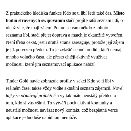
Z praktického hlediska funkce Kdo se ti líbí šetří také čas.
Místo
hodin strávených swipováním
stačí projít kratší seznam lidí, o
nichž víte, že mají zájem. Pokud se vám někdo z tohoto
seznamu líbí, stačí přejet doprava a match je okamžitě vytvořen.
Není třeba čekat, jestli druhá strana zareaguje, protože její zájem
je již potvrzen předem. To je zvláště cenné pro lidi, kteří nemají
mnoho volného času, ale přesto chtějí aktivně využívat
možnosti, které jim seznamovací aplikace nabízí.
Tinder Gold navíc zobrazuje profily v sekci Kdo se ti líbí v
reálném čase, takže vždy vidíte aktuální seznam zájemců.
Nové
lajky se přidávají průběžně
a vy tak máte neustálý přehled o
tom, kdo si vás všiml. To vytváří pocit aktivní komunity a
neustálé možnosti navázat nový kontakt, což bezplatná verze
aplikace jednoduše nabídnout nemůže.