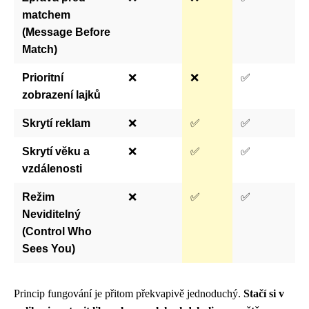
matchem
(Message Before
Match)
Prioritní
❌
❌
✅
zobrazení lajků
Skrytí reklam
❌
✅
✅
Skrytí věku a
❌
✅
✅
vzdálenosti
Režim
❌
✅
✅
Neviditelný
(Control Who
Sees You)
Princip fungování je přitom překvapivě jednoduchý.
Stačí si v