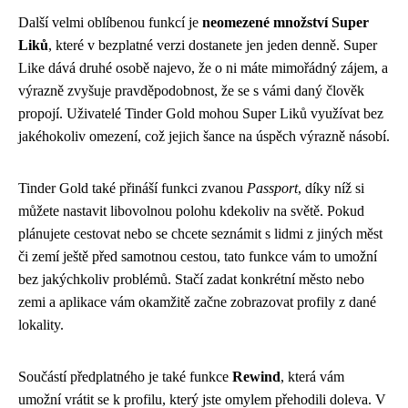
Další velmi oblíbenou funkcí je
neomezené množství Super
Liků
, které v bezplatné verzi dostanete jen jeden denně. Super
Like dává druhé osobě najevo, že o ni máte mimořádný zájem, a
výrazně zvyšuje pravděpodobnost, že se s vámi daný člověk
propojí. Uživatelé Tinder Gold mohou Super Liků využívat bez
jakéhokoliv omezení, což jejich šance na úspěch výrazně násobí.
Tinder Gold také přináší funkci zvanou
Passport
, díky níž si
můžete nastavit libovolnou polohu kdekoliv na světě. Pokud
plánujete cestovat nebo se chcete seznámit s lidmi z jiných měst
či zemí ještě před samotnou cestou, tato funkce vám to umožní
bez jakýchkoliv problémů. Stačí zadat konkrétní město nebo
zemi a aplikace vám okamžitě začne zobrazovat profily z dané
lokality.
Součástí předplatného je také funkce
Rewind
, která vám
umožní vrátit se k profilu, který jste omylem přehodili doleva. V