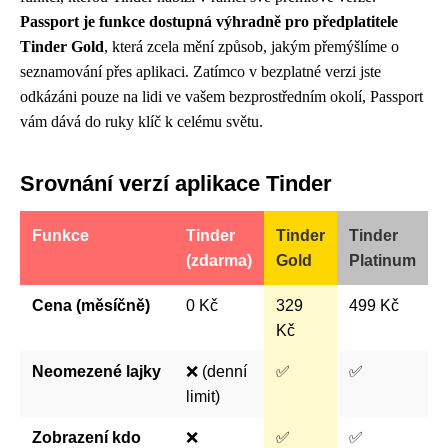
Passport je funkce dostupná výhradně pro předplatitele
Tinder Gold
, která zcela mění způsob, jakým přemýšlíme o
seznamování přes aplikaci. Zatímco v bezplatné verzi jste
odkázáni pouze na lidi ve vašem bezprostředním okolí, Passport
vám dává do ruky klíč k celému světu.
Srovnání verzí aplikace Tinder
Funkce
Tinder
Tinder
Tinder
(zdarma)
Gold
Platinum
Cena (měsíčně)
0 Kč
329
499 Kč
Kč
Neomezené lajky
❌ (denní
✅
✅
limit)
Zobrazení kdo
❌
✅
✅