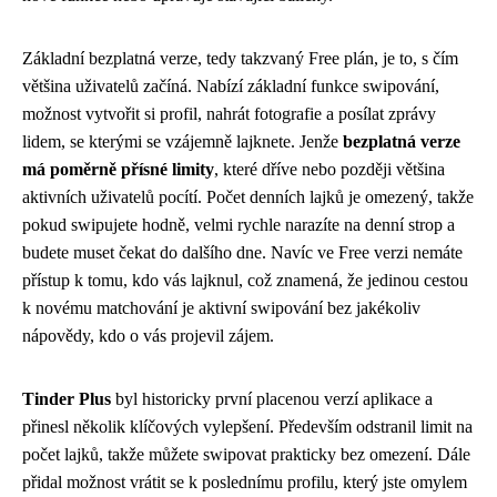
Základní bezplatná verze, tedy takzvaný Free plán, je to, s čím
většina uživatelů začíná. Nabízí základní funkce swipování,
možnost vytvořit si profil, nahrát fotografie a posílat zprávy
lidem, se kterými se vzájemně lajknete. Jenže
bezplatná verze
má poměrně přísné limity
, které dříve nebo později většina
aktivních uživatelů pocítí. Počet denních lajků je omezený, takže
pokud swipujete hodně, velmi rychle narazíte na denní strop a
budete muset čekat do dalšího dne. Navíc ve Free verzi nemáte
přístup k tomu, kdo vás lajknul, což znamená, že jedinou cestou
k novému matchování je aktivní swipování bez jakékoliv
nápovědy, kdo o vás projevil zájem.
Tinder Plus
byl historicky první placenou verzí aplikace a
přinesl několik klíčových vylepšení. Především odstranil limit na
počet lajků, takže můžete swipovat prakticky bez omezení. Dále
přidal možnost vrátit se k poslednímu profilu, který jste omylem