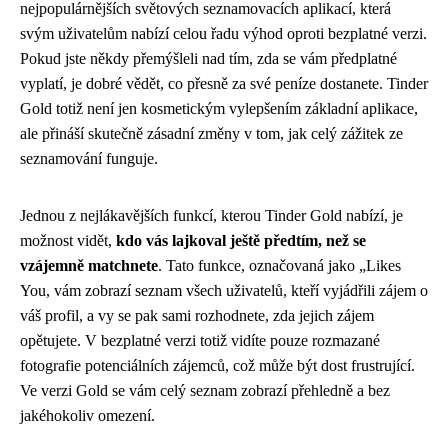
nejpopulárnějších světových seznamovacích aplikací, která
svým uživatelům nabízí celou řadu výhod oproti bezplatné verzi.
Pokud jste někdy přemýšleli nad tím, zda se vám předplatné
vyplatí, je dobré vědět, co přesně za své peníze dostanete. Tinder
Gold totiž není jen kosmetickým vylepšením základní aplikace,
ale přináší skutečně zásadní změny v tom, jak celý zážitek ze
seznamování funguje.
Jednou z nejlákavějších funkcí, kterou Tinder Gold nabízí, je
možnost vidět,
kdo vás lajkoval ještě předtím, než se
vzájemně matchnete
. Tato funkce, označovaná jako „Likes
You, vám zobrazí seznam všech uživatelů, kteří vyjádřili zájem o
váš profil, a vy se pak sami rozhodnete, zda jejich zájem
opětujete. V bezplatné verzi totiž vidíte pouze rozmazané
fotografie potenciálních zájemců, což může být dost frustrující.
Ve verzi Gold se vám celý seznam zobrazí přehledně a bez
jakéhokoliv omezení.