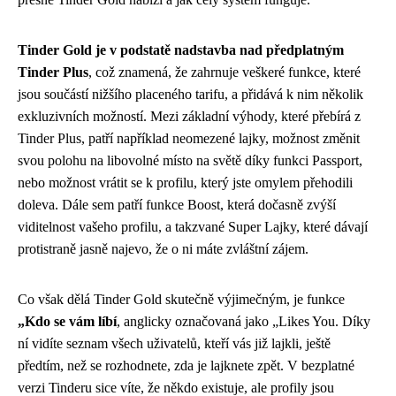
Tinder Gold je v podstatě nadstavba nad předplatným
Tinder Plus
, což znamená, že zahrnuje veškeré funkce, které
jsou součástí nižšího placeného tarifu, a přidává k nim několik
exkluzivních možností. Mezi základní výhody, které přebírá z
Tinder Plus, patří například neomezené lajky, možnost změnit
svou polohu na libovolné místo na světě díky funkci Passport,
nebo možnost vrátit se k profilu, který jste omylem přehodili
doleva. Dále sem patří funkce Boost, která dočasně zvýší
viditelnost vašeho profilu, a takzvané Super Lajky, které dávají
protistraně jasně najevo, že o ni máte zvláštní zájem.
Co však dělá Tinder Gold skutečně výjimečným, je funkce
„Kdo se vám líbí
, anglicky označovaná jako „Likes You. Díky
ní vidíte seznam všech uživatelů, kteří vás již lajkli, ještě
předtím, než se rozhodnete, zda je lajknete zpět. V bezplatné
verzi Tinderu sice víte, že někdo existuje, ale profily jsou