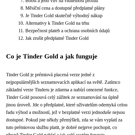
Boost a jeho vliv na viditelnost profilu
Měsíční cena a dostupné předplatné plány
Je Tinder Gold skutečně výhodný nákup
Alternativy k Tinder Gold na trhu
Bezpečnost plateb a ochrana osobních údajů
Jak zrušit předplatné Tinder Gold
Co je Tinder Gold a jak funguje
Tinder Gold je prémiová placená verze jedné z
nejpopulárnějších seznamovacích aplikací na světě. Zatímco
základní verze Tinderu je zdarma a nabízí omezené funkce,
Tinder Gold posouvá celý zážitek ze seznamování na úplně
jinou úroveň. Jde o předplatné, které uživatelům odemyká celou
řadu výhod a možností, jež v bezplatné verzi jednoduše nejsou
dostupné. Pokud jste někdy přemýšleli, zda se vám vyplatí za
tuto prémiovou službu platit, je dobré nejprve pochopit, co
přesně Tinder Gold nabízí a jak celý systém funguje.