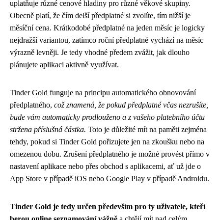
uplatňuje různé cenové hladiny pro různé věkové skupiny.
Obecně platí, že čím delší předplatné si zvolíte, tím nižší je
měsíční cena. Krátkodobé předplatné na jeden měsíc je logicky
nejdražší variantou, zatímco roční předplatné vychází na měsíc
výrazně levněji. Je tedy vhodné předem zvážit, jak dlouho
plánujete aplikaci aktivně využívat.
Tinder Gold funguje na principu automatického obnovování
předplatného,
což znamená, že pokud předplatné včas nezrušíte,
bude vám automaticky prodlouženo a z vašeho platebního účtu
stržena příslušná částka.
Toto je důležité mít na paměti zejména
tehdy, pokud si Tinder Gold pořizujete jen na zkoušku nebo na
omezenou dobu. Zrušení předplatného je možné provést přímo v
nastavení aplikace nebo přes obchod s aplikacemi, ať už jde o
App Store v případě iOS nebo Google Play v případě Androidu.
Tinder Gold je tedy určen především pro ty uživatele, kteří
berou online seznamování vážně
a chtějí mít nad celým