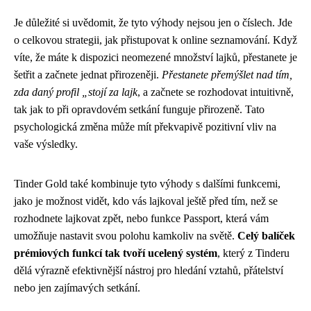
Je důležité si uvědomit, že tyto výhody nejsou jen o číslech. Jde
o celkovou strategii, jak přistupovat k online seznamování. Když
víte, že máte k dispozici neomezené množství lajků, přestanete je
šetřit a začnete jednat přirozeněji.
Přestanete přemýšlet nad tím,
zda daný profil „stojí za lajk
, a začnete se rozhodovat intuitivně,
tak jak to při opravdovém setkání funguje přirozeně. Tato
psychologická změna může mít překvapivě pozitivní vliv na
vaše výsledky.
Tinder Gold také kombinuje tyto výhody s dalšími funkcemi,
jako je možnost vidět, kdo vás lajkoval ještě před tím, než se
rozhodnete lajkovat zpět, nebo funkce Passport, která vám
umožňuje nastavit svou polohu kamkoliv na světě.
Celý balíček
prémiových funkcí tak tvoří ucelený systém
, který z Tinderu
dělá výrazně efektivnější nástroj pro hledání vztahů, přátelství
nebo jen zajímavých setkání.