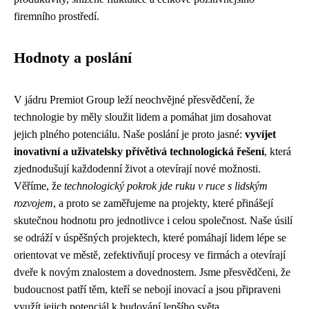
firemního prostředí.
Hodnoty a poslání
V jádru Premiot Group leží neochvějné přesvědčení, že
technologie by měly sloužit lidem a pomáhat jim dosahovat
jejich plného potenciálu. Naše poslání je proto jasné:
vyvíjet
inovativní a uživatelsky přívětivá technologická řešení
, která
zjednodušují každodenní život a otevírají nové možnosti.
Věříme, že
technologický pokrok jde ruku v ruce s lidským
rozvojem
, a proto se zaměřujeme na projekty, které přinášejí
skutečnou hodnotu pro jednotlivce i celou společnost. Naše úsilí
se odráží v úspěšných projektech, které pomáhají lidem lépe se
orientovat ve městě, zefektivňují procesy ve firmách a otevírají
dveře k novým znalostem a dovednostem. Jsme přesvědčeni, že
budoucnost patří těm, kteří se nebojí inovací a jsou připraveni
využít jejich potenciál k budování lepšího světa.