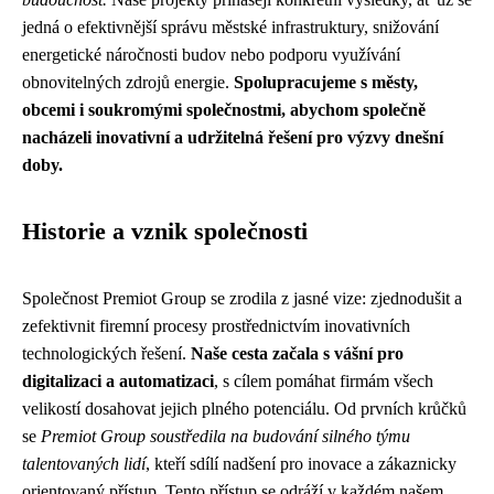
jedná o efektivnější správu městské infrastruktury, snižování
energetické náročnosti budov nebo podporu využívání
obnovitelných zdrojů energie.
Spolupracujeme s městy,
obcemi i soukromými společnostmi, abychom společně
nacházeli inovativní a udržitelná řešení pro výzvy dnešní
doby.
Historie a vznik společnosti
Společnost Premiot Group se zrodila z jasné vize: zjednodušit a
zefektivnit firemní procesy prostřednictvím inovativních
technologických řešení.
Naše cesta začala s vášní pro
digitalizaci a automatizaci
, s cílem pomáhat firmám všech
velikostí dosahovat jejich plného potenciálu. Od prvních krůčků
se
Premiot Group soustředila na budování silného týmu
talentovaných lidí
, kteří sdílí nadšení pro inovace a zákaznicky
orientovaný přístup. Tento přístup se odráží v každém našem