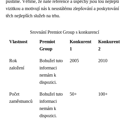
pustíme. Věříme, že naše reference a úspěchy jsou tou nejlepší
vizitkou a motivují nás k neustálému zlepšování a poskytování
těch nejlepších služeb na trhu.
Srovnání Premiot Group s konkurencí
Vlastnost
Premiot
Konkurent
Konkurent
Group
1
2
Rok
Bohužel tuto
2005
2010
založení
informaci
nemám k
dispozici.
Počet
Bohužel tuto
50+
100+
zaměstnanců
informaci
nemám k
dispozici.