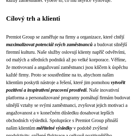
každý zaměstnanec vybere to, co mu nejvíce vyhovuje.
Cílový trh a klienti
Premiot Group se zaměřuje na firmy a organizace, které chtějí
maximalizovat potenciál svých zaměstnanců
a budovat silnější
firemní kulturu. Naše služby oslovují klienty napříč odvětvími,
od malých a středních podniků až po velké korporace. Věříme,
že motivovaní a angažovaní zaměstnanci jsou klíčem k úspěchu
každé firmy. Proto se soustředíme na to, abychom našim
klientům poskytli nástroje a řešení, které jim pomohou
vytvořit
pozitivní a inspirativní pracovní prostředí
. Naše inovativní
platforma a personalizované programy pomáhají firmám budovat
silnější vztahy se svými zaměstnanci, zvyšovat jejich motivaci a
angažovanost a v konečném důsledku dosahovat lepších
obchodních výsledků. Spolupráce s Premiot Group přináší
našim klientům
měřitelné výsledky
v podobě zvýšené
produktivity, snížené fluktuace a celkově pozitivnějšího