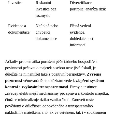
Investice
Riskantní
Diverzifikace
investice bez
portfolia, analýza rizik
rozmyslu
Evidence a
Neúplná nebo
Přená vedení
dokumentace
chybějící
evidence,
dokumentace
dohledatelnost
informací
Ačkoliv problematika porušení péče řádného hospodáře a
povinnosti pečovat o majetek s sebou nese jistá úskalí, je
důležité na ni nahlížet také z pozitivní perspektivy.
Zvýšená
pozornost
věnovaná těmto otázkám vede k
zlepšení systému
kontrol
a
zvyšování transparentnosti
. Firmy a instituce
zavádějí efektivnější mechanismy pro správu a kontrolu majetku,
čímž se minimalizuje riziko vzniku škod. Zároveň roste
povědomí o důležitosti odpovědného a transparentního
nakládání s majetkem, a to jak ve veřejném, tak i v soukromém