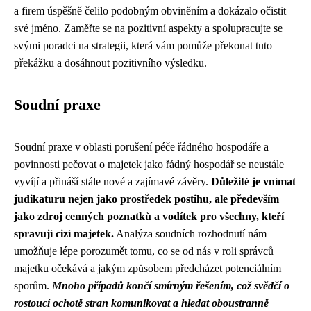
a firem úspěšně čelilo podobným obviněním a dokázalo očistit
své jméno. Zaměřte se na pozitivní aspekty a spolupracujte se
svými poradci na strategii, která vám pomůže překonat tuto
překážku a dosáhnout pozitivního výsledku.
Soudní praxe
Soudní praxe v oblasti porušení péče řádného hospodáře a
povinnosti pečovat o majetek jako řádný hospodář se neustále
vyvíjí a přináší stále nové a zajímavé závěry.
Důležité je vnímat
judikaturu nejen jako prostředek postihu, ale především
jako zdroj cenných poznatků a vodítek pro všechny, kteří
spravují cizí majetek.
Analýza soudních rozhodnutí nám
umožňuje lépe porozumět tomu, co se od nás v roli správců
majetku očekává a jakým způsobem předcházet potenciálním
sporům.
Mnoho případů končí smírným řešením, což svědčí o
rostoucí ochotě stran komunikovat a hledat oboustranně