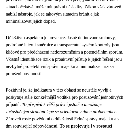
situaci očekává, může mít právní následky. Zákon však zároveň
nabízí nástroje, jak se takovým situacím bránit a jak
minimalizovat jejich dopad.
Důležitým aspektem je prevence. Jasně definované smlouvy,
podrobné interní směrnice a transparentní systém kontroly jsou
klíčové pro předcházení nedorozuměním a potenciálním sporům.
Včasná identifikace rizik a proaktivní přístup k jejich řešení jsou
nezbytné pro efektivní správu majetku a minimalizaci rizika
porušení povinností.
Pozitivní je, že judikatura v této oblasti se neustále vyvíjí a
poskytuje stále konkrétnější vodítka pro posuzování jednotlivých
případů.
To přispívá k větší právní jistotě a umožňuje
zúčastněným stranám lépe se orientovat v dané problematice.
Zároveň roste povědomí o důležitosti řádné správy majetku a s
tím související odpovědnosti.
To se projevuje i v rostoucí