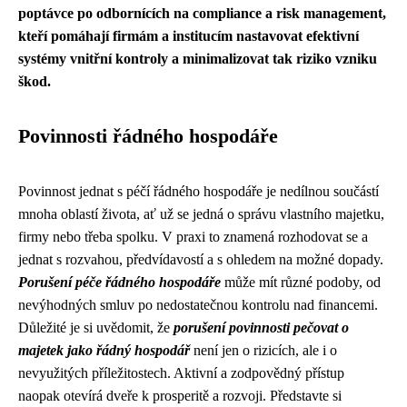
poptávce po odbornících na compliance a risk management,
kteří pomáhají firmám a institucím nastavovat efektivní
systémy vnitřní kontroly a minimalizovat tak riziko vzniku
škod.
Povinnosti řádného hospodáře
Povinnost jednat s péčí řádného hospodáře je nedílnou součástí
mnoha oblastí života, ať už se jedná o správu vlastního majetku,
firmy nebo třeba spolku. V praxi to znamená rozhodovat se a
jednat s rozvahou, předvídavostí a s ohledem na možné dopady.
Porušení péče řádného hospodáře
může mít různé podoby, od
nevýhodných smluv po nedostatečnou kontrolu nad financemi.
Důležité je si uvědomit, že
porušení povinnosti pečovat o
majetek jako řádný hospodář
není jen o rizicích, ale i o
nevyužitých příležitostech. Aktivní a zodpovědný přístup
naopak otevírá dveře k prosperitě a rozvoji. Představte si