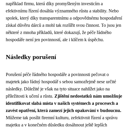
například firmu, která díky promyšleným investicím a
efektivnímu řízení dosáhla významného růstu a stability. Nebo
spolek, který díky transparentnímu a odpovědnému hospodaření
získal důvěru dárců a mohl tak rozšířit svou činnost. To jsou jen
některé z mnoha příkladů, které dokazují, že péče řádného
hospodáře není jen povinností, ale i klíčem k úspěchu.
Následky porušení
Porušení péče řádného hospodáře a povinnosti pečovat o
majetek jako řádný hospodář s sebou samozřejmě nese určité
následky. Důležité je však na tyto situace nahlížet jako na
příležitosti k učení a růstu.
Zjištění nedostatků nám umožňuje
identifikovat slabá místa v našich systémech a procesech a
zavést opatření, která zamezí jejich opakování v budoucnu.
Můžeme tak posílit firemní kulturu, zefektivnit řízení a správu
majetku a v konečném důsledku dosáhnout ještě lepších