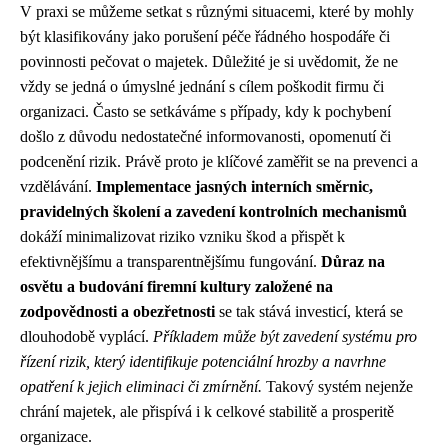
V praxi se můžeme setkat s různými situacemi, které by mohly
být klasifikovány jako porušení péče řádného hospodáře či
povinnosti pečovat o majetek. Důležité je si uvědomit, že ne
vždy se jedná o úmyslné jednání s cílem poškodit firmu či
organizaci. Často se setkáváme s případy, kdy k pochybení
došlo z důvodu nedostatečné informovanosti, opomenutí či
podcenění rizik. Právě proto je klíčové zaměřit se na prevenci a
vzdělávání.
Implementace jasných interních směrnic,
pravidelných školení a zavedení kontrolních mechanismů
dokáží minimalizovat riziko vzniku škod a přispět k
efektivnějšímu a transparentnějšímu fungování.
Důraz na
osvětu a budování firemní kultury založené na
zodpovědnosti a obezřetnosti
se tak stává investicí, která se
dlouhodobě vyplácí.
Příkladem může být zavedení systému pro
řízení rizik, který identifikuje potenciální hrozby a navrhne
opatření k jejich eliminaci či zmírnění.
Takový systém nejenže
chrání majetek, ale přispívá i k celkové stabilitě a prosperitě
organizace.