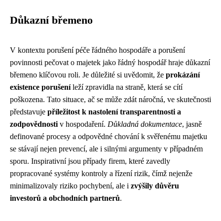
Důkazní břemeno
V kontextu porušení péče řádného hospodáře a porušení
povinnosti pečovat o majetek jako řádný hospodář hraje důkazní
břemeno klíčovou roli. Je důležité si uvědomit, že
prokázání
existence porušení
leží zpravidla na straně, která se cítí
poškozena. Tato situace, ač se může zdát náročná, ve skutečnosti
představuje
příležitost k nastolení transparentnosti a
zodpovědnosti
v hospodaření.
Důkladná dokumentace
, jasně
definované procesy a odpovědné chování k svěřenému majetku
se stávají nejen prevencí, ale i silnými argumenty v případném
sporu. Inspirativní jsou případy firem, které zavedly
propracované systémy kontroly a řízení rizik, čímž nejenže
minimalizovaly riziko pochybení, ale i
zvýšily důvěru
investorů a obchodních partnerů
.