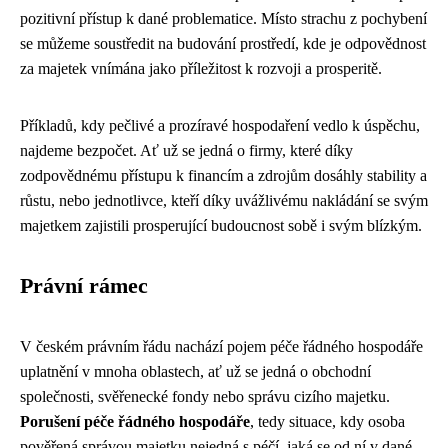
pozitivní přístup k dané problematice. Místo strachu z pochybení
se můžeme soustředit na budování prostředí, kde je odpovědnost
za majetek vnímána jako příležitost k rozvoji a prosperitě.
Příkladů, kdy pečlivé a prozíravé hospodaření vedlo k úspěchu,
najdeme bezpočet. Ať už se jedná o firmy, které díky
zodpovědnému přístupu k financím a zdrojům dosáhly stability a
růstu, nebo jednotlivce, kteří díky uvážlivému nakládání se svým
majetkem zajistili prosperující budoucnost sobě i svým blízkým.
Právní rámec
V českém právním řádu nachází pojem péče řádného hospodáře
uplatnění v mnoha oblastech, ať už se jedná o obchodní
společnosti, svěřenecké fondy nebo správu cizího majetku.
Porušení péče řádného hospodáře
, tedy situace, kdy osoba
pověřená správou majetku nejedná s péčí, jaká se od ní v dané