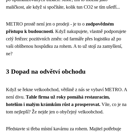
maličkost, ale když si spočítáte, kolik tun CO2 se tím ušetří...
METRO prostě není jen o prodeji - je to o
zodpovědném
přístupu k budoucnosti
. Když nakupujete, vlastně podporujete
celý řetězec pozitivních změn: od farmáře přes logistiku až po
vaši oblíbenou hospůdku za rohem. A to už stojí za zamyšlení,
ne?
3 Dopad na odvětví obchodu
Když se řekne velkoobchod, většině z nás se vybaví METRO. A
není divu.
Tahle firma už roky pomáhá restauracím,
hotelům i malým krámkům růst a prosperovat.
Víte, co je na
tom nejlepší? Že nejde jen o obyčejný velkoobchod.
Představte si třeba místní kavárnu za rohem. Majitel potřebuje