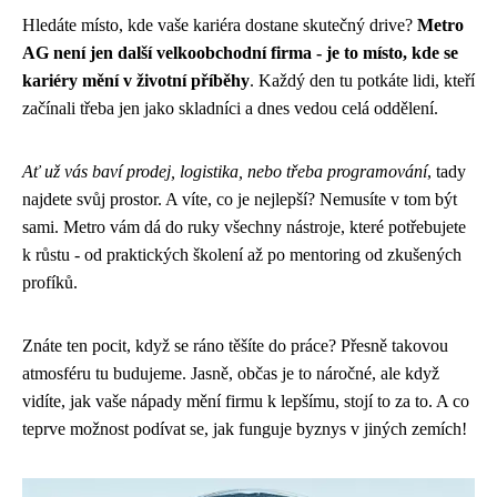
Hledáte místo, kde vaše kariéra dostane skutečný drive?
Metro
AG není jen další velkoobchodní firma - je to místo, kde se
kariéry mění v životní příběhy
. Každý den tu potkáte lidi, kteří
začínali třeba jen jako skladníci a dnes vedou celá oddělení.
Ať už vás baví prodej, logistika, nebo třeba programování
, tady
najdete svůj prostor. A víte, co je nejlepší? Nemusíte v tom být
sami. Metro vám dá do ruky všechny nástroje, které potřebujete
k růstu - od praktických školení až po mentoring od zkušených
profíků.
Znáte ten pocit, když se ráno těšíte do práce? Přesně takovou
atmosféru tu budujeme. Jasně, občas je to náročné, ale když
vidíte, jak vaše nápady mění firmu k lepšímu, stojí to za to. A co
teprve možnost podívat se, jak funguje byznys v jiných zemích!