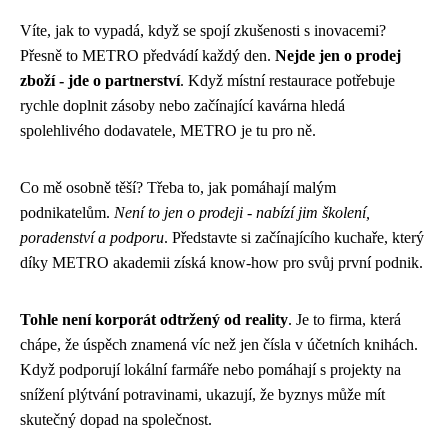
Víte, jak to vypadá, když se spojí zkušenosti s inovacemi?
Přesně to METRO předvádí každý den.
Nejde jen o prodej
zboží - jde o partnerství
. Když místní restaurace potřebuje
rychle doplnit zásoby nebo začínající kavárna hledá
spolehlivého dodavatele, METRO je tu pro ně.
Co mě osobně těší? Třeba to, jak pomáhají malým
podnikatelům.
Není to jen o prodeji - nabízí jim školení,
poradenství a podporu
. Představte si začínajícího kuchaře, který
díky METRO akademii získá know-how pro svůj první podnik.
Tohle není korporát odtržený od reality
. Je to firma, která
chápe, že úspěch znamená víc než jen čísla v účetních knihách.
Když podporují lokální farmáře nebo pomáhají s projekty na
snížení plýtvání potravinami, ukazují, že byznys může mít
skutečný dopad na společnost.