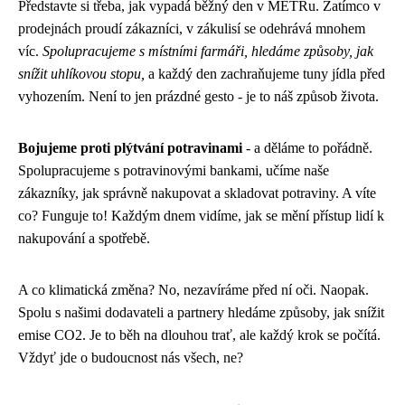
Představte si třeba, jak vypadá běžný den v METRu. Zatímco v
prodejnách proudí zákazníci, v zákulisí se odehrává mnohem
víc.
Spolupracujeme s místními farmáři, hledáme způsoby, jak
snížit uhlíkovou stopu,
a každý den zachraňujeme tuny jídla před
vyhozením. Není to jen prázdné gesto - je to náš způsob života.
Bojujeme proti plýtvání potravinami
- a děláme to pořádně.
Spolupracujeme s potravinovými bankami, učíme naše
zákazníky, jak správně nakupovat a skladovat potraviny. A víte
co? Funguje to! Každým dnem vidíme, jak se mění přístup lidí k
nakupování a spotřebě.
A co klimatická změna? No, nezavíráme před ní oči. Naopak.
Spolu s našimi dodavateli a partnery hledáme způsoby, jak snížit
emise CO2. Je to běh na dlouhou trať, ale každý krok se počítá.
Vždyť jde o budoucnost nás všech, ne?