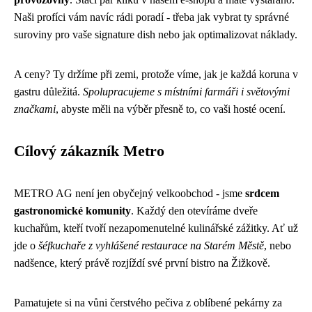
Naši profíci vám navíc rádi poradí - třeba jak vybrat ty správné
suroviny pro vaše signature dish nebo jak optimalizovat náklady.
A ceny? Ty držíme při zemi, protože víme, jak je každá koruna v
gastru důležitá.
Spolupracujeme s místními farmáři i světovými
značkami
, abyste měli na výběr přesně to, co vaši hosté ocení.
Cílový zákazník Metro
METRO AG není jen obyčejný velkoobchod - jsme
srdcem
gastronomické komunity
. Každý den otevíráme dveře
kuchařům, kteří tvoří nezapomenutelné kulinářské zážitky. Ať už
jde o
šéfkuchaře z vyhlášené restaurace na Starém Městě
, nebo
nadšence, který právě rozjíždí své první bistro na Žižkově.
Pamatujete si na vůni čerstvého pečiva z oblíbené pekárny za