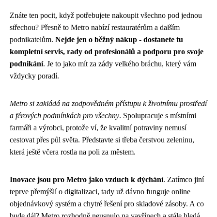
Znáte ten pocit, když potřebujete nakoupit všechno pod jednou
střechou? Přesně to Metro nabízí restauratérům a dalším
podnikatelům.
Nejde jen o běžný nákup - dostanete tu
kompletní servis, rady od profesionálů a podporu pro svoje
podnikání
. Je to jako mít za zády velkého bráchu, který vám
vždycky poradí.
Metro si zakládá na zodpovědném přístupu k životnímu prostředí
a férových podmínkách pro všechny
. Spolupracuje s místními
farmáři a výrobci, protože ví, že kvalitní potraviny nemusí
cestovat přes půl světa. Představte si třeba čerstvou zeleninu,
která ještě včera rostla na poli za městem.
Inovace jsou pro Metro jako vzduch k dýchání
. Zatímco jiní
teprve přemýšlí o digitalizaci, tady už dávno funguje online
objednávkový systém a chytré řešení pro skladové zásoby. A co
bude dál? Metro rozhodně neusnulo na vavřínech a stále hledá