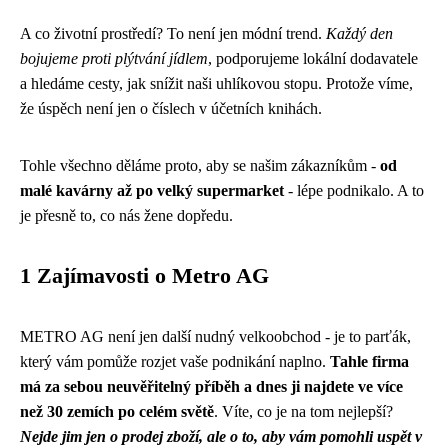
A co životní prostředí? To není jen módní trend.
Každý den
bojujeme proti plýtvání jídlem
, podporujeme lokální dodavatele
a hledáme cesty, jak snížit naši uhlíkovou stopu. Protože víme,
že úspěch není jen o číslech v účetních knihách.
Tohle všechno děláme proto, aby se našim zákazníkům -
od
malé kavárny až po velký supermarket
- lépe podnikalo. A to
je přesně to, co nás žene dopředu.
1 Zajímavosti o Metro AG
METRO AG není jen další nudný velkoobchod - je to parťák,
který vám pomůže rozjet vaše podnikání naplno.
Tahle firma
má za sebou neuvěřitelný příběh a dnes ji najdete ve více
než 30 zemích po celém světě
. Víte, co je na tom nejlepší?
Nejde jim jen o prodej zboží, ale o to, aby vám pomohli uspět v