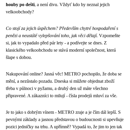
houby po dešti
, a není divu. Vždyť kdo by neznal jejich
velkoobchody?
Co stojí za jejich úspěchem? Především chytré hospodaření s
penězi a neustálé vylepšování toho, jak věci dělají.
Vzpomeňte
si, jak to vypadalo před pár lety - a podívejte se dnes. Z
klasického velkoobchodu se stává moderní společnost, která
šlape s dobou.
Nakupování online? Jasná věc! METRO pochopilo, že doba se
mění, a nezůstalo pozadu. Dneska si můžete objednat zboží
třeba v půlnoci v pyžamu, a druhý den už máte všechno
připravené. A zákazníci to milují - čísla prodejů mluví za vše.
Je to jako s dobrým vínem - METRO zraje a je čím dál lepší. S
pevnými základy a jasnou představou o budoucnosti si upevňuje
pozici jedničky na trhu. A upřímně? Vypadá to, že jim to jen tak