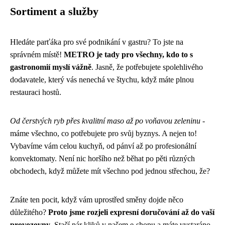
Sortiment a služby
Hledáte parťáka pro své podnikání v gastru? To jste na
správném místě!
METRO je tady pro všechny, kdo to s
gastronomií myslí vážně
. Jasně, že potřebujete spolehlivého
dodavatele, který vás nenechá ve štychu, když máte plnou
restauraci hostů.
Od čerstvých ryb přes kvalitní maso až po voňavou zeleninu
-
máme všechno, co potřebujete pro svůj byznys. A nejen to!
Vybavíme vám celou kuchyň, od pánví až po profesionální
konvektomaty. Není nic horšího než běhat po pěti různých
obchodech, když můžete mít všechno pod jednou střechou, že?
Znáte ten pocit, když vám uprostřed směny dojde něco
důležitého?
Proto jsme rozjeli expresní doručování až do vaší
provozovny
. Stačí pár kliků v našem e-shopu a máte vystaráno.