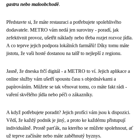
gastru nebo maloobchodě
.
Představte si, že máte restauraci a potřebujete spolehlivého
dodavatele. METRO vám nedá jen suroviny - poradí, jak
zefektivnit provoz, ušetřit náklady nebo třeba rozjet rozvoz jídla.
A co teprve jejich podpora lokálních farmářů! Díky tomu máte
jistotu, že vaši hosté dostanou na talíř to nejlepší z regionu.
Jasně, že dneska frčí digitál - a METRO to ví. Jejich aplikace a
online služby vám ušetří spoustu času s objednávkami a
papírováním. Můžete se tak věnovat tomu, co máte fakt rádi -
vaření skvělého jídla nebo péči o zákazníky.
A když potřebujete poradit? Jejich profíci vám jsou k dispozici.
Vědí, že každý podnik je jiný, a proto ke každému přistupují
individuálně. Prostě parťák, na kterého se můžete spolehnout, ať
už teprve začínáte nebo máte zaběhnutý byznys.