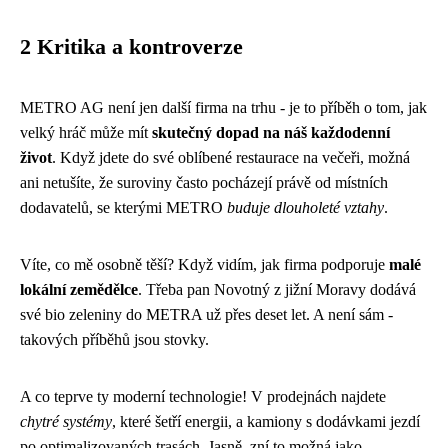
2 Kritika a kontroverze
METRO AG není jen další firma na trhu - je to příběh o tom, jak
velký hráč může mít
skutečný dopad na náš každodenní
život
. Když jdete do své oblíbené restaurace na večeři, možná
ani netušíte, že suroviny často pocházejí právě od místních
dodavatelů, se kterými METRO
buduje dlouholeté vztahy
.
Víte, co mě osobně těší? Když vidím, jak firma podporuje
malé
lokální zemědělce
. Třeba pan Novotný z jižní Moravy dodává
své bio zeleniny do METRA už přes deset let. A není sám -
takových příběhů jsou stovky.
A co teprve ty moderní technologie! V prodejnách najdete
chytré systémy
, které šetří energii, a kamiony s dodávkami jezdí
po optimalizovaných trasách. Jasně, zní to možná jako