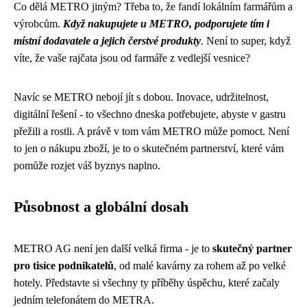
Co dělá METRO jiným? Třeba to, že fandí lokálním farmářům a
výrobcům.
Když nakupujete u METRO, podporujete tím i
místní dodavatele a jejich čerstvé produkty
. Není to super, když
víte, že vaše rajčata jsou od farmáře z vedlejší vesnice?
Navíc se METRO nebojí jít s dobou. Inovace, udržitelnost,
digitální řešení - to všechno dneska potřebujete, abyste v gastru
přežili a rostli. A právě v tom vám METRO může pomoct. Není
to jen o nákupu zboží, je to o skutečném partnerství, které vám
pomůže rozjet váš byznys naplno.
Působnost a globální dosah
METRO AG není jen další velká firma - je to
skutečný partner
pro tisíce podnikatelů
, od malé kavárny za rohem až po velké
hotely. Představte si všechny ty příběhy úspěchu, které začaly
jedním telefonátem do METRA.