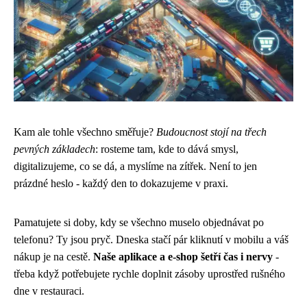
Kam ale tohle všechno směřuje?
Budoucnost stojí na třech
pevných základech
: rosteme tam, kde to dává smysl,
digitalizujeme, co se dá, a myslíme na zítřek. Není to jen
prázdné heslo - každý den to dokazujeme v praxi.
Pamatujete si doby, kdy se všechno muselo objednávat po
telefonu? Ty jsou pryč. Dneska stačí pár kliknutí v mobilu a váš
nákup je na cestě.
Naše aplikace a e-shop šetří čas i nervy
-
třeba když potřebujete rychle doplnit zásoby uprostřed rušného
dne v restauraci.