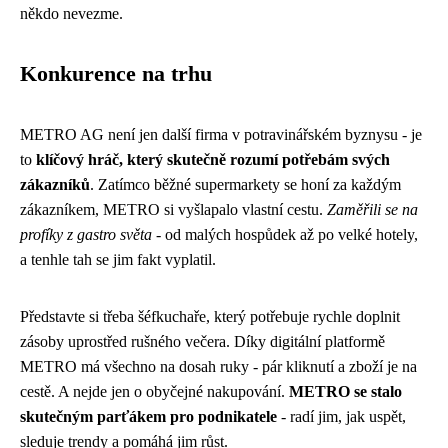
někdo nevezme.
Konkurence na trhu
METRO AG není jen další firma v potravinářském byznysu - je
to
klíčový hráč, který skutečně rozumí potřebám svých
zákazníků
. Zatímco běžné supermarkety se honí za každým
zákazníkem, METRO si vyšlapalo vlastní cestu.
Zaměřili se na
profíky z gastro světa
- od malých hospůdek až po velké hotely,
a tenhle tah se jim fakt vyplatil.
Představte si třeba šéfkuchaře, který potřebuje rychle doplnit
zásoby uprostřed rušného večera. Díky digitální platformě
METRO má všechno na dosah ruky - pár kliknutí a zboží je na
cestě. A nejde jen o obyčejné nakupování.
METRO se stalo
skutečným parťákem pro podnikatele
- radí jim, jak uspět,
sleduje trendy a pomáhá jim růst.