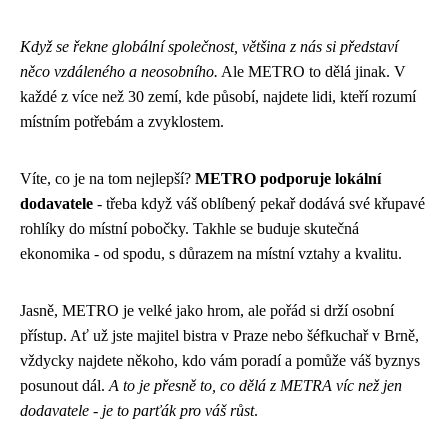
Když se řekne globální společnost, většina z nás si představí
něco vzdáleného a neosobního.
Ale METRO to dělá jinak. V
každé z více než 30 zemí, kde působí, najdete lidi, kteří rozumí
místním potřebám a zvyklostem.
Víte, co je na tom nejlepší?
METRO podporuje lokální
dodavatele
- třeba když váš oblíbený pekař dodává své křupavé
rohlíky do místní pobočky. Takhle se buduje skutečná
ekonomika - od spodu, s důrazem na místní vztahy a kvalitu.
Jasně, METRO je velké jako hrom, ale pořád si drží osobní
přístup. Ať už jste majitel bistra v Praze nebo šéfkuchař v Brně,
vždycky najdete někoho, kdo vám poradí a pomůže váš byznys
posunout dál.
A to je přesně to, co dělá z METRA víc než jen
dodavatele - je to parťák pro váš růst
.