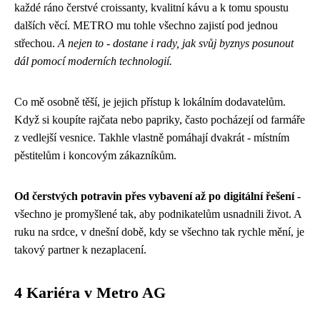
každé ráno čerstvé croissanty, kvalitní kávu a k tomu spoustu
dalších věcí. METRO mu tohle všechno zajistí pod jednou
střechou.
A nejen to - dostane i rady, jak svůj byznys posunout
dál pomocí moderních technologií.
Co mě osobně těší, je jejich přístup k lokálním dodavatelům.
Když si koupíte rajčata nebo papriky, často pocházejí od farmáře
z vedlejší vesnice. Takhle vlastně pomáhají dvakrát - místním
pěstitelům i koncovým zákazníkům.
Od čerstvých potravin přes vybavení až po digitální řešení
-
všechno je promyšlené tak, aby podnikatelům usnadnili život. A
ruku na srdce, v dnešní době, kdy se všechno tak rychle mění, je
takový partner k nezaplacení.
4 Kariéra v Metro AG