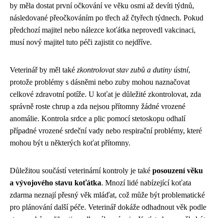
by měla dostat první očkování ve věku osmi až devíti týdnů,
následované přeočkováním po třech až čtyřech týdnech. Pokud
předchozí majitel nebo nálezce koťátka neprovedl vakcinaci,
musí nový majitel tuto péči zajistit co nejdříve.
Veterinář by měl také
zkontrolovat stav zubů a dutiny ústní
,
protože problémy s dásněmi nebo zuby mohou naznačovat
celkové zdravotní potíže. U koťat je důležité zkontrolovat, zda
správně roste chrup a zda nejsou přítomny žádné vrozené
anomálie. Kontrola srdce a plic pomocí stetoskopu odhalí
případné vrozené srdeční vady nebo respirační problémy, které
mohou být u některých koťat přítomny.
Důležitou součástí veterinární kontroly je také
posouzení věku
a vývojového stavu koťátka
. Mnozí lidé nabízející koťata
zdarma neznají přesný věk mláďat, což může být problematické
pro plánování další péče. Veterinář dokáže odhadnout věk podle