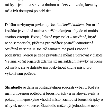
misky – jednu na stravu a druhou na čerstvou vodu, která by
měla být dostupná po celý den.
Dalším nezbytným prvkem je
kvalitní kočičí toaleta
. Pro malé
koťátko je vhodná toaleta s nižším okrajem, aby do ní mohlo
snadno vstoupit. Existují různé typy toalet – otevřené, kryté
nebo samočistící, přičemž pro začátek postačí jednoduchá
otevřená varianta. K toaletě samozřejmě patří i vhodná
podestýlka, kterou je třeba pravidelně měnit a udržovat v čistotě.
Většina koťat přijatých zdarma již má základní návyky naučené
od matky, ale je důležité jim poskytnout klidné místo pro
vykonávání potřeby.
Škrabadlo
je další nepostradatelnou součástí výbavy. Koťata
mají přirozenou potřebu si brousit drápky a natahovat svaly, a
pokud jim neposkytne vhodné místo, začnou si brousit drápky o
nábytek nebo koberce. Škrabadlo může být jednoduché nebo