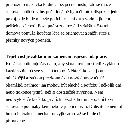
příchozího mazlíčka klidné a bezpečné místo, kde se může
schovat a cítit se v bezpečí. Ideálně by měl mít k dispozici jeden
pokoj, kde bude mít vše potřebné – misku s vodou, jídlem,
pelíšek a záchod. Postupné seznamování s dalšími částmi
domova pomůže koťátku lépe se orientovat a snížit stres z
přemíry nových podnětů.
Trpělivost je základním kamenem úspěšné adaptace
.
Koťátko potřebuje čas na to, aby si na nové prostředí zvyklo, a
každé zvíře má své vlastní tempo. Některá koťata jsou
odvážnější a začnou prozkoumávat nový domov téměř
okamžitě, zatímco jiná mohou být plachá a potřebují několik dní
nebo dokonce týdnů, než si dostatečně zvyknou. Není
neobvyklé, že koťátko prvních několik hodin nebo dní tráví
schované pod nábytkem nebo v jiném úkrytu. Důležité je nenutit
ho do interakce a nechat ho vyjít samo, až se bude cítit
připravené.