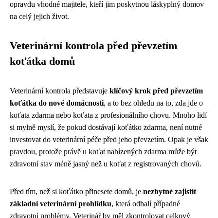
opravdu vhodné majitele, kteří jim poskytnou láskyplný domov
na celý jejich život.
Veterinární kontrola před převzetím
koťátka domů
Veterinární kontrola představuje
klíčový krok před převzetím
koťátka do nové domácnosti
, a to bez ohledu na to, zda jde o
koťata zdarma nebo koťata z profesionálního chovu. Mnoho lidí
si mylně myslí, že pokud dostávají koťátko zdarma, není nutné
investovat do veterinární péče před jeho převzetím. Opak je však
pravdou, protože právě u koťat nabízených zdarma může být
zdravotní stav méně jasný než u koťat z registrovaných chovů.
Před tím, než si koťátko přinesete domů, je
nezbytné zajistit
základní veterinární prohlídku
, která odhalí případné
zdravotní problémy. Veterinář by měl zkontrolovat celkový