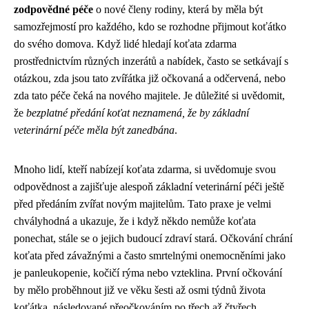
zodpovědné péče
o nové členy rodiny, která by měla být
samozřejmostí pro každého, kdo se rozhodne přijmout koťátko
do svého domova. Když lidé hledají koťata zdarma
prostřednictvím různých inzerátů a nabídek, často se setkávají s
otázkou, zda jsou tato zvířátka již očkovaná a odčervená, nebo
zda tato péče čeká na nového majitele. Je důležité si uvědomit,
že
bezplatné předání koťat neznamená, že by základní
veterinární péče měla být zanedbána
.
Mnoho lidí, kteří nabízejí koťata zdarma, si uvědomuje svou
odpovědnost a zajišťuje alespoň základní veterinární péči ještě
před předáním zvířat novým majitelům. Tato praxe je velmi
chvályhodná a ukazuje, že i když někdo nemůže koťata
ponechat, stále se o jejich budoucí zdraví stará. Očkování chrání
koťata před závažnými a často smrtelnými onemocněními jako
je panleukopenie, kočičí rýma nebo vzteklina. První očkování
by mělo proběhnout již ve věku šesti až osmi týdnů života
koťátka, následované přeočkováním po třech až čtyřech