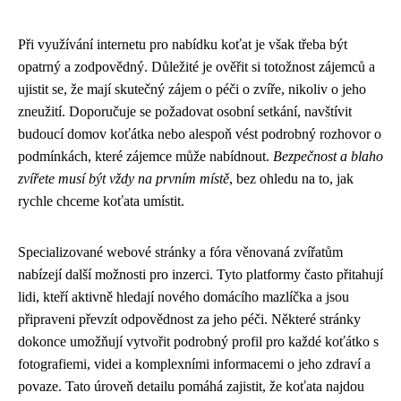
Při využívání internetu pro nabídku koťat je však třeba být
opatrný a zodpovědný. Důležité je ověřit si totožnost zájemců a
ujistit se, že mají skutečný zájem o péči o zvíře, nikoliv o jeho
zneužití. Doporučuje se požadovat osobní setkání, navštívit
budoucí domov koťátka nebo alespoň vést podrobný rozhovor o
podmínkách, které zájemce může nabídnout.
Bezpečnost a blaho
zvířete musí být vždy na prvním místě
, bez ohledu na to, jak
rychle chceme koťata umístit.
Specializované webové stránky a fóra věnovaná zvířatům
nabízejí další možnosti pro inzerci. Tyto platformy často přitahují
lidi, kteří aktivně hledají nového domácího mazlíčka a jsou
připraveni převzít odpovědnost za jeho péči. Některé stránky
dokonce umožňují vytvořit podrobný profil pro každé koťátko s
fotografiemi, videi a komplexními informacemi o jeho zdraví a
povaze. Tato úroveň detailu pomáhá zajistit, že koťata najdou