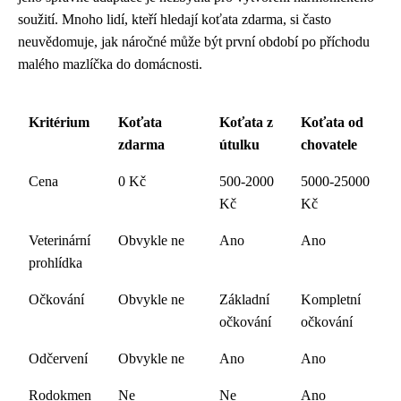
soužití. Mnoho lidí, kteří hledají koťata zdarma, si často
neuvědomuje, jak náročné může být první období po příchodu
malého mazlíčka do domácnosti.
Kritérium
Koťata
Koťata z
Koťata od
zdarma
útulku
chovatele
Cena
0 Kč
500-2000
5000-25000
Kč
Kč
Veterinární
Obvykle ne
Ano
Ano
prohlídka
Očkování
Obvykle ne
Základní
Kompletní
očkování
očkování
Odčervení
Obvykle ne
Ano
Ano
Rodokmen
Ne
Ne
Ano