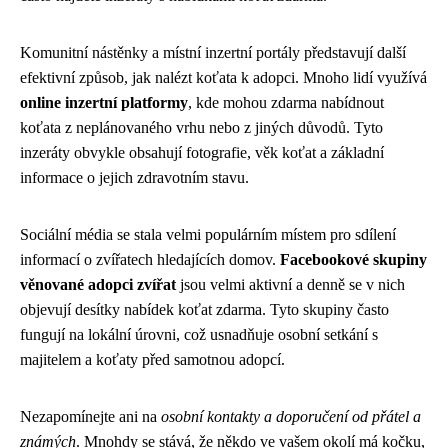
Komunitní nástěnky a místní inzertní portály představují další
efektivní způsob, jak nalézt koťata k adopci. Mnoho lidí využívá
online inzertní platformy
, kde mohou zdarma nabídnout
koťata z neplánovaného vrhu nebo z jiných důvodů. Tyto
inzeráty obvykle obsahují fotografie, věk koťat a základní
informace o jejich zdravotním stavu.
Sociální média se stala velmi populárním místem pro sdílení
informací o zvířatech hledajících domov.
Facebookové skupiny
věnované adopci zvířat
jsou velmi aktivní a denně se v nich
objevují desítky nabídek koťat zdarma. Tyto skupiny často
fungují na lokální úrovni, což usnadňuje osobní setkání s
majitelem a koťaty před samotnou adopcí.
Nezapomínejte ani na
osobní kontakty a doporučení od přátel a
známých
. Mnohdy se stává, že někdo ve vašem okolí má kočku,