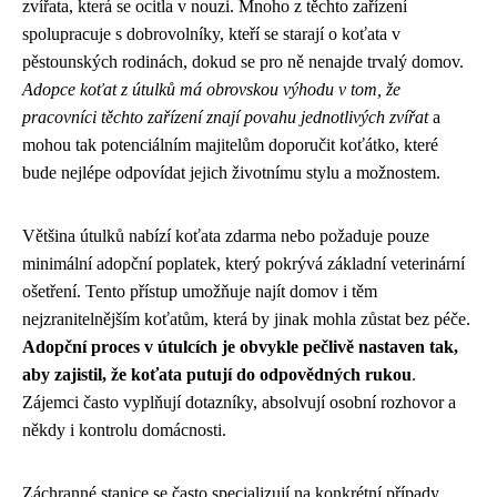
zvířata, která se ocitla v nouzi. Mnoho z těchto zařízení
spolupracuje s dobrovolníky, kteří se starají o koťata v
pěstounských rodinách, dokud se pro ně nenajde trvalý domov.
Adopce koťat z útulků má obrovskou výhodu v tom, že
pracovníci těchto zařízení znají povahu jednotlivých zvířat
a
mohou tak potenciálním majitelům doporučit koťátko, které
bude nejlépe odpovídat jejich životnímu stylu a možnostem.
Většina útulků nabízí koťata zdarma nebo požaduje pouze
minimální adopční poplatek, který pokrývá základní veterinární
ošetření. Tento přístup umožňuje najít domov i těm
nejzranitelnějším koťatům, která by jinak mohla zůstat bez péče.
Adopční proces v útulcích je obvykle pečlivě nastaven tak,
aby zajistil, že koťata putují do odpovědných rukou
.
Zájemci často vyplňují dotazníky, absolvují osobní rozhovor a
někdy i kontrolu domácnosti.
Záchranné stanice se často specializují na konkrétní případy,