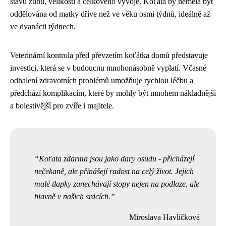
stavu zubů, velikosti a celkového vývoje. Koťata by neměla být
oddělována od matky dříve než ve věku osmi týdnů, ideálně až
ve dvanácti týdnech.
Veterinární kontrola před převzetím koťátka domů představuje
investici, která se v budoucnu mnohonásobně vyplatí. Včasné
odhalení zdravotních problémů umožňuje rychlou léčbu a
předchází komplikacím, které by mohly být mnohem nákladnější
a bolestivější pro zvíře i majitele.
Koťata zdarma jsou jako dary osudu - přicházejí
nečekaně, ale přinášejí radost na celý život. Jejich
malé tlapky zanechávají stopy nejen na podlaze, ale
hlavně v našich srdcích.
Miroslava Havlíčková