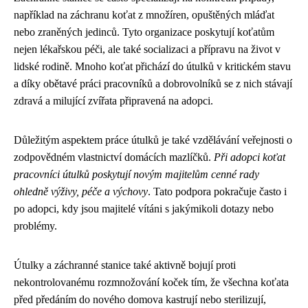
například na záchranu koťat z množíren, opuštěných mláďat
nebo zraněných jedinců. Tyto organizace poskytují koťatům
nejen lékařskou péči, ale také socializaci a přípravu na život v
lidské rodině. Mnoho koťat přichází do útulků v kritickém stavu
a díky obětavé práci pracovníků a dobrovolníků se z nich stávají
zdravá a milující zvířata připravená na adopci.
Důležitým aspektem práce útulků je také vzdělávání veřejnosti o
zodpovědném vlastnictví domácích mazlíčků.
Při adopci koťat
pracovníci útulků poskytují novým majitelům cenné rady
ohledně výživy, péče a výchovy
. Tato podpora pokračuje často i
po adopci, kdy jsou majitelé vítáni s jakýmikoli dotazy nebo
problémy.
Útulky a záchranné stanice také aktivně bojují proti
nekontrolovanému rozmnožování koček tím, že všechna koťata
před předáním do nového domova kastrují nebo sterilizují,