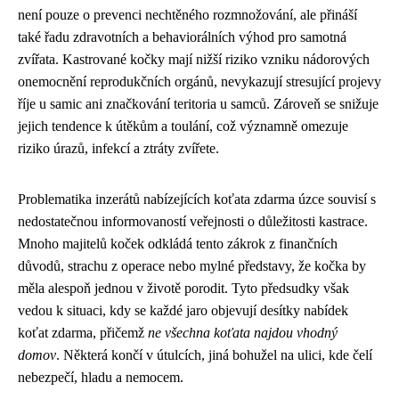
není pouze o prevenci nechtěného rozmnožování, ale přináší
také řadu zdravotních a behaviorálních výhod pro samotná
zvířata. Kastrované kočky mají nižší riziko vzniku nádorových
onemocnění reprodukčních orgánů, nevykazují stresující projevy
říje u samic ani značkování teritoria u samců. Zároveň se snižuje
jejich tendence k útěkům a toulání, což významně omezuje
riziko úrazů, infekcí a ztráty zvířete.
Problematika inzerátů nabízejících koťata zdarma úzce souvisí s
nedostatečnou informovaností veřejnosti o důležitosti kastrace.
Mnoho majitelů koček odkládá tento zákrok z finančních
důvodů, strachu z operace nebo mylné představy, že kočka by
měla alespoň jednou v životě porodit. Tyto předsudky však
vedou k situaci, kdy se každé jaro objevují desítky nabídek
koťat zdarma, přičemž
ne všechna koťata najdou vhodný
domov
. Některá končí v útulcích, jiná bohužel na ulici, kde čelí
nebezpečí, hladu a nemocem.