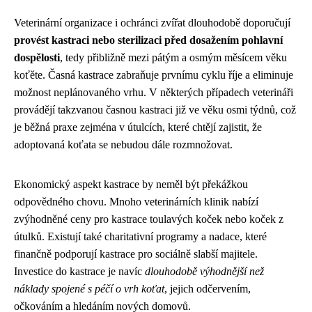
Veterinární organizace i ochránci zvířat dlouhodobě doporučují
provést kastraci nebo sterilizaci před dosažením pohlavní
dospělosti
, tedy přibližně mezi pátým a osmým měsícem věku
koťěte. Časná kastrace zabraňuje prvnímu cyklu říje a eliminuje
možnost neplánovaného vrhu. V některých případech veterináři
provádějí takzvanou časnou kastraci již ve věku osmi týdnů, což
je běžná praxe zejména v útulcích, které chtějí zajistit, že
adoptovaná koťata se nebudou dále rozmnožovat.
Ekonomický aspekt kastrace by neměl být překážkou
odpovědného chovu. Mnoho veterinárních klinik nabízí
zvýhodněné ceny pro kastrace toulavých koček nebo koček z
útulků. Existují také charitativní programy a nadace, které
finančně podporují kastrace pro sociálně slabší majitele.
Investice do kastrace je navíc
dlouhodobě výhodnější než
náklady spojené s péčí o vrh koťat
, jejich odčervením,
očkováním a hledáním nových domovů.