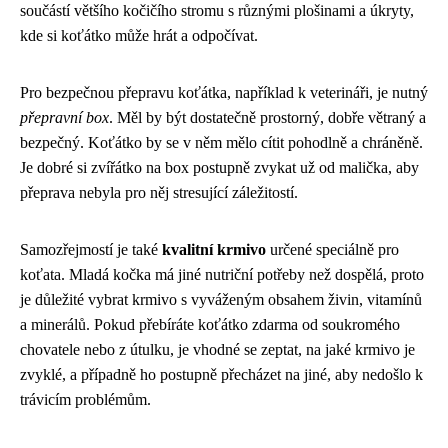
součástí většího kočičího stromu s různými plošinami a úkryty,
kde si koťátko může hrát a odpočívat.
Pro bezpečnou přepravu koťátka, například k veterináři, je nutný
přepravní box
. Měl by být dostatečně prostorný, dobře větraný a
bezpečný. Koťátko by se v něm mělo cítit pohodlně a chráněně.
Je dobré si zvířátko na box postupně zvykat už od malička, aby
přeprava nebyla pro něj stresující záležitostí.
Samozřejmostí je také
kvalitní krmivo
určené speciálně pro
koťata. Mladá kočka má jiné nutriční potřeby než dospělá, proto
je důležité vybrat krmivo s vyváženým obsahem živin, vitamínů
a minerálů. Pokud přebíráte koťátko zdarma od soukromého
chovatele nebo z útulku, je vhodné se zeptat, na jaké krmivo je
zvyklé, a případně ho postupně přecházet na jiné, aby nedošlo k
trávicím problémům.