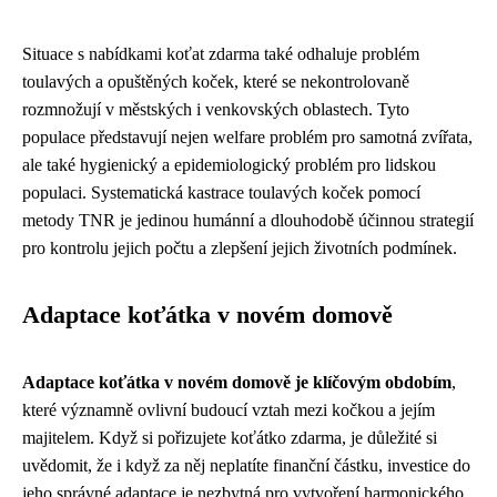
Situace s nabídkami koťat zdarma také odhaluje problém
toulavých a opuštěných koček, které se nekontrolovaně
rozmnožují v městských i venkovských oblastech. Tyto
populace představují nejen welfare problém pro samotná zvířata,
ale také hygienický a epidemiologický problém pro lidskou
populaci. Systematická kastrace toulavých koček pomocí
metody TNR je jedinou humánní a dlouhodobě účinnou strategií
pro kontrolu jejich počtu a zlepšení jejich životních podmínek.
Adaptace koťátka v novém domově
Adaptace koťátka v novém domově je klíčovým obdobím
,
které významně ovlivní budoucí vztah mezi kočkou a jejím
majitelem. Když si pořizujete koťátko zdarma, je důležité si
uvědomit, že i když za něj neplatíte finanční částku, investice do
jeho správné adaptace je nezbytná pro vytvoření harmonického