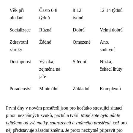
Věk při
Často 6-8
8-12
12-14 týdnů
předání
týdnů
týdnů
Socializace
Různá
Dobrá
Velmi dobrá
Zdravotní
Žádné
Omezené
Ano,
záruky
smluvní
Dostupnost
Vysoká,
Střední
Nízká,
zejména na
čekací lhůty
jaře
Poradenství
Minimální
Základní
Komplexní
První dny v novém prostředí jsou pro koťátko stresující situací
plnou neznámých zvuků, pachů a tváří.
Malé kotě bylo náhle
odtrženo od své matky, sourozenců a známého prostředí
, což pro
něj představuje zásadní změnu. Je proto nezbytné připravit pro