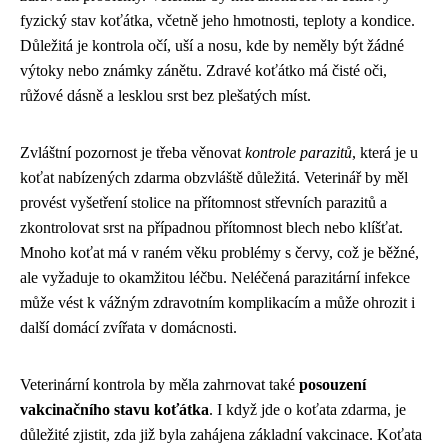
fyzický stav koťátka, včetně jeho hmotnosti, teploty a kondice.
Důležitá je kontrola očí, uší a nosu, kde by neměly být žádné
výtoky nebo známky zánětu. Zdravé koťátko má čisté oči,
růžové dásně a lesklou srst bez plešatých míst.
Zvláštní pozornost je třeba věnovat
kontrole parazitů
, která je u
koťat nabízených zdarma obzvláště důležitá. Veterinář by měl
provést vyšetření stolice na přítomnost střevních parazitů a
zkontrolovat srst na případnou přítomnost blech nebo klíšťat.
Mnoho koťat má v raném věku problémy s červy, což je běžné,
ale vyžaduje to okamžitou léčbu. Neléčená parazitární infekce
může vést k vážným zdravotním komplikacím a může ohrozit i
další domácí zvířata v domácnosti.
Veterinární kontrola by měla zahrnovat také
posouzení
vakcinačního stavu koťátka
. I když jde o koťata zdarma, je
důležité zjistit, zda již byla zahájena základní vakcinace. Koťata