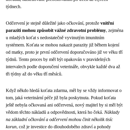
týdnech.
Odčervení je stejně důležité jako očkování, protože
vnitřní
paraziti mohou způsobit vážné zdravotní problémy
, zejména
u mladých koťat s nedostatečně vyvinutým imunitním
systémem. Koťata se mohou nakazit parazity již během kojení
od matky, proto je první odčervení doporučováno již ve věku tří
týdnů. Tento proces by měl být opakován v pravidelných
intervalech podle doporučení veterináře, obvykle každé dva až
tři týdny až do věku tří měsíců.
Když někdo hledá koťata zdarma, měl by se vždy informovat o
tom, jaká veterinární péče již byla poskytnuta. Pokud koťata
ještě nebyla očkovaná ani odčervená, nový majitel by si měl být
vědom těchto nákladů a odpovědnosti, která ho čeká.
Náklady
na základní očkování a odčervení mohou činit několik tisíc
korun
, což je investice do dlouhodobého zdraví a pohody