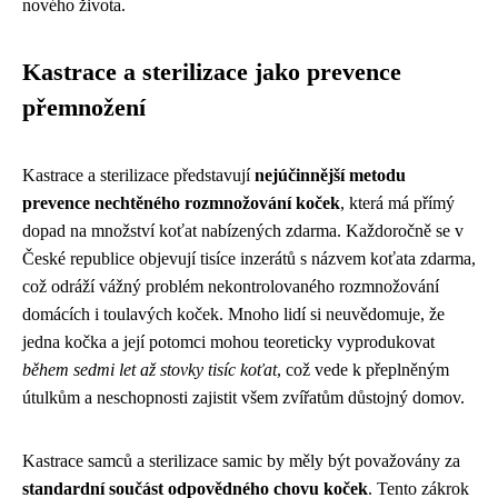
nového života.
Kastrace a sterilizace jako prevence
přemnožení
Kastrace a sterilizace představují
nejúčinnější metodu
prevence nechtěného rozmnožování koček
, která má přímý
dopad na množství koťat nabízených zdarma. Každoročně se v
České republice objevují tisíce inzerátů s názvem koťata zdarma,
což odráží vážný problém nekontrolovaného rozmnožování
domácích i toulavých koček. Mnoho lidí si neuvědomuje, že
jedna kočka a její potomci mohou teoreticky vyprodukovat
během sedmi let až stovky tisíc koťat
, což vede k přeplněným
útulkům a neschopnosti zajistit všem zvířatům důstojný domov.
Kastrace samců a sterilizace samic by měly být považovány za
standardní součást odpovědného chovu koček
. Tento zákrok