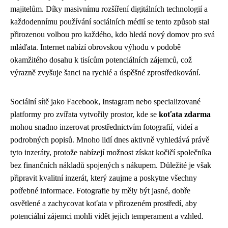
majitelům. Díky masivnímu rozšíření digitálních technologií a
každodennímu používání sociálních médií se tento způsob stal
přirozenou volbou pro každého, kdo hledá nový domov pro svá
mláďata. Internet nabízí obrovskou výhodu v podobě
okamžitého dosahu k tisícům potenciálních zájemců, což
výrazně zvyšuje šanci na rychlé a úspěšné zprostředkování.
Sociální sítě jako Facebook, Instagram nebo specializované
platformy pro zvířata vytvořily prostor, kde se
koťata zdarma
mohou snadno inzerovat prostřednictvím fotografií, videí a
podrobných popisů. Mnoho lidí dnes aktivně vyhledává právě
tyto inzeráty, protože nabízejí možnost získat kočičí společníka
bez finančních nákladů spojených s nákupem. Důležité je však
připravit kvalitní inzerát, který zaujme a poskytne všechny
potřebné informace. Fotografie by měly být jasné, dobře
osvětlené a zachycovat koťata v přirozeném prostředí, aby
potenciální zájemci mohli vidět jejich temperament a vzhled.