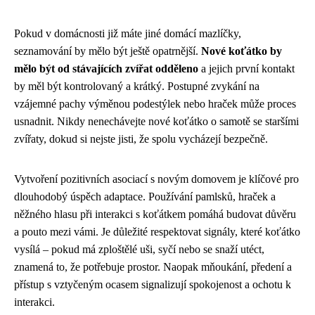
Pokud v domácnosti již máte jiné domácí mazlíčky,
seznamování by mělo být ještě opatrnější.
Nové koťátko by
mělo být od stávajících zvířat odděleno
a jejich první kontakt
by měl být kontrolovaný a krátký. Postupné zvykání na
vzájemné pachy výměnou podestýlek nebo hraček může proces
usnadnit. Nikdy nenechávejte nové koťátko o samotě se staršími
zvířaty, dokud si nejste jisti, že spolu vycházejí bezpečně.
Vytvoření pozitivních asociací s novým domovem je klíčové pro
dlouhodobý úspěch adaptace. Používání pamlsků, hraček a
něžného hlasu při interakci s koťátkem pomáhá budovat důvěru
a pouto mezi vámi. Je důležité respektovat signály, které koťátko
vysílá – pokud má zploštělé uši, syčí nebo se snaží utéct,
znamená to, že potřebuje prostor. Naopak mňoukání, předení a
přístup s vztyčeným ocasem signalizují spokojenost a ochotu k
interakci.