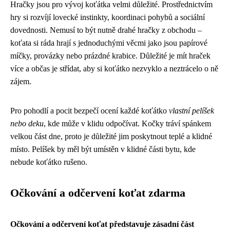
Hračky jsou pro vývoj koťátka velmi důležité. Prostřednictvím
hry si rozvíjí lovecké instinkty, koordinaci pohybů a sociální
dovednosti. Nemusí to být nutně drahé hračky z obchodu –
koťata si ráda hrají s jednoduchými věcmi jako jsou papírové
míčky, provázky nebo prázdné krabice. Důležité je mít hraček
více a občas je střídat, aby si koťátko nezvyklo a neztrácelo o ně
zájem.
Pro pohodlí a pocit bezpečí ocení každé koťátko
vlastní pelíšek
nebo deku
, kde může v klidu odpočívat. Kočky tráví spánkem
velkou část dne, proto je důležité jim poskytnout teplé a klidné
místo. Pelíšek by měl být umístěn v klidné části bytu, kde
nebude koťátko rušeno.
Očkování a odčervení koťat zdarma
Očkování a odčervení koťat představuje zásadní část