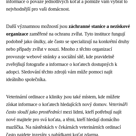
informace o povaze jednotlivých koťat a pomůže vám vybrat to
nejvhodnější pro vaši domácnost.
Další významnou možností jsou
záchranné stanice a neziskové
organizace
zaměřené na ochranu zvířat. Tyto instituce fungují
podobně jako útulky, ale často se specializují na konkrétní druhy
nebo případy zvířat v nouzi. Mnoho z těchto organizací
provozuje webové stránky a sociální sítě, kde pravidelně
zveřejňují fotografie a informace o koťatech dostupných k
adopci. Sledování těchto zdrojů vám může pomoci najít
ideálního společníka.
Veterinární ordinace a kliniky jsou také místem, kde můžete
získat informace o koťatech hledajících nový domov.
Veterináři
často slouží jako prostředníci
mezi lidmi, kteří potřebují najít
nové majitele pro svá koťata, a těmi, kteří hledají domácího
mazlíčka. Na nástěnkách v čekárnách veterinárních ordinací
často najdete inzeráty s nabídkami koťat zdarma.