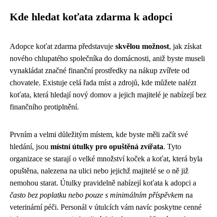
Kde hledat koťata zdarma k adopci
Adopce koťat zdarma představuje
skvělou možnost
, jak získat
nového chlupatého společníka do domácnosti, aniž byste museli
vynakládat značné finanční prostředky na nákup zvířete od
chovatele. Existuje celá řada míst a zdrojů, kde můžete nalézt
koťata, která hledají nový domov a jejich majitelé je nabízejí bez
finančního protiplnění.
Prvním a velmi důležitým místem, kde byste měli začít své
hledání, jsou
místní útulky pro opuštěná zvířata
. Tyto
organizace se starají o velké množství koček a koťat, která byla
opuštěna, nalezena na ulici nebo jejichž majitelé se o ně již
nemohou starat. Útulky pravidelně nabízejí koťata k adopci a
často bez poplatku nebo pouze s minimálním příspěvkem
na
veterinární péči. Personál v útulcích vám navíc poskytne cenné