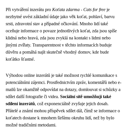
Při vytváření inzerátu pro
Koťata zdarma - Cats for free
je
nezbytné uvést základní údaje jako věk koťat, pohlaví, barvu
srsti, zdravotní stav a případné očkování. Mnoho lidí také
oceňuje informace o povaze jednotlivých koťat, zda jsou spíše
klidná nebo hravá, zda jsou zvyklá na kontakt s lidmi nebo
jinými zvířaty. Transparentnost v těchto informacích buduje
důvěru a pomáhá najít skutečně vhodný domov, kde bude
koťátko šťastné.
Výhodou online inzerátů je také možnost rychlé komunikace s
potenciálními zájemci. Prostřednictvím zpráv, komentářů nebo e-
mailů lze okamžitě odpovídat na dotazy, domlouvat si schůzky a
sdílet další fotografie či videa.
Sociální sítě umožňují také
sdílení inzerátů
, což exponenciálně zvyšuje jejich dosah.
Přátelé a známí mohou příspěvek sdílet dál, čímž se informace o
koťatech dostane k mnohem širšímu okruhu lidí, než by bylo
možné tradičními metodami.