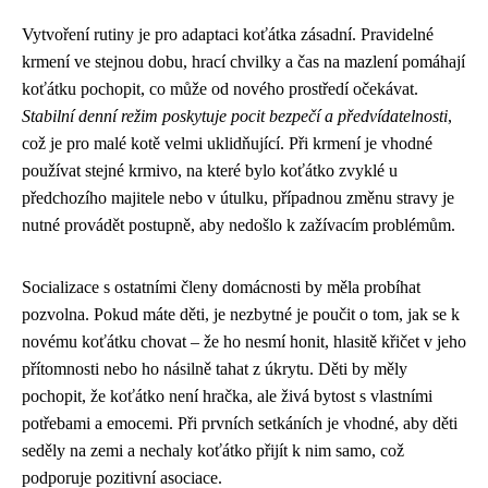
Vytvoření rutiny je pro adaptaci koťátka zásadní. Pravidelné
krmení ve stejnou dobu, hrací chvilky a čas na mazlení pomáhají
koťátku pochopit, co může od nového prostředí očekávat.
Stabilní denní režim poskytuje pocit bezpečí a předvídatelnosti
,
což je pro malé kotě velmi uklidňující. Při krmení je vhodné
používat stejné krmivo, na které bylo koťátko zvyklé u
předchozího majitele nebo v útulku, případnou změnu stravy je
nutné provádět postupně, aby nedošlo k zažívacím problémům.
Socializace s ostatními členy domácnosti by měla probíhat
pozvolna. Pokud máte děti, je nezbytné je poučit o tom, jak se k
novému koťátku chovat – že ho nesmí honit, hlasitě křičet v jeho
přítomnosti nebo ho násilně tahat z úkrytu. Děti by měly
pochopit, že koťátko není hračka, ale živá bytost s vlastními
potřebami a emocemi. Při prvních setkáních je vhodné, aby děti
seděly na zemi a nechaly koťátko přijít k nim samo, což
podporuje pozitivní asociace.