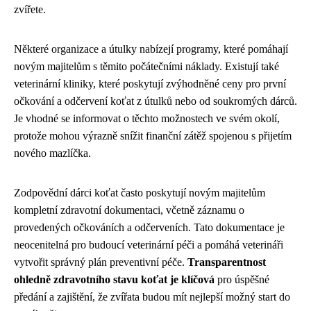
zvířete.
Některé organizace a útulky nabízejí programy, které pomáhají
novým majitelům s těmito počátečními náklady. Existují také
veterinární kliniky, které poskytují zvýhodněné ceny pro první
očkování a odčervení koťat z útulků nebo od soukromých dárců.
Je vhodné se informovat o těchto možnostech ve svém okolí,
protože mohou výrazně snížit finanční zátěž spojenou s přijetím
nového mazlíčka.
Zodpovědní dárci koťat často poskytují novým majitelům
kompletní zdravotní dokumentaci, včetně záznamu o
provedených očkováních a odčerveních. Tato dokumentace je
neocenitelná pro budoucí veterinární péči a pomáhá veterináři
vytvořit správný plán preventivní péče.
Transparentnost
ohledně zdravotního stavu koťat je klíčová
pro úspěšné
předání a zajištění, že zvířata budou mít nejlepší možný start do