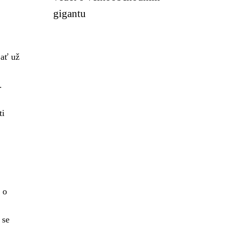
gigantu
 ať už
.
ti
 o
 se