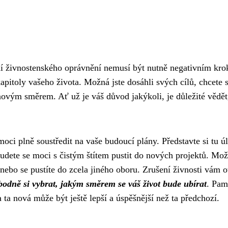
ní živnostenského oprávnění nemusí být nutně negativním kr
apitoly vašeho života. Možná jste dosáhli svých cílů, chcete 
novým směrem. Ať už je váš důvod jakýkoli, je důležité vědět
oci plně soustředit na vaše budoucí plány. Představte si tu ú
budete se moci s čistým štítem pustit do nových projektů. Mo
, nebo se pustíte do zcela jiného oboru. Zrušení živnosti vám o
odně si vybrat, jakým směrem se váš život bude ubírat
. Pam
ta nová může být ještě lepší a úspěšnější než ta předchozí.