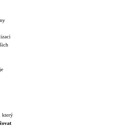
eny
izaci
šich
je
 který
žovat