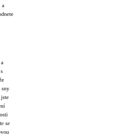
 a
odnete
 a
 s
že
 sny
jste
ení
osti
te se
novou