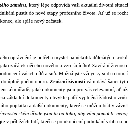
ského záměru
, který lépe odpovídá vaší aktuální životní situaci
nikání pustit do nové etapy profesního života. Ať už se rozh
konec, ale spíše nový začátek.
kého oprávnění je potřeba myslet na několik důležitých kroků
jako začátek něčeho nového a vzrušujícího! Zavírání živnosti
řehodnocení vašich cílů a snů. Možná jste vždycky snili o tom, 
e do úplně jiného oboru.
Zrušení živnosti
vám dává šanci tyto
tenském úřadě, jaké dokumenty jsou pro vás relevantní, ať už 
i základní dokumenty obvykle patří vyplněná žádost o zruš
ího poplatku a další dokumenty, které se můžou lišit v závisl
 živnostenském úřadě jsou tu od toho, aby vám pomohli, neboj
jte v příbězích lidí, kteří se po ukončení podnikání vrhli na 