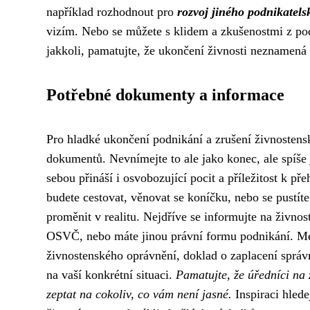
například rozhodnout pro
rozvoj jiného podnikatel
vizím. Nebo se můžete s klidem a zkušenostmi z pod
jakkoli, pamatujte, že ukončení živnosti neznamená 
Potřebné dokumenty a informace
Pro hladké ukončení podnikání a zrušení živnostens
dokumentů. Nevnímejte to ale jako konec, ale spíše 
sebou přináší i osvobozující pocit a příležitost k p
budete cestovat, věnovat se koníčku, nebo se pustít
proměnit v realitu. Nejdříve se informujte na živnos
OSVČ, nebo máte jinou právní formu podnikání. Mez
živnostenského oprávnění, doklad o zaplacení správn
na vaší konkrétní situaci.
Pamatujte, že úředníci na
zeptat na cokoliv, co vám není jasné.
Inspiraci hlede