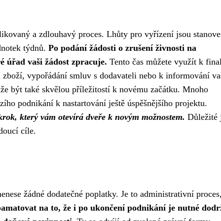
ikovaný a zdlouhavý proces. Lhůty pro vyřízení jsou stanov
dnotek týdnů.
Po podání žádosti o zrušení živnosti na
é úřad vaši žádost zpracuje.
Tento čas můžete využít k final
i zboží, vypořádání smluv s dodavateli nebo k informování va
že být také skvělou příležitostí k novému začátku. Mnoho
ího podnikání k nastartování ještě úspěšnějšího projektu.
í krok, který vám otevírá dveře k novým možnostem.
Důležité 
doucí cíle.
nese žádné dodatečné poplatky. Je to administrativní proces,
pamatovat na to, že i po ukončení podnikání je nutné dodr