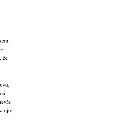
okem.
se
, že
levu,
žná
tevře
atujte,