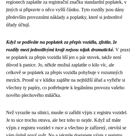
regionech zaplatíte za registrační značku standardní poplatek, v
jiných si připravte o něco vyšší částku. Tyto rozdíly jsou dány
především provozními náklady a poplatky, které si jednotlivé
úřady účtují.
Když se podíváte na
poplatek za přepis vozidla
, zjistíte, že
rozdíly mezi jednotlivými kraji nejsou nijak dramatické.
V praxi
se poplatek za přepis vozidla liší jen o pár stovek, takže není
důvod k panice. Jo, někde možná zaplatíte o kilo víc, ale
celkově se poplatek za přepis vozidla pohybuje v rozumných
mezích. Prostě si v klídku zajděte na nejbližší úřad a vyřiďte si
všechny ty papíry, co potřebujete k legálnímu provozu vašeho
nového plechového miláčka.
Než vyrazíte na silnici, musíte si zařídit
výpis z registru vozidel
.
Je to sice trochu otrava, ale bez toho to nejde. Když už máte
výpis z registru vozidel v ruce a všechno je zařízený, otevírá se
vám úplně nový svět. No a jakmile dostanete výpis z registru