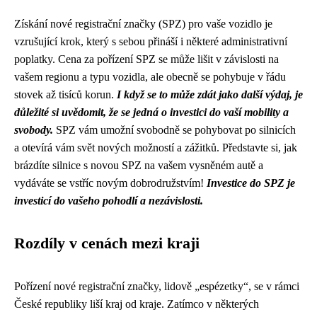
Získání nové registrační značky (SPZ) pro vaše vozidlo je
vzrušující krok, který s sebou přináší i některé administrativní
poplatky. Cena za pořízení SPZ se může lišit v závislosti na
vašem regionu a typu vozidla, ale obecně se pohybuje v řádu
stovek až tisíců korun.
I když se to může zdát jako další výdaj, je
důležité si uvědomit, že se jedná o investici do vaší mobility a
svobody.
SPZ vám umožní svobodně se pohybovat po silnicích
a otevírá vám svět nových možností a zážitků. Představte si, jak
brázdíte silnice s novou SPZ na vašem vysněném autě a
vydáváte se vstříc novým dobrodružstvím!
Investice do SPZ je
investicí do vašeho pohodlí a nezávislosti.
Rozdíly v cenách mezi kraji
Pořízení nové registrační značky, lidově „espézetky“, se v rámci
České republiky liší kraj od kraje. Zatímco v některých