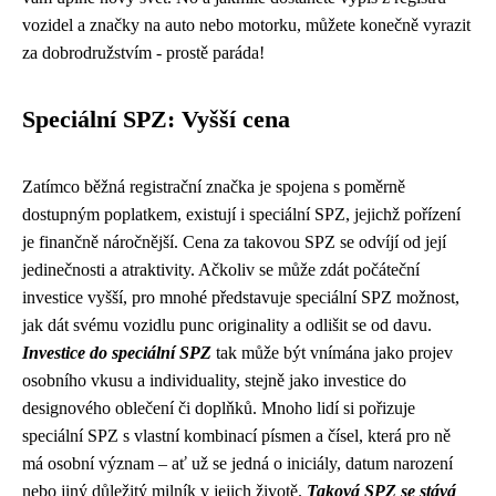
vozidel a značky na auto nebo motorku, můžete konečně vyrazit
za dobrodružstvím - prostě paráda!
Speciální SPZ: Vyšší cena
Zatímco běžná registrační značka je spojena s poměrně
dostupným poplatkem, existují i speciální SPZ, jejichž pořízení
je finančně náročnější. Cena za takovou SPZ se odvíjí od její
jedinečnosti a atraktivity. Ačkoliv se může zdát počáteční
investice vyšší, pro mnohé představuje speciální SPZ možnost,
jak dát svému vozidlu punc originality a odlišit se od davu.
Investice do speciální SPZ
tak může být vnímána jako projev
osobního vkusu a individuality, stejně jako investice do
designového oblečení či doplňků. Mnoho lidí si pořizuje
speciální SPZ s vlastní kombinací písmen a čísel, která pro ně
má osobní význam – ať už se jedná o iniciály, datum narození
nebo jiný důležitý milník v jejich životě.
Taková SPZ se stává