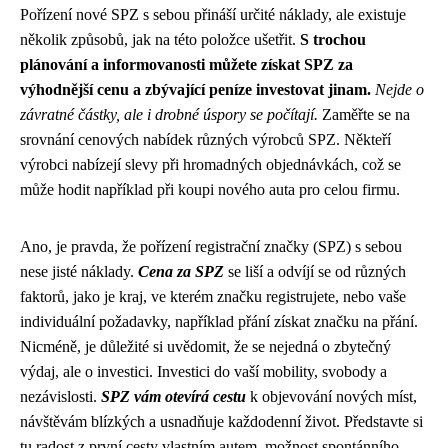
Pořízení nové SPZ s sebou přináší určité náklady, ale existuje
několik způsobů, jak na této položce ušetřit.
S trochou
plánování a informovanosti můžete získat SPZ za
výhodnější cenu a zbývající peníze investovat jinam.
Nejde o
závratné částky, ale i drobné úspory se počítají.
Zaměřte se na
srovnání cenových nabídek různých výrobců SPZ. Někteří
výrobci nabízejí slevy při hromadných objednávkách, což se
může hodit například při koupi nového auta pro celou firmu.
Ano, je pravda, že pořízení registrační značky (SPZ) s sebou
nese jisté náklady.
Cena za SPZ
se liší a odvíjí se od různých
faktorů, jako je kraj, ve kterém značku registrujete, nebo vaše
individuální požadavky, například přání získat značku na přání.
Nicméně, je důležité si uvědomit, že se nejedná o zbytečný
výdaj, ale o investici. Investici do vaší mobility, svobody a
nezávislosti.
SPZ vám otevírá cestu
k objevování nových míst,
návštěvám blízkých a usnadňuje každodenní život. Představte si
tu radost z první cesty vlastním autem, možnost spontánního