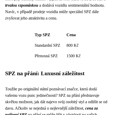
trvalou vzpomínkou
a dodává vozidlu sentimentální hodnotu.
Navíc, v případě prodeje vozidla může speciální SPZ dále
zvyšovat jeho atraktivitu a cenu.
Typ SPZ
Cena
Standardní SPZ
800 Kč
Přenosná SPZ
1500 Kč
SPZ na přání: Luxusní záležitost
Toužíte po originální státní poznávací značce, která dodá
vašemu vozu punc jedinečnosti? SPZ na přání představuje
skvělou možnost, jak dát najevo svůj osobitý styl a odlišit se od
davu. Ačkoliv se nejedná o nejlevnější záležitost,
cena za
pořízení SPZ
na přání se může lišit v závislosti na vašich