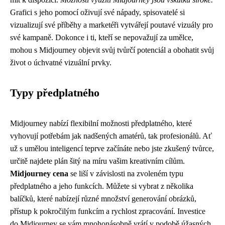
Grafici s jeho pomocí oživují své nápady, spisovatelé si
vizualizují své příběhy a marketéři vytvářejí poutavé vizuály pro
své kampaně. Dokonce i ti, kteří se nepovažují za umělce,
mohou s Midjourney objevit svůj tvůrčí potenciál a obohatit svůj
život o úchvatné vizuální prvky.
Typy předplatného
Midjourney nabízí flexibilní možnosti předplatného, které
vyhovují potřebám jak nadšených amatérů, tak profesionálů. Ať
už s umělou inteligencí teprve začínáte nebo jste zkušený tvůrce,
určitě najdete plán šitý na míru vašim kreativním cílům.
Midjourney cena
se liší v závislosti na zvoleném typu
předplatného a jeho funkcích. Můžete si vybrat z několika
balíčků, které nabízejí různé množství generování obrázků,
přístup k pokročilým funkcím a rychlost zpracování. Investice
do Midjourney se vám mnohonásobně vrátí v podobě úžasných