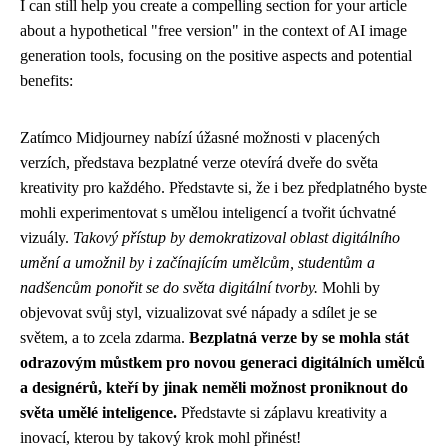
I can still help you create a compelling section for your article
about a hypothetical "free version" in the context of AI image
generation tools, focusing on the positive aspects and potential
benefits:
Zatímco Midjourney nabízí úžasné možnosti v placených
verzích, představa bezplatné verze otevírá dveře do světa
kreativity pro každého. Představte si, že i bez předplatného byste
mohli experimentovat s umělou inteligencí a tvořit úchvatné
vizuály.
Takový přístup by demokratizoval oblast digitálního
umění a umožnil by i začínajícím umělcům, studentům a
nadšencům ponořit se do světa digitální tvorby.
Mohli by
objevovat svůj styl, vizualizovat své nápady a sdílet je se
světem, a to zcela zdarma.
Bezplatná verze by se mohla stát
odrazovým můstkem pro novou generaci digitálních umělců
a designérů, kteří by jinak neměli možnost proniknout do
světa umělé inteligence.
Představte si záplavu kreativity a
inovací, kterou by takový krok mohl přinést!