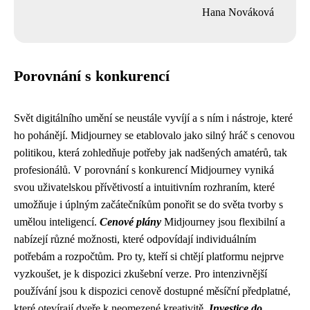
Hana Nováková
Porovnání s konkurencí
Svět digitálního umění se neustále vyvíjí a s ním i nástroje, které
ho pohánějí. Midjourney se etablovalo jako silný hráč s cenovou
politikou, která zohledňuje potřeby jak nadšených amatérů, tak
profesionálů. V porovnání s konkurencí Midjourney vyniká
svou uživatelskou přívětivostí a intuitivním rozhraním, které
umožňuje i úplným začátečníkům ponořit se do světa tvorby s
umělou inteligencí.
Cenové plány
Midjourney jsou flexibilní a
nabízejí různé možnosti, které odpovídají individuálním
potřebám a rozpočtům. Pro ty, kteří si chtějí platformu nejprve
vyzkoušet, je k dispozici zkušební verze. Pro intenzivnější
používání jsou k dispozici cenově dostupné měsíční předplatné,
které otevírají dveře k neomezené kreativitě.
Investice do