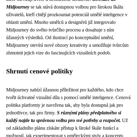
Midjourney
se tak stává dostupnou volbou pro širokou škálu
uživatelů, kteří chtějí prozkoumat potenciál umělé inteligence v
oblasti umění. Mnoho umělců a designérů již integrovalo
Midjourney do svého tvůrčího procesu a dosahuje s ním
úžasných výsledků. Od ilustrací po konceptuální umění,
Midjourney otevírá nové obzory kreativity a umožňuje tvůrcům
zhmotnit jejich vize do fascinujících vizuálních podob.
Shrnutí cenové politiky
Midjourney nabízí úžasnou příležitost pro každého, kdo chce
tvořit úchvatné vizuální díla s pomocí umělé inteligence. Cenová
politika platformy je navržena tak, aby byla dostupná jak pro
jednotlivce, tak pro firmy.
S různými plány předplatného si
každý najde tu správnou volbu pro své potřeby a rozpočet.
Už
od základního plánu získáte přístup k široké škále funkcí a
možností, jak experimentovat s uměleckými styly a koncepty.