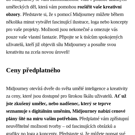
uměleckých děl, která vám pomohou
rozšířit vaše kreativní
obzory
. Představte si, že s pomocí Midjourney můžete během
několika minut vytvářet fascinující ilustrace, loga nebo koncepty
pro vaše projekty. Možnosti jsou nekonečné a omezuje vás
pouze vaše vlastní fantazie. Připojte se k tisícům spokojených
uživatelů, kteří již objevili sílu Midjourney a posuňte svou
kreativitu na zcela novou úroveň!
Ceny předplatného
Midjourney otevírá dveře do světa umělé inteligence a kreativity
za ceny, které jsou dostupné pro širokou škálu uživatelů.
Ať už
jste zkušený umělec, nebo nadšenec, který se teprve
seznamuje s digitálním uměním, Midjourney nabízí cenové
plány šité na míru vašim potřebám.
Předplatné vám zpřístupní
neuvěřitelné možnosti tvorby – od fascinujících obrázků a
grafiky po loga a koncepty. Představte si, že můžete popsat své