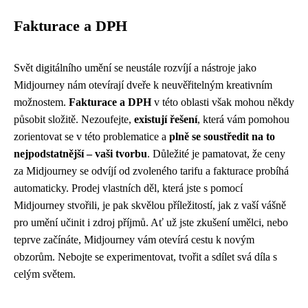
Fakturace a DPH
Svět digitálního umění se neustále rozvíjí a nástroje jako
Midjourney nám otevírají dveře k neuvěřitelným kreativním
možnostem.
Fakturace a DPH
v této oblasti však mohou někdy
působit složitě. Nezoufejte,
existují řešení
, která vám pomohou
zorientovat se v této problematice a
plně se soustředit na to
nejpodstatnější – vaši tvorbu
. Důležité je pamatovat, že ceny
za Midjourney se odvíjí od zvoleného tarifu a fakturace probíhá
automaticky. Prodej vlastních děl, která jste s pomocí
Midjourney stvořili, je pak skvělou příležitostí, jak z vaší vášně
pro umění učinit i zdroj příjmů. Ať už jste zkušení umělci, nebo
teprve začínáte, Midjourney vám otevírá cestu k novým
obzorům. Nebojte se experimentovat, tvořit a sdílet svá díla s
celým světem.