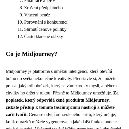
Fakturace a DPH
Zrušení předplatného
Vrácení peněz
Porovnání s konkurencí
Shrnutí cenové politiky
Často kladené otázky
Co je Midjourney?
Midjourney je platforma s umělou inteligencí, která otevírá
bránu do světa nekonečné kreativity. Představte si, že můžete
popsat jakýkoli obrázek, který se vám zrodí v mysli, a během
chvilky ho držet v rukou. Přesně to Midjourney umožňuje.
Za
poplatek, který odpovídá ceně produktu Midjourney,
získáte přístup k tomuto fascinujícímu nástroji a můžete
začít tvořit.
Cena se odvíjí od zvoleného tarifu, který určuje,
kolik obrázků můžete vygenerovat a jaké další funkce budete
mít k dispozici.
Možnosti využití Midjourney jsou vskutku široké.