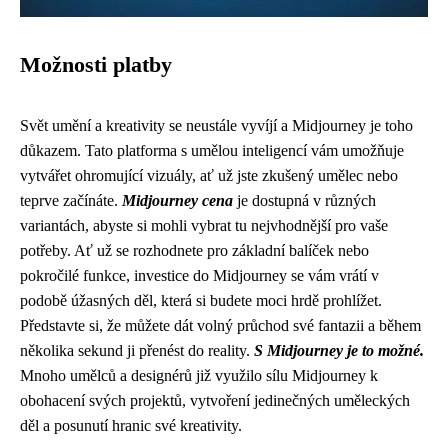
Možnosti platby
Svět umění a kreativity se neustále vyvíjí a Midjourney je toho
důkazem. Tato platforma s umělou inteligencí vám umožňuje
vytvářet ohromující vizuály, ať už jste zkušený umělec nebo
teprve začínáte.
Midjourney cena
je dostupná v různých
variantách, abyste si mohli vybrat tu nejvhodnější pro vaše
potřeby. Ať už se rozhodnete pro základní balíček nebo
pokročilé funkce, investice do Midjourney se vám vrátí v
podobě úžasných děl, která si budete moci hrdě prohlížet.
Představte si, že můžete dát volný průchod své fantazii a během
několika sekund ji přenést do reality.
S Midjourney je to možné.
Mnoho umělců a designérů již využilo sílu Midjourney k
obohacení svých projektů, vytvoření jedinečných uměleckých
děl a posunutí hranic své kreativity.