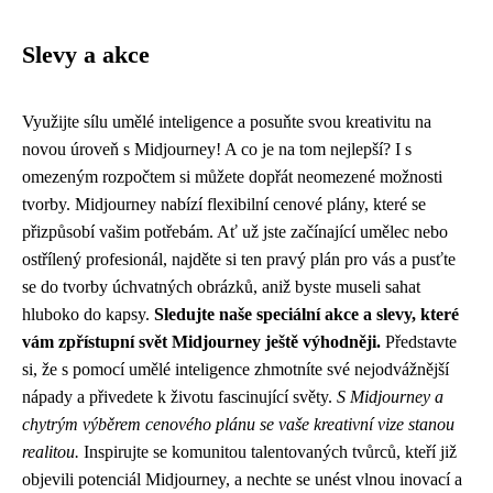
Slevy a akce
Využijte sílu umělé inteligence a posuňte svou kreativitu na
novou úroveň s Midjourney! A co je na tom nejlepší? I s
omezeným rozpočtem si můžete dopřát neomezené možnosti
tvorby. Midjourney nabízí flexibilní cenové plány, které se
přizpůsobí vašim potřebám. Ať už jste začínající umělec nebo
ostřílený profesionál, najděte si ten pravý plán pro vás a pusťte
se do tvorby úchvatných obrázků, aniž byste museli sahat
hluboko do kapsy.
Sledujte naše speciální akce a slevy, které
vám zpřístupní svět Midjourney ještě výhodněji.
Představte
si, že s pomocí umělé inteligence zhmotníte své nejodvážnější
nápady a přivedete k životu fascinující světy.
S Midjourney a
chytrým výběrem cenového plánu se vaše kreativní vize stanou
realitou.
Inspirujte se komunitou talentovaných tvůrců, kteří již
objevili potenciál Midjourney, a nechte se unést vlnou inovací a