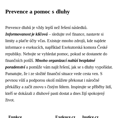
Prevence a pomoc s dluhy
Prevence dluhů je vždy lepší než řešení následků.
Informovanost je klíčová
– sledujte své finance, nastavte si
limity a plaťte účty včas. Existuje mnoho zdrojů, kde najdete
informace o exekucích, například Exekutorská komora České
republiky. Nebojte se vyhledat pomoc, pokud se dostanete do
finančních potíží.
Mnoho organizací nabízí bezplatné
poradenství
a pomůže vám najít řešení, jak se s dluhy vypořádat.
Pamatujte, že i ze složité finanční situace vede cesta ven. S
pevnou vůlí a podporou okolí můžete překonat i náročné
překážky a začít znovu s čistým štítem. Inspirujte se příběhy lidí,
kteří se dokázali z dluhové pasti dostat a dnes žijí spokojený
život.
Funkce
Exekuce.cz
Justice.cz