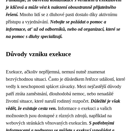
je klíčová a může vést k nalezení oboustranně přijatelného
řešení.
Mnoho lidí se z dluhové pasti dostalo díky aktivnímu
přístupu a vyjednávání.
Nebojte se požádat o pomoc a
informace, ať už od odborníků, nebo od organizací, které se
na pomoc s dluhy specializují.
Důvody vzniku exekuce
Exekuce, ačkoliv nepříjemná, nemusí nutně znamenat
bezvýchodnou situaci. Často je důsledkem řetězce událostí, které
vedly k neschopnosti splácet závazky. Mezi nejčastější důvody
patří ztráta zaměstnání, dlouhodobá nemoc, nebo nenadálé
životní situace, které naruší rodinný rozpočet.
Důležité je však
vědět, že existuje cesta ven.
Informace o exekuci a vašich
možnostech jsou dostupné z různých zdrojů, například na
webových stránkách věnovaných exekucím.
S potřebnými
informacemi a podporou se můžete s exekucí vypořádat a