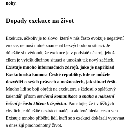
nohy.
Dopady exekuce na život
Exekuce, ačkoliv je to slovo, které v nás často evokuje negativní
emoce, nemusí nutně znamenat bezvýchodnou situaci. Je
důležité si uvědomit, že exekuce je v podstatě nástroj, jehož
cílem je vyřešit dlužnou situaci a umožnit tak nový začátek.
Existuje mnoho informačních zdrojů, jako je například
Exekutorská komora České republiky, kde se můžete
dozvědět o svých právech a možnostech, jak situaci řešit.
Mnoho lidí se bojí obrátit na exekutora s žádostí o splátkový
kalendář, přitom
otevřená komunikace a snaha o nalezení
řešení je často klíčem k úspěchu
. Pamatujte, že i v těžkých
chvílích je důležité neztrácet naději a aktivně hledat cestu ven.
Existuje mnoho příběhů lidí, kteří se s exekucí dokázali vyrovnat
a dnes žijí plnohodnotný život.