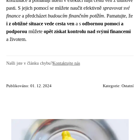
konzultace a pomáhají lidem v exekuci najít cestu ven z dluhové
pasti. S jejich pomocí se můžete naučit efektivně
spravovat své
finance
a předcházet
budoucím finančním potížím
. Pamatujte, že
i z obtížné situace vede cesta ven
a s
odbornou pomocí a
podporou
můžete
opět získat kontrolu nad svými financemi
a životem.
Našli jste v článku chybu?
Kontaktujte nás
Publikováno: 01. 12. 2024
Kategorie:
Ostatní