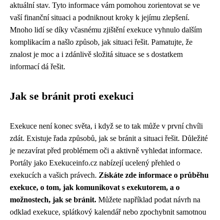
aktuální stav. Tyto informace vám pomohou zorientovat se ve
vaší finanční situaci a podniknout kroky k jejímu zlepšení.
Mnoho lidí se díky včasnému zjištění exekuce vyhnulo dalším
komplikacím a našlo způsob, jak situaci řešit. Pamatujte, že
znalost je moc a i zdánlivě složitá situace se s dostatkem
informací dá řešit.
Jak se bránit proti exekuci
Exekuce není konec světa, i když se to tak může v první chvíli
zdát. Existuje řada způsobů, jak se bránit a situaci řešit. Důležité
je nezavírat před problémem oči a aktivně vyhledat informace.
Portály jako Exekuceinfo.cz nabízejí ucelený přehled o
exekucích a vašich právech.
Získáte zde informace o průběhu
exekuce, o tom, jak komunikovat s exekutorem, a o
možnostech, jak se bránit.
Můžete například podat návrh na
odklad exekuce, splátkový kalendář nebo zpochybnit samotnou