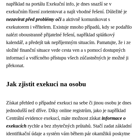
například na portálu Exekuční info, je dnes snazší se v
exekučním řízení zorientovat a najít vhodné řešení. Důležité je
nezavírat před problémy oči
a aktivně komunikovat s
exekutorem i věřitelem. Existuje mnoho případů, kdy se podařilo
nalézt oboustranně přijatelné řešení, například splátkový
kalendář, a předejít tak nepříjemným situacím. Pamatujte, že i ze
složité finanční situace vede cesta ven a s pomocí dostupných
informací a vstřícného přístupu všech zúčastněných je možné ji
překonat.
Jak zjistit exekuci na osobu
Získat přehled o případné exekuci na sebe či jinou osobu je dnes
jednodušší než dříve. Díky online registrům, jako je například
Centrální evidence exekucí, máte možnost získat
informace o
exekucích
rychle a bez zbytečných průtahů. Stačí zadat základní
identifikační údaje a systém vám během pár okamžiků poskytne