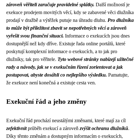
zároveň věřiteli zaručuje pravidelné splátky.
Další možností je
exekuce prodejem movitých věcí, kdy se zabavené věci dlužníka
prodají v dražbě a výtěžek putuje na úhradu dluhu.
Pro dlužníka
to může být příležitost zbavit se nepotřebných věcí a zároveň
vyřešit svou finanční situaci.
Informace o exekucích jsou dnes
dostupnější než kdy dříve. Existuje řada online portálů, které
poskytují komplexní informace o exekucích, a to jak pro
dlužníky, tak pro věřitele.
Tyto webové stránky nabízejí užitečné
rady a návody, jak se v exekučním řízení zorientovat a jak
postupovat, abyste dosáhli co nejlepšího výsledku.
Pamatujte,
že exekuce není konečná a existuje cesta ven.
Exekuční řád a jeho změny
Exekuční řád prochází neustálými změnami, které mají za cíl
zefektivnit
průběh exekucí a zároveň
zvýšit ochranu dlužníků
.
Díky těmto změnám a dostupným informacím o exekucích,