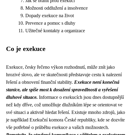
Jak se bránit proti exekuci
Možnosti oddlužení a insolvence
Dopady exekuce na život
Prevence a pomoc s dluhy
Užitečné kontakty a organizace
Co je exekuce
Exekuce, česky řečeno výkon rozhodnutí, může znít jako
hrozivé slovo, ale ve skutečnosti představuje cestu k nalezení
řešení a obnovení finanční stability.
Exekuce není konečná
stanice, ale spíše most k dosažení spravedlnosti a vyřešení
dluhové situace.
Informace o exekucích jsou dnes dostupnější
než kdy dříve, což umožňuje dlužníkům lépe se orientovat ve
své situaci a aktivně hledat řešení. Existuje mnoho zdrojů, jako
je například Exekuční komora České republiky, kde se dozvíte
vše potřebné o průběhu exekuce a vašich možnostech.
Pamatujte, že otevřená komunikace s věřitelem a exekutorem