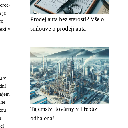
erce-
 je
Prodej auta bez starostí? Vše o
ro
smlouvě o prodeji auta
axí v
u v
dní
zájem
ine
Tajemství továrny v Přebůzi
zou
odhalena!
u
cí