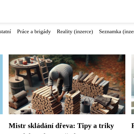
tatní
Práce a brigády
Reality (inzerce)
Seznamka (inze
Mistr skládání dřeva: Tipy a triky