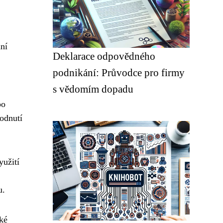
ání
Deklarace odpovědného
podnikání: Průvodce pro firmy
s vědomím dopadu
po
odnutí
yužití
u.
ké