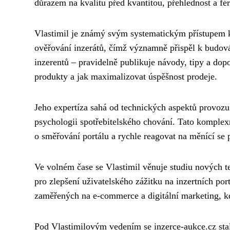
důrazem na kvalitu před kvantitou, přehlednost a fé
Vlastimil je známý svým systematickým přístupem k
ověřování inzerátů, čímž významně přispěl k budován
inzerentů – pravidelně publikuje návody, tipy a dopo
produkty a jak maximalizovat úspěšnost prodeje.
Jeho expertíza sahá od technických aspektů provozu o
psychologii spotřebitelského chování. Tato komple
o směřování portálu a rychle reagovat na měnící se
Ve volném čase se Vlastimil věnuje studiu nových tec
pro zlepšení uživatelského zážitku na inzertních po
zaměřených na e-commerce a digitální marketing, kde
Pod Vlastimilovým vedením se inzerce-aukce.cz stal