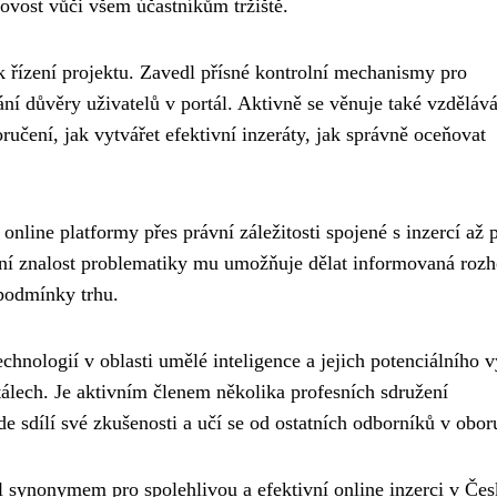
rovost vůči všem účastníkům tržiště.
 řízení projektu. Zavedl přísné kontrolní mechanismy pro
í důvěry uživatelů v portál. Aktivně se věnuje také vzděláv
ručení, jak vytvářet efektivní inzeráty, jak správně oceňovat
nline platformy přes právní záležitosti spojené s inzercí až 
xní znalost problematiky mu umožňuje dělat informovaná rozh
 podmínky trhu.
hnologií v oblasti umělé inteligence a jejich potenciálního v
rtálech. Je aktivním členem několika profesních sdružení
 sdílí své zkušenosti a učí se od ostatních odborníků v obor
 synonymem pro spolehlivou a efektivní online inzerci v Čes