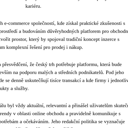
kariéru.
h e-commerce společností, kde získal praktické zkušenosti s
o prostředí a budováním důvěryhodných platforem pro obchodn
vořit prostor, který by spojoval tradiční koncept inzerce s
ům komplexní řešení pro prodej i nákup.
a přesvědčení, že český trh potřebuje platformu, která bude
edevším na podporu malých a středních podnikatelů. Pod jeho
e se denně uskutečňují tisíce transakcí a kde firmy i jednotli
ukty a služby.
álu byl vždy aktuální, relevantní a přinášel uživatelům skute
trendy v oblasti online obchodu a pravidelně komunikuje s
potřebám a očekáváním. Jeho redakční politika se vyznačuje