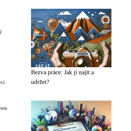
í
Bezva práce: Jak ji najít a
udržet?
vci
čnou