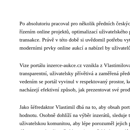
Po absolutoriu pracoval pro několik předních českýc
řízením online projektů, optimalizací uživatelskéh
transakce. Právě v této době si uvědomil potřebu vyt
moderními prvky online aukcí a nabízel by uživatel
Vize portálu inzerce-aukce.cz vznikla z Vlastimilov
transparentní, uživatelsky přívětivá a zaměřená př
vedením se portál vyvinul v respektovaný prostor, kd
nacházejí efektivní způsob, jak prezentovat své prod
Jako šéfredaktor Vlastimil dbá na to, aby obsah port
hodnotu. Osobně dohlíží na výběr inzerátů, sleduje 
uživatelskou komunitou, aby lépe porozuměl jejich 