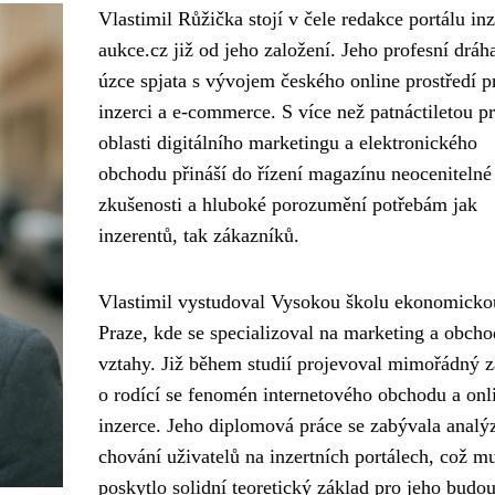
Vlastimil Růžička stojí v čele redakce portálu inz
aukce.cz již od jeho založení. Jeho profesní dráha
úzce spjata s vývojem českého online prostředí p
inzerci a e-commerce. S více než patnáctiletou pr
oblasti digitálního marketingu a elektronického
obchodu přináší do řízení magazínu neocenitelné
zkušenosti a hluboké porozumění potřebám jak
inzerentů, tak zákazníků.
Vlastimil vystudoval Vysokou školu ekonomicko
Praze, kde se specializoval na marketing a obcho
vztahy. Již během studií projevoval mimořádný 
o rodící se fenomén internetového obchodu a onl
inzerce. Jeho diplomová práce se zabývala analý
chování uživatelů na inzertních portálech, což m
poskytlo solidní teoretický základ pro jeho budou