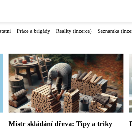
tatní
Práce a brigády
Reality (inzerce)
Seznamka (inze
Mistr skládání dřeva: Tipy a triky